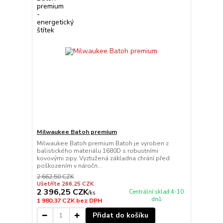
Milwaukee Batoh premium
Milwaukee Batoh premium Batoh je vyroben z
balistického materiálu 1680D s robustními
kovovými zipy. Vyztužená základna chrání před
poškozením v náročn...
2 662,50 CZK
Ušetříte 266,25 CZK
2 396,25 CZK
Centrální sklad 4-10
/
ks
dnů
1 980,37 CZK
bez DPH
Přidat do košíku