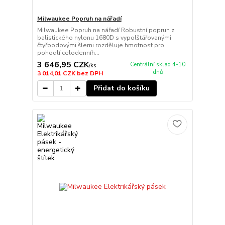
Milwaukee Popruh na nářadí
Milwaukee Popruh na nářadí Robustní popruh z
balistického nylonu 1680D s vypolštářovanými
čtyřbodovými šlemi rozděluje hmotnost pro
pohodlí celodenníh...
3 646,95 CZK
Centrální sklad 4-10
/
ks
dnů
3 014,01 CZK
bez DPH
Přidat do košíku