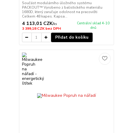
Součást modulárního úložného systému
PACKOUT™ Vyrobeno z balistického materiálu
1680D, který zaručuje odolnost na pracovišti
Celkem 48 kapes. Kapsa...
4 113,01 CZK
Centrální sklad 4-10
/
ks
dnů
3 399,18 CZK
bez DPH
Přidat do košíku