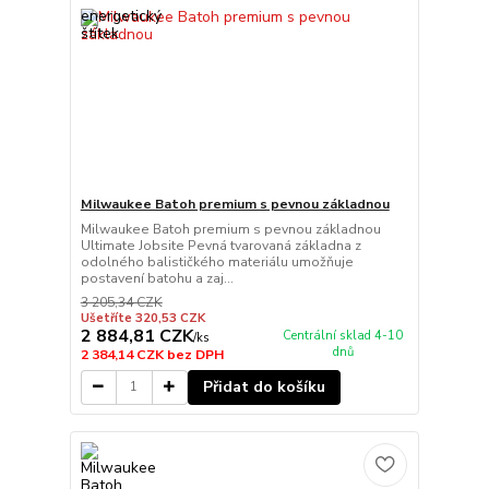
Milwaukee Batoh premium s pevnou základnou
Milwaukee Batoh premium s pevnou základnou
Ultimate Jobsite Pevná tvarovaná základna z
odolného balističkého materiálu umožňuje
postavení batohu a zaj...
3 205,34 CZK
Ušetříte 320,53 CZK
2 884,81 CZK
Centrální sklad 4-10
/
ks
dnů
2 384,14 CZK
bez DPH
Přidat do košíku