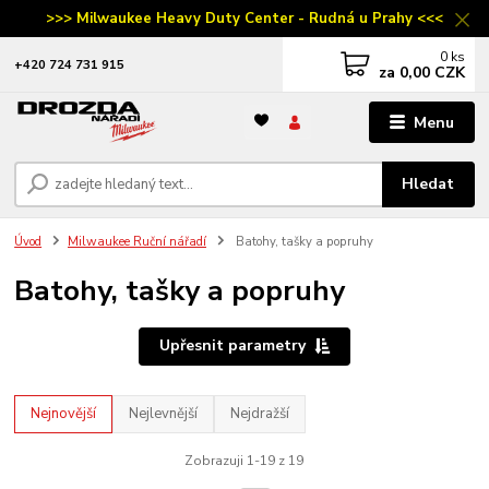
>>> Milwaukee Heavy Duty Center - Rudná u Prahy <<<
0
ks
‭+420 724 731 915
za
0,00 CZK
Menu
Hledat
Úvod
Milwaukee Ruční nářadí
Batohy, tašky a popruhy
Batohy, tašky a popruhy
Upřesnit parametry
Nejnovější
Nejlevnější
Nejdražší
Zobrazuji 1-19 z 19