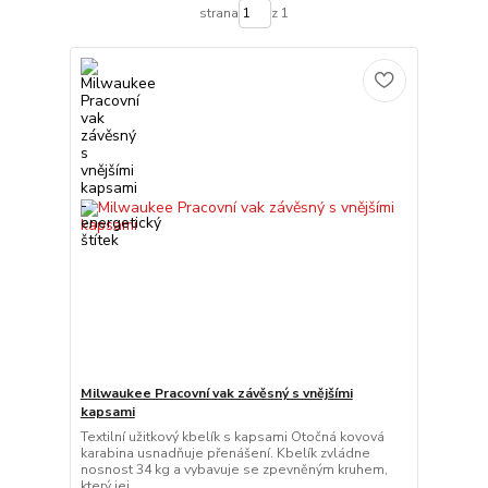
strana
z 1
Milwaukee Pracovní vak závěsný s vnějšími
kapsami
Textilní užitkový kbelík s kapsami Otočná kovová
karabina usnadňuje přenášení. Kbelík zvládne
nosnost 34 kg a vybavuje se zpevněným kruhem,
který jej ...