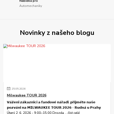
Nabídka pro
Automechaniky
Novinky z našeho blogu
25
.
05
.
2026
Milwaukee TOUR 2026
𝗩𝗮́𝘇̌𝗲𝗻𝗶́ 𝘇𝗮́𝗸𝗮𝘇𝗻𝗶́𝗰𝗶 𝗮 𝗳𝗮𝗻𝗱𝗼𝘃𝗲́ 𝗻𝗮́𝗿̌𝗮𝗱𝗶́, 𝗽𝗿̌𝗶𝗷𝗺𝗲̌𝘁𝗲 𝗻𝗮𝘀̌𝗲
𝗽𝗼𝘇𝘃𝗮́𝗻𝗶́ 𝗻𝗮 𝗠𝗜𝗟𝗪𝗔𝗨𝗞𝗘𝗘 𝗧𝗢𝗨𝗥 𝟮𝟬𝟮𝟲 - 𝗥𝘂𝗱𝗻𝗮́ 𝘂 𝗣𝗿𝗮𝗵𝘆
Úterý 2. 6. 2026 - 9:00–15:00 Drozda ...
číst celé