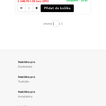
Skladem - 29 ks
1 348,76 CZK
bez DPH
Přidat do košíku
strana
z 1
Nabídka pro
Elektrikáře
Nabídka pro
Truhláře
Nabídka pro
Instalatéry