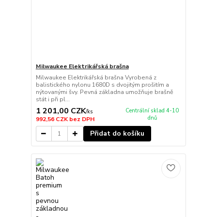
Milwaukee Elektrikářská brašna
Milwaukee Elektrikářská brašna Vyrobená z
balistického nylonu 1680D s dvojitým prošitím a
nýtovanými švy. Pevná základna umožňuje brašně
stát i při pl...
1 201,00 CZK
Centrální sklad 4-10
/
ks
dnů
992,56 CZK
bez DPH
Přidat do košíku