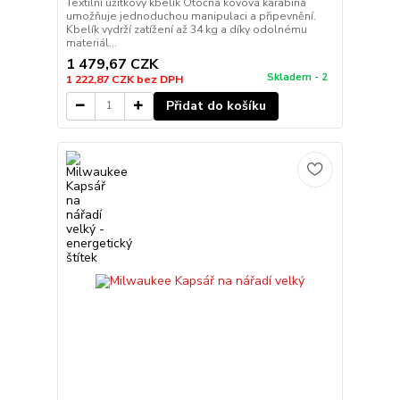
Textilní úžitkový kbelík Otočná kovová karabina
umožňuje jednoduchou manipulaci a připevnění.
Kbelík vydrží zatížení až 34 kg a díky odolnému
materiál...
1 479,67 CZK
Skladem - 2
1 222,87 CZK
bez DPH
Přidat do košíku