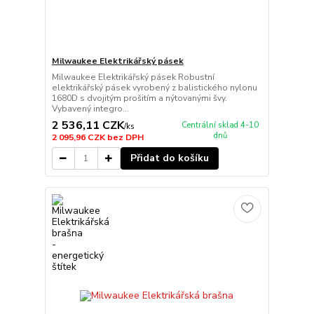
Milwaukee Elektrikářský pásek
Milwaukee Elektrikářský pásek Robustní
elektrikářský pásek vyrobený z balistického nylonu
1680D s dvojitým prošitím a nýtovanými švy.
Vybavený integro...
2 536,11 CZK
Centrální sklad 4-10
/
ks
dnů
2 095,96 CZK
bez DPH
Přidat do košíku