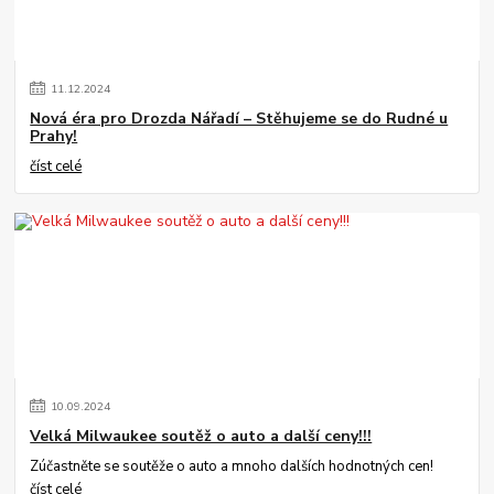
11
.
12
.
2024
Nová éra pro Drozda Nářadí – Stěhujeme se do Rudné u
Prahy!
číst celé
10
.
09
.
2024
Velká Milwaukee soutěž o auto a další ceny!!!
Zúčastněte se soutěže o auto a mnoho dalších hodnotných cen!
číst celé