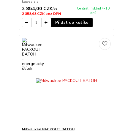
kapes a s...
2 854,00 CZK
Centrální sklad 4-10
/
ks
dnů
2 358,68 CZK
bez DPH
Přidat do košíku
Milwaukee PACKOUT BATOH