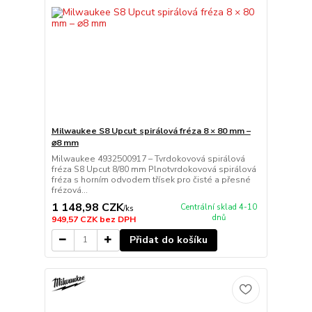
Milwaukee S8 Upcut spirálová fréza 8 × 80 mm –
⌀8 mm
Milwaukee 4932500917 – Tvrdokovová spirálová
fréza S8 Upcut 8/80 mm Plnotvrdokovová spirálová
fréza s horním odvodem třísek pro čisté a přesné
frézová...
1 148,98 CZK
Centrální sklad 4-10
/
ks
dnů
949,57 CZK
bez DPH
Přidat do košíku