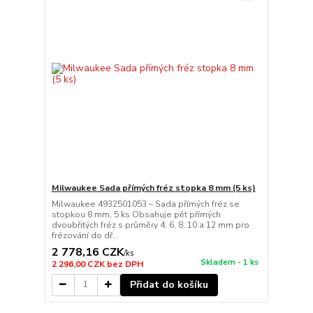
Milwaukee Sada přímých fréz stopka 8 mm (5 ks)
Milwaukee 4932501053 – Sada přímých fréz se
stopkou 8 mm, 5 ks Obsahuje pět přímých
dvoubřitých fréz s průměry 4, 6, 8, 10 a 12 mm pro
frézování do dř...
2 778,16 CZK
/
ks
Skladem - 1 ks
2 296,00 CZK
bez DPH
Přidat do košíku