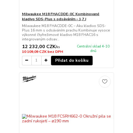
Milwaukee M18 FHACDDE-0C Kombinované
kladivo SDS-Plus s odsáváním – 1,7 J
Milwaukee M18 FHACDDE-0C – Aku kladivo SDS-
Plus 16 mm s odsáváním prachu Kombinuje vysoce
výkonné čtyřrežimové kladivo M18 FHAC16 s
integrovaným odsav...
12 232,00 CZK
Centrální sklad 4-10
/
ks
dnů
10 109,09 CZK
bez DPH
Přidat do košíku