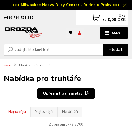
>>> Milwaukee Heavy Duty Center - Rudná u Prahy <<<
0
ks
‭+420 724 731 915
za
0,00 CZK
Menu
Hledat
Úvod
Nabídka pro truhláře
Nabídka pro truhláře
Upřesnit parametry
Nejnovější
Nejlevnější
Nejdražší
Zobrazuji 1-72 z 700