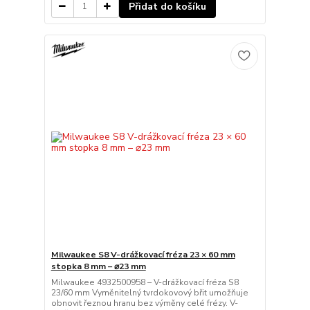
Přidat do košíku
Milwaukee S8 V-drážkovací fréza 23 × 60 mm
stopka 8 mm – ⌀23 mm
Milwaukee 4932500958 – V-drážkovací fréza S8
23/60 mm Vyměnitelný tvrdokovový břit umožňuje
obnovit řeznou hranu bez výměny celé frézy. V-