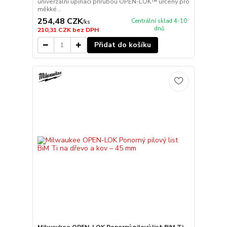
univerzální upínací přírubou OPEN-LOK™ určený pro
měkké...
254,48 CZK
Centrální sklad 4-10
/
ks
dnů
210,31 CZK
bez DPH
Přidat do košíku
Milwaukee OPEN-LOK Ponorný pilový list BiM Ti