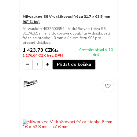
Milwaukee S8 V-drážkovací fréza 31,7 × 63,5 mm
90° (1 ks)
Milwaukee 4932500954 – V-drážkovací fréza S8
31,7/63,5 mm Tvrdokovová dvoubřitá V-drážkovací
fréza se stopkou 8 mm a úhlem řezu 90° pro
přesné drážkov...
1 423,73 CZK
Centrální sklad 4-10
/
ks
dnů
1 176,64 CZK
bez DPH
Přidat do košíku