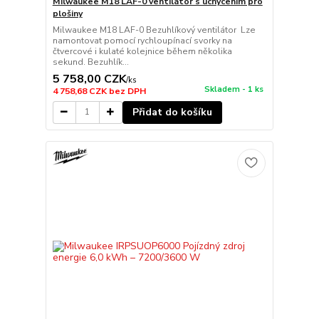
Milwaukee M18 LAF-0 ventilátor s uchycením pro
plošiny
Milwaukee M18 LAF-0 Bezuhlíkový ventilátor Lze
namontovat pomocí rychloupínací svorky na
čtvercové i kulaté kolejnice během několika
sekund. Bezuhlík...
5 758,00 CZK
/
ks
Skladem - 1 ks
4 758,68 CZK
bez DPH
Přidat do košíku