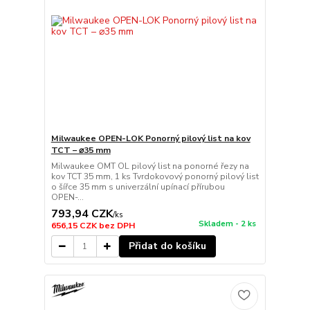
Milwaukee OPEN-LOK Ponorný pilový list na kov
TCT – ⌀35 mm
Milwaukee OMT OL pilový list na ponorné řezy na
kov TCT 35 mm, 1 ks Tvrdokovový ponorný pilový list
o šířce 35 mm s univerzální upínací přírubou
OPEN-...
793,94 CZK
/
ks
Skladem - 2 ks
656,15 CZK
bez DPH
Přidat do košíku