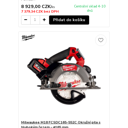
8 929,00 CZK
Centrální sklad 4-10
/
ks
dnů
7 379,34 CZK
bez DPH
Přidat do košíku
Milwaukee M18 FCSDC165-552C Okružní pila s
hlubokým řezem – ⌀165 mm