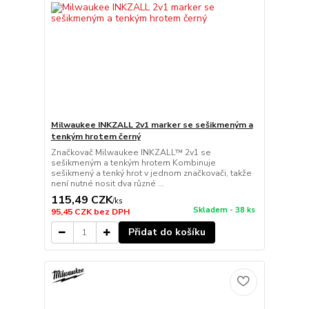
Milwaukee INKZALL 2v1 marker se sešikmeným a
tenkým hrotem černý
Značkovač Milwaukee INKZALL™ 2v1 se
sešikmeným a tenkým hrotem Kombinuje
sešikmený a tenký hrot v jednom značkovači, takže
není nutné nosit dva různé ...
115,49 CZK
/
ks
Skladem - 38 ks
95,45 CZK
bez DPH
Přidat do košíku