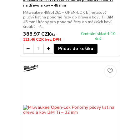
na dřevo a kov – 45 mm
Milwaukee 48851261 – OPEN-LOK bimetalový
pilový list na ponorné řezy do dřeva a kovu Ti. BiM
45 mm Určený pro ponorné řezy do měkkých kovů,
šroubů, hř...
388,97 CZK
Centrální sklad 4-10
/
ks
dnů
321,46 CZK
bez DPH
Přidat do košíku