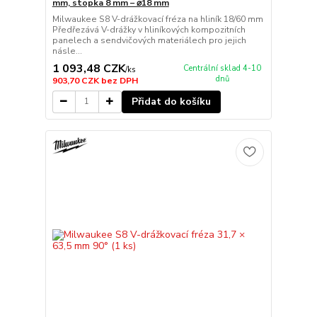
mm, stopka 8 mm – ⌀18 mm
Milwaukee S8 V-drážkovací fréza na hliník 18/60 mm
Předřezává V-drážky v hliníkových kompozitních
panelech a sendvičových materiálech pro jejich
násle...
1 093,48 CZK
Centrální sklad 4-10
/
ks
dnů
903,70 CZK
bez DPH
Přidat do košíku