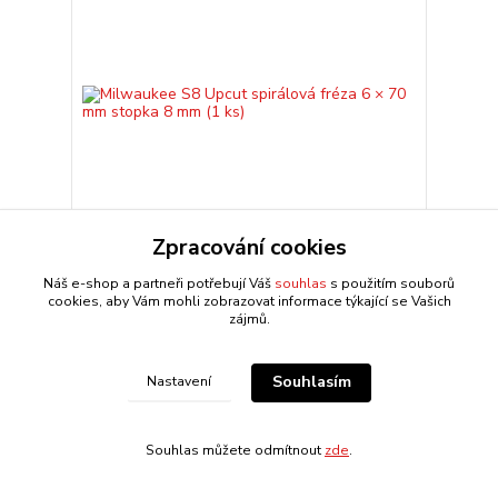
Zpracování cookies
Náš e-shop a partneři potřebují Váš
souhlas
s použitím souborů
Milwaukee S8 Upcut spirálová fréza 6 × 70 mm
cookies, aby Vám mohli zobrazovat informace týkající se Vašich
stopka 8 mm (1 ks)
zájmů.
Milwaukee 4932500916 – Tvrdokovová spirálová
fréza s horním odvodem třísek 6/70 mm Odvádí
třísky směrem nahoru pro čistý povrch na spodní
straně obrob...
Souhlasím
Nastavení
965,81 CZK
Centrální sklad 4-10
/
ks
dnů
798,19 CZK
bez DPH
Souhlas můžete odmítnout
zde
.
Přidat do košíku