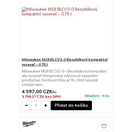
Milwaukee M18 BLCV2-0 Bezuhlíkový kompaktní
vysavač – 0,75 l
Milwaukee M18 BLCV2-0 – Bezuhlíkový kompaktní
aku vysavač Integrovaný cyklonový separátor
prodlužuje životnost filtru až 9×, čímž výrazně
snižuje náro...
4 597,00 CZK
/
ks
Skladem - 4 ks
3 799,17 CZK
bez DPH
Přidat do košíku