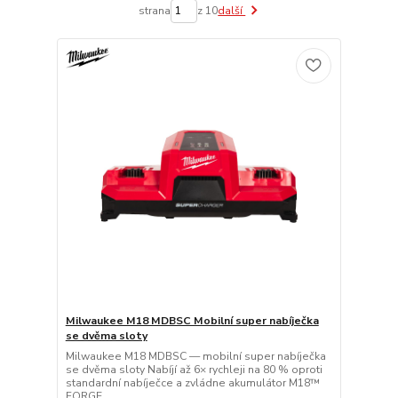
strana
z 10
další
Milwaukee M18 MDBSC Mobilní super nabíječka
se dvěma sloty
Milwaukee M18 MDBSC — mobilní super nabíječka
se dvěma sloty Nabíjí až 6× rychleji na 80 % oproti
standardní nabíječce a zvládne akumulátor M18™
FORGE...