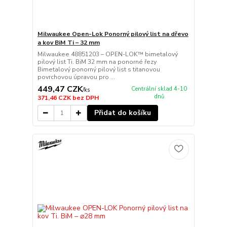
Milwaukee Open-Lok Ponorný pilový list na dřevo
a kov BiM Ti – 32 mm
Milwaukee 48851203 – OPEN-LOK™ bimetalový
pilový list Ti. BiM 32 mm na ponorné řezy
Bimetalový ponorný pilový list s titanovou
povrchovou úpravou pro ...
449,47 CZK
Centrální sklad 4-10
/
ks
dnů
371,46 CZK
bez DPH
Přidat do košíku