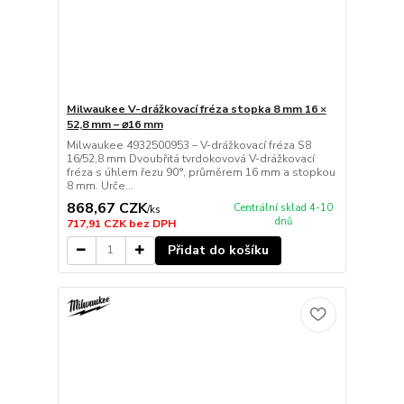
Milwaukee V-drážkovací fréza stopka 8 mm 16 ×
52,8 mm – ⌀16 mm
Milwaukee 4932500953 – V-drážkovací fréza S8
16/52,8 mm Dvoubřitá tvrdokovová V-drážkovací
fréza s úhlem řezu 90°, průměrem 16 mm a stopkou
8 mm. Urče...
868,67 CZK
Centrální sklad 4-10
/
ks
dnů
717,91 CZK
bez DPH
Přidat do košíku