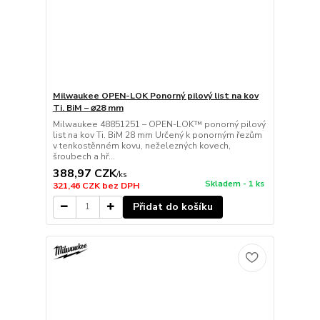
Milwaukee OPEN-LOK Ponorný pilový list na kov
Ti. BiM – ⌀28 mm
Milwaukee 48851251 – OPEN-LOK™ ponorný pilový
list na kov Ti. BiM 28 mm Určený k ponorným řezům
v tenkostěnném kovu, neželezných kovech,
šroubech a hř...
388,97 CZK
/
ks
Skladem - 1 ks
321,46 CZK
bez DPH
Přidat do košíku