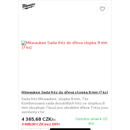
Milwaukee Sada fréz do dřeva stopka 8 mm (7 ks)
Sada fréz Milwaukee, stopka 8 mm, 7 ks
Kombinovaná sada dvoubřitých fréz se stopkou 8
mm obsahuje 7 kusů pro obrábění dřeva. Frézy jsou
vyrobeny z tvr...
4 365,68 CZK
Centrální sklad 4-10
/
ks
dnů
3 608,00 CZK
bez DPH