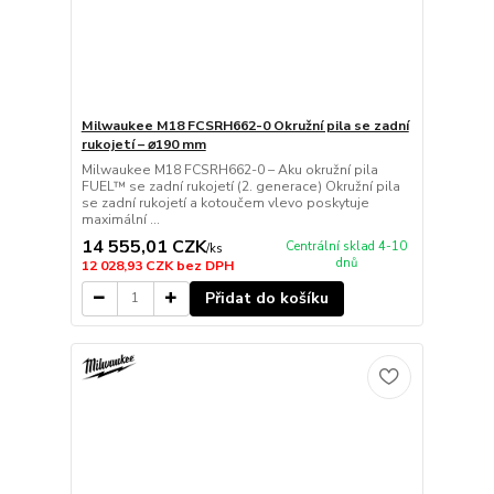
Milwaukee M18 FCSRH662-0 Okružní pila se zadní
rukojetí – ⌀190 mm
Milwaukee M18 FCSRH662-0 – Aku okružní pila
FUEL™ se zadní rukojetí (2. generace) Okružní pila
se zadní rukojetí a kotoučem vlevo poskytuje
maximální ...
14 555,01 CZK
Centrální sklad 4-10
/
ks
dnů
12 028,93 CZK
bez DPH
Přidat do košíku