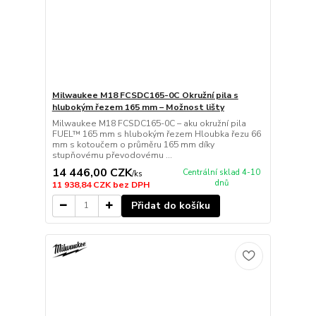
Milwaukee M18 FCSDC165-0C Okružní pila s
hlubokým řezem 165 mm – Možnost lišty
Milwaukee M18 FCSDC165-0C – aku okružní pila
FUEL™ 165 mm s hlubokým řezem Hloubka řezu 66
mm s kotoučem o průměru 165 mm díky
stupňovému převodovému ...
14 446,00 CZK
Centrální sklad 4-10
/
ks
dnů
11 938,84 CZK
bez DPH
Přidat do košíku