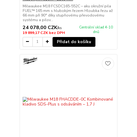
Milwaukee M18 FCSDC165-552C – aku okružní pila
FUEL™ 165 mm s hlubokým řezem Hloubka řezu až
66 mm při 90° díky stupňovému převodovému
systému a pilov...
24 078,00 CZK
Centrální sklad 4-10
/
ks
dnů
19 899,17 CZK
bez DPH
Přidat do košíku