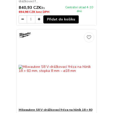
drážkovací f...
840,93 CZK
Centrální sklad 4-10
/
ks
dnů
694,98 CZK
bez DPH
Přidat do košíku
Milwaukee S8 V-drážkovací fréza na hliník 18 × 60