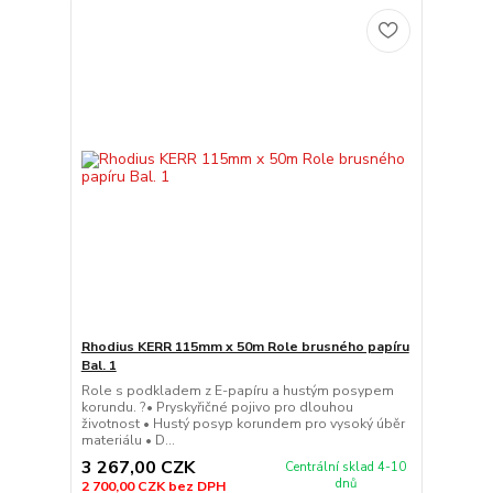
Rhodius KERR 115mm x 50m Role brusného papíru
Bal. 1
Role s podkladem z E-papíru a hustým posypem
korundu. ?• Pryskyřičné pojivo pro dlouhou
životnost • Hustý posyp korundem pro vysoký úběr
materiálu • D...
3 267,00 CZK
Centrální sklad 4-10
dnů
2 700,00 CZK
bez DPH