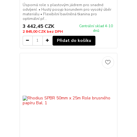
Úsporná role s plastovým jádrem pro snadné
odvíjení. • Hustý posyp korundem pro vysoký úběr
materiálu • Flexibilní bavlněná tkanina pro
optimální př...
3 442,45 CZK
Centrální sklad 4-10
dnů
2 845,00 CZK
bez DPH
Přidat do košíku