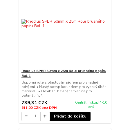
Rhodius SPBR 50mm x 25m Role brusného papíru
Bal. 1
Úsporná role s plastovým jádrem pro snadné
odvíjení. • Hustý posyp korundem pro vysoký úběr
materiálu • Flexibilní bavlněná tkanina pro
optimální př...
739,31 CZK
Centrální sklad 4-10
dnů
611,00 CZK
bez DPH
Přidat do košíku