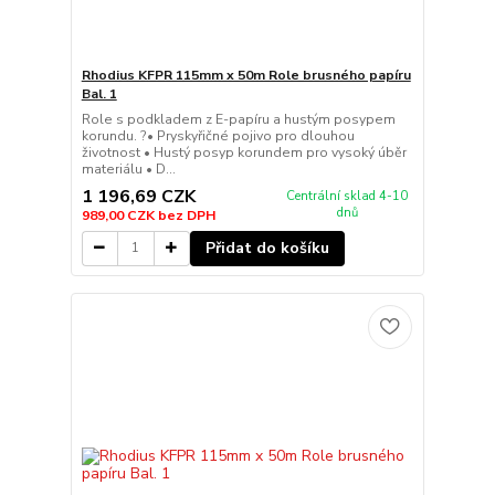
Rhodius KFPR 115mm x 50m Role brusného papíru
Bal. 1
Role s podkladem z E-papíru a hustým posypem
korundu. ?• Pryskyřičné pojivo pro dlouhou
životnost • Hustý posyp korundem pro vysoký úběr
materiálu • D...
1 196,69 CZK
Centrální sklad 4-10
dnů
989,00 CZK
bez DPH
Přidat do košíku