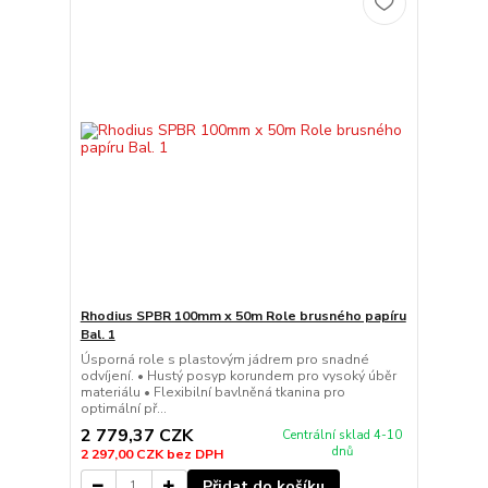
Rhodius SPBR 100mm x 50m Role brusného papíru
Bal. 1
Úsporná role s plastovým jádrem pro snadné
odvíjení. • Hustý posyp korundem pro vysoký úběr
materiálu • Flexibilní bavlněná tkanina pro
optimální př...
2 779,37 CZK
Centrální sklad 4-10
dnů
2 297,00 CZK
bez DPH
Přidat do košíku