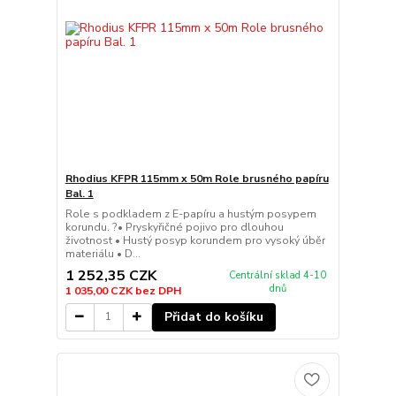
Rhodius KFPR 115mm x 50m Role brusného papíru
Bal. 1
Role s podkladem z E-papíru a hustým posypem
korundu. ?• Pryskyřičné pojivo pro dlouhou
životnost • Hustý posyp korundem pro vysoký úběr
materiálu • D...
1 252,35 CZK
Centrální sklad 4-10
dnů
1 035,00 CZK
bez DPH
Přidat do košíku