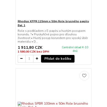
Rhodius KFPR 115mm x 50m Role brusného papíru
Bal. 1
Role s podkladem z E-papíru a hustým posypem
korundu. ?• Pryskyřičné pojivo pro dlouhou
životnost • Hustý posyp korundem pro vysoký úběr
materiálu • D...
1 911,80 CZK
Centrální sklad 4-10
dnů
1 580,00 CZK
bez DPH
Přidat do košíku