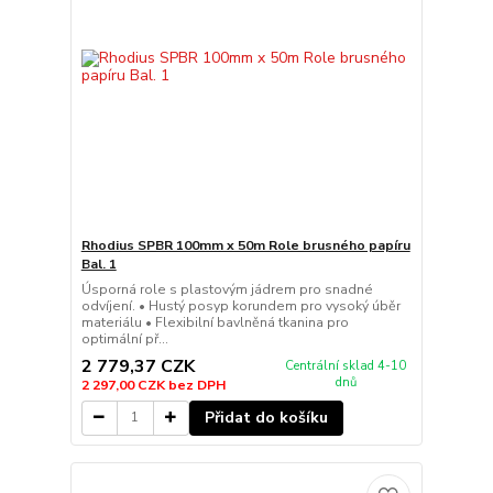
Rhodius SPBR 100mm x 50m Role brusného papíru
Bal. 1
Úsporná role s plastovým jádrem pro snadné
odvíjení. • Hustý posyp korundem pro vysoký úběr
materiálu • Flexibilní bavlněná tkanina pro
optimální př...
2 779,37 CZK
Centrální sklad 4-10
dnů
2 297,00 CZK
bez DPH
Přidat do košíku