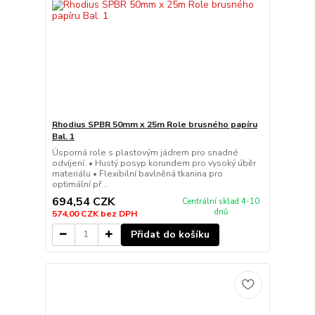
Rhodius SPBR 50mm x 25m Role brusného papíru
Bal. 1
Úsporná role s plastovým jádrem pro snadné
odvíjení. • Hustý posyp korundem pro vysoký úběr
materiálu • Flexibilní bavlněná tkanina pro
optimální př...
694,54 CZK
Centrální sklad 4-10
dnů
574,00 CZK
bez DPH
Přidat do košíku