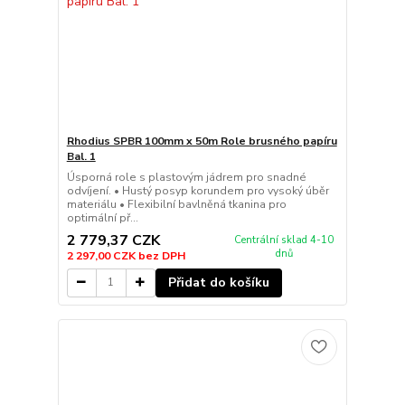
Rhodius SPBR 100mm x 50m Role brusného papíru
Bal. 1
Úsporná role s plastovým jádrem pro snadné
odvíjení. • Hustý posyp korundem pro vysoký úběr
materiálu • Flexibilní bavlněná tkanina pro
optimální př...
2 779,37 CZK
Centrální sklad 4-10
dnů
2 297,00 CZK
bez DPH
Přidat do košíku