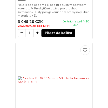
Role s podkladem z E-papíru a hustým posypem
korundu. ?• Pryskyřičné pojivo pro dlouhou
životnost • Hustý posyp korundem pro vysoký úběr
materiálu • D...
3 049,20 CZK
Centrální sklad 4-10
dnů
2 520,00 CZK
bez DPH
Přidat do košíku