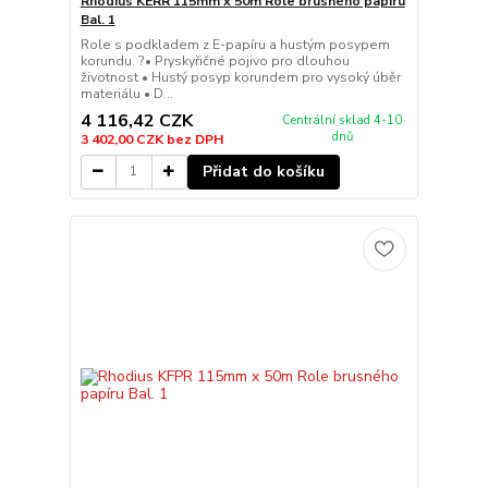
Rhodius KERR 115mm x 50m Role brusného papíru
Bal. 1
Role s podkladem z E-papíru a hustým posypem
korundu. ?• Pryskyřičné pojivo pro dlouhou
životnost • Hustý posyp korundem pro vysoký úběr
materiálu • D...
4 116,42 CZK
Centrální sklad 4-10
dnů
3 402,00 CZK
bez DPH
Přidat do košíku