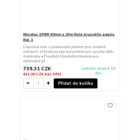
Rhodius SPBR 50mm x 25m Role brusného papíru
Bal. 1
Úsporná role s plastovým jádrem pro snadné
odvíjení. • Hustý posyp korundem pro vysoký úběr
materiálu • Flexibilní bavlněná tkanina pro
optimální př...
739,31 CZK
Centrální sklad 4-10
dnů
611,00 CZK
bez DPH
Přidat do košíku