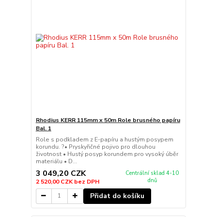
Rhodius KERR 115mm x 50m Role brusného papíru
Bal. 1
Role s podkladem z E-papíru a hustým posypem
korundu. ?• Pryskyřičné pojivo pro dlouhou
životnost • Hustý posyp korundem pro vysoký úběr
materiálu • D...
3 049,20 CZK
Centrální sklad 4-10
dnů
2 520,00 CZK
bez DPH
Přidat do košíku