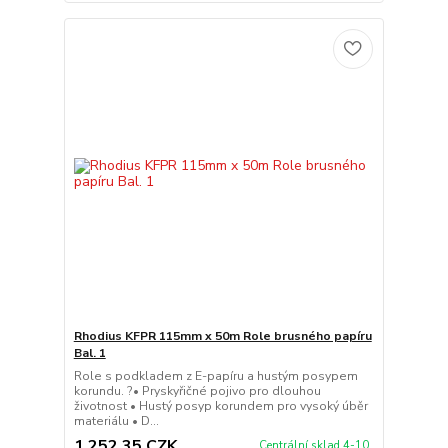
Rhodius KFPR 115mm x 50m Role brusného papíru
Bal. 1
Role s podkladem z E-papíru a hustým posypem
korundu. ?• Pryskyřičné pojivo pro dlouhou
životnost • Hustý posyp korundem pro vysoký úběr
materiálu • D...
1 252,35 CZK
Centrální sklad 4-10