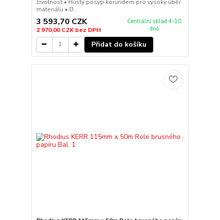
životnost • Hustý posyp korundem pro vysoký úběr
materiálu • D...
3 593,70 CZK
Centrální sklad 4-10
dnů
2 970,00 CZK
bez DPH
Přidat do košíku