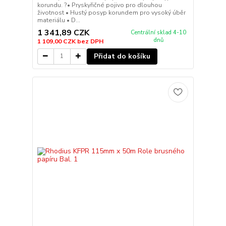
korundu. ?• Pryskyřičné pojivo pro dlouhou
životnost • Hustý posyp korundem pro vysoký úběr
materiálu • D...
1 341,89 CZK
Centrální sklad 4-10
dnů
1 109,00 CZK
bez DPH
Přidat do košíku