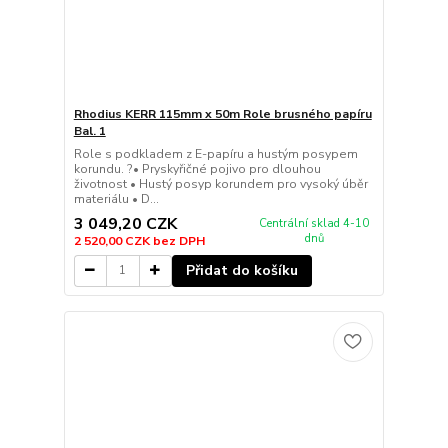
Rhodius KERR 115mm x 50m Role brusného papíru
Bal. 1
Role s podkladem z E-papíru a hustým posypem
korundu. ?• Pryskyřičné pojivo pro dlouhou
životnost • Hustý posyp korundem pro vysoký úběr
materiálu • D...
3 049,20 CZK
Centrální sklad 4-10
dnů
2 520,00 CZK
bez DPH
Přidat do košíku