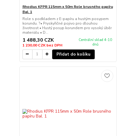
Rhodius KFPR 115mm x 50m Role brusného papíru
Bal. 1
Role s podkladem z E-papíru a hustým posypem
korundu. ?• Pryskyřičné pojivo pro dlouhou
životnost • Hustý posyp korundem pro vysoký úběr
materiálu • D...
1 488,30 CZK
Centrální sklad 4-10
dnů
1 230,00 CZK
bez DPH
Přidat do košíku