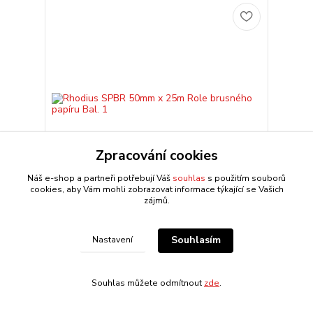
Zpracování cookies
Náš e-shop a partneři potřebují Váš
souhlas
s použitím souborů
cookies, aby Vám mohli zobrazovat informace týkající se Vašich
zájmů.
Rhodius SPBR 50mm x 25m Role brusného papíru
Bal. 1
Souhlasím
Nastavení
Úsporná role s plastovým jádrem pro snadné
odvíjení. • Hustý posyp korundem pro vysoký úběr
materiálu • Flexibilní bavlněná tkanina pro
optimální př...
Souhlas můžete odmítnout
zde
.
739,31 CZK
Centrální sklad 4-10
dnů
611,00 CZK
bez DPH