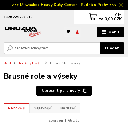
>>> Milwaukee Heavy Duty Center - Rudná u Prahy <<<
0
ks
‭+420 724 731 915
za
0,00 CZK
Menu
Hledat
Úvod
Broušení/ Leštění
Brusné role a výseky
Brusné role a výseky
Upřesnit parametry
Nejnovější
Nejlevnější
Nejdražší
Zobrazuji 1-65 z 65