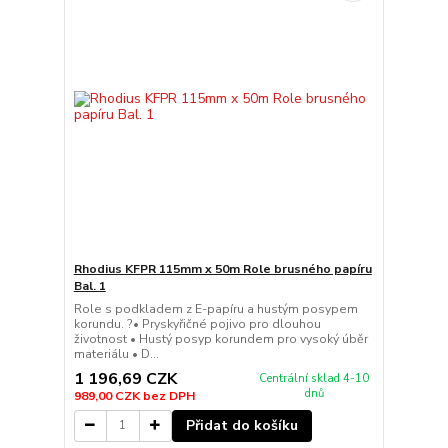
Rhodius KFPR 115mm x 50m Role brusného papíru
Bal. 1
Role s podkladem z E-papíru a hustým posypem
korundu. ?• Pryskyřičné pojivo pro dlouhou
životnost • Hustý posyp korundem pro vysoký úběr
materiálu • D...
1 196,69 CZK
Centrální sklad 4-10
dnů
989,00 CZK
bez DPH
Přidat do košíku