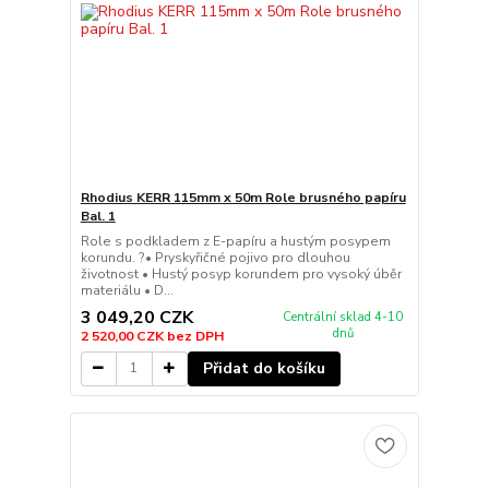
Rhodius KERR 115mm x 50m Role brusného papíru
Bal. 1
Role s podkladem z E-papíru a hustým posypem
korundu. ?• Pryskyřičné pojivo pro dlouhou
životnost • Hustý posyp korundem pro vysoký úběr
materiálu • D...
3 049,20 CZK
Centrální sklad 4-10
dnů
2 520,00 CZK
bez DPH
Přidat do košíku