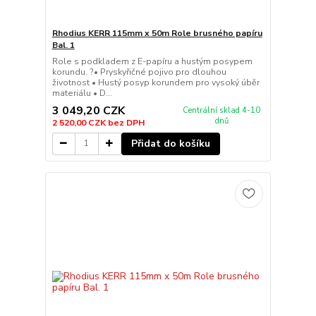
Rhodius KERR 115mm x 50m Role brusného papíru
Bal. 1
Role s podkladem z E-papíru a hustým posypem
korundu. ?• Pryskyřičné pojivo pro dlouhou
životnost • Hustý posyp korundem pro vysoký úběr
materiálu • D...
3 049,20 CZK
Centrální sklad 4-10
dnů
2 520,00 CZK
bez DPH
Přidat do košíku