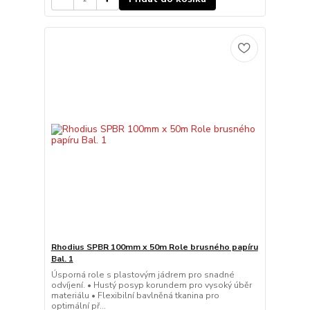
Rhodius SPBR 100mm x 50m Role brusného papíru
Bal. 1
Úsporná role s plastovým jádrem pro snadné
odvíjení. • Hustý posyp korundem pro vysoký úběr
materiálu • Flexibilní bavlněná tkanina pro
optimální př...