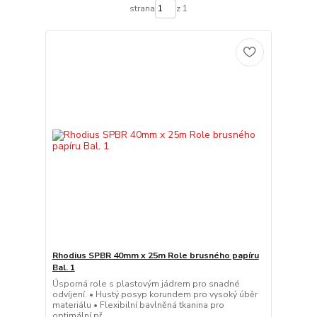
strana
z 1
Rhodius SPBR 40mm x 25m Role brusného papíru
Bal. 1
Úsporná role s plastovým jádrem pro snadné
odvíjení. • Hustý posyp korundem pro vysoký úběr
materiálu • Flexibilní bavlněná tkanina pro
optimální př...