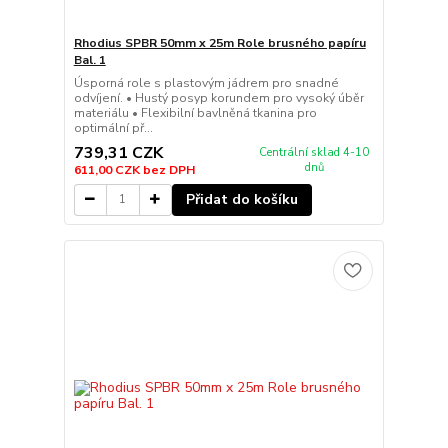
Rhodius SPBR 50mm x 25m Role brusného papíru
Bal. 1
Úsporná role s plastovým jádrem pro snadné
odvíjení. • Hustý posyp korundem pro vysoký úběr
materiálu • Flexibilní bavlněná tkanina pro
optimální př...
739,31 CZK
Centrální sklad 4-10
dnů
611,00 CZK
bez DPH
Přidat do košíku