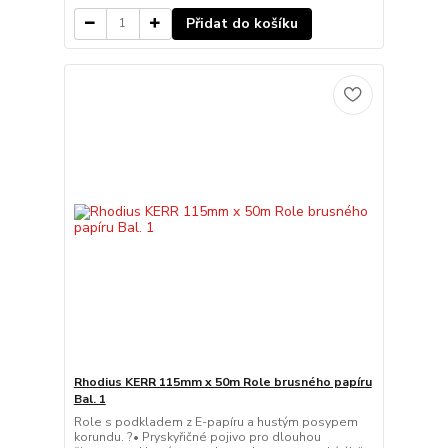
Přidat do košíku
Rhodius KERR 115mm x 50m Role brusného papíru
Bal. 1
Role s podkladem z E-papíru a hustým posypem
korundu. ?• Pryskyřičné pojivo pro dlouhou