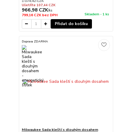
1 074,42 CZK
Ušetříte 107,44 CZK
966,98 CZK
/
ks
Skladem - 1 ks
799,16 CZK
bez DPH
Přidat do košíku
Doprava ZDARMA
Milwaukee Sada kleští s dlouhým dosahem