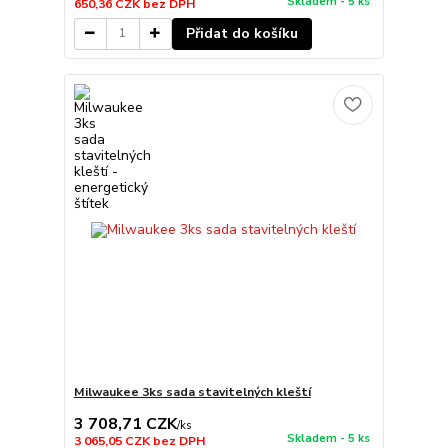
Skladem - 5 ks
650,36 CZK
bez DPH
Přidat do košíku
Milwaukee 3ks sada stavitelných kleští
3 708,71 CZK
/
ks
Skladem - 5 ks
3 065,05 CZK
bez DPH