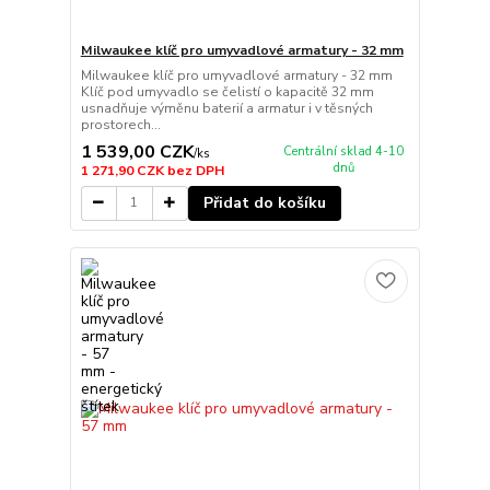
Milwaukee klíč pro umyvadlové armatury - 32 mm
Milwaukee klíč pro umyvadlové armatury - 32 mm
Klíč pod umyvadlo se čelistí o kapacitě 32 mm
usnadňuje výměnu baterií a armatur i v těsných
prostorech...
1 539,00 CZK
Centrální sklad 4-10
/
ks
dnů
1 271,90 CZK
bez DPH
Přidat do košíku