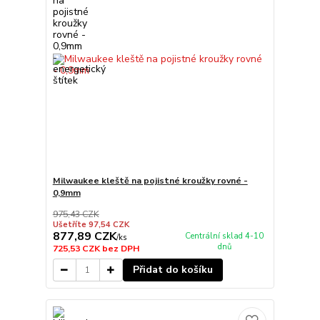
Milwaukee kleště na pojistné kroužky rovné -
0,9mm
975,43 CZK
Ušetříte 97,54 CZK
877,89 CZK
Centrální sklad 4-10
/
ks
dnů
725,53 CZK
bez DPH
Přidat do košíku