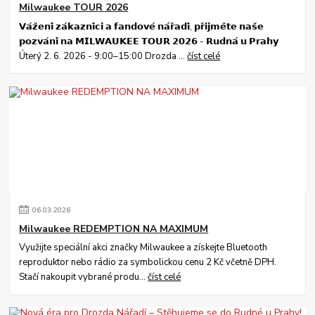
Milwaukee TOUR 2026
𝗩𝗮́𝘇̌𝗲𝗻𝗶́ 𝘇𝗮́𝗸𝗮𝘇𝗻𝗶́𝗰𝗶 𝗮 𝗳𝗮𝗻𝗱𝗼𝘃𝗲́ 𝗻𝗮́𝗿̌𝗮𝗱𝗶́, 𝗽𝗿̌𝗶𝗷𝗺𝗲̌𝘁𝗲 𝗻𝗮𝘀̌𝗲
𝗽𝗼𝘇𝘃𝗮́𝗻𝗶́ 𝗻𝗮 𝗠𝗜𝗟𝗪𝗔𝗨𝗞𝗘𝗘 𝗧𝗢𝗨𝗥 𝟮𝟬𝟮𝟲 - 𝗥𝘂𝗱𝗻𝗮́ 𝘂 𝗣𝗿𝗮𝗵𝘆
Úterý 2. 6. 2026 - 9:00–15:00 Drozda ...
číst celé
06
.
03
.
2026
Milwaukee REDEMPTION NA MAXIMUM
Využijte speciální akci značky Milwaukee a získejte Bluetooth
reproduktor nebo rádio za symbolickou cenu 2 Kč včetně DPH.
Stačí nakoupit vybrané produ...
číst celé