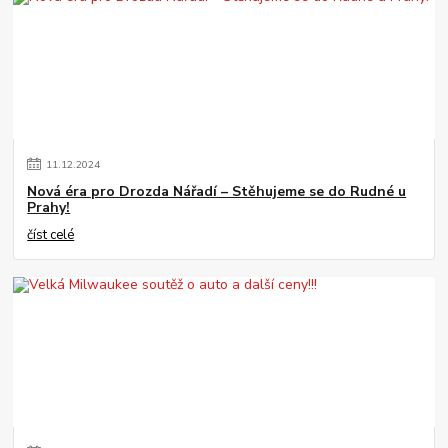
11
.
12
.
2024
Nová éra pro Drozda Nářadí – Stěhujeme se do Rudné u
Prahy!
číst celé