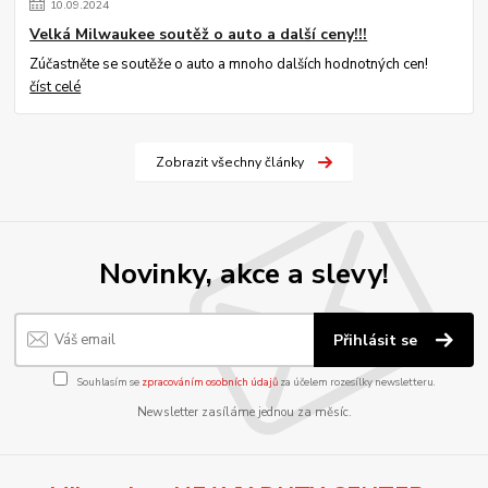
10
.
09
.
2024
Velká Milwaukee soutěž o auto a další ceny!!!
Zúčastněte se soutěže o auto a mnoho dalších hodnotných cen!
číst celé
Zobrazit všechny články
Novinky, akce a slevy!
Přihlásit se
Souhlasím se
zpracováním osobních údajů
za účelem rozesílky newsletteru.
Newsletter zasíláme jednou za měsíc.