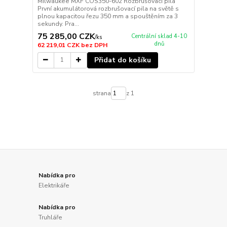
Milwaukee MXF COS350-602 Rozbrušovací pila
První akumulátorová rozbrušovací pila na světě s
plnou kapacitou řezu 350 mm a spouštěním za 3
sekundy. Pra...
75 285,00 CZK
Centrální sklad 4-10
/
ks
dnů
62 219,01 CZK
bez DPH
Přidat do košíku
strana
z 1
Nabídka pro
Elektrikáře
Nabídka pro
Truhláře