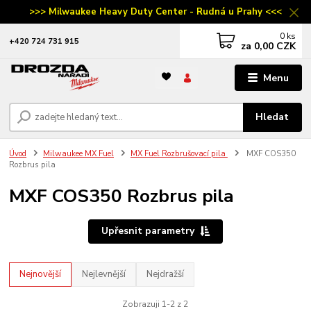
>>> Milwaukee Heavy Duty Center - Rudná u Prahy <<<
0
ks
‭+420 724 731 915
za
0,00 CZK
Menu
Hledat
Úvod
Milwaukee MX Fuel
MX Fuel Rozbrušovací pila
MXF COS350
Rozbrus pila
MXF COS350 Rozbrus pila
Upřesnit parametry
Nejnovější
Nejlevnější
Nejdražší
Zobrazuji 1-2 z 2