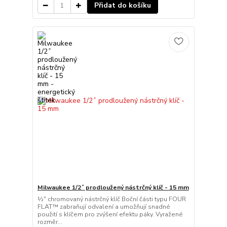
Přidat do košíku
Milwaukee 1/2˝ prodloužený nástrčný klíč - 15 mm
½″ chromovaný nástrčný klíč Boční části typu FOUR
FLAT™ zabraňují odvalení a umožňují snadné
použití s klíčem pro zvýšení efektu páky. Vyražené
rozměr...