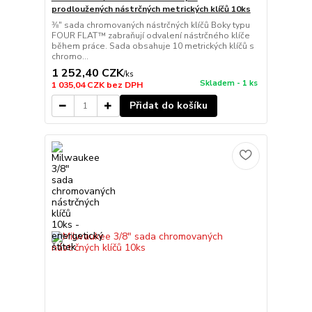
prodloužených nástrčných metrických klíčů 10ks
⅜″ sada chromovaných nástrčných klíčů Boky typu
FOUR FLAT™ zabraňují odvalení nástrčného klíče
během práce. Sada obsahuje 10 metrických klíčů s
chromo...
1 252,40 CZK
/
ks
Skladem - 1 ks
1 035,04 CZK
bez DPH
Přidat do košíku