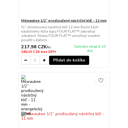
Milwaukee 1/2˝ prodloužený nástrčný klíč - 12 mm
½″ chromovaný nástrčný klíč 12 mm Boční části
nástrčného klíče typu FOUR FLAT™ zabraňují
odvalení. Strany FOUR FLAT™ umožňují snadné
použití s klíčem ...
217,98 CZK
Centrální sklad 4-10
/
ks
dnů
180,15 CZK
bez DPH
Přidat do košíku