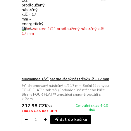
Milwaukee 1/2˝ prodloužený nástrčný klíč - 17 mm
½″ chromovaný nástrčný klíč 17 mm Boční části typu
FOUR FLAT™ zabraňují odvalení nástrčného klíče.
Strany FOUR FLAT™ umožňují snadné použití s
klíčem ...
217,98 CZK
Centrální sklad 4-10
/
ks
dnů
180,15 CZK
bez DPH
Přidat do košíku