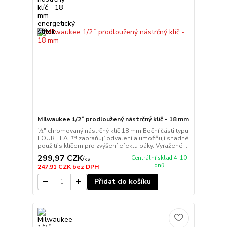
Milwaukee 1/2˝ prodloužený nástrčný klíč - 18 mm
½″ chromovaný nástrčný klíč 18 mm Boční části typu
FOUR FLAT™ zabraňují odvalení a umožňují snadné
použití s klíčem pro zvýšení efektu páky. Vyražené ...
299,97 CZK
Centrální sklad 4-10
/
ks
dnů
247,91 CZK
bez DPH
Přidat do košíku