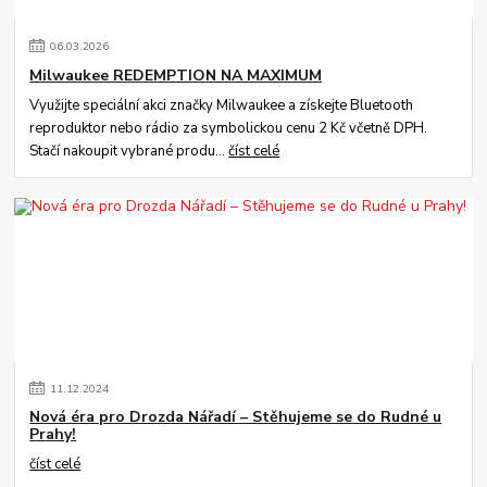
06
.
03
.
2026
Milwaukee REDEMPTION NA MAXIMUM
Využijte speciální akci značky Milwaukee a získejte Bluetooth
reproduktor nebo rádio za symbolickou cenu 2 Kč včetně DPH.
Stačí nakoupit vybrané produ...
číst celé
11
.
12
.
2024
Nová éra pro Drozda Nářadí – Stěhujeme se do Rudné u
Prahy!
číst celé