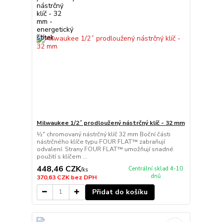
Milwaukee 1/2˝ prodloužený nástrčný klíč - 32 mm
½″ chromovaný nástrčný klíč 32 mm Boční části
nástrčného klíče typu FOUR FLAT™ zabraňují
odvalení. Strany FOUR FLAT™ umožňují snadné
použití s klíčem ...
448,46 CZK
Centrální sklad 4-10
/
ks
dnů
370,63 CZK
bez DPH
Přidat do košíku