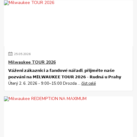
25
.
05
.
2026
Milwaukee TOUR 2026
𝗩𝗮́𝘇̌𝗲𝗻𝗶́ 𝘇𝗮́𝗸𝗮𝘇𝗻𝗶́𝗰𝗶 𝗮 𝗳𝗮𝗻𝗱𝗼𝘃𝗲́ 𝗻𝗮́𝗿̌𝗮𝗱𝗶́, 𝗽𝗿̌𝗶𝗷𝗺𝗲̌𝘁𝗲 𝗻𝗮𝘀̌𝗲
𝗽𝗼𝘇𝘃𝗮́𝗻𝗶́ 𝗻𝗮 𝗠𝗜𝗟𝗪𝗔𝗨𝗞𝗘𝗘 𝗧𝗢𝗨𝗥 𝟮𝟬𝟮𝟲 - 𝗥𝘂𝗱𝗻𝗮́ 𝘂 𝗣𝗿𝗮𝗵𝘆
Úterý 2. 6. 2026 - 9:00–15:00 Drozda ...
číst celé