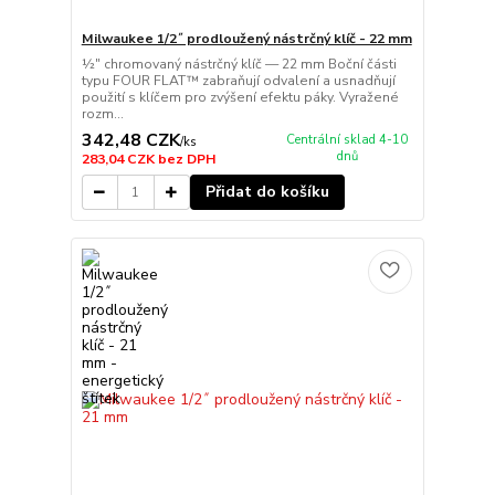
Milwaukee 1/2˝ prodloužený nástrčný klíč - 22 mm
½″ chromovaný nástrčný klíč — 22 mm Boční části
typu FOUR FLAT™ zabraňují odvalení a usnadňují
použití s klíčem pro zvýšení efektu páky. Vyražené
rozm...
342,48 CZK
Centrální sklad 4-10
/
ks
dnů
283,04 CZK
bez DPH
Přidat do košíku