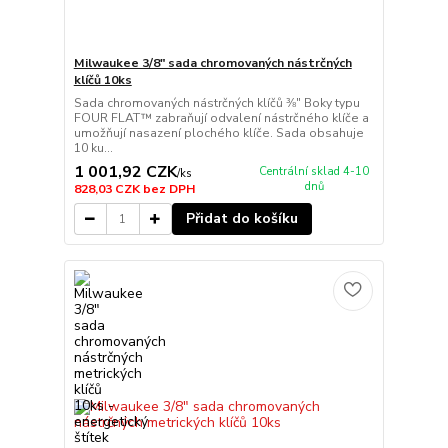
Milwaukee 3/8" sada chromovaných nástrčných
klíčů 10ks
Sada chromovaných nástrčných klíčů ⅜″ Boky typu
FOUR FLAT™ zabraňují odvalení nástrčného klíče a
umožňují nasazení plochého klíče. Sada obsahuje
10 ku...
1 001,92 CZK
Centrální sklad 4-10
/
ks
dnů
828,03 CZK
bez DPH
Přidat do košíku