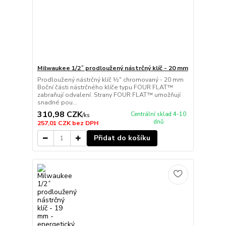
Milwaukee 1/2˝ prodloužený nástrčný klíč - 20 mm
Prodloužený nástrčný klíč ½″ chromovaný - 20 mm
Boční části nástrčného klíče typu FOUR FLAT™
zabraňují odvalení. Strany FOUR FLAT™ umožňují
snadné pou...
310,98 CZK
Centrální sklad 4-10
/
ks
dnů
257,01 CZK
bez DPH
Přidat do košíku