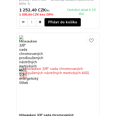
klíče. S...
1 252,40 CZK
Centrální sklad 4-10
/
ks
dnů
1 035,04 CZK
bez DPH
Přidat do košíku
Milwaukee 3/8" sada chromovaných