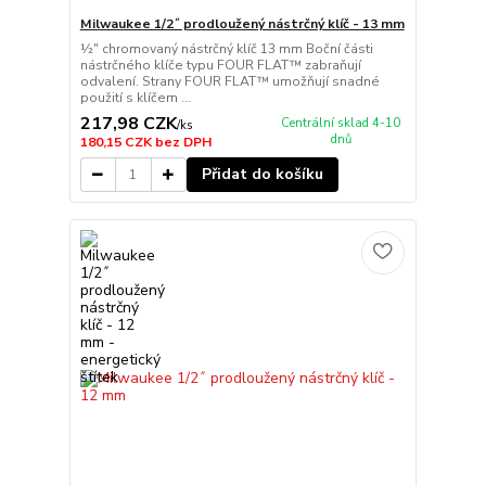
Milwaukee 1/2˝ prodloužený nástrčný klíč - 13 mm
½″ chromovaný nástrčný klíč 13 mm Boční části
nástrčného klíče typu FOUR FLAT™ zabraňují
odvalení. Strany FOUR FLAT™ umožňují snadné
použití s klíčem ...
217,98 CZK
Centrální sklad 4-10
/
ks
dnů
180,15 CZK
bez DPH
Přidat do košíku