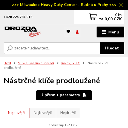
>>> Milwaukee Heavy Duty Center - Rudná u Prahy <<<
0
ks
‭+420 724 731 915
za
0,00 CZK
Menu
Hledat
Úvod
Milwaukee Ruční nářadí
Ráčny, SETY
Nástrčné klíče
prodloužené
Nástrčné klíče prodloužené
Upřesnit parametry
Nejnovější
Nejlevnější
Nejdražší
Zobrazuji 1-23 z 23