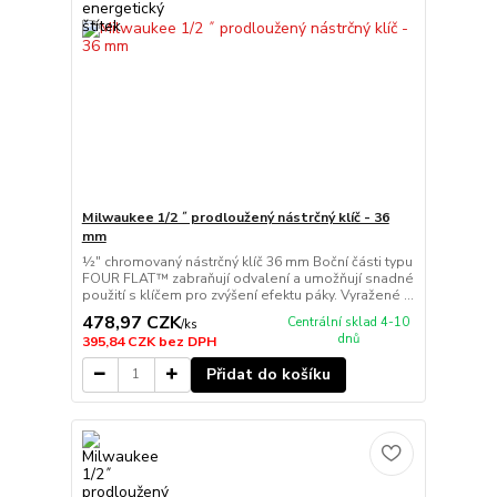
Milwaukee 1/2 ˝ prodloužený nástrčný klíč - 36
mm
½″ chromovaný nástrčný klíč 36 mm Boční části typu
FOUR FLAT™ zabraňují odvalení a umožňují snadné
použití s klíčem pro zvýšení efektu páky. Vyražené ...
478,97 CZK
Centrální sklad 4-10
/
ks
dnů
395,84 CZK
bez DPH
Přidat do košíku