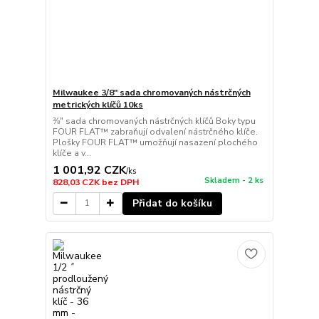
Milwaukee 3/8" sada chromovaných nástrčných
metrických klíčů 10ks
⅜″ sada chromovaných nástrčných klíčů Boky typu
FOUR FLAT™ zabraňují odvalení nástrčného klíče.
Plošky FOUR FLAT™ umožňují nasazení plochého
klíče a v...
1 001,92 CZK
/
ks
Skladem - 2 ks
828,03 CZK
bez DPH
Přidat do košíku