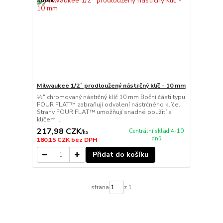
Milwaukee 1/2˝ prodloužený nástrčný klíč - 10 mm
½″ chromovaný nástrčný klíč 10 mm Boční části typu
FOUR FLAT™ zabraňují odvalení nástrčného klíče.
Strany FOUR FLAT™ umožňují snadné použití s
klíčem ...
217,98 CZK
Centrální sklad 4-10
/
ks
dnů
180,15 CZK
bez DPH
Přidat do košíku
strana
z 1