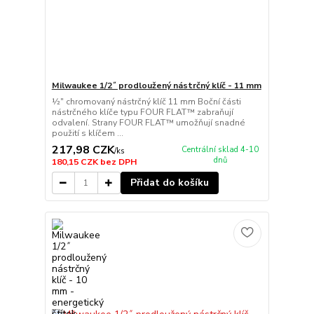
Milwaukee 1/2˝ prodloužený nástrčný klíč - 11 mm
½″ chromovaný nástrčný klíč 11 mm Boční části
nástrčného klíče typu FOUR FLAT™ zabraňují
odvalení. Strany FOUR FLAT™ umožňují snadné
použití s klíčem ...
217,98 CZK
Centrální sklad 4-10
/
ks
dnů
180,15 CZK
bez DPH
Přidat do košíku