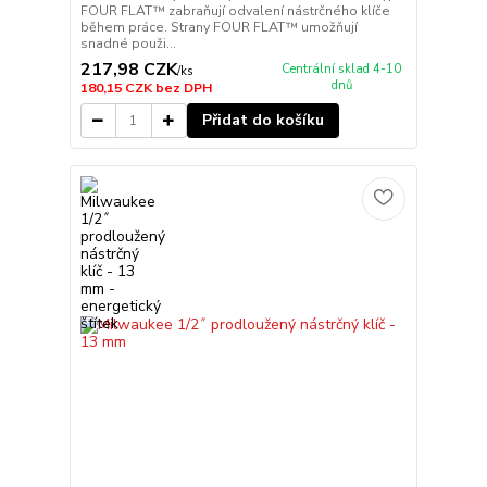
FOUR FLAT™ zabraňují odvalení nástrčného klíče
během práce. Strany FOUR FLAT™ umožňují
snadné použi...
217,98 CZK
Centrální sklad 4-10
/
ks
dnů
180,15 CZK
bez DPH
Přidat do košíku