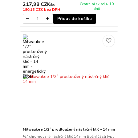
217,98 CZK
Centrální sklad 4-10
/
ks
dnů
180,15 CZK
bez DPH
Přidat do košíku
Milwaukee 1/2˝ prodloužený nástrčný klíč - 14 mm
½″ chromovaný nástrčný klíč 14 mm Boční části typu