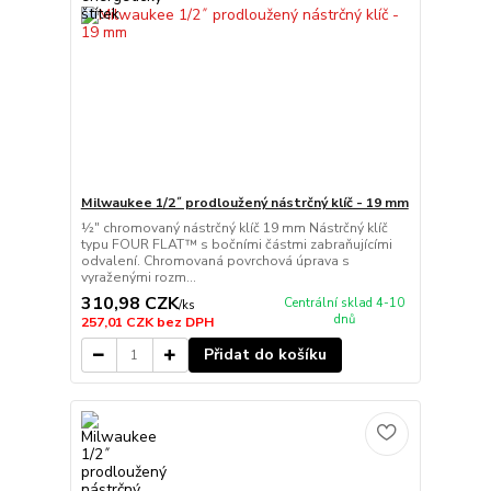
Milwaukee 1/2˝ prodloužený nástrčný klíč - 19 mm
½″ chromovaný nástrčný klíč 19 mm Nástrčný klíč
typu FOUR FLAT™ s bočními částmi zabraňujícími
odvalení. Chromovaná povrchová úprava s
vyraženými rozm...
310,98 CZK
Centrální sklad 4-10
/
ks
dnů
257,01 CZK
bez DPH
Přidat do košíku