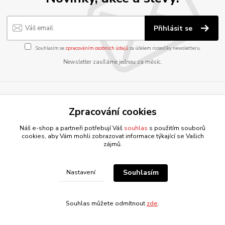
Přihlásit se
Souhlasím se
zpracováním osobních údajů
za účelem rozesílky newsletteru.
Newsletter zasíláme jednou za měsíc.
Milwaukee HEAVY DUTY CENTER -
Rudná u Prahy
Zpracování cookies
Náš e-shop a partneři potřebují Váš
souhlas
s použitím souborů
cookies, aby Vám mohli zobrazovat informace týkající se Vašich
zájmů.
Informace pro zákazníky
Souhlasím
Nastavení
O nás
Jak nakupovat
Souhlas můžete odmítnout
zde
.
Kontakty
E-Servis