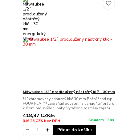
Milwaukee 1/2˝ prodloužený nástrčný klíč - 30 mm
½″ chromovaný nástrčný klíč 30 mm Boční části typu
FOUR FLAT™ zabraňují odvalení a usnadňují práci s
klíčem pro zvýšení páky. Vyražené rozměry zajišťu...
418,97 CZK
/
ks
Skladem - 2 ks
346,26 CZK
bez DPH
Přidat do košíku