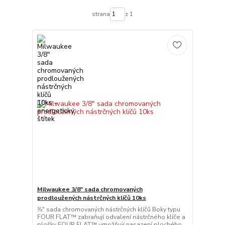
strana
z 1
Milwaukee 3/8" sada chromovaných
prodloužených nástrčných klíčů 10ks
⅜″ sada chromovaných nástrčných klíčů Boky typu
FOUR FLAT™ zabraňují odvalení nástrčného klíče a
plošky FOUR FLAT™ umožňují nasazení plochého