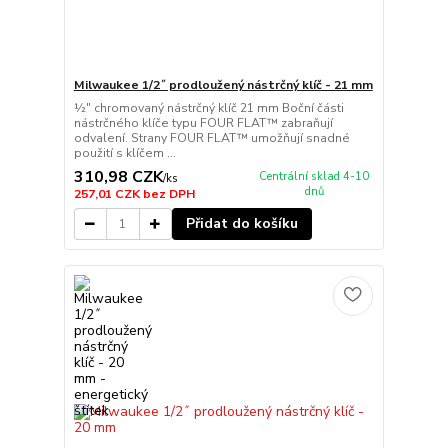
Milwaukee 1/2˝ prodloužený nástrčný klíč - 21 mm
½″ chromovaný nástrčný klíč 21 mm Boční části
nástrčného klíče typu FOUR FLAT™ zabraňují
odvalení. Strany FOUR FLAT™ umožňují snadné
použití s klíčem ...
310,98 CZK
Centrální sklad 4-10
/
ks
dnů
257,01 CZK
bez DPH
Přidat do košíku