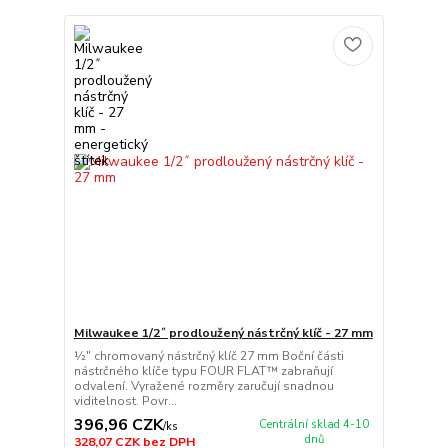
Milwaukee 1/2˝ prodloužený nástrčný klíč - 27 mm
½″ chromovaný nástrčný klíč 27 mm Boční části
nástrčného klíče typu FOUR FLAT™ zabraňují
odvalení. Vyražené rozměry zaručují snadnou
viditelnost. Povr...
396,96 CZK
Centrální sklad 4-10
/
ks
dnů
328,07 CZK
bez DPH