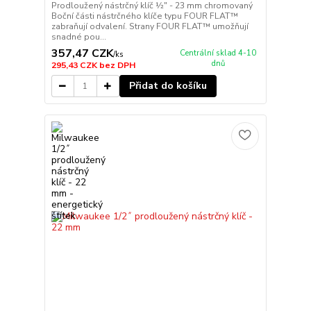
Prodloužený nástrčný klíč ½″ - 23 mm chromovaný
Boční části nástrčného klíče typu FOUR FLAT™
zabraňují odvalení. Strany FOUR FLAT™ umožňují
snadné pou...
357,47 CZK
Centrální sklad 4-10
/
ks
dnů
295,43 CZK
bez DPH
Přidat do košíku