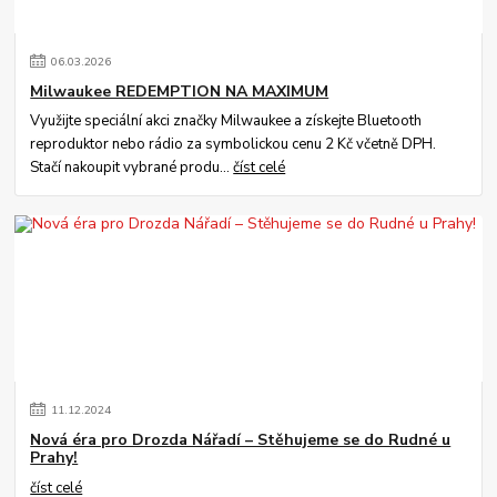
06
.
03
.
2026
Milwaukee REDEMPTION NA MAXIMUM
Využijte speciální akci značky Milwaukee a získejte Bluetooth
reproduktor nebo rádio za symbolickou cenu 2 Kč včetně DPH.
Stačí nakoupit vybrané produ...
číst celé
11
.
12
.
2024
Nová éra pro Drozda Nářadí – Stěhujeme se do Rudné u
Prahy!
číst celé