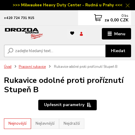
>>> Milwaukee Heavy Duty Center - Rudná u Prahy <<<
0
ks
‭+420 724 731 915
za
0,00 CZK
Menu
Hledat
Úvod
Pracovní rukavice
Rukavice odolné proti proříznutí Stupeň B
Rukavice odolné proti proříznutí
Stupeň B
Upřesnit parametry
Nejnovější
Nejlevnější
Nejdražší