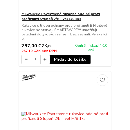
Milwaukee Povrstvené rukavice odolné proti
proříznutí Stupeň 2/B - vel L/9 1ks
Rukavice s třídou ochrany proti proříznutí B Nitrilové
rukavice se vrstvou SMARTSWIPE™ umožňují
ovládání dotykových zařízení bez sejmutí. Vynikající
p...
287,00 CZK
Centrální sklad 4-10
/
ks
dnů
237,19 CZK
bez DPH
Přidat do košíku