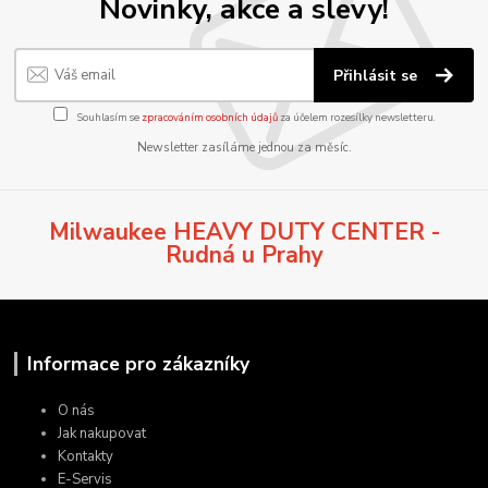
Novinky, akce a slevy!
Přihlásit se
Souhlasím se
zpracováním osobních údajů
za účelem rozesílky newsletteru.
Newsletter zasíláme jednou za měsíc.
Milwaukee HEAVY DUTY CENTER -
Rudná u Prahy
Informace pro zákazníky
O nás
Jak nakupovat
Kontakty
E-Servis