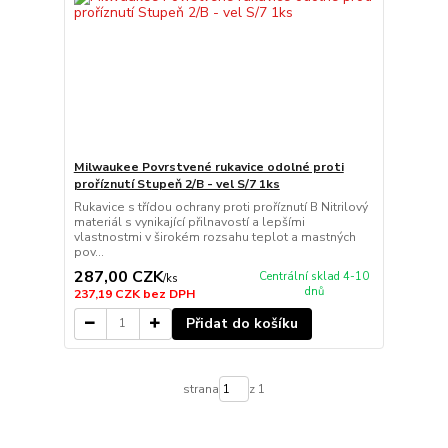
Milwaukee Povrstvené rukavice odolné proti
proříznutí Stupeň 2/B - vel S/7 1ks
Rukavice s třídou ochrany proti proříznutí B Nitrilový
materiál s vynikající přilnavostí a lepšími
vlastnostmi v širokém rozsahu teplot a mastných
pov...
287,00 CZK
Centrální sklad 4-10
/
ks
dnů
237,19 CZK
bez DPH
Přidat do košíku
strana
z 1