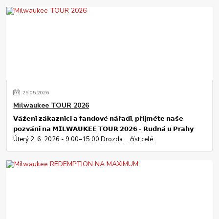
25
.
05
.
2026
Milwaukee TOUR 2026
𝗩𝗮́𝘇̌𝗲𝗻𝗶́ 𝘇𝗮́𝗸𝗮𝘇𝗻𝗶́𝗰𝗶 𝗮 𝗳𝗮𝗻𝗱𝗼𝘃𝗲́ 𝗻𝗮́𝗿̌𝗮𝗱𝗶́, 𝗽𝗿̌𝗶𝗷𝗺𝗲̌𝘁𝗲 𝗻𝗮𝘀̌𝗲
𝗽𝗼𝘇𝘃𝗮́𝗻𝗶́ 𝗻𝗮 𝗠𝗜𝗟𝗪𝗔𝗨𝗞𝗘𝗘 𝗧𝗢𝗨𝗥 𝟮𝟬𝟮𝟲 - 𝗥𝘂𝗱𝗻𝗮́ 𝘂 𝗣𝗿𝗮𝗵𝘆
Úterý 2. 6. 2026 - 9:00–15:00 Drozda ...
číst celé