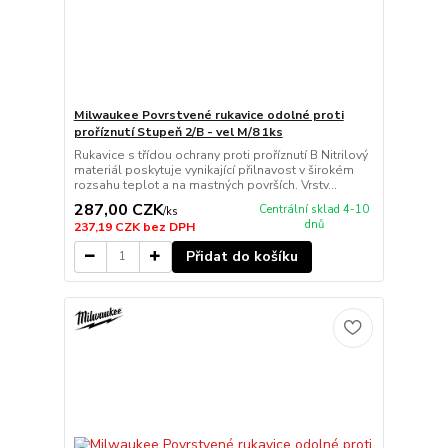
Milwaukee Povrstvené rukavice odolné proti
proříznutí Stupeň 2/B - vel M/8 1ks
Rukavice s třídou ochrany proti proříznutí B Nitrilový
materiál poskytuje vynikající přilnavost v širokém
rozsahu teplot a na mastných površích. Vrstv...
287,00 CZK
Centrální sklad 4-10
/
ks
dnů
237,19 CZK
bez DPH
Přidat do košíku