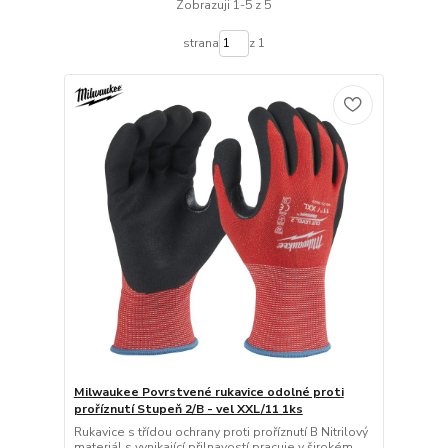
Zobrazuji 1-5 z 5
strana
z 1
Milwaukee Povrstvené rukavice odolné proti
proříznutí Stupeň 2/B - vel XXL/11 1ks
Rukavice s třídou ochrany proti proříznutí B Nitrilový
materiál s vynikající přilnavostí pracuje v širokém