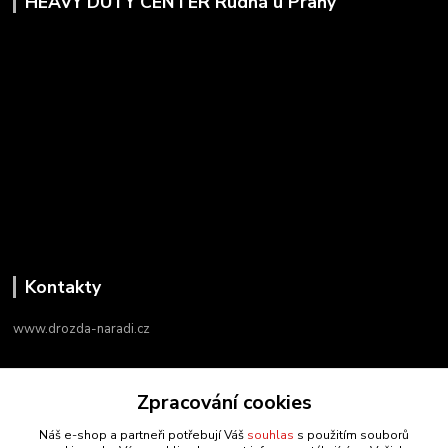
HEAVY DUTY CENTER Rudná u Prahy
Kontakty
www.drozda-naradi.cz
‭+420 724 731 915
Zpracování cookies
8:00 - 17:00
Náš e-shop a partneři potřebují Váš
souhlas
s použitím souborů
info@drozda-naradi.cz