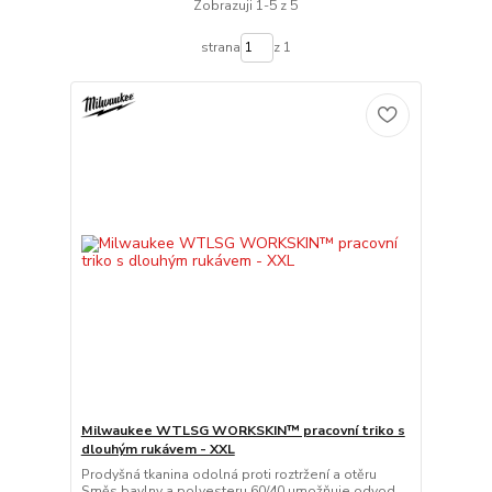
Zobrazuji 1-5 z 5
strana
z 1
Milwaukee WTLSG WORKSKIN™ pracovní triko s
dlouhým rukávem - XXL
Prodyšná tkanina odolná proti roztržení a otěru
Směs bavlny a polyesteru 60/40 umožňuje odvod