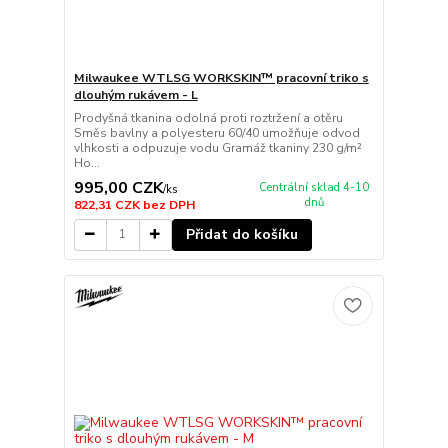
Milwaukee WTLSG WORKSKIN™ pracovní triko s
dlouhým rukávem - L
Prodyšná tkanina odolná proti roztržení a otěru
Směs bavlny a polyesteru 60/40 umožňuje odvod
vlhkosti a odpuzuje vodu Gramáž tkaniny 230 g/m²
Ho...
995,00 CZK
Centrální sklad 4-10
/
ks
dnů
822,31 CZK
bez DPH
Přidat do košíku