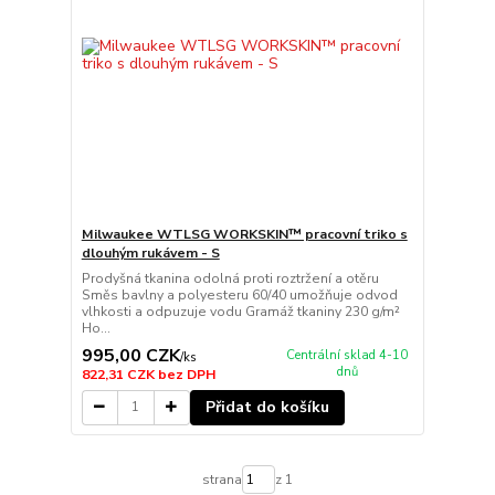
Milwaukee WTLSG WORKSKIN™ pracovní triko s
dlouhým rukávem - S
Prodyšná tkanina odolná proti roztržení a otěru
Směs bavlny a polyesteru 60/40 umožňuje odvod
vlhkosti a odpuzuje vodu Gramáž tkaniny 230 g/m²
Ho...
995,00 CZK
Centrální sklad 4-10
/
ks
dnů
822,31 CZK
bez DPH
Přidat do košíku
strana
z 1