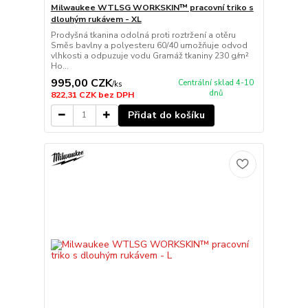
Milwaukee WTLSG WORKSKIN™ pracovní triko s
dlouhým rukávem - XL
Prodyšná tkanina odolná proti roztržení a otěru
Směs bavlny a polyesteru 60/40 umožňuje odvod
vlhkosti a odpuzuje vodu Gramáž tkaniny 230 g/m²
Ho...
995,00 CZK
Centrální sklad 4-10
/
ks
dnů
822,31 CZK
bez DPH
Přidat do košíku