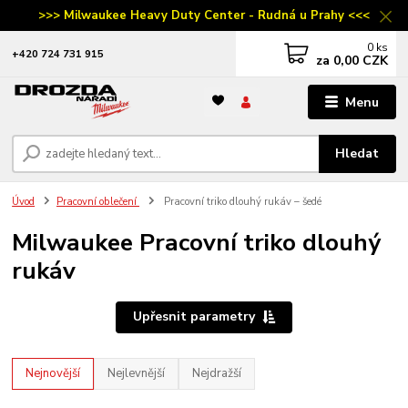
>>> Milwaukee Heavy Duty Center - Rudná u Prahy <<<
0
ks
‭+420 724 731 915
za
0,00 CZK
Menu
Hledat
Úvod
Pracovní oblečení
Pracovní triko dlouhý rukáv – šedé
Milwaukee Pracovní triko dlouhý
rukáv
Upřesnit parametry
Nejnovější
Nejlevnější
Nejdražší