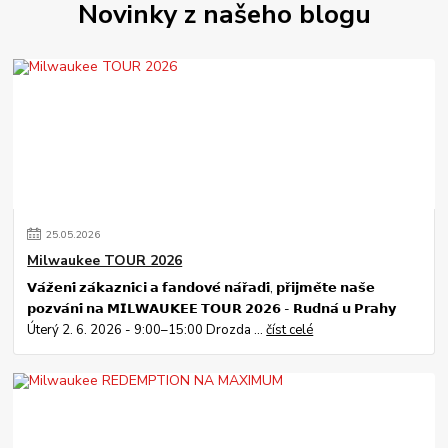
Novinky z našeho blogu
25
.
05
.
2026
Milwaukee TOUR 2026
𝗩𝗮́𝘇̌𝗲𝗻𝗶́ 𝘇𝗮́𝗸𝗮𝘇𝗻𝗶́𝗰𝗶 𝗮 𝗳𝗮𝗻𝗱𝗼𝘃𝗲́ 𝗻𝗮́𝗿̌𝗮𝗱𝗶́, 𝗽𝗿̌𝗶𝗷𝗺𝗲̌𝘁𝗲 𝗻𝗮𝘀̌𝗲
𝗽𝗼𝘇𝘃𝗮́𝗻𝗶́ 𝗻𝗮 𝗠𝗜𝗟𝗪𝗔𝗨𝗞𝗘𝗘 𝗧𝗢𝗨𝗥 𝟮𝟬𝟮𝟲 - 𝗥𝘂𝗱𝗻𝗮́ 𝘂 𝗣𝗿𝗮𝗵𝘆
Úterý 2. 6. 2026 - 9:00–15:00 Drozda ...
číst celé