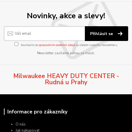
Novinky, akce a slevy!
Přihlásit se
Souhlasím se
zpracováním osobních údajů
za účelem rozesílky newsletteru.
Newsletter zasíláme jednou za měsíc.
Milwaukee HEAVY DUTY CENTER -
Rudná u Prahy
Informace pro zákazníky
O nás
Jak nakupovat