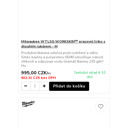
Milwaukee WTLSG WORKSKIN™ pracovní triko s
dlouhým rukávem - M
Prodyšná tkanina odolná proti roztržení a otěru
Směs bavlny a polyesteru 60/40 umožňuje odvod
vlhkosti a odpuzuje vodu Gramáž tkaniny 230 g/m²
Ho...
995,00 CZK
Centrální sklad 4-10
/
ks
dnů
822,31 CZK
bez DPH
Přidat do košíku