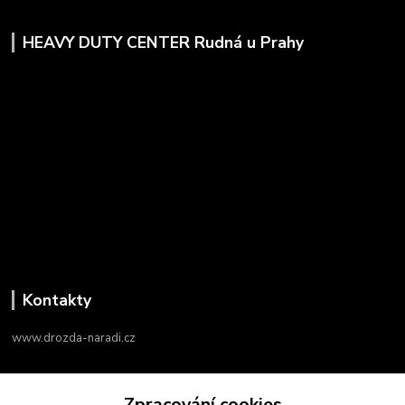
HEAVY DUTY CENTER Rudná u Prahy
Kontakty
www.drozda-naradi.cz
‭+420 724 731 915
Zpracování cookies
8:00 - 17:00