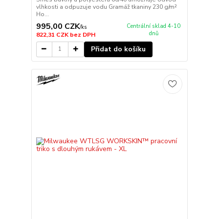
vlhkosti a odpuzuje vodu Gramáž tkaniny 230 g/m²
Ho...
995,00 CZK
Centrální sklad 4-10
/
ks
dnů
822,31 CZK
bez DPH
Přidat do košíku