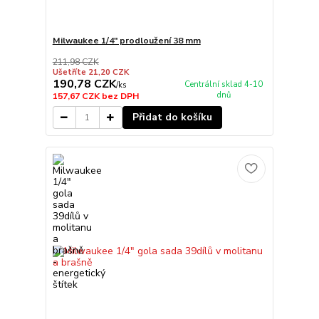
Milwaukee 1/4" prodloužení 38 mm
211,98 CZK
Ušetříte 21,20 CZK
190,78 CZK
Centrální sklad 4-10
/
ks
dnů
157,67 CZK
bez DPH
Přidat do košíku