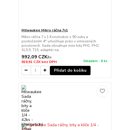
Milwaukee Mikro ráčna 7v1
Mikro ráčna 7 v 1 Konstrukce s 90 zuby a
pootočením 4° umožňuje práci v omezených
prostorech. Sada obsahuje mini bity PH1, PH2,
SL5.5, T15, adaptér na...
992,09 CZK
/
ks
Skladem - 8 ks
819,91 CZK
bez DPH
Přidat do košíku