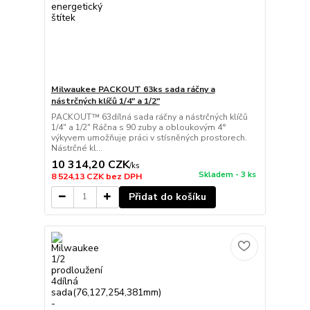
Milwaukee PACKOUT 63ks sada ráčny a
nástrčných klíčů 1/4" a 1/2"
PACKOUT™ 63dílná sada ráčny a nástrčných klíčů
1/4" a 1/2" Ráčna s 90 zuby a obloukovým 4°
výkyvem umožňuje práci v stísněných prostorech.
Nástrčné kl...
10 314,20 CZK
/
ks
Skladem - 3 ks
8 524,13 CZK
bez DPH
Přidat do košíku