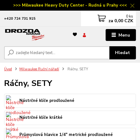
>>> Milwaukee Heavy Duty Center - Rudná u Prahy <<<
0
ks
‭+420 724 731 915
za
0,00 CZK
Menu
Hledat
Úvod
Milwaukee Ruční nářadí
Ráčny, SETY
Ráčny, SETY
Nástrčné klíče prodloužené
Nástrčné klíče krátké
Průmyslová hlavice 1/4" metrické prodloužené