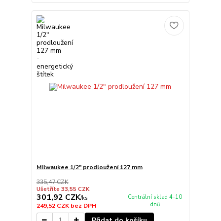
Milwaukee 1/2" prodloužení 127 mm
335,47 CZK
Ušetříte 33,55 CZK
301,92 CZK
Centrální sklad 4-10
/
ks
dnů
249,52 CZK
bez DPH
Přidat do košíku