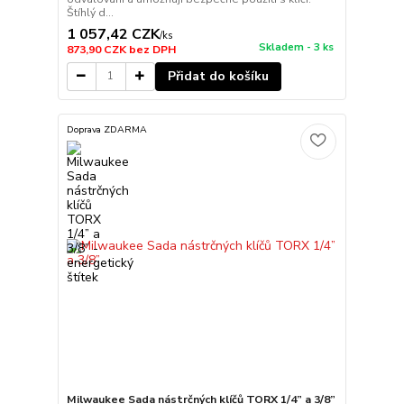
Štíhlý d...
1 057,42 CZK
/
ks
Skladem - 3 ks
873,90 CZK
bez DPH
Přidat do košíku
Doprava ZDARMA
Milwaukee Sada nástrčných klíčů TORX 1/4” a 3/8”