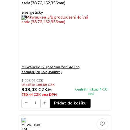
Milwaukee 3/8 prodloužení 4dílná
sada(38,76,152,356mm)
1 008,92 CZK
Ušetříte 100,89 CZK
908,03 CZK
Centrální sklad 4-10
/
ks
dnů
750,44 CZK
bez DPH
Přidat do košíku