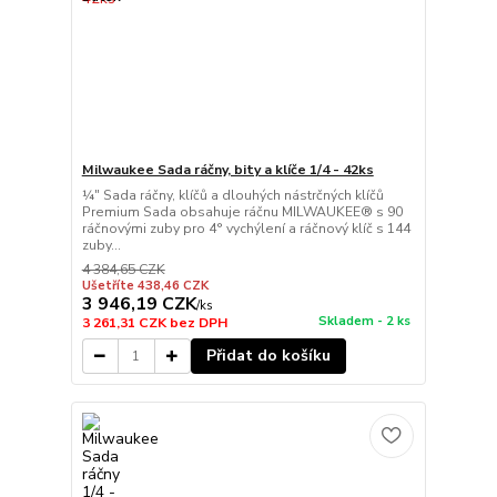
Milwaukee Sada ráčny, bity a klíče 1/4 - 42ks
¼″ Sada ráčny, klíčů a dlouhých nástrčných klíčů
Premium Sada obsahuje ráčnu MILWAUKEE® s 90
ráčnovými zuby pro 4° vychýlení a ráčnový klíč s 144
zuby...
4 384,65 CZK
Ušetříte 438,46 CZK
3 946,19 CZK
/
ks
Skladem - 2 ks
3 261,31 CZK
bez DPH
Přidat do košíku