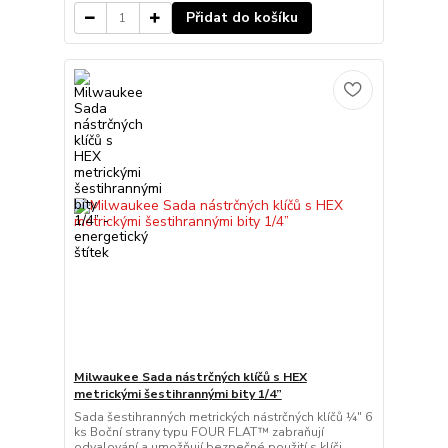
Přidat do košíku
Milwaukee Sada nástrčných klíčů s HEX
metrickými šestihrannými bity 1/4”
Sada šestihranných metrických nástrčných klíčů ¼″ 6
ks Boční strany typu FOUR FLAT™ zabraňují
odvalování a umožňují bezpečné použití s klíči.