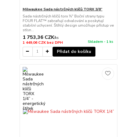
Milwaukee Sada nástrčných klíčů TORX 3/8”
Sada nástrčných klíčů torx ⅜″ Boční strany typu
FOUR FLAT™ zabraňují odvalování a poskytují
stabilní uchycení. Štíhlý design umožňuje přístup ve
stísn...
1 753,36 CZK
/
ks
Skladem - 1 ks
1 449,06 CZK
bez DPH
Přidat do košíku