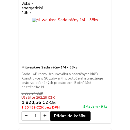
Milwaukee Sada ráčny 1/4 - 38ks
Sada 1/4" ráčny, šroubováku a nástrčných klíčů
Konstrukce s 90 zuby a 4° pootočením umožňuje
práci ve stísněných prostorech. Boční části
nástrčného kl...
2 022,84 CZK
Ušetříte 202,28 CZK
1 820,56 CZK
/
ks
Skladem - 9 ks
1 504,59 CZK
bez DPH
Přidat do košíku