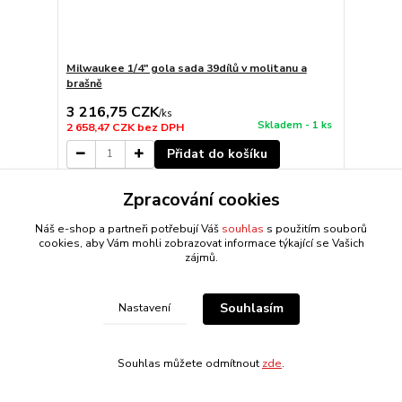
Milwaukee 1/4" gola sada 39dílů v molitanu a
brašně
3 216,75 CZK
/
ks
Skladem - 1 ks
2 658,47 CZK
bez DPH
Přidat do košíku
Zpracování cookies
Náš e-shop a partneři potřebují Váš
souhlas
s použitím souborů
cookies, aby Vám mohli zobrazovat informace týkající se Vašich
zájmů.
Souhlasím
Nastavení
Souhlas můžete odmítnout
zde
.