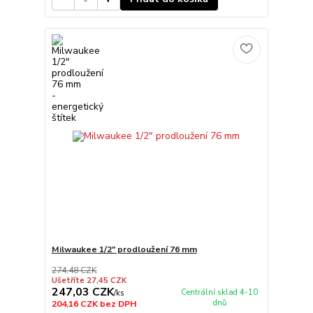
Milwaukee 1/2" prodloužení 76 mm
274,48 CZK
Ušetříte 27,45 CZK
247,03 CZK
Centrální sklad 4-10
/
ks
dnů
204,16 CZK
bez DPH