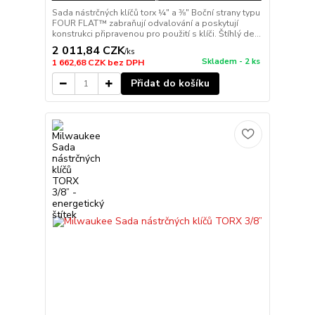
Sada nástrčných klíčů torx ¼″ a ⅜″ Boční strany typu
FOUR FLAT™ zabraňují odvalování a poskytují
konstrukci připravenou pro použití s klíči. Štíhlý de...
2 011,84 CZK
/
ks
Skladem - 2 ks
1 662,68 CZK
bez DPH
Přidat do košíku