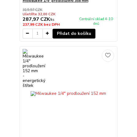
Milwaukee 1/4" prodloužení 356 mm
319,97 CZK
Ušetříte 32,00 CZK
287,97 CZK
Centrální sklad 4-10
/
ks
dnů
237,99 CZK
bez DPH
Přidat do košíku