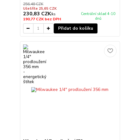
256,48 CZK
Ušetříte 25,65 CZK
230,83 CZK
Centrální sklad 4-10
/
ks
dnů
190,77 CZK
bez DPH
Přidat do košíku