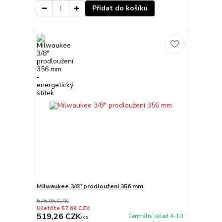
Přidat do košíku
Milwaukee 3/8" prodloužení 356 mm
576,95 CZK
Ušetříte 57,69 CZK
519,26 CZK
Centrální sklad 4-10
/
ks