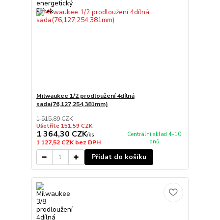
Milwaukee 1/2 prodloužení 4dílná
sada(76,127,254,381mm)
1 515,89 CZK
Ušetříte 151,59 CZK
1 364,30 CZK
Centrální sklad 4-10
/
ks
dnů
1 127,52 CZK
bez DPH
Přidat do košíku