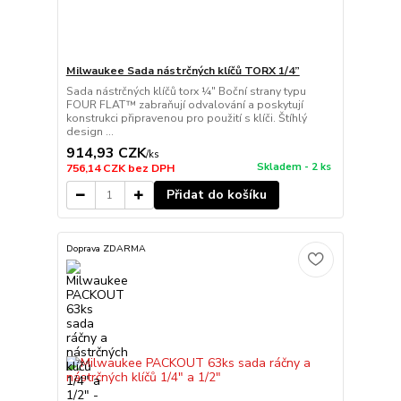
Milwaukee Sada nástrčných klíčů TORX 1/4”
Sada nástrčných klíčů torx ¼″ Boční strany typu
FOUR FLAT™ zabraňují odvalování a poskytují
konstrukci připravenou pro použití s klíči. Štíhlý
design ...
914,93 CZK
/
ks
Skladem - 2 ks
756,14 CZK
bez DPH
Přidat do košíku
Doprava ZDARMA