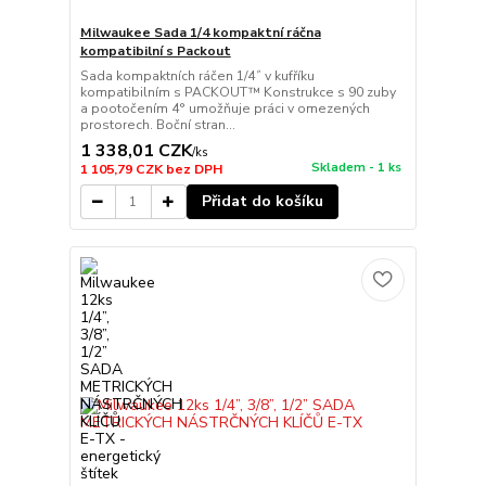
Milwaukee Sada 1/4 kompaktní ráčna
kompatibilní s Packout
Sada kompaktních ráčen 1/4˝ v kufříku
kompatibilním s PACKOUT™ Konstrukce s 90 zuby
a pootočením 4° umožňuje práci v omezených
prostorech. Boční stran...
1 338,01 CZK
/
ks
Skladem - 1 ks
1 105,79 CZK
bez DPH
Přidat do košíku