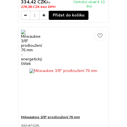
334,42 CZK
Centrální sklad 4-10
/
ks
dnů
276,38 CZK
bez DPH
Přidat do košíku
Milwaukee 3/8" prodloužení 76 mm
332,47 CZK