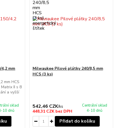
0/4,2 mm
Milwaukee Pilové plátky 240/8,5 mm
HCS (3 ks)
4,2 mm HCS
Matrix II s 8
zání a vyšší
trální sklad
Centrální sklad
542,46 CZK
/
ks
4-10 dnů
4-10 dnů
448,31 CZK
bez DPH
šíku
Přidat do košíku