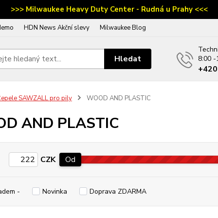
>>> Milwaukee Heavy Duty Center - Rudná u Prahy <<<
demo
HDN News Akční slevy
Milwaukee Blog
Techn
Hledat
8:00 -
‭+42
epele SAWZALL pro pily
WOOD AND PLASTIC
D AND PLASTIC
CZK
Od
adem -
Novinka
Doprava ZDARMA