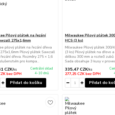
ee Pilový plátek na řezání
Milwaukee Pilový plátek 30
awzall 275x1,6mm
HCS (3 ks)
e pilový plátek na řezání dřeva
Milwaukee Pilový plátek 300/
 275x1,6mm Pilový plátek Sawzall
(3 ks) Pilový plátek na dřevo a
 řezání dřeva. Rozměry 275 × 1,6
délkou 300 mm a roztečí zubů
slušenstvím pro kompa...
Sada obsahuje 3 kusy v provede
Centrální sklad
Cen
41 CZK
335,47 CZK
/
ks
/
ks
4-10 dnů
 CZK
bez DPH
277,25 CZK
bez DPH
Přidat do košíku
Přidat do ko