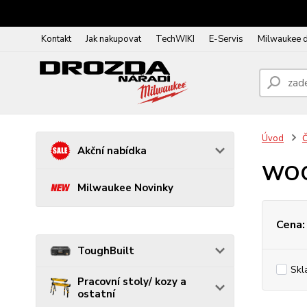
Kontakt
Jak nakupovat
TechWIKI
E-Servis
Milwaukee 
Úvod
Č
Akční nabídka
WOO
Milwaukee Novinky
Cena:
ToughBuilt
Skl
Pracovní stoly/ kozy a
ostatní