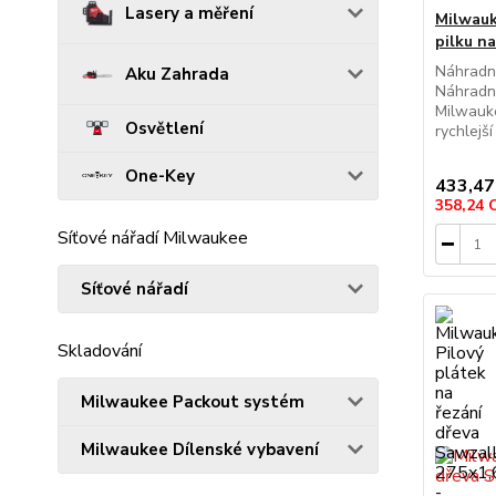
Lasery a měření
Milwauk
pilku n
Náhradní
Aku Zahrada
Náhradní
Milwauke
Osvětlení
rychlejší
One-Key
433,47
358,24
Síťové nářadí Milwaukee
Síťové nářadí
Skladování
Milwaukee Packout systém
Milwaukee Dílenské vybavení