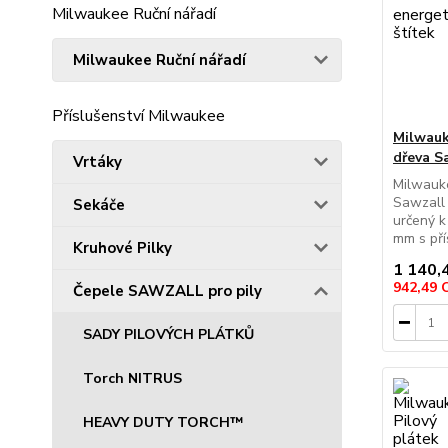
Milwaukee Ruční nářadí
Milwaukee Ruční nářadí
Příslušenství Milwaukee
Milwauk
dřeva S
Vrtáky
Milwauke
Sawzall
Sekáče
určený k
mm s pří
Kruhové Pilky
1 140,
942,49
Čepele SAWZALL pro pily
SADY PILOVÝCH PLÁTKŮ
Torch NITRUS
HEAVY DUTY TORCH™