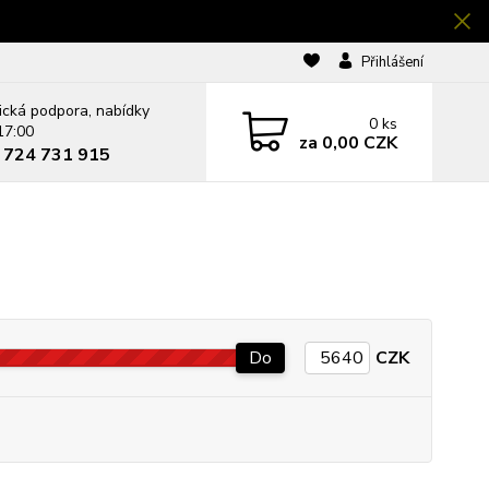
Přihlášení
ická podpora, nabídky
0
ks
17:00
za
0,00 CZK
0 724 731 915
Do
CZK