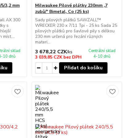
/5/3,2 mm
Milwaukee Pilové plátky 230mm ,7
zubů/" Bimetal, Co (25 ks)
all AX 300
Sady pilových plátků SAWZALL™
tky s
WRECKER 230 x 7/11 Tpi - 25 ks Sada 25
hlejší
pilových plátků pro šavlové pily s délkou
 míst....
230 mm určená pro řezání různých
materi...
trální sklad
Centrální sklad
3 678,22 CZK
/
ks
4-10 dnů
4-10 dnů
3 039,85 CZK
bez DPH
šíku
Přidat do košíku