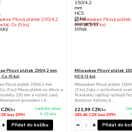
ee Pilový plátek 230/4,2 mm
Milwaukee Pilový plátek 15
 Co (5 ks)
HCS (3 ks)
e Pilový plátek 230/4,2 mm
Milwaukee Pilový plátek 150/
 Co (5 ks) Pilový plátek na dřevo a
(3 ks) Zuby z rychlořezné oceli 
 rozměry 230 mm a roztečí zubů
% kobaltu zajišťují rychlejší ře
Bimetalové provedení s k...
životnost. Kónicky b...
Centrální sklad
Cen
 CZK
221,99 CZK
/
ks
/
ks
4-10 dnů
 CZK
bez DPH
183,46 CZK
bez DPH
Přidat do košíku
Přidat do ko