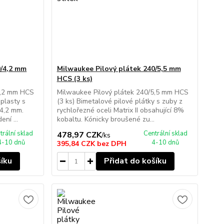
0/4,2 mm
Milwaukee Pilový plátek 240/5,5 mm
HCS (3 ks)
4,2 mm HCS
Milwaukee Pilový plátek 240/5,5 mm HCS
 plasty s
(3 ks) Bimetalové pilové plátky s zuby z
 4,2 mm.
rychlořezné oceli Matrix II obsahující 8%
ní ...
kobaltu. Kónicky broušené zu...
trální sklad
Centrální sklad
478,97 CZK
/
ks
4-10 dnů
4-10 dnů
395,84 CZK
bez DPH
šíku
Přidat do košíku