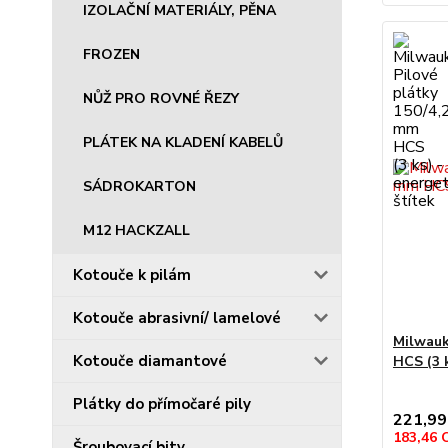
IZOLAČNÍ MATERIÁLY, PĚNA
FROZEN
NŮŽ PRO ROVNÉ ŘEZY
PLÁTEK NA KLADENÍ KABELŮ
SÁDROKARTON
M12 HACKZALL
Kotouče k pilám
Kotouče abrasivní/ lamelové
Milwauk
Kotouče diamantové
HCS (3 
Plátky do přímočaré pily
221,99
183,46
Šroubovací bity