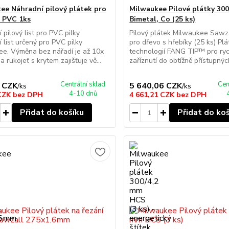
ee Náhradní pilový plátek pro
Milwaukee Pilové plátky 300
a PVC 1ks
Bimetal, Co (25 ks)
 pilový list pro PVC pilky
Pilový plátek Milwaukee Sawz
 list určený pro PVC pilky
pro dřevo s hřebíky (25 ks) Plá
e. Výměna bez nářadí je až 10x
technologií FANG TIP™ pro ryc
 a rukojeť s krytem zajišťuje vě...
zaříznutí do obtížně přístupných
Centrální sklad
Cen
 CZK
5 640,06 CZK
/
ks
/
ks
4-10 dnů
 CZK
bez DPH
4 661,21 CZK
bez DPH
Přidat do košíku
Přidat do ko