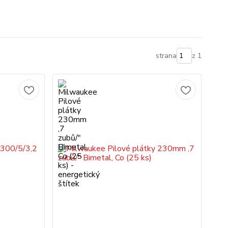
strana
z 1