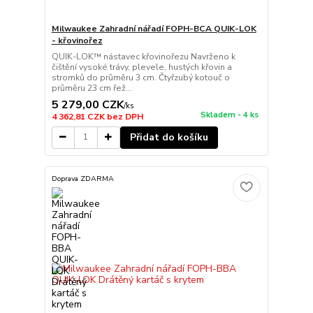
Milwaukee Zahradní nářadí FOPH-BCA QUIK-LOK
- křovinořez
QUIK-LOK™ nástavec křovinořezu Navrženo k
čištění vysoké trávy, plevele, hustých křovin a
stromků do průměru 3 cm. Čtyřzubý kotouč o
průměru 23 cm řež...
5 279,00 CZK
/
ks
Skladem - 4 ks
4 362,81 CZK
bez DPH
Přidat do košíku
Doprava ZDARMA