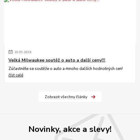
10
.
09
.
2024
Velká Milwaukee soutěž o auto a další ceny!!!
Zúčastněte se soutěže o auto a mnoho dalších hodnotných cen!
číst celé
Zobrazit všechny články
Novinky, akce a slevy!