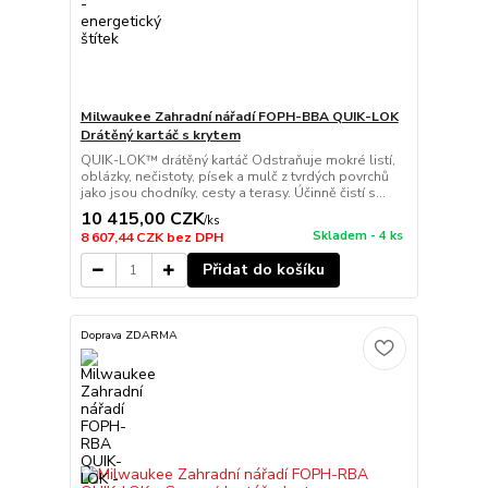
Milwaukee Zahradní nářadí FOPH-BBA QUIK-LOK
Drátěný kartáč s krytem
QUIK-LOK™ drátěný kartáč Odstraňuje mokré listí,
oblázky, nečistoty, písek a mulč z tvrdých povrchů
jako jsou chodníky, cesty a terasy. Účinně čistí s...
10 415,00 CZK
/
ks
Skladem - 4 ks
8 607,44 CZK
bez DPH
Přidat do košíku
Doprava ZDARMA