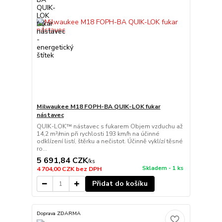
Milwaukee M18 FOPH-BA QUIK-LOK fukar
nástavec
QUIK-LOK™ nástavec s fukarem Objem vzduchu až
14,2 m³/min při rychlosti 193 km/h na účinné
odklízení listí, štěrku a nečistot. Účinně vyklízí těsné
ro...
5 691,84 CZK
/
ks
Skladem - 1 ks
4 704,00 CZK
bez DPH
Přidat do košíku
Doprava ZDARMA