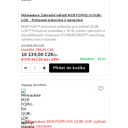
Milwaukee Zahradní nářadí M18 FOPH2-0 QUIK-
LOK - Pohonná jednotka 2 generace
M18 FUEL™ pohonná jednotka pro nářadí QUIK-
LOK™ Pohonná jednotka s 30 % vyšším výkonem a
bezuhlíkovým motorem POWERSTATE™ umožňuje
výměnu mezi různými...
10 938,40 CZK
Ušetříte 799,40 CZK
10 139,00 CZK
/
ks
Skladem - 10 ks
8 379,34 CZK
bez DPH
Přidat do košíku
Doprava ZDARMA