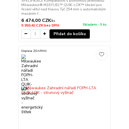
SPECIFIKACE Kompatibilní s pohonnou jednotkou
Milwaukee® M18 FUEL™ QUIK-LOK™ Ideání pro
řezání větví nad hlavou Tyč 254 mm s automatickým
mazáním ř...
6 474,00 CZK
/
ks
Skladem - 5 ks
5 350,41 CZK
bez DPH
Přidat do košíku
Doprava ZDARMA