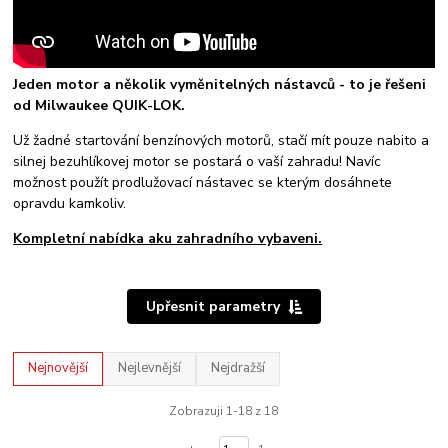
Jeden motor a několik vyměnitelných nástavců - to je řešeni
od Milwaukee QUIK-LOK.
Už žadné startování benzínových motorů, stačí mít pouze nabito a
silnej bezuhlíkovej motor se postará o vaší zahradu! Navíc
možnost použít prodlužovací nástavec se kterým dosáhnete
opravdu kamkoliv.
Kompletní nabídka aku zahradního vybaveni.
Upřesnit parametry
Nejnovější
Nejlevnější
Nejdražší
Zobrazuji 1-18 z 18