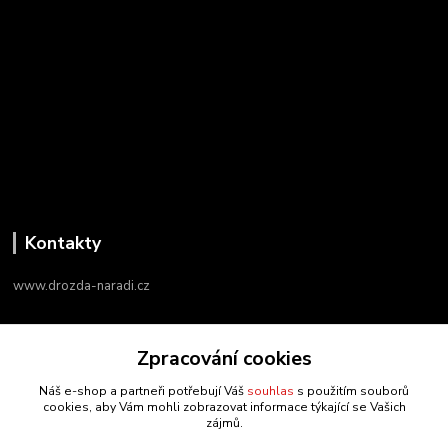
Kontakty
www.drozda-naradi.cz
‭+420 724 731 915
Zpracování cookies
8:00 - 17:00
Náš e-shop a partneři potřebují Váš
souhlas
s použitím souborů
info@drozda-naradi.cz
cookies, aby Vám mohli zobrazovat informace týkající se Vašich
zájmů.