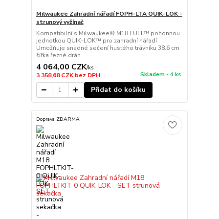
Milwaukee Zahradní nářadí FOPH-LTA QUIK-LOK -
strunový vyžínač
Kompatibilní s Milwaukee® M18 FUEL™ pohonnou
jednotkou QUIK-LOK™ pro zahradní nářadí
Umožňuje snadné sečení hustého trávníku 38.6 cm
šířka řezné dráh...
4 064,00 CZK
/
ks
Skladem - 4 ks
3 358,68 CZK
bez DPH
Přidat do košíku
Doprava ZDARMA