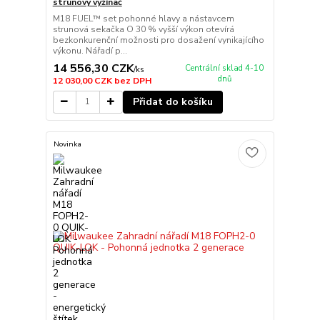
strunový vyžínač
M18 FUEL™ set pohonné hlavy a nástavcem
strunová sekačka O 30 % vyšší výkon otevírá
bezkonkurenční možnosti pro dosažení vynikajícího
výkonu. Nářadí p...
14 556,30 CZK
Centrální sklad 4-10
/
ks
dnů
12 030,00 CZK
bez DPH
Přidat do košíku
Novinka