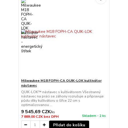
Milwaukee M18 FOPH-CA QUIK-LOK kultivátor
nástavec
QUIK-LOK™ nástavec s kultivátorem Všestranný
nástavec na práci se záhony rozrušuje a připravuje
půdu díky kultivátoru o šířce 22 cm s
optimalizovanou ...
9 545,69 CZK
/
ks
Skladem - 2 ks
7 889,00 CZK
bez DPH
Přidat do košíku