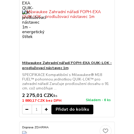
Milwaukee Zahradní nářadí FOPH-EXA QUIK-LOK -
prodlužovací nástavec 1m
SPECIFIKACE Kompatibilní s Milwaukee® M18
FUEL™ pohonnou jednotkou QUIK-LOK™ pro
zahradní nářadí Zaručuje prodloužení dosahu o 91
cm, což umožňuje ...
2 275,01 CZK
/
ks
Skladem - 6 ks
1 880,17 CZK
bez DPH
Přidat do košíku
Doprava ZDARMA