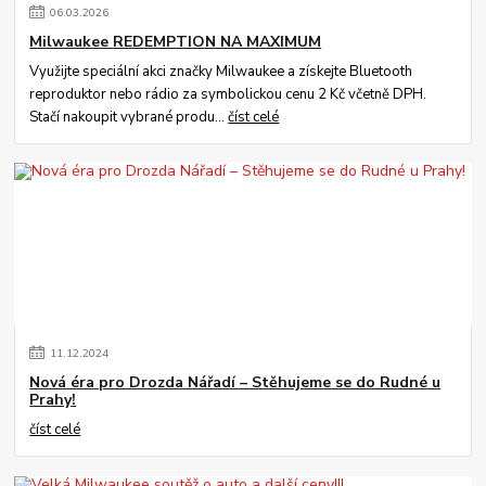
06
.
03
.
2026
Milwaukee REDEMPTION NA MAXIMUM
Využijte speciální akci značky Milwaukee a získejte Bluetooth
reproduktor nebo rádio za symbolickou cenu 2 Kč včetně DPH.
Stačí nakoupit vybrané produ...
číst celé
11
.
12
.
2024
Nová éra pro Drozda Nářadí – Stěhujeme se do Rudné u
Prahy!
číst celé