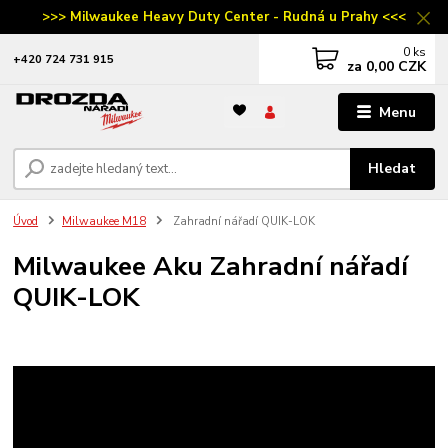
>>> Milwaukee Heavy Duty Center - Rudná u Prahy <<<
0
ks
‭+420 724 731 915
za
0,00 CZK
Menu
Hledat
Úvod
Milwaukee M18
Zahradní nářadí QUIK-LOK
Milwaukee Aku Zahradní nářadí
QUIK-LOK