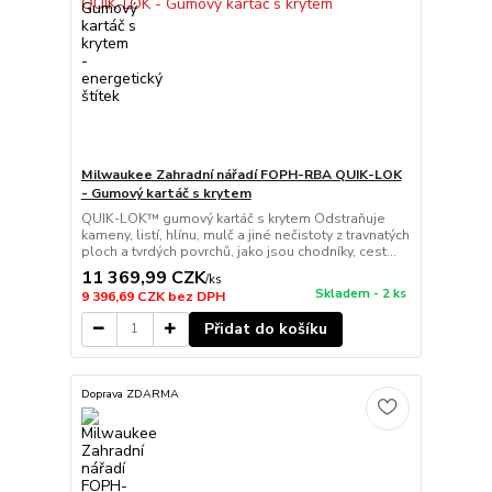
Milwaukee Zahradní nářadí FOPH-RBA QUIK-LOK
- Gumový kartáč s krytem
QUIK-LOK™ gumový kartáč s krytem Odstraňuje
kameny, listí, hlínu, mulč a jiné nečistoty z travnatých
ploch a tvrdých povrchů, jako jsou chodníky, cest...
11 369,99 CZK
/
ks
Skladem - 2 ks
9 396,69 CZK
bez DPH
Přidat do košíku
Doprava ZDARMA