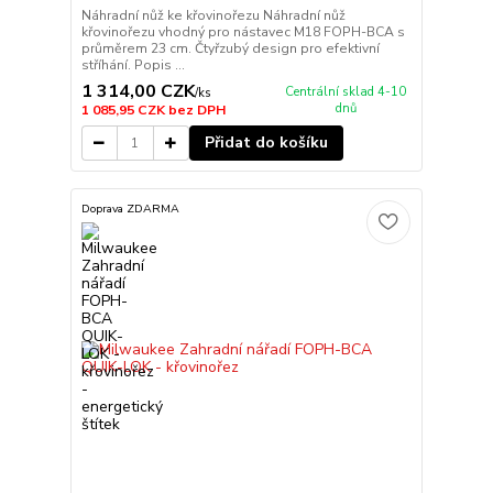
Náhradní nůž ke křovinořezu Náhradní nůž
křovinořezu vhodný pro nástavec M18 FOPH-BCA s
průměrem 23 cm. Čtyřzubý design pro efektivní
stříhání. Popis ...
1 314,00 CZK
Centrální sklad 4-10
/
ks
dnů
1 085,95 CZK
bez DPH
Přidat do košíku
Doprava ZDARMA