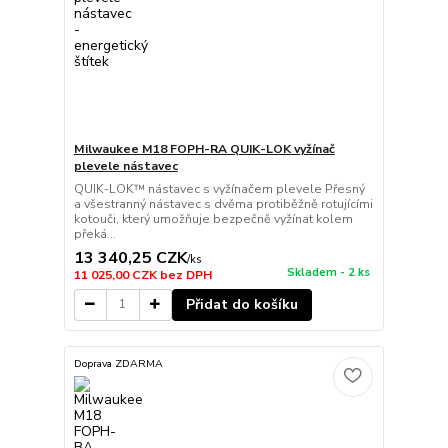
Milwaukee M18 FOPH-RA QUIK-LOK vyžínač
plevele nástavec
QUIK-LOK™ nástavec s vyžínačem plevele Přesný
a všestranný nástavec s dvěma protiběžně rotujícími
kotouči, který umožňuje bezpečně vyžínat kolem
překá...
13 340,25 CZK
/
ks
Skladem - 2 ks
11 025,00 CZK
bez DPH
Přidat do košíku
Doprava ZDARMA