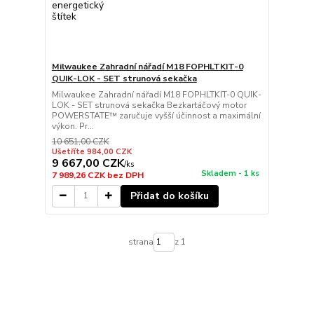
Milwaukee Zahradní nářadí M18 FOPHLTKIT-0
QUIK-LOK - SET strunová sekačka
Milwaukee Zahradní nářadí M18 FOPHLTKIT-0 QUIK-
LOK - SET strunová sekačka Bezkartáčový motor
POWERSTATE™ zaručuje vyšší účinnost a maximální
výkon. Pr...
10 651,00 CZK
Ušetříte 984,00 CZK
9 667,00 CZK
/
ks
Skladem - 1 ks
7 989,26 CZK
bez DPH
Přidat do košíku
strana
z 1