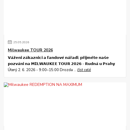
25
.
05
.
2026
Milwaukee TOUR 2026
𝗩𝗮́𝘇̌𝗲𝗻𝗶́ 𝘇𝗮́𝗸𝗮𝘇𝗻𝗶́𝗰𝗶 𝗮 𝗳𝗮𝗻𝗱𝗼𝘃𝗲́ 𝗻𝗮́𝗿̌𝗮𝗱𝗶́, 𝗽𝗿̌𝗶𝗷𝗺𝗲̌𝘁𝗲 𝗻𝗮𝘀̌𝗲
𝗽𝗼𝘇𝘃𝗮́𝗻𝗶́ 𝗻𝗮 𝗠𝗜𝗟𝗪𝗔𝗨𝗞𝗘𝗘 𝗧𝗢𝗨𝗥 𝟮𝟬𝟮𝟲 - 𝗥𝘂𝗱𝗻𝗮́ 𝘂 𝗣𝗿𝗮𝗵𝘆
Úterý 2. 6. 2026 - 9:00–15:00 Drozda ...
číst celé