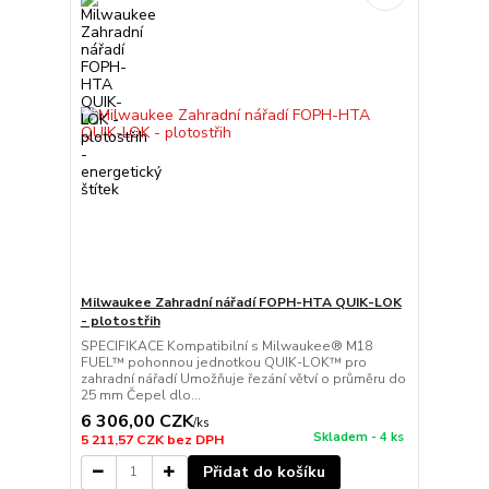
Milwaukee Zahradní nářadí FOPH-HTA QUIK-LOK
- plotostřih
SPECIFIKACE Kompatibilní s Milwaukee® M18
FUEL™ pohonnou jednotkou QUIK-LOK™ pro
zahradní nářadí Umožňuje řezání větví o průměru do
25 mm Čepel dlo...
6 306,00 CZK
/
ks
Skladem - 4 ks
5 211,57 CZK
bez DPH
Přidat do košíku