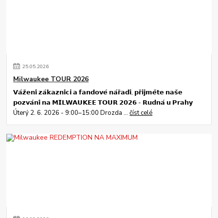
25
.
05
.
2026
Milwaukee TOUR 2026
𝗩𝗮́𝘇̌𝗲𝗻𝗶́ 𝘇𝗮́𝗸𝗮𝘇𝗻𝗶́𝗰𝗶 𝗮 𝗳𝗮𝗻𝗱𝗼𝘃𝗲́ 𝗻𝗮́𝗿̌𝗮𝗱𝗶́, 𝗽𝗿̌𝗶𝗷𝗺𝗲̌𝘁𝗲 𝗻𝗮𝘀̌𝗲
𝗽𝗼𝘇𝘃𝗮́𝗻𝗶́ 𝗻𝗮 𝗠𝗜𝗟𝗪𝗔𝗨𝗞𝗘𝗘 𝗧𝗢𝗨𝗥 𝟮𝟬𝟮𝟲 - 𝗥𝘂𝗱𝗻𝗮́ 𝘂 𝗣𝗿𝗮𝗵𝘆
Úterý 2. 6. 2026 - 9:00–15:00 Drozda ...
číst celé