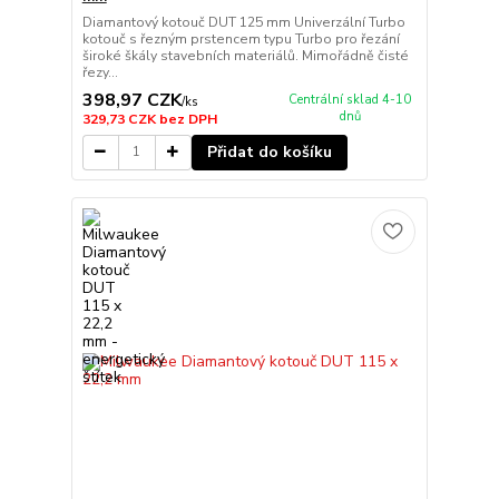
Diamantový kotouč DUT 125 mm Univerzální Turbo
kotouč s řezným prstencem typu Turbo pro řezání
široké škály stavebních materiálů. Mimořádně čisté
řezy...
398,97 CZK
Centrální sklad 4-10
/
ks
dnů
329,73 CZK
bez DPH
Přidat do košíku