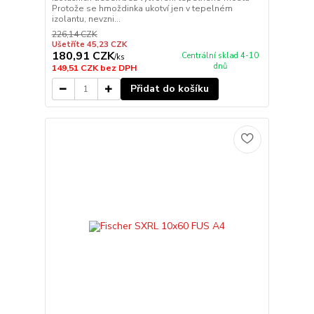
Protože se hmoždinka ukotví jen v tepelném
izolantu, nevzni...
226,14 CZK
Ušetříte 45,23 CZK
180,91 CZK
Centrální sklad 4-10
/
ks
dnů
149,51 CZK
bez DPH
Přidat do košíku