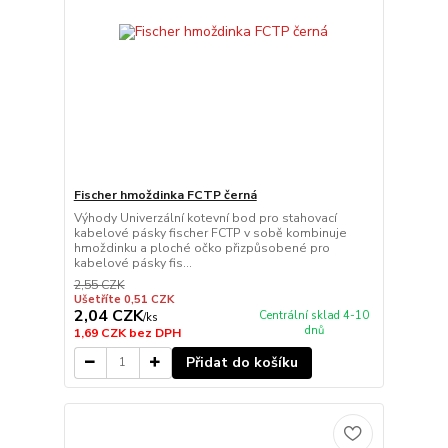
Fischer hmoždinka FCTP černá
Výhody Univerzální kotevní bod pro stahovací
kabelové pásky fischer FCTP v sobě kombinuje
hmoždinku a ploché očko přizpůsobené pro
kabelové pásky fis...
2,55 CZK
Ušetříte 0,51 CZK
2,04 CZK
Centrální sklad 4-10
/
ks
dnů
1,69 CZK
bez DPH
Přidat do košíku