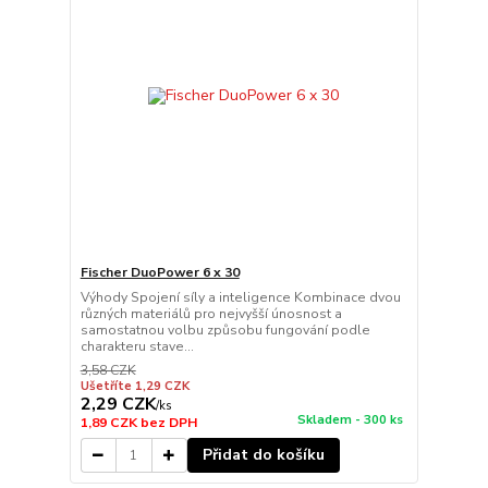
Fischer DuoPower 6 x 30
Výhody Spojení síly a inteligence Kombinace dvou
různých materiálů pro nejvyšší únosnost a
samostatnou volbu způsobu fungování podle
charakteru stave...
3,58 CZK
Ušetříte 1,29 CZK
2,29 CZK
/
ks
Skladem - 300 ks
1,89 CZK
bez DPH
Přidat do košíku