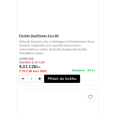
Fischer DuoPower 12 x 60
Výhody Spojení síly a inteligence Kombinace dvou
různých materiálů pro nejvyšší únosnost a
samostatnou volbu způsobu fungování podle
charakteru stave...
14,55 CZK
Ušetříte 5,24 CZK
9,31 CZK
/
ks
Skladem - 50 ks
7,70 CZK
bez DPH
Přidat do košíku