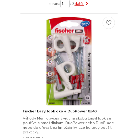
strana
z 3
další
Fischer EasyHook oko + DuoPower 8x40
Výhody Mění obyčejný vrut na skobu EasyHook se
používá s hmoždinkami DuoPower nebo DuoBlade
nebo do dřeva bez hmoždinky. Lze ho tedy použít
prakticky...