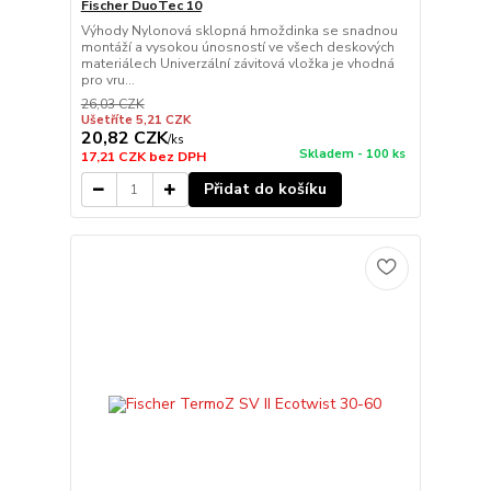
Fischer DuoTec 10
Výhody Nylonová sklopná hmoždinka se snadnou
montáží a vysokou únosností ve všech deskových
materiálech Univerzální závitová vložka je vhodná
pro vru...
26,03 CZK
Ušetříte 5,21 CZK
20,82 CZK
/
ks
Skladem - 100 ks
17,21 CZK
bez DPH
Přidat do košíku