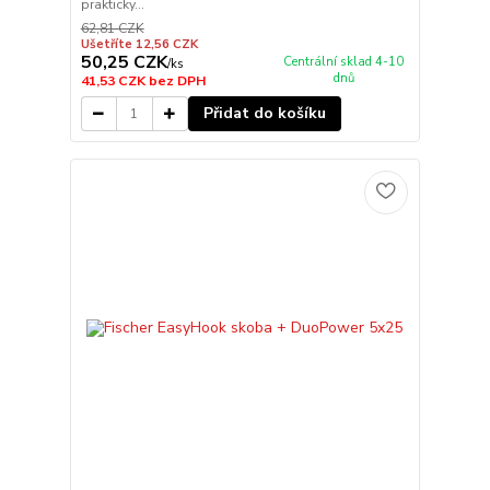
prakticky...
62,81 CZK
Ušetříte 12,56 CZK
50,25 CZK
Centrální sklad 4-10
/
ks
dnů
41,53 CZK
bez DPH
Přidat do košíku