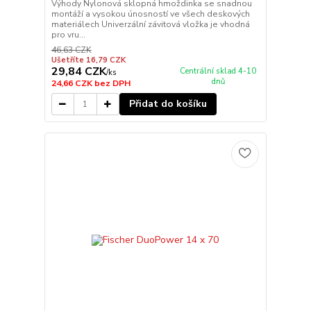
Výhody Nylonová sklopná hmoždinka se snadnou
montáží a vysokou únosností ve všech deskových
materiálech Univerzální závitová vložka je vhodná
pro vru...
46,63 CZK
Ušetříte 16,79 CZK
29,84 CZK
Centrální sklad 4-10
/
ks
dnů
24,66 CZK
bez DPH
Přidat do košíku