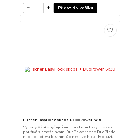
Přidat do košíku
Fischer EasyHook skoba + DuoPower 6x30
Výhody Mění obyčejný vrut na skobu EasyHook se
používá s hmoždinkami DuoPower nebo DuoBlade
nebo do dřeva bez hmoždinky. Lze ho tedy použít