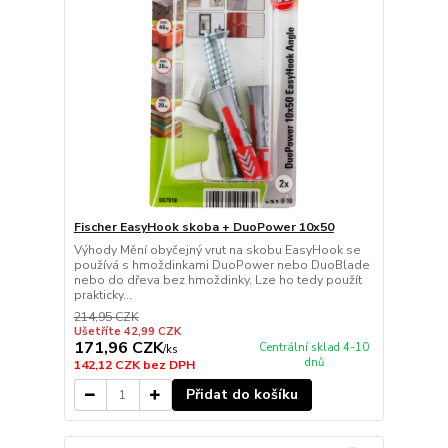
Fischer EasyHook skoba + DuoPower 10x50
Výhody Mění obyčejný vrut na skobu EasyHook se
používá s hmoždinkami DuoPower nebo DuoBlade
nebo do dřeva bez hmoždinky. Lze ho tedy použít
prakticky...
214,95 CZK
Ušetříte 42,99 CZK
171,96 CZK
Centrální sklad 4-10
/
ks
dnů
142,12 CZK
bez DPH
Přidat do košíku