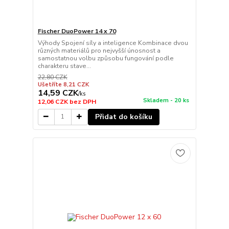
Fischer DuoPower 14 x 70
Výhody Spojení síly a inteligence Kombinace dvou
různých materiálů pro nejvyšší únosnost a
samostatnou volbu způsobu fungování podle
charakteru stave...
22,80 CZK
Ušetříte 8,21 CZK
14,59 CZK
/
ks
Skladem - 20 ks
12,06 CZK
bez DPH
Přidat do košíku