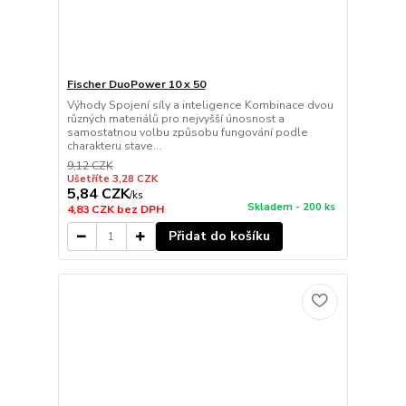
Fischer DuoPower 10 x 50
Výhody Spojení síly a inteligence Kombinace dvou
různých materiálů pro nejvyšší únosnost a
samostatnou volbu způsobu fungování podle
charakteru stave...
9,12 CZK
Ušetříte 3,28 CZK
5,84 CZK
/
ks
Skladem - 200 ks
4,83 CZK
bez DPH
Přidat do košíku