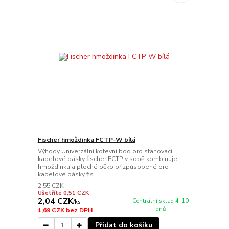
Fischer hmoždinka FCTP-W bílá
Výhody Univerzální kotevní bod pro stahovací
kabelové pásky fischer FCTP v sobě kombinuje
hmoždinku a ploché očko přizpůsobené pro
kabelové pásky fis...
2,55 CZK
Ušetříte 0,51 CZK
2,04 CZK
Centrální sklad 4-10
/
ks
dnů
1,69 CZK
bez DPH
Přidat do košíku