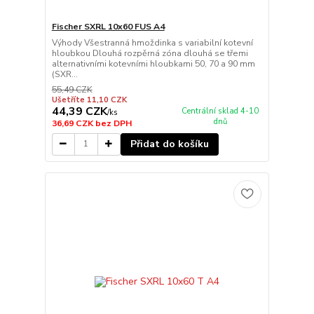
Fischer SXRL 10x60 FUS A4
Výhody Všestranná hmoždinka s variabilní kotevní
hloubkou Dlouhá rozpěrná zóna dlouhá se třemi
alternativními kotevními hloubkami 50, 70 a 90 mm
(SXR...
55,49 CZK
Ušetříte 11,10 CZK
44,39 CZK
Centrální sklad 4-10
/
ks
dnů
36,69 CZK
bez DPH
Přidat do košíku