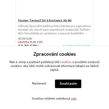
Fischer TermoZ SV II Ecotwist 30-60
Výhody Speciální talířová hmoždinka pro zápustnou
montáž do všech typů stavebních materiálů Talířek i
tělo hmoždinky je vyrobeno z vysoce kvalitního ...
47,23 CZK
Ušetříte 9,45 CZK
37,78 CZK
Centrální sklad 4-10
/
ks
dnů
31,23 CZK
bez DPH
Zpracování cookies
Přidat do košíku
Náš e-shop a partneři potřebují Váš
souhlas
s použitím souborů
cookies, aby Vám mohli zobrazovat informace týkající se Vašich
zájmů.
Souhlasím
Nastavení
Souhlas můžete odmítnout
zde
.