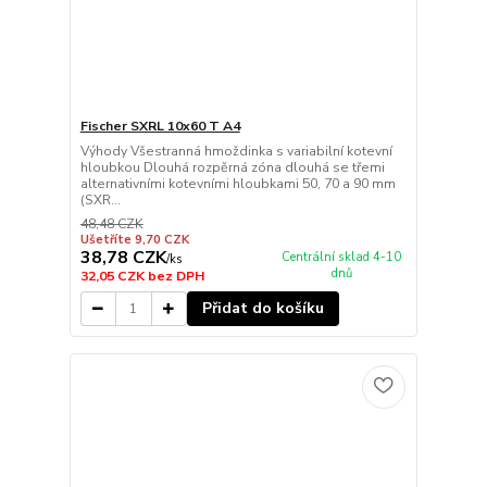
Fischer SXRL 10x60 T A4
Výhody Všestranná hmoždinka s variabilní kotevní
hloubkou Dlouhá rozpěrná zóna dlouhá se třemi
alternativními kotevními hloubkami 50, 70 a 90 mm
(SXR...
48,48 CZK
Ušetříte 9,70 CZK
38,78 CZK
Centrální sklad 4-10
/
ks
dnů
32,05 CZK
bez DPH
Přidat do košíku