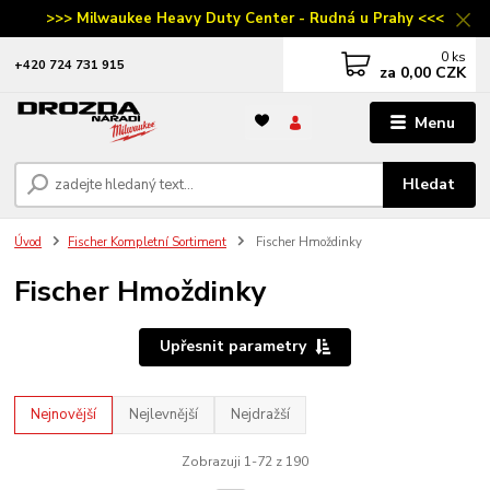
>>> Milwaukee Heavy Duty Center - Rudná u Prahy <<<
0
ks
‭+420 724 731 915
za
0,00 CZK
Menu
Hledat
Úvod
Fischer Kompletní Sortiment
Fischer Hmoždinky
Fischer Hmoždinky
Upřesnit parametry
Nejnovější
Nejlevnější
Nejdražší
Zobrazuji 1-72 z 190