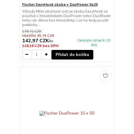
Fischer EasyHook skoba + DuoPower 5x25
Výhody Mění obyčejný vrut na skobu EasyHook se
používá s hmoždinkami DuoPower nebo DuoBlade
nebo do dřeva bez hmoždinky. Lze ho tedy použít
prakticky...
178,71 CZK
Ušetříte 35,74 CZK
142,97 CZK
Centrální sklad 4-10
/
ks
dnů
118,16 CZK
bez DPH
Přidat do košíku