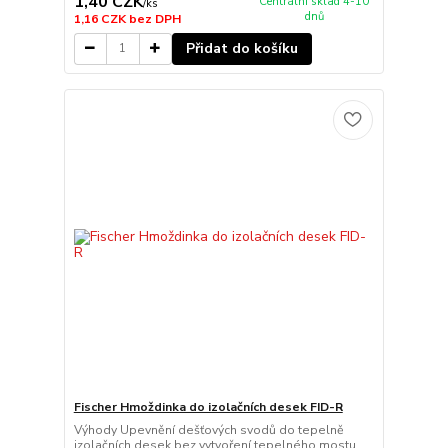
1,40 CZK
Centrální sklad 4-10
/
ks
dnů
1,16 CZK
bez DPH
Přidat do košíku
Fischer Hmoždinka do izolačních desek FID-R
Výhody Upevnění dešťových svodů do tepelně
izolačních desek bez vytvoření tepelného mostu