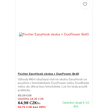
Fischer EasyHook skoba + DuoPower 8x40
Výhody Mění obyčejný vrut na skobu EasyHook se
používá s hmoždinkami DuoPower nebo DuoBlade
nebo do dřeva bez hmoždinky. Lze ho tedy použít
prakticky...
81,23 CZK
Ušetříte 16,25 CZK
64,98 CZK
Centrální sklad 4-10
/
ks
dnů
53,71 CZK
bez DPH