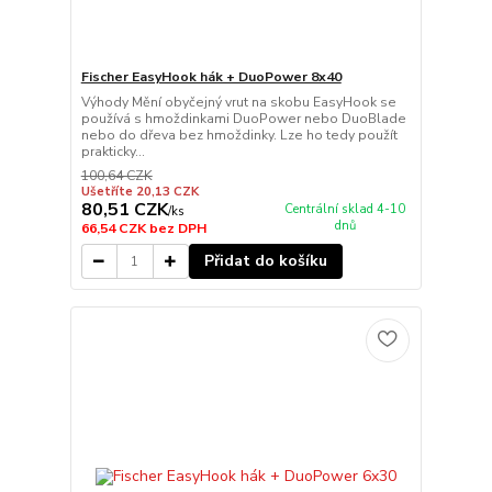
Fischer EasyHook hák + DuoPower 8x40
Výhody Mění obyčejný vrut na skobu EasyHook se
používá s hmoždinkami DuoPower nebo DuoBlade
nebo do dřeva bez hmoždinky. Lze ho tedy použít
prakticky...
100,64 CZK
Ušetříte 20,13 CZK
80,51 CZK
Centrální sklad 4-10
/
ks
dnů
66,54 CZK
bez DPH
Přidat do košíku