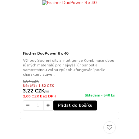
Fischer DuoPower 8 x 40
Výhody Spojení síly a inteligence Kombinace dvou
různých materiálů pro nejvyšší únosnost a
samostatnou volbu způsobu fungování podle
charakteru stave...
5,04 CZK
Ušetříte 1,82 CZK
3,22 CZK
/
ks
Skladem - 540 ks
2,66 CZK
bez DPH
Přidat do košíku