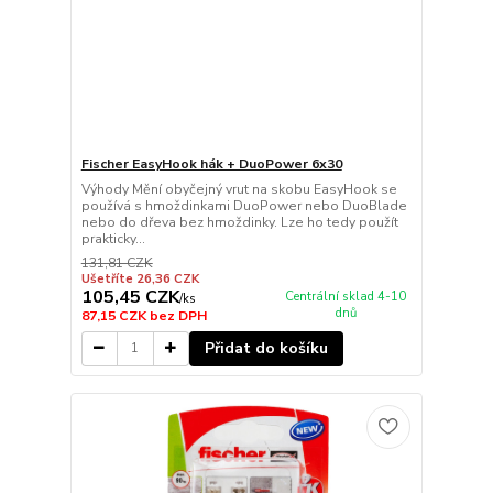
Fischer EasyHook hák + DuoPower 6x30
Výhody Mění obyčejný vrut na skobu EasyHook se
používá s hmoždinkami DuoPower nebo DuoBlade
nebo do dřeva bez hmoždinky. Lze ho tedy použít
prakticky...
131,81 CZK
Ušetříte 26,36 CZK
105,45 CZK
Centrální sklad 4-10
/
ks
dnů
87,15 CZK
bez DPH
Přidat do košíku