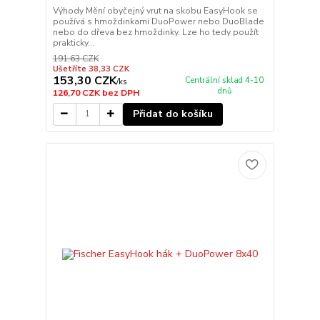
Výhody Mění obyčejný vrut na skobu EasyHook se
používá s hmoždinkami DuoPower nebo DuoBlade
nebo do dřeva bez hmoždinky. Lze ho tedy použít
prakticky...
191,63 CZK
Ušetříte 38,33 CZK
153,30 CZK
Centrální sklad 4-10
/
ks
dnů
126,70 CZK
bez DPH
Přidat do košíku