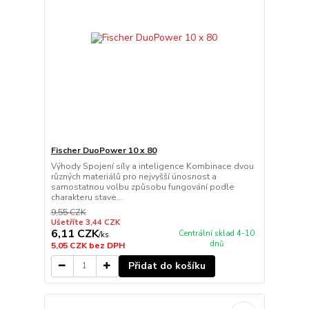
Fischer DuoPower 10 x 80
Výhody Spojení síly a inteligence Kombinace dvou
různých materiálů pro nejvyšší únosnost a
samostatnou volbu způsobu fungování podle
charakteru stave...
9,55 CZK
Ušetříte 3,44 CZK
6,11 CZK
Centrální sklad 4-10
/
ks
dnů
5,05 CZK
bez DPH
Přidat do košíku