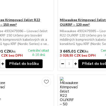
ee Krimpovací čelist R22
Milwaukee Krimpovací čelis
 – 150 mm²
OU/KRF – 120 mm²
e 4932479386 – Lisovací čelist
Milwaukee 4932479385 – Lisova
RF 150 Určeno pro lisování
R22 OU/KRF 120 Určeno pro li
h kompresních kabelových ok a
měděných kompresních kabelo
ů typu KRF (Nordic Series) o ve...
konektorů typu KRF (Nordic Seri
Centrální sklad
Cen
01 CZK
3 665,01 CZK
/
ks
/
ks
4-10 dnů
3 CZK
bez DPH
3 028,93 CZK
bez DPH
Přidat do košíku
Přidat do ko