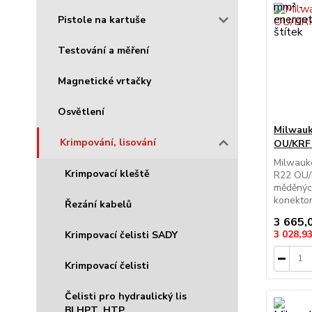
Pistole na kartuše
Testování a měření
Magnetické vrtačky
Osvětlení
Milwauk
Krimpování, lisování
OU/KRF
Milwauke
Krimpovací kleště
R22 OU/K
měděnýc
konektor
Řezání kabelů
3 665,
3 028,9
Krimpovací čelisti SADY
Krimpovací čelisti
Čelisti pro hydraulický lis
BLHPT, HTP