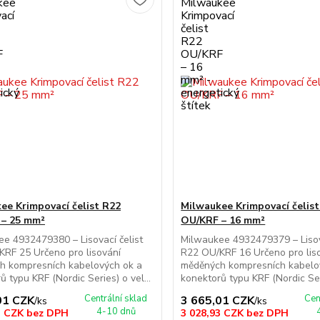
ee Krimpovací čelist R22
Milwaukee Krimpovací čelis
 – 25 mm²
OU/KRF – 16 mm²
e 4932479380 – Lisovací čelist
Milwaukee 4932479379 – Lisova
RF 25 Určeno pro lisování
R22 OU/KRF 16 Určeno pro lis
h kompresních kabelových ok a
měděných kompresních kabelo
ů typu KRF (Nordic Series) o vel...
konektorů typu KRF (Nordic Seri
Centrální sklad
Cen
01 CZK
3 665,01 CZK
/
ks
/
ks
4-10 dnů
3 CZK
bez DPH
3 028,93 CZK
bez DPH