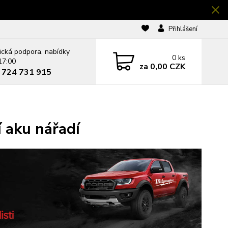
Přihlášení
ická podpora, nabídky
0
ks
17:00
za
0,00 CZK
0 724 731 915
 aku nářadí