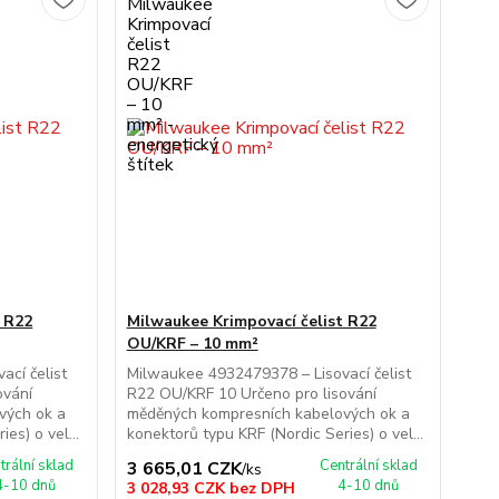
t R22
Milwaukee Krimpovací čelist R22
OU/KRF – 10 mm²
cí čelist
Milwaukee 4932479378 – Lisovací čelist
ování
R22 OU/KRF 10 Určeno pro lisování
vých ok a
měděných kompresních kabelových ok a
es) o vel...
konektorů typu KRF (Nordic Series) o vel...
trální sklad
Centrální sklad
3 665,01 CZK
/
ks
4-10 dnů
4-10 dnů
3 028,93 CZK
bez DPH