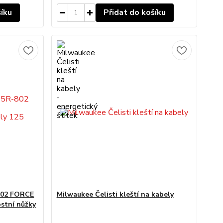
šíku
Přidat do košíku
802 FORCE
Milwaukee Čelisti kleští na kabely
stní nůžky