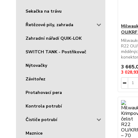
Sekačka na trávu
Řetězové pily, zahrada
Milwauk
OU/KRF
Zahradní nářadí QUIK-LOK
Milwauke
R22 OU/K
měděnýc
SWITCH TANK - Postřikovač
konektor
Nýtovačky
3 665,
3 028,9
Závitořez
Protahovací pera
Kontrola potrubí
Čističe potrubí
Maznice