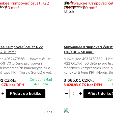
ee Krimpovací čelist R22
Milwaukee Krimpovací čelis
 – 70 mm²
OU/KRF – 50 mm²
e 4932479383 – Lisovací čelist
Milwaukee 4932479382 – Lisova
RF 70 Určeno pro lisování
R22 OU/KRF 50 Určeno pro lis
h kompresních kabelových ok a
měděných kompresních kabelo
ů typu KRF (Nordic Series) o vel...
konektorů typu KRF (Nordic Seri
Centrální sklad
Cen
01 CZK
3 665,01 CZK
/
ks
/
ks
4-10 dnů
3 CZK
bez DPH
3 028,93 CZK
bez DPH
Přidat do košíku
Přidat do ko