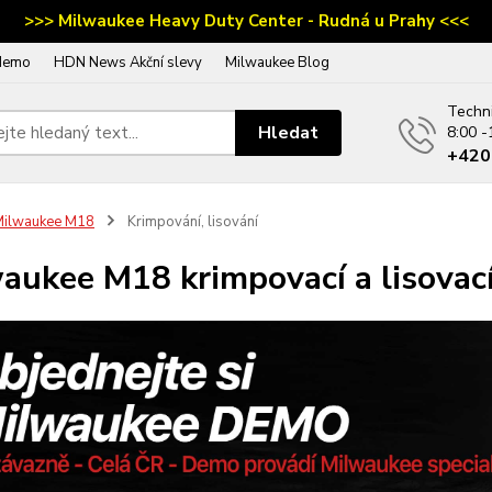
>>> Milwaukee Heavy Duty Center - Rudná u Prahy <<<
demo
HDN News Akční slevy
Milwaukee Blog
Techn
Hledat
8:00 -
‭+42
Milwaukee M18
Krimpování, lisování
aukee M18 krimpovací a lisovací