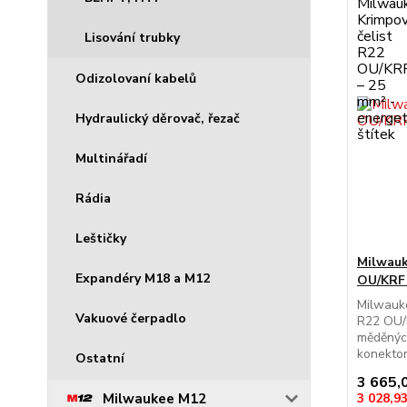
Lisování trubky
Odizolovaní kabelů
Hydraulický děrovač, řezač
Multinářadí
Rádia
Leštičky
Milwauk
Expandéry M18 a M12
OU/KRF
Milwauke
Vakuové čerpadlo
R22 OU/K
měděnýc
konektor
Ostatní
3 665,
3 028,9
Milwaukee M12