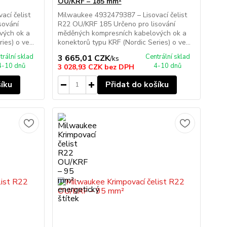
OU/KRF – 185 mm²
cí čelist
Milwaukee 4932479387 – Lisovací čelist
sování
R22 OU/KRF 185 Určeno pro lisování
vých ok a
měděných kompresních kabelových ok a
es) o ve...
konektorů typu KRF (Nordic Series) o ve...
trální sklad
Centrální sklad
3 665,01 CZK
/
ks
4-10 dnů
4-10 dnů
3 028,93 CZK
bez DPH
šíku
Přidat do košíku