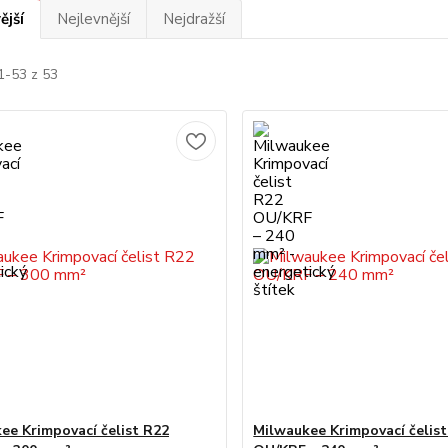
ější
Nejlevnější
Nejdražší
1-53 z 53
ee Krimpovací čelist R22
Milwaukee Krimpovací čelis