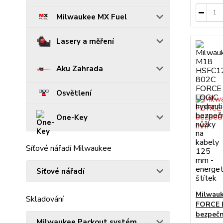
Milwaukee MX Fuel
Lasery a měření
Aku Zahrada
Osvětlení
One-Key
Síťové nářadí Milwaukee
Síťové nářadí
Milwau
Skladování
FORCE L
bezpečn
Milwaukee Packout systém