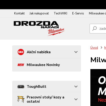
Kontakt
Jak nakupovat
TechWIKI
E-Servis
Milwaukee 
Úvod
Akční nabídka
Milw
Milwaukee Novinky
ToughBuilt
Pracovní stoly/ kozy a
ostatní