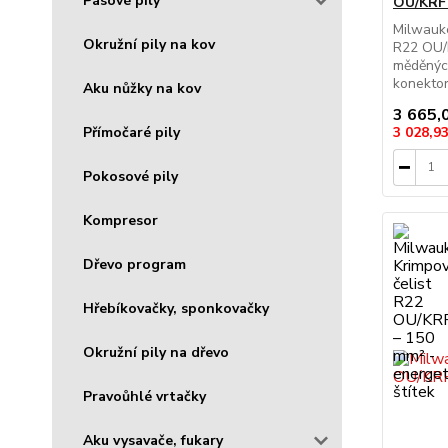
Pásové pily
OU/KRF
Milwauke
Okružní pily na kov
R22 OU/K
měděnýc
konektor
Aku nůžky na kov
3 665,
3 028,9
Přímočaré pily
Pokosové pily
Kompresor
Dřevo program
Hřebíkovačky, sponkovačky
Okružní pily na dřevo
Pravoůhlé vrtačky
Aku vysavače, fukary