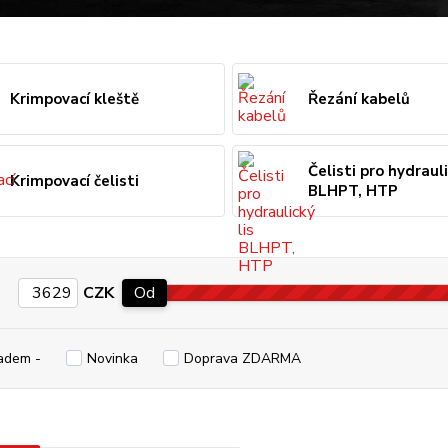
Krimpovací kleště
Řezání kabelů
Čelisti pro hydrauli
Krimpovací čelisti
BLHPT, HTP
CZK
Od
adem -
Novinka
Doprava ZDARMA