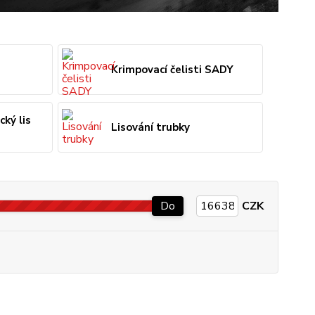
Krimpovací čelisti SADY
cký lis
Lisování trubky
Do
CZK