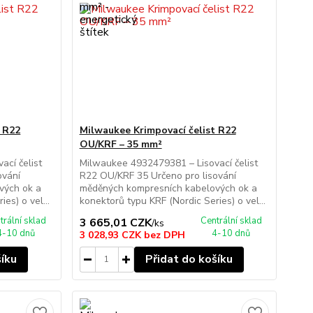
t R22
Milwaukee Krimpovací čelist R22
OU/KRF – 35 mm²
cí čelist
Milwaukee 4932479381 – Lisovací čelist
ování
R22 OU/KRF 35 Určeno pro lisování
vých ok a
měděných kompresních kabelových ok a
es) o vel...
konektorů typu KRF (Nordic Series) o vel...
trální sklad
Centrální sklad
3 665,01 CZK
/
ks
4-10 dnů
4-10 dnů
3 028,93 CZK
bez DPH
šíku
Přidat do košíku