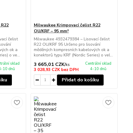
t R22
Milwaukee Krimpovací čelist R22
OU/KRF – 95 mm²
cí čelist
Milwaukee 4932479384 – Lisovací čelist
sování
R22 OU/KRF 95 Určeno pro lisování
vých ok a
měděných kompresních kabelových ok a
es) o ve...
konektorů typu KRF (Nordic Series) o vel...
trální sklad
Centrální sklad
3 665,01 CZK
/
ks
4-10 dnů
4-10 dnů
3 028,93 CZK
bez DPH
šíku
Přidat do košíku