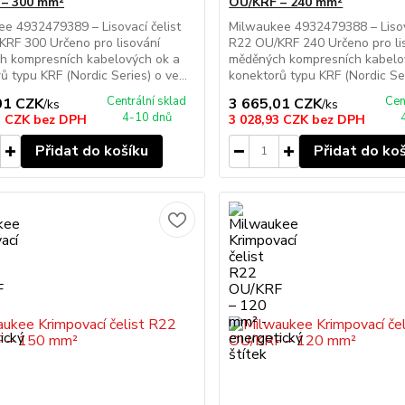
 – 300 mm²
OU/KRF – 240 mm²
e 4932479389 – Lisovací čelist
Milwaukee 4932479388 – Lisova
RF 300 Určeno pro lisování
R22 OU/KRF 240 Určeno pro li
h kompresních kabelových ok a
měděných kompresních kabelo
ů typu KRF (Nordic Series) o ve...
konektorů typu KRF (Nordic Seri
Centrální sklad
Cen
01 CZK
3 665,01 CZK
/
ks
/
ks
4-10 dnů
3 CZK
bez DPH
3 028,93 CZK
bez DPH
Přidat do košíku
Přidat do ko