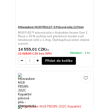
Milwaukee M18 FBS127-0 Pásová pila 127mm
M18 FUEL™ pásová pila s hlubokým řezem Gen 2
Řezá o 30 % rychleji než předchozí model a při
hmotnosti nižší o 1,4 kg. Čtyřstupňový režim otáček
a prom...
14 555,01 CZK
/
ks
Skladem - 1 ks
12 028,93 CZK
bez DPH
Přidat do košíku