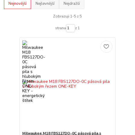
Nejnovější
Nejlevnější
Nejdražší
Zobrazuji 1-5 z 5
strana
z 1
Milwaukee M18 FBS127DO-0C pásová pila s