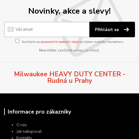
Novinky, akce a slevy!
Přihlásit se
Souhlasím se
zpracováním osobních údajů
za účelem rozesílky newsletteru.
Newsletter zasíláme jednou za měsíc.
Milwaukee HEAVY DUTY CENTER -
Rudná u Prahy
Informace pro zákazníky
O nás
Jak nakupovat
Kontakty