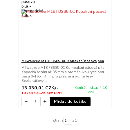
Milwaukee M18 FBS85-0C Kopaktní pásová pila
Milwaukee M18 FBS85-0C Kompaktní pásová pila
Kapacita řezání až 85 mm s proměnlivou rychlostí
pásu 0–165 m/min pro přesné a rychlé řezy.
Bezkartáčový ...
13 030,01 CZK
Centrální sklad 4-10
/
ks
dnů
10 768,60 CZK
bez DPH
Přidat do košíku
strana
z 1