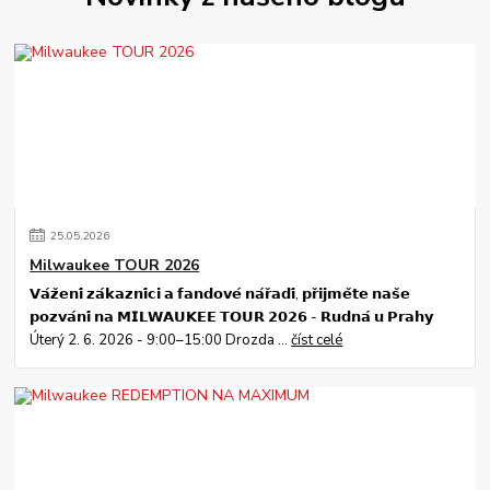
25
.
05
.
2026
Milwaukee TOUR 2026
𝗩𝗮́𝘇̌𝗲𝗻𝗶́ 𝘇𝗮́𝗸𝗮𝘇𝗻𝗶́𝗰𝗶 𝗮 𝗳𝗮𝗻𝗱𝗼𝘃𝗲́ 𝗻𝗮́𝗿̌𝗮𝗱𝗶́, 𝗽𝗿̌𝗶𝗷𝗺𝗲̌𝘁𝗲 𝗻𝗮𝘀̌𝗲
𝗽𝗼𝘇𝘃𝗮́𝗻𝗶́ 𝗻𝗮 𝗠𝗜𝗟𝗪𝗔𝗨𝗞𝗘𝗘 𝗧𝗢𝗨𝗥 𝟮𝟬𝟮𝟲 - 𝗥𝘂𝗱𝗻𝗮́ 𝘂 𝗣𝗿𝗮𝗵𝘆
Úterý 2. 6. 2026 - 9:00–15:00 Drozda ...
číst celé