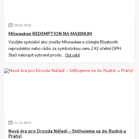
06
.
03
.
2026
Milwaukee REDEMPTION NA MAXIMUM
Využijte speciální akci značky Milwaukee a získejte Bluetooth
reproduktor nebo rádio za symbolickou cenu 2 Kč včetně DPH.
Stačí nakoupit vybrané produ...
číst celé
11
.
12
.
2024
Nová éra pro Drozda Nářadí – Stěhujeme se do Rudné u
Prahy!