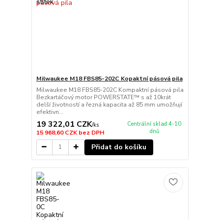
Milwaukee M18 FBS85-202C Kopaktní pásová pila
Milwaukee M18 FBS85-202C Kompaktní pásová pila
Bezkartáčový motor POWERSTATE™ s až 10krát
delší životností a řezná kapacita až 85 mm umožňují
efektivn...
19 322,01 CZK
Centrální sklad 4-10
/
ks
dnů
15 968,60 CZK
bez DPH
Přidat do košíku