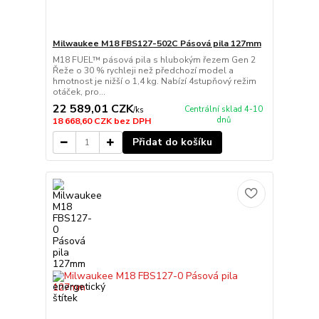
Milwaukee M18 FBS127-502C Pásová pila 127mm
M18 FUEL™ pásová pila s hlubokým řezem Gen 2
Řeže o 30 % rychleji než předchozí model a
hmotnost je nižší o 1,4 kg. Nabízí 4stupňový režim
otáček, pro...
22 589,01 CZK
Centrální sklad 4-10
/
ks
dnů
18 668,60 CZK
bez DPH
Přidat do košíku