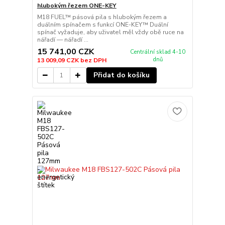
hlubokým řezem ONE-KEY
M18 FUEL™ pásová pila s hlubokým řezem a
duálním spínačem s funkcí ONE-KEY™ Duální
spínač vyžaduje, aby uživatel měl vždy obě ruce na
nářadí — nářadí ...
15 741,00 CZK
Centrální sklad 4-10
dnů
13 009,09 CZK
bez DPH
Přidat do košíku