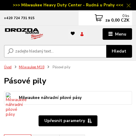
>>> Milwaukee Heavy Duty Center - Rudná u Prahy <<<
0
ks
‭+420 724 731 915
za
0,00 CZK
Menu
Hledat
Úvod
Milwaukee M18
Pásové pily
Pásové pily
Milwaukee náhradní pilové pásy
Upřesnit parametry