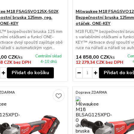
kee M18 FSAGSVO125X-502X
Milwaukee M18 FSAGSVO12
ostní bruska 125mm, reg.
Bezpečnostní bruska 125mm,
 ONE-KEY
otáček, ONE-KEY
L™ bezpečnostní bruska 125 mm
M18 FUEL™ bezpečnostní bru
ilními otáčkami a funkcí ONE-
s variabilními otáčkami a funk
ivace dvojí spouští zajišťuje obě
KEY™ Aktivace dvojí spouští v
nářadí s automatickým vypn...
ruce na nářadí a nářadí se auto
Centrální sklad
Cen
,00 CZK
14 858,00 CZK
/
ks
/
ks
4-10 dnů
68 CZK
bez DPH
12 279,34 CZK
bez DPH
Přidat do košíku
Přidat do ko
 ZDARMA
Doprava ZDARMA