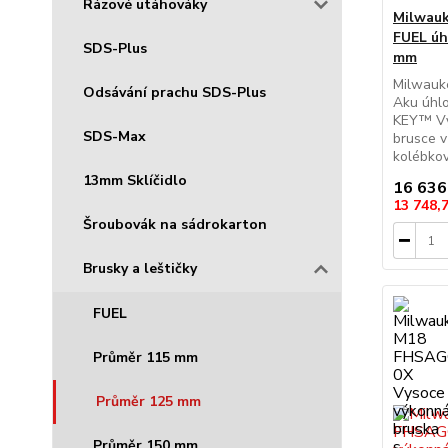
Rázové utáhováky
Milwau
FUEL úh
SDS-Plus
mm
Milwau
Odsávání prachu SDS-Plus
Aku úhl
KEY™ Vý
SDS-Max
brusce 
kolébkov.
13mm Sklíčidlo
16 636
13 748,
Šroubovák na sádrokarton
Brusky a leštičky
FUEL
Průměr 115 mm
Průměr 125 mm
Průměr 150 mm