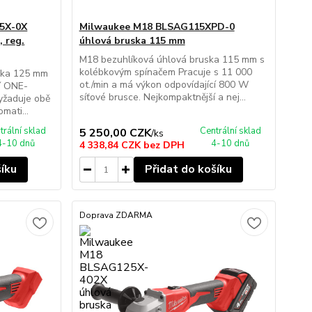
5X-0X
Milwaukee M18 BLSAG115XPD-0
 reg.
úhlová bruska 115 mm
M18 bezuhlíková úhlová bruska 115 mm s
kolébkovým spínačem Pracuje s 11 000
ska 125 mm
ot./min a má výkon odpovídající 800 W
cí ONE-
síťové brusce. Nejkompaktnější a nej...
yžaduje obě
mati...
trální sklad
Centrální sklad
5 250,00 CZK
/
ks
4-10 dnů
4-10 dnů
4 338,84 CZK
bez DPH
šíku
Přidat do košíku
Doprava ZDARMA