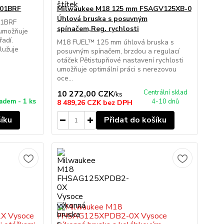
501BRF
Milwaukee M18 125 mm FSAGV125XB-0
Úhlová bruska s posuvným
01BRF
spínačem,Reg. rychlosti
umožňuje
řadí.
M18 FUEL™ 125 mm úhlová bruska s
lužuje
posuvným spínačem, brzdou a regulací
otáček Pětistupňové nastavení rychlosti
umožňuje optimální práci s nerezovou
oce...
Centrální sklad
10 272,00 CZK
/
ks
adem - 1 ks
4-10 dnů
8 489,26 CZK
bez DPH
šíku
Přidat do košíku