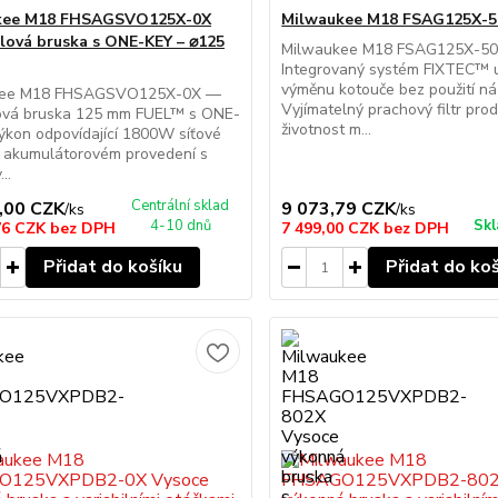
kee M18 FHSAGSVO125X-0X
Milwaukee M18 FSAG125X-
lová bruska s ONE-KEY – ⌀125
Milwaukee M18 FSAG125X-5
Integrovaný systém FIXTEC™ 
výměnu kotouče bez použití ná
kee M18 FHSAGSVO125X-0X —
Vyjímatelný prachový filtr prod
ová bruska 125 mm FUEL™ s ONE-
životnost m...
kon odpovídající 1800W síťové
v akumulátorovém provedení s
..
Centrální sklad
,00 CZK
9 073,79 CZK
/
ks
/
ks
4-10 dnů
Skl
76 CZK
bez DPH
7 499,00 CZK
bez DPH
Přidat do košíku
Přidat do ko