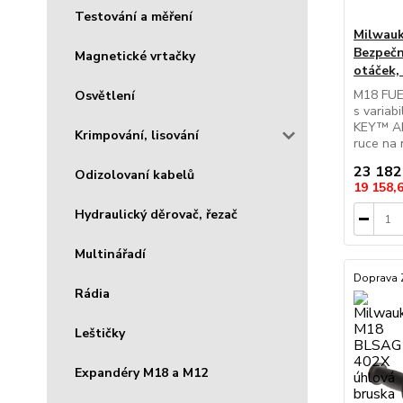
Testování a měření
Milwau
Bezpečn
Magnetické vrtačky
otáček,
M18 FUE
Osvětlení
s variab
KEY™ Akt
Krimpování, lisování
ruce na 
23 182
Odizolovaní kabelů
19 158,
Hydraulický děrovač, řezač
Multinářadí
Doprava
Rádia
Leštičky
Expandéry M18 a M12