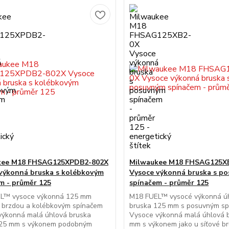
kee M18 FHSAG125XPDB2-802X
Milwaukee M18 FHSAG125X
výkonná bruska s kolébkovým
Vysoce výkonná bruska s p
m - průměr 125
spínačem - průměr 125
L™ vysoce výkonná 125 mm
M18 FUEL™ vysocé výkonná ú
s brzdou a kolébkovým spínačem
bruska 125 mm s posuvným s
výkonná malá úhlová bruska
Vysoce výkonná malá úhlová 
5 mm s výkonem podobným
mm s výkonem jako u síťové br