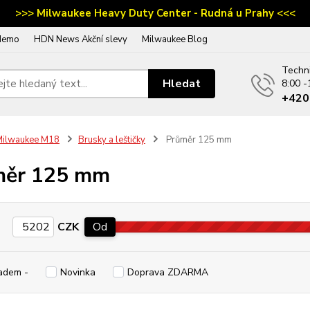
>>> Milwaukee Heavy Duty Center - Rudná u Prahy <<<
demo
HDN News Akční slevy
Milwaukee Blog
Techn
Hledat
8:00 -
‭+42
Milwaukee M18
Brusky a leštičky
Průměr 125 mm
měr 125 mm
CZK
Od
adem -
Novinka
Doprava ZDARMA