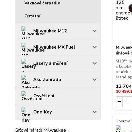
Vakuové čerpadlo
Ostatní
Milwaukee M12
Milwaukee MX Fuel
Milwau
úhlová 
M18™ be
Lasery a měření
s koléb
otáček z
řezné ap
Aku Zahrada
12 704
10 499,
Osvětlení
One-Key
Doprava
Síťové nářadí Milwaukee