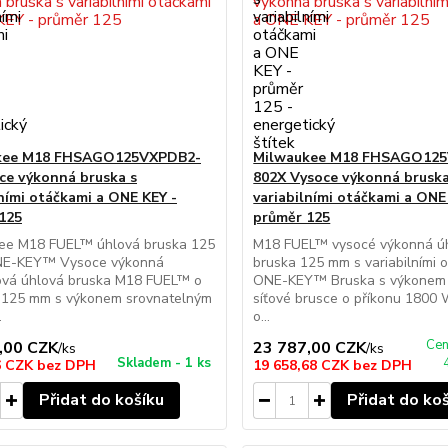
kee M18 FHSAGO125VXPDB2-
Milwaukee M18 FHSAGO12
ce výkonná bruska s
802X Vysoce výkonná bruska
lními otáčkami a ONE KEY -
variabilními otáčkami a ONE
125
průměr 125
ee M18 FUEL™ úhlová bruska 125
M18 FUEL™ vysocé výkonná ú
E-KEY™ Vysoce výkonná
bruska 125 mm s variabilními 
ová úhlová bruska M18 FUEL™ o
ONE-KEY™ Bruska s výkonem
 125 mm s výkonem srovnatelným
síťové brusce o příkonu 1800 
.
o...
Cen
,00 CZK
23 787,00 CZK
/
ks
/
ks
Skladem - 1 ks
6 CZK
bez DPH
19 658,68 CZK
bez DPH
Přidat do košíku
Přidat do ko