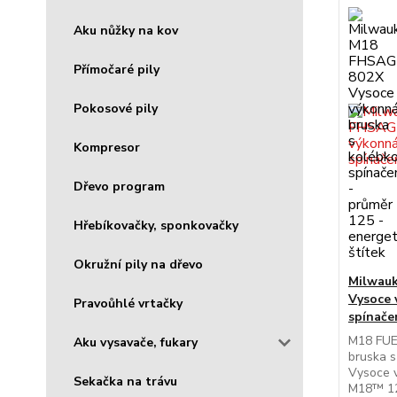
Aku nůžky na kov
Přímočaré pily
Pokosové pily
Kompresor
Dřevo program
Hřebíkovačky, sponkovačky
Okružní pily na dřevo
Milwau
Vysoce 
Pravoůhlé vrtačky
spínače
M18 FUE
Aku vysavače, fukary
bruska 
Vysoce 
Sekačka na trávu
M18™ 12