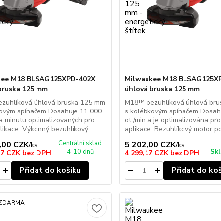
kee M18 BLSAG125XPD-402X
Milwaukee M18 BLSAG125X
bruska 125 mm
úhlová bruska 125 mm
zuhlíková úhlová bruska 125 mm
M18™ bezuhlíková úhlová br
kovým spínačem Dosahuje 11 000
s kolébkovým spínačem Dosah
a minutu optimalizovaných pro
ot./min a je optimalizována pr
likace. Výkonný bezuhlíkový ...
aplikace. Bezuhlíkový motor pos
Centrální sklad
,00 CZK
5 202,00 CZK
/
ks
/
ks
4-10 dnů
Skl
17 CZK
bez DPH
4 299,17 CZK
bez DPH
Přidat do košíku
Přidat do ko
 ZDARMA