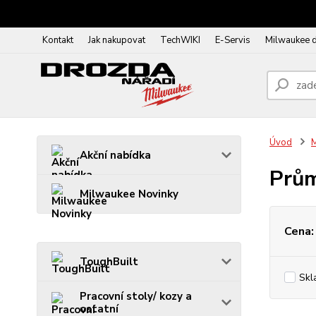
Kontakt
Jak nakupovat
TechWIKI
E-Servis
Milwaukee 
Úvod
Akční nabídka
Prů
Milwaukee Novinky
Cena:
ToughBuilt
Skl
Pracovní stoly/ kozy a
ostatní