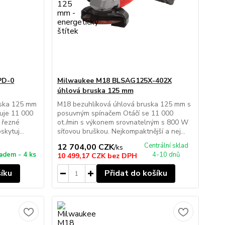
PD-0
Milwaukee M18 BLSAG125X-402X
úhlová bruska 125 mm
uska 125 mm
M18 bezuhlíková úhlová bruska 125 mm s
uje 11 000
posuvným spínačem Otáčí se 11 000
o řezné
ot./min s výkonem srovnatelným s 800 W
kytuj...
síťovou bruškou. Nejkompaktnější a nej...
Centrální sklad
12 704,00 CZK
/
ks
adem - 4 ks
4-10 dnů
10 499,17 CZK
bez DPH
šíku
Přidat do košíku