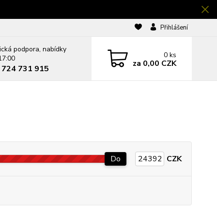
Přihlášení
ická podpora, nabídky
0
ks
17:00
za
0,00 CZK
0 724 731 915
Do
CZK