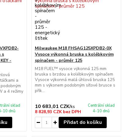
5VXPDB2-
Milwaukee M18 FHSAG125XPDB2-0X
 s
Vysoce výkonná bruska s kolébkovým
 KEY -
spínačem - průměr 125
M18 FUEL™ vysoce výkonná 125 mm
bruska s brzdou a kolébkovým spínačem
hlová
Vysoce výkonná malá úhlová bruska 125
otáčkami a
mm s výkonem podobným síťové brusce s
 podobným
přík...
W a 4 režimy
trální sklad
Centrální sklad
10 683,01 CZK
/
ks
4-10 dnů
4-10 dnů
8 828,93 CZK
bez DPH
šíku
Přidat do košíku