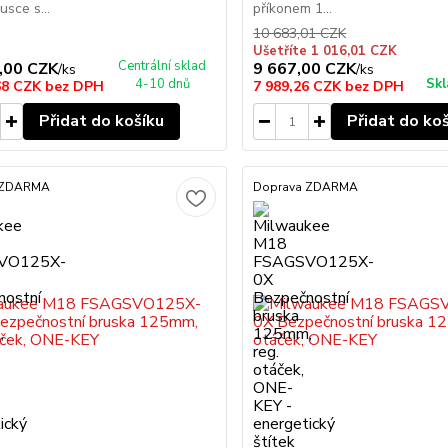
usce s...
příkonem 1...
10 683,01 CZK
Ušetříte 1 016,01 CZK
Centrální sklad
,00 CZK
9 667,00 CZK
/
ks
/
ks
4-10 dnů
Skl
68 CZK
bez DPH
7 989,26 CZK
bez DPH
Přidat do košíku
Přidat do ko
 ZDARMA
Doprava ZDARMA