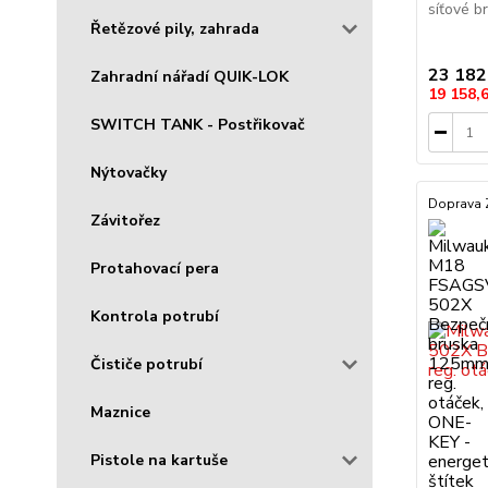
síťové br
Řetězové pily, zahrada
23 182
Zahradní nářadí QUIK-LOK
19 158,
SWITCH TANK - Postřikovač
Nýtovačky
Doprava
Závitořez
Protahovací pera
Kontrola potrubí
Čističe potrubí
Maznice
Pistole na kartuše