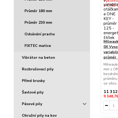
Průměr 180 mm
Průměr 230 mm
Odsávání prachu
Milwau
FIXTEC matice
0X Vyso
variabi
průměr 
Vibrátor na beton
Milwauk
Rozbrušovací pily
mm s ON
bezdrát
průměru
Přímé brusky
se síťov..
11 312
Šavlové pily
9 348,7
Pásové pily
Okružní pily na kov