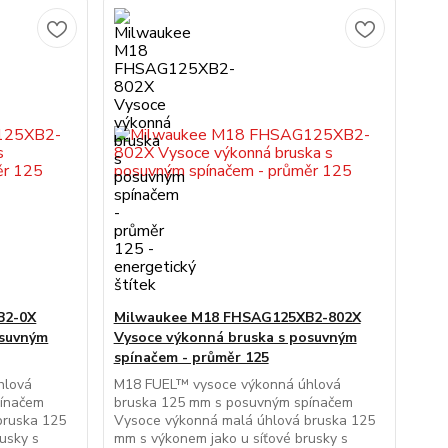
B2-0X
Milwaukee M18 FHSAG125XB2-802X
osuvným
Vysoce výkonná bruska s posuvným
spínačem - průměr 125
hlová
M18 FUEL™ vysoce výkonná úhlová
pínačem
bruska 125 mm s posuvným spínačem
bruska 125
Vysoce výkonná malá úhlová bruska 125
usky s
mm s výkonem jako u síťové brusky s