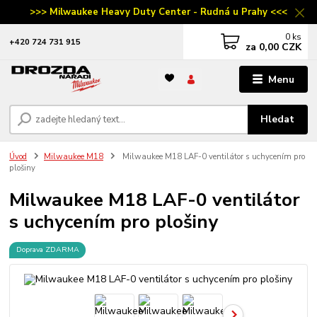
>>> Milwaukee Heavy Duty Center - Rudná u Prahy <<<
0
ks
‭+420 724 731 915
za
0,00 CZK
Menu
Hledat
Úvod
Milwaukee M18
Milwaukee M18 LAF-0 ventilátor s uchycením pro
plošiny
Milwaukee M18 LAF-0 ventilátor
s uchycením pro plošiny
Doprava ZDARMA