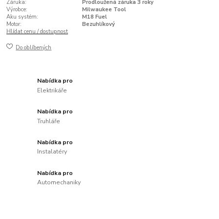
Záruka:
Prodloužená záruka 3 roky
Výrobce:
Milwaukee Tool
Aku systém:
M18 Fuel
Motor:
Bezuhlíkový
Hlídat cenu / dostupnost
Do oblíbených
Nabídka pro
Elektrikáře
Nabídka pro
Truhláře
Nabídka pro
Instalatéry
Nabídka pro
Automechaniky