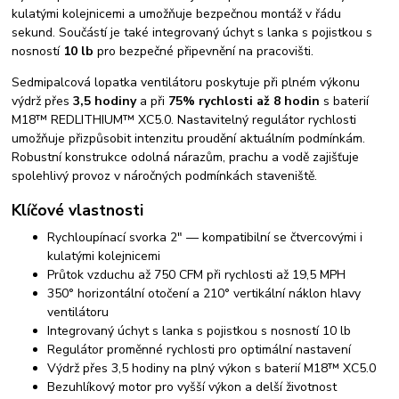
kulatými kolejnicemi a umožňuje bezpečnou montáž v řádu
sekund. Součástí je také integrovaný úchyt s lanka s pojistkou s
nosností
10 lb
pro bezpečné připevnění na pracovišti.
Sedmipalcová lopatka ventilátoru poskytuje při plném výkonu
výdrž přes
3,5 hodiny
a při
75% rychlosti až 8 hodin
s baterií
M18™ REDLITHIUM™ XC5.0. Nastavitelný regulátor rychlosti
umožňuje přizpůsobit intenzitu proudění aktuálním podmínkám.
Robustní konstrukce odolná nárazům, prachu a vodě zajišťuje
spolehlivý provoz v náročných podmínkách staveniště.
Klíčové vlastnosti
Rychloupínací svorka 2" — kompatibilní se čtvercovými i
kulatými kolejnicemi
Průtok vzduchu až 750 CFM při rychlosti až 19,5 MPH
350° horizontální otočení a 210° vertikální náklon hlavy
ventilátoru
Integrovaný úchyt s lanka s pojistkou s nosností 10 lb
Regulátor proměnné rychlosti pro optimální nastavení
Výdrž přes 3,5 hodiny na plný výkon s baterií M18™ XC5.0
Bezuhlíkový motor pro vyšší výkon a delší životnost