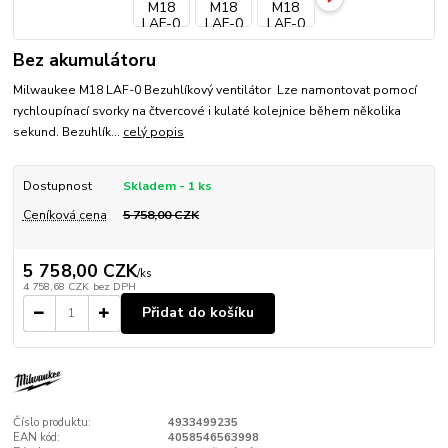
Bez akumulátoru
Milwaukee M18 LAF-0 Bezuhlíkový ventilátor Lze namontovat pomocí
rychloupínací svorky na čtvercové i kulaté kolejnice během několika
sekund. Bezuhlík...
celý popis
Dostupnost
Skladem - 1 ks
Ceníková cena
5 758,00 CZK
5 758,00 CZK
/
ks
4 758,68 CZK
bez DPH
Přidat do košíku
Číslo produktu:
4933499235
EAN kód:
4058546563998