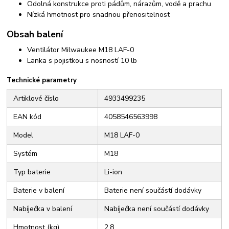
Odolná konstrukce proti pádům, nárazům, vodě a prachu
Nízká hmotnost pro snadnou přenositelnost
Obsah balení
Ventilátor Milwaukee M18 LAF-0
Lanka s pojistkou s nosností 10 lb
Technické parametry
Artiklové číslo
4933499235
EAN kód
4058546563998
Model
M18 LAF-0
Systém
M18
Typ baterie
Li-ion
Baterie v balení
Baterie není součástí dodávky
Nabíječka v balení
Nabíječka není součástí dodávky
Hmotnost (kg)
2.8