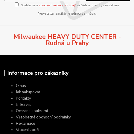
Souhlasím se
zpracováním osobních údajů
za účelem rozesílky newsletteru.
Newsletter zasíláme jednou za měsíc.
Milwaukee HEAVY DUTY CENTER -
Rudná u Prahy
Informace pro zákazníky
O nás
Jak nakupovat
Kontakty
E-Servis
Ochrana soukromí
Všeobecné obchodní podmínky
Reklamace
Vrácení zboží