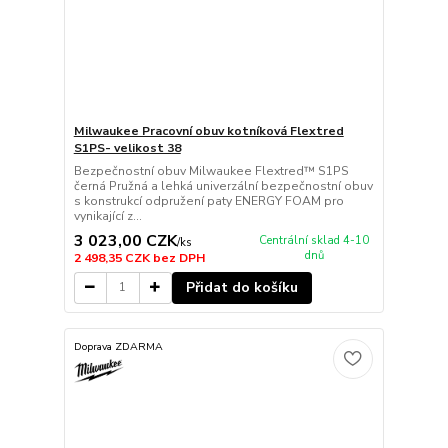
Milwaukee Pracovní obuv kotníková Flextred
S1PS- velikost 38
Bezpečnostní obuv Milwaukee Flextred™ S1PS
černá Pružná a lehká univerzální bezpečnostní obuv
s konstrukcí odpružení paty ENERGY FOAM pro
vynikající z...
3 023,00 CZK
Centrální sklad 4-10
/
ks
dnů
2 498,35 CZK
bez DPH
Přidat do košíku
Doprava ZDARMA