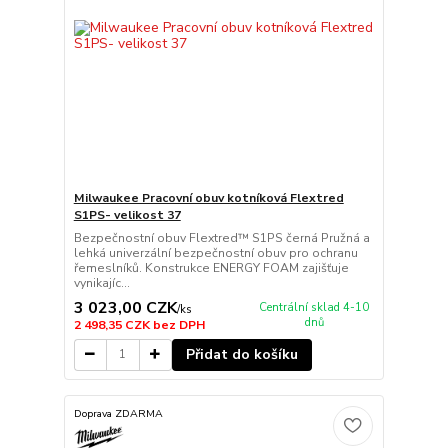
Milwaukee Pracovní obuv kotníková Flextred
S1PS- velikost 37
Bezpečnostní obuv Flextred™ S1PS černá Pružná a
lehká univerzální bezpečnostní obuv pro ochranu
řemeslníků. Konstrukce ENERGY FOAM zajišťuje
vynikajíc...
3 023,00 CZK
Centrální sklad 4-10
/
ks
dnů
2 498,35 CZK
bez DPH
Přidat do košíku
Doprava ZDARMA