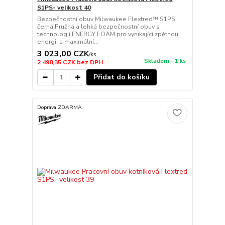
S1PS- velikost 40
Bezpečnostní obuv Milwaukee Flextred™ S1PS
černá Pružná a lehká bezpečnostní obuv s
technologií ENERGY FOAM pro vynikající zpětnou
energii a maximální...
3 023,00 CZK
/
ks
Skladem - 1 ks
2 498,35 CZK
bez DPH
Přidat do košíku
Doprava ZDARMA