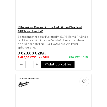
Milwaukee Pracovní obuv kotníková Flextred
S1PS- velikost 45
Bezpečnostní obuv Flextred™ S1PS černá Pružná a
lehká univerzální bezpečnostní obuv s konstrukcí
odpružení paty ENERGY FOAM pro vynikající
zpětnou ene...
3 023,00 CZK
/
ks
Skladem - 4 ks
2 498,35 CZK
bez DPH
Přidat do košíku
Doprava ZDARMA