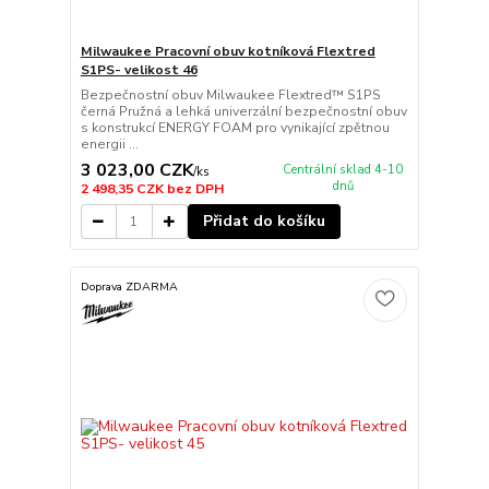
Milwaukee Pracovní obuv kotníková Flextred
S1PS- velikost 46
Bezpečnostní obuv Milwaukee Flextred™ S1PS
černá Pružná a lehká univerzální bezpečnostní obuv
s konstrukcí ENERGY FOAM pro vynikající zpětnou
energii ...
3 023,00 CZK
Centrální sklad 4-10
/
ks
dnů
2 498,35 CZK
bez DPH
Přidat do košíku
Doprava ZDARMA