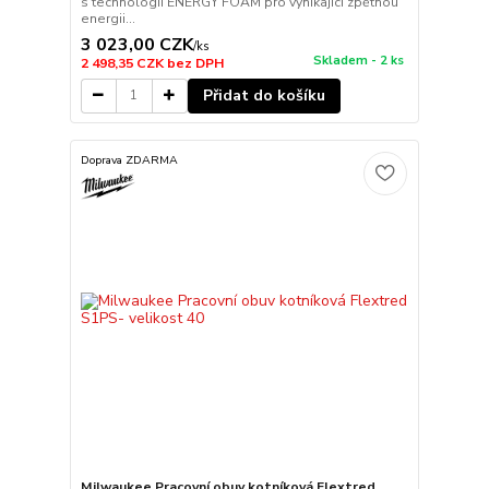
s technologií ENERGY FOAM pro vynikající zpětnou
energii...
3 023,00 CZK
/
ks
Skladem - 2 ks
2 498,35 CZK
bez DPH
Přidat do košíku
Doprava ZDARMA
Milwaukee Pracovní obuv kotníková Flextred