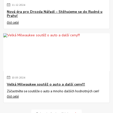
11
.
12
.
2024
Nová éra pro Drozda Nářadí – Stěhujeme se do Rudné u
Prahy!
číst celé
10
.
09
.
2024
Velká Milwaukee soutěž o auto a další ceny!!!
Zúčastněte se soutěže o auto a mnoho dalších hodnotných cen!
číst celé