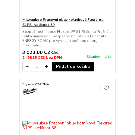
Milwaukee Pracovní obuv kotníková Flextred
S1PS- velikost 39
Bezpečnostní obuv Flextred™ S1PS černá Pružná a
lehká univerzální bezpečnostní obuv s konstrukcí
ENERGY FOAM pro vynikající zpětnou energii a
maximáln...
3 023,00 CZK
/
ks
Skladem - 1 ks
2 498,35 CZK
bez DPH
Přidat do košíku
Doprava ZDARMA