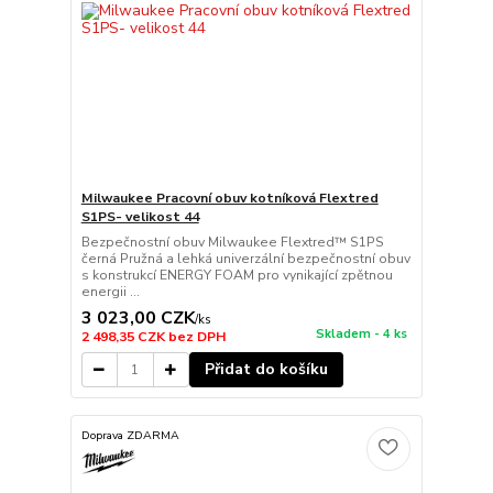
Milwaukee Pracovní obuv kotníková Flextred
S1PS- velikost 44
Bezpečnostní obuv Milwaukee Flextred™ S1PS
černá Pružná a lehká univerzální bezpečnostní obuv
s konstrukcí ENERGY FOAM pro vynikající zpětnou
energii ...
3 023,00 CZK
/
ks
Skladem - 4 ks
2 498,35 CZK
bez DPH
Přidat do košíku
Doprava ZDARMA