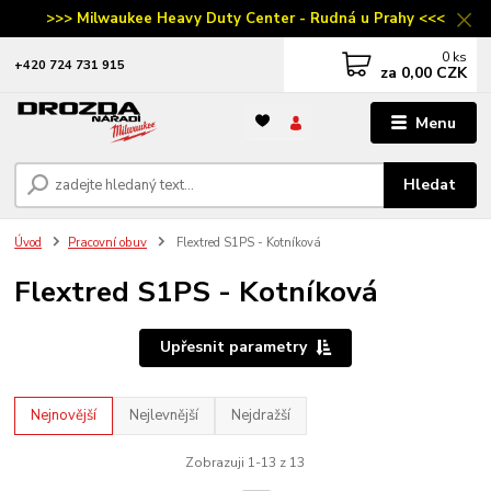
>>> Milwaukee Heavy Duty Center - Rudná u Prahy <<<
0
ks
‭+420 724 731 915
za
0,00 CZK
Menu
Hledat
Úvod
Pracovní obuv
Flextred S1PS - Kotníková
Flextred S1PS - Kotníková
Upřesnit parametry
Nejnovější
Nejlevnější
Nejdražší
Zobrazuji 1-13 z 13