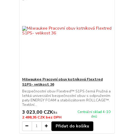
Milwaukee Pracovní obuv kotníková Flextred
S1PS- velikost 36
Bezpečnostní obuv Flextred™ S1PS černá Pružná a
lehká univerzální bezpečnostní obuv s odpružením
paty ENERGY FOAM a stabilizátorem ROLLCAGE™.
Textilní...
3 023,00 CZK
Centrální sklad 4-10
/
ks
dnů
2 498,35 CZK
bez DPH
Přidat do košíku