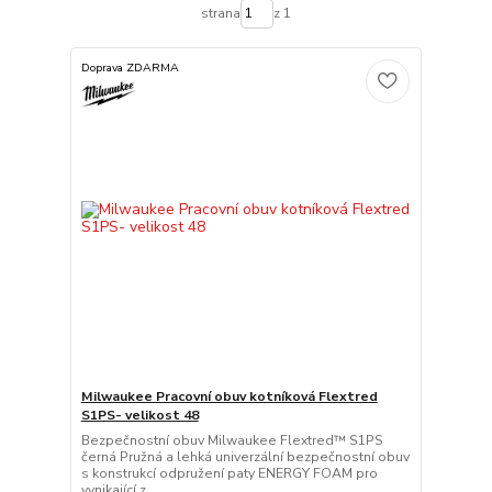
strana
z 1
Doprava ZDARMA
Milwaukee Pracovní obuv kotníková Flextred
S1PS- velikost 48
Bezpečnostní obuv Milwaukee Flextred™ S1PS
černá Pružná a lehká univerzální bezpečnostní obuv
s konstrukcí odpružení paty ENERGY FOAM pro
vynikající z...