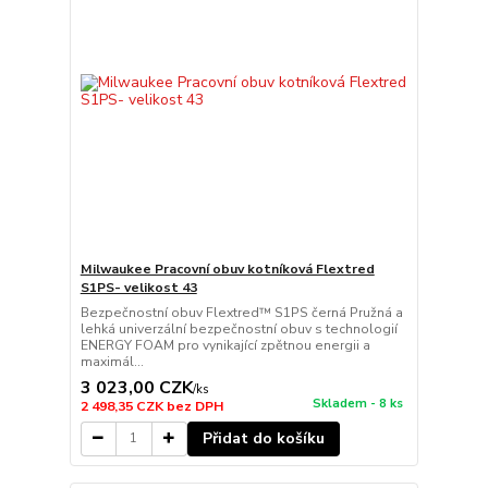
Milwaukee Pracovní obuv kotníková Flextred
S1PS- velikost 43
Bezpečnostní obuv Flextred™ S1PS černá Pružná a
lehká univerzální bezpečnostní obuv s technologií
ENERGY FOAM pro vynikající zpětnou energii a
maximál...
3 023,00 CZK
/
ks
Skladem - 8 ks
2 498,35 CZK
bez DPH
Přidat do košíku