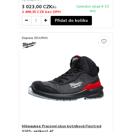
3 023,00 CZK
Centrální sklad 4-10
/
ks
dnů
2 498,35 CZK
bez DPH
Přidat do košíku
Doprava ZDARMA
Milwaukee Pracovní obuv kotníková Flextred
S1PS- velikost 47