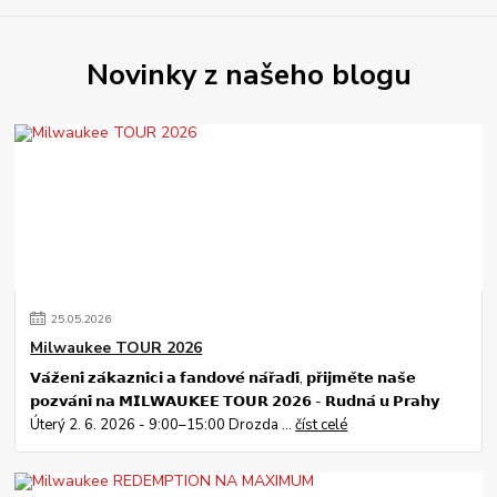
Novinky z našeho blogu
25
.
05
.
2026
Milwaukee TOUR 2026
𝗩𝗮́𝘇̌𝗲𝗻𝗶́ 𝘇𝗮́𝗸𝗮𝘇𝗻𝗶́𝗰𝗶 𝗮 𝗳𝗮𝗻𝗱𝗼𝘃𝗲́ 𝗻𝗮́𝗿̌𝗮𝗱𝗶́, 𝗽𝗿̌𝗶𝗷𝗺𝗲̌𝘁𝗲 𝗻𝗮𝘀̌𝗲
𝗽𝗼𝘇𝘃𝗮́𝗻𝗶́ 𝗻𝗮 𝗠𝗜𝗟𝗪𝗔𝗨𝗞𝗘𝗘 𝗧𝗢𝗨𝗥 𝟮𝟬𝟮𝟲 - 𝗥𝘂𝗱𝗻𝗮́ 𝘂 𝗣𝗿𝗮𝗵𝘆
Úterý 2. 6. 2026 - 9:00–15:00 Drozda ...
číst celé