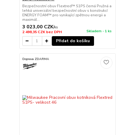
Bezpečnostní obuv Flextred™ S1PS černá Pružná a
lehká univerzální bezpečnostní obuv s konstrukcí
ENERGY FOAM™ pro vynikající zpětnou energii a
maximál...
3 023,00 CZK
/
ks
Skladem - 1 ks
2 498,35 CZK
bez DPH
Přidat do košíku
Doprava ZDARMA