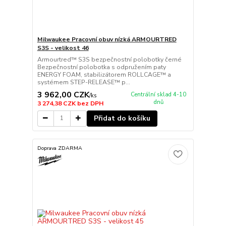
Milwaukee Pracovní obuv nízká ARMOURTRED
S3S - velikost 46
Armourtred™ S3S bezpečnostní polobotky černé
Bezpečnostní polobotka s odpružením paty
ENERGY FOAM, stabilizátorem ROLLCAGE™ a
systémem STEP-RELEASE™ p...
3 962,00 CZK
Centrální sklad 4-10
/
ks
dnů
3 274,38 CZK
bez DPH
Přidat do košíku
Doprava ZDARMA