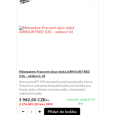
Milwaukee Pracovní obuv nízká ARMOURTRED
S3S - velikost 43
Armourtred™ S3S bezpečnostní polobotky černé
Odolná a ochranná bezpečnostní polobotka pro
heavy duty ochranu na pracovišti s konstrukcí
odpružení paty...
3 962,00 CZK
Centrální sklad 4-10
/
ks
dnů
3 274,38 CZK
bez DPH
Přidat do košíku