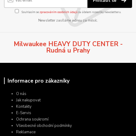
Přihlásit se
Souhlasím se
zpracováním osobních údajů
za účelem rozesílky newsletteru.
Newsletter zasíláme jednou za měsíc.
Milwaukee HEAVY DUTY CENTER -
Rudná u Prahy
Informace pro zákazníky
O nás
Jak nakupovat
Kontakty
E-Servis
Ochrana soukromí
Všeobecné obchodní podmínky
Reklamace