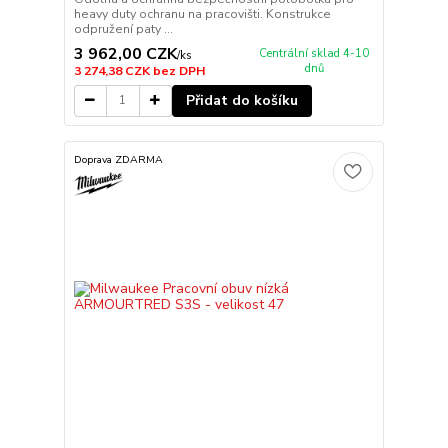
heavy duty ochranu na pracovišti. Konstrukce
odpružení paty ...
3 962,00 CZK
Centrální sklad 4-10
/
ks
dnů
3 274,38 CZK
bez DPH
Přidat do košíku
Doprava ZDARMA