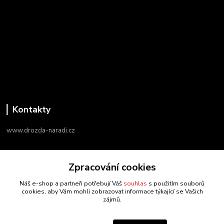
Kontakty
www.drozda-naradi.cz
‭+420 724 731 915
Zpracování cookies
8:00 - 17:00
Náš e-shop a partneři potřebují Váš
souhlas
s použitím souborů
info@drozda-naradi.cz
cookies, aby Vám mohli zobrazovat informace týkající se Vašich
zájmů.