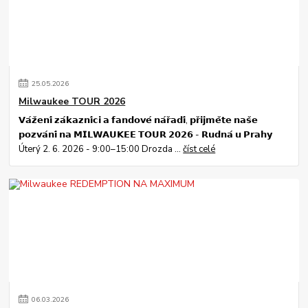
25
.
05
.
2026
Milwaukee TOUR 2026
𝗩𝗮́𝘇̌𝗲𝗻𝗶́ 𝘇𝗮́𝗸𝗮𝘇𝗻𝗶́𝗰𝗶 𝗮 𝗳𝗮𝗻𝗱𝗼𝘃𝗲́ 𝗻𝗮́𝗿̌𝗮𝗱𝗶́, 𝗽𝗿̌𝗶𝗷𝗺𝗲̌𝘁𝗲 𝗻𝗮𝘀̌𝗲
𝗽𝗼𝘇𝘃𝗮́𝗻𝗶́ 𝗻𝗮 𝗠𝗜𝗟𝗪𝗔𝗨𝗞𝗘𝗘 𝗧𝗢𝗨𝗥 𝟮𝟬𝟮𝟲 - 𝗥𝘂𝗱𝗻𝗮́ 𝘂 𝗣𝗿𝗮𝗵𝘆
Úterý 2. 6. 2026 - 9:00–15:00 Drozda ...
číst celé
06
.
03
.
2026