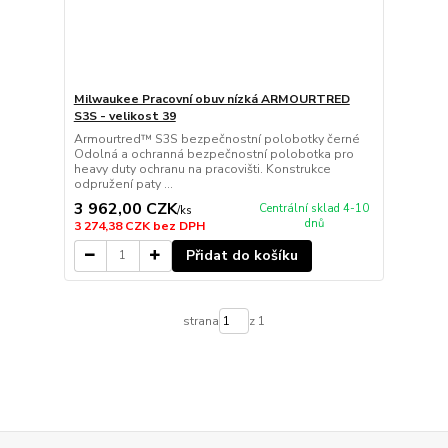
Milwaukee Pracovní obuv nízká ARMOURTRED
S3S - velikost 39
Armourtred™ S3S bezpečnostní polobotky černé
Odolná a ochranná bezpečnostní polobotka pro
heavy duty ochranu na pracovišti. Konstrukce
odpružení paty ...
3 962,00 CZK
Centrální sklad 4-10
/
ks
dnů
3 274,38 CZK
bez DPH
Přidat do košíku
strana
z 1