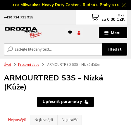
>>> Milwaukee Heavy Duty Center - Rudná u Prahy <<<
0
ks
‭+420 724 731 915
za
0,00 CZK
Menu
Hledat
Úvod
Pracovní obuv
ARMOURTRED S3S - Nízká (Kůže)
ARMOURTRED S3S - Nízká
(Kůže)
Upřesnit parametry
Nejnovější
Nejlevnější
Nejdražší