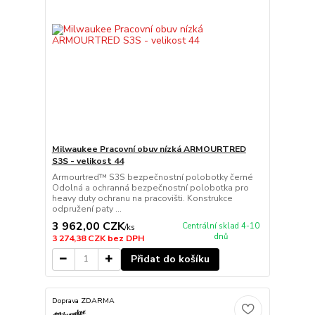
Milwaukee Pracovní obuv nízká ARMOURTRED
S3S - velikost 44
Armourtred™ S3S bezpečnostní polobotky černé
Odolná a ochranná bezpečnostní polobotka pro
heavy duty ochranu na pracovišti. Konstrukce
odpružení paty ...
3 962,00 CZK
Centrální sklad 4-10
/
ks
dnů
3 274,38 CZK
bez DPH
Přidat do košíku
Doprava ZDARMA