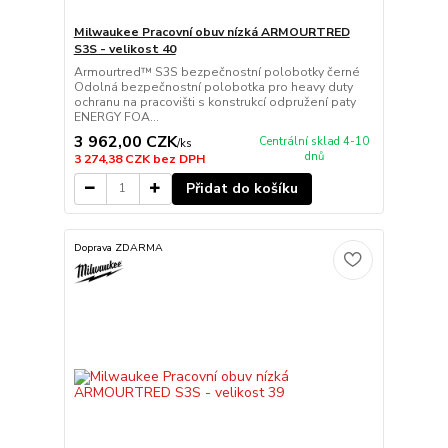
Milwaukee Pracovní obuv nízká ARMOURTRED
S3S - velikost 40
Armourtred™ S3S bezpečnostní polobotky černé
Odolná bezpečnostní polobotka pro heavy duty
ochranu na pracovišti s konstrukcí odpružení paty
ENERGY FOA...
3 962,00 CZK
Centrální sklad 4-10
/
ks
dnů
3 274,38 CZK
bez DPH
Přidat do košíku
Doprava ZDARMA