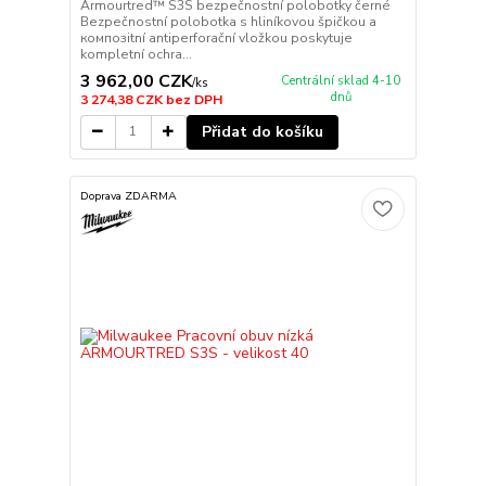
Armourtred™ S3S bezpečnostní polobotky černé
Bezpečnostní polobotka s hliníkovou špičkou a
композitní antiperforační vložkou poskytuje
kompletní ochra...
3 962,00 CZK
Centrální sklad 4-10
/
ks
dnů
3 274,38 CZK
bez DPH
Přidat do košíku
Doprava ZDARMA