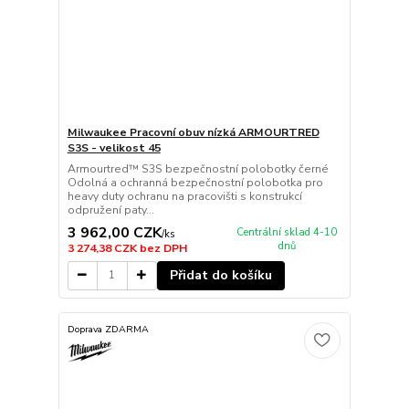
Milwaukee Pracovní obuv nízká ARMOURTRED
S3S - velikost 45
Armourtred™ S3S bezpečnostní polobotky černé
Odolná a ochranná bezpečnostní polobotka pro
heavy duty ochranu na pracovišti s konstrukcí
odpružení paty...
3 962,00 CZK
Centrální sklad 4-10
/
ks
dnů
3 274,38 CZK
bez DPH
Přidat do košíku
Doprava ZDARMA