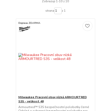
Zobrazuji 1-10 z 10
strana
z 1
Doprava ZDARMA
Milwaukee Pracovní obuv nízká ARMOURTRED
S3S - velikost 48
Armourtred™ S3S bezpečnostní polobotky černé
Odolná a ochranná bezpečnostní polobotka pro