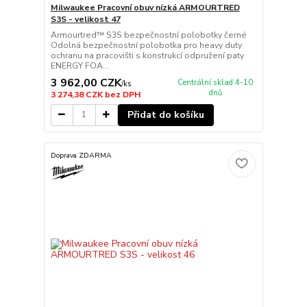
Milwaukee Pracovní obuv nízká ARMOURTRED
S3S - velikost 47
Armourtred™ S3S bezpečnostní polobotky černé
Odolná bezpečnostní polobotka pro heavy duty
ochranu na pracovišti s konstrukcí odpružení paty
ENERGY FOA...
3 962,00 CZK
Centrální sklad 4-10
/
ks
dnů
3 274,38 CZK
bez DPH
Přidat do košíku
Doprava ZDARMA