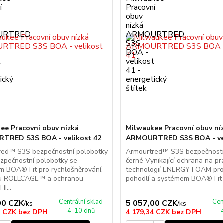
ee Pracovní obuv nízká
Milwaukee Pracovní obuv ní
TRED S3S BOA - velikost 42
ARMOURTRED S3S BOA - vel
red™ S3S bezpečnostní polobotky
Armourtred™ S3S bezpečnostn
zpečnostní polobotky se
černé Vynikající ochrana na pra
 BOA® Fit pro rychlošněrování,
technologií ENERGY FOAM pro
tou ROLLCAGE™ a ochranou
pohodlí a systémem BOA® Fit p
I...
Centrální sklad
Cen
00 CZK
5 057,00 CZK
/
ks
/
ks
4-10 dnů
4 CZK
bez DPH
4 179,34 CZK
bez DPH