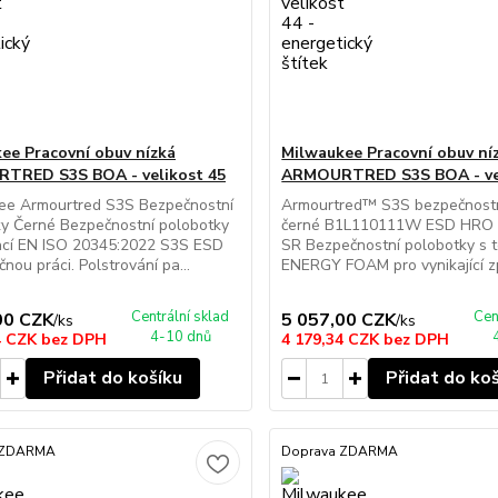
ee Pracovní obuv nízká
Milwaukee Pracovní obuv ní
TRED S3S BOA - velikost 45
ARMOURTRED S3S BOA - vel
ee Armourtred S3S Bezpečnostní
Armourtred™ S3S bezpečnostn
y Černé Bezpečnostní polobotky
černé B1L110111W ESD HRO 
kací EN ISO 20345:2022 S3S ESD
SR Bezpečnostní polobotky s t
nou práci. Polstrování pa...
ENERGY FOAM pro vynikající zp
Centrální sklad
Cen
00 CZK
5 057,00 CZK
/
ks
/
ks
4-10 dnů
4 CZK
bez DPH
4 179,34 CZK
bez DPH
Přidat do košíku
Přidat do ko
 ZDARMA
Doprava ZDARMA