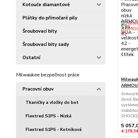
Kotouče diamantové
Plátky do přímočaré pily
Šroubovací bity
Šroubovací bity sady
Ostatní
Milwaukee bezpečnost práce
Milwauk
ARMOUR
Pracovní obuv
Armourt
černé Be
Tkaničky a vložky do bot
systémem
stabili
SHOCKSH
Flextred S1PS - Nízká
5 057,
Flextred S1PS - Kotníková
4 179,3