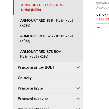
špičkou 
ARMOURTRED S3S BOA -
vložkou 
Nízká (Kůže)
5 057,
4 179,3
ARMOURTRED S3S - Kotníková
(Kůže)
ARMOURTRED S7S - Kotníková
(Kůže)
ARMOURTRED S7S BOA -
Kotníková (Kůže)
Pracovní přilby BOLT
Čelovky
Pracovní brýle
Pracovní rukavice