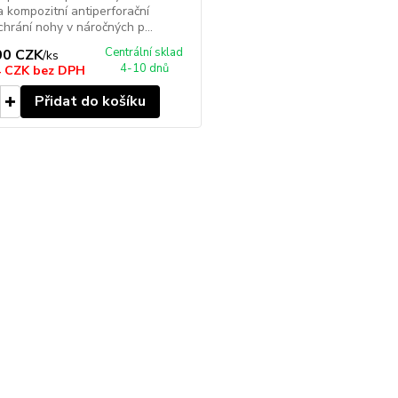
a kompozitní antiperforační
chrání nohy v náročných p...
Centrální sklad
00 CZK
/
ks
4-10 dnů
4 CZK
bez DPH
Přidat do košíku