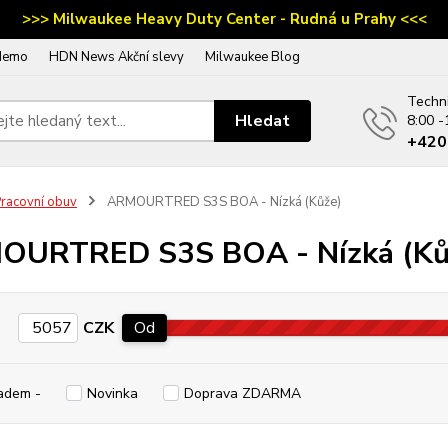
>>> Milwaukee Heavy Duty Center - Rudná u Prahy <<<
demo
HDN News Akční slevy
Milwaukee Blog
Techn
Hledat
8:00 -
‭+42
racovní obuv
ARMOURTRED S3S BOA - Nízká (Kůže)
OURTRED S3S BOA - Nízká (Ků
CZK
Od
adem -
Novinka
Doprava ZDARMA