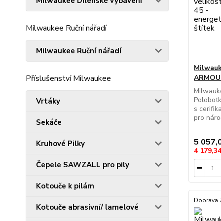
Milwaukee Dílenské vybavení
Milwaukee Ruční nářadí
Milwaukee Ruční nářadí
Milwauk
ARMOUR
Příslušenství Milwaukee
Milwauk
Polobotk
Vrtáky
s cerifi
pro nároč
Sekáče
5 057,
Kruhové Pilky
4 179,3
Čepele SAWZALL pro pily
Kotouče k pilám
Doprava
Kotouče abrasivní/ lamelové