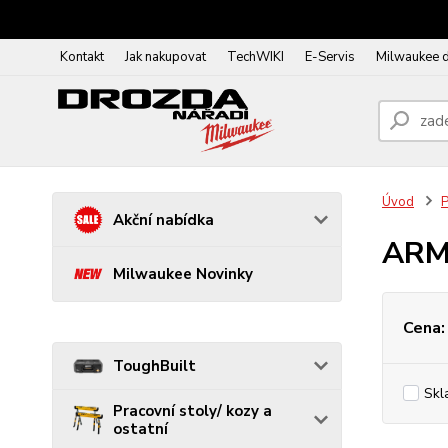
Kontakt
Jak nakupovat
TechWIKI
E-Servis
Milwaukee 
Úvod
P
Akční nabídka
ARM
Milwaukee Novinky
Cena:
ToughBuilt
Skl
Pracovní stoly/ kozy a
ostatní