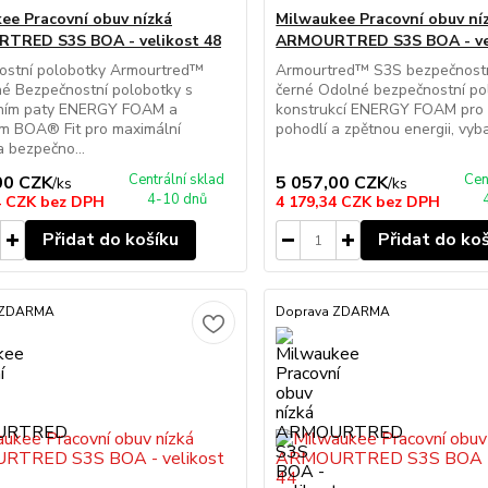
ee Pracovní obuv nízká
Milwaukee Pracovní obuv ní
TRED S3S BOA - velikost 48
ARMOURTRED S3S BOA - vel
ostní polobotky Armourtred™
Armourtred™ S3S bezpečnostn
é Bezpečnostní polobotky s
černé Odolné bezpečnostní po
ním paty ENERGY FOAM a
konstrukcí ENERGY FOAM pro 
m BOA® Fit pro maximální
pohodlí a zpětnou energii, vyba
a bezpečno...
Centrální sklad
Cen
00 CZK
5 057,00 CZK
/
ks
/
ks
4-10 dnů
4 CZK
bez DPH
4 179,34 CZK
bez DPH
Přidat do košíku
Přidat do ko
 ZDARMA
Doprava ZDARMA