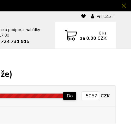
Přihlášení
ická podpora, nabídky
0
ks
17:00
za
0,00 CZK
0 724 731 915
že)
Do
CZK