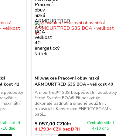
zká
Milwaukee Pracovní obuv nízká
ikost 41
ARMOURTRED S3S BOA - velikost 40
í polobotky
Armourtred™ S3S bezpečnostní polobotky
covišti s
černé Systém BOA® Fit poskytuje
 maximální
dokonalé padnutí a snadné použití i v
ro ...
rukavicích. Konstrukce ENERGY FOAM v
patě...
trální sklad
Centrální sklad
5 057,00 CZK
/
ks
4-10 dnů
4-10 dnů
4 179,34 CZK
bez DPH