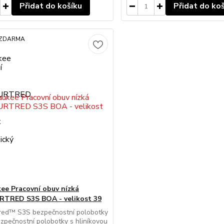
Přidat do košíku
Přidat do ko
 ZDARMA
ee Pracovní obuv nízká
TRED S3S BOA - velikost 39
red™ S3S bezpečnostní polobotky
zpečnostní polobotky s hliníkovou