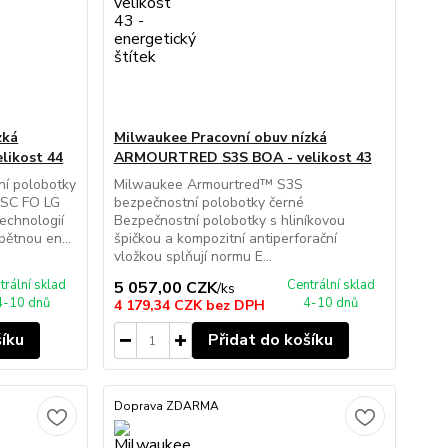
zká
Milwaukee Pracovní obuv nízká
ikost 44
ARMOURTRED S3S BOA - velikost 43
í polobotky
Milwaukee Armourtred™ S3S
SC FO LG
bezpečnostní polobotky černé
echnologií
Bezpečnostní polobotky s hliníkovou
ětnou en...
špičkou a kompozitní antiperforační
vložkou splňují normu E...
trální sklad
Centrální sklad
5 057,00 CZK
/
ks
4-10 dnů
4-10 dnů
4 179,34 CZK
bez DPH
šíku
Přidat do košíku
Doprava ZDARMA