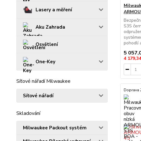
Milwauk
Lasery a měření
ARMOUR
Bezpečn
S3S čern
Aku Zahrada
odpruže
systéme
pohodlí 
Osvětlení
5 057,
4 179,3
One-Key
Síťové nářadí Milwaukee
Doprava
Síťové nářadí
Skladování
Milwaukee Packout systém