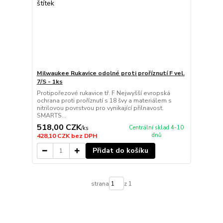
Milwaukee Rukavice odolné proti proříznutí F vel.
7/S - 1ks
Protipořezové rukavice tř. F Nejwyšší evropská
ochrana proti proříznutí s 18 švy a materiálem s
nitrilovou povrstvou pro vynikající přilnavost.
SMARTS...
518,00 CZK
Centrální sklad 4-10
/
ks
dnů
428,10 CZK
bez DPH
Přidat do košíku
strana
z 1