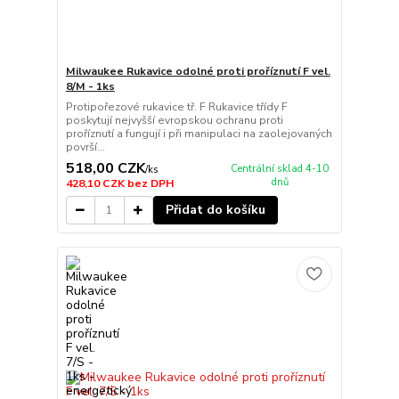
Milwaukee Rukavice odolné proti proříznutí F vel.
8/M - 1ks
Protipořezové rukavice tř. F Rukavice třídy F
poskytují nejvyšší evropskou ochranu proti
proříznutí a fungují i při manipulaci na zaolejovaných
površí...
518,00 CZK
Centrální sklad 4-10
/
ks
dnů
428,10 CZK
bez DPH
Přidat do košíku