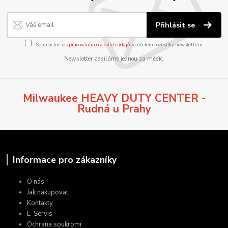
Přihlásit se
Souhlasím se
zpracováním osobních údajů
za účelem rozesílky newsletteru.
Newsletter zasíláme jednou za měsíc.
Milwaukee HEAVY DUTY CENTER -
Rudná u Prahy
Informace pro zákazníky
O nás
Jak nakupovat
Kontakty
E-Servis
Ochrana soukromí