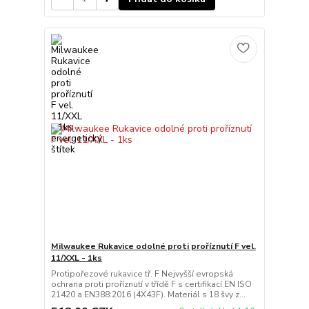
Milwaukee Rukavice odolné proti proříznutí F vel.
11/XXL - 1ks
Protipořezové rukavice tř. F Nejvyšší evropská
ochrana proti proříznutí v třídě F s certifikací EN ISO
21420 a EN388:2016 (4X43F). Materiál s 18 švy z...