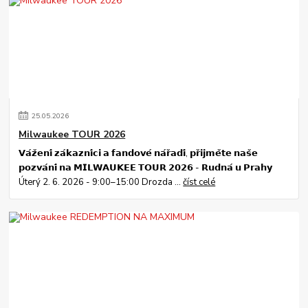
25
.
05
.
2026
Milwaukee TOUR 2026
𝗩𝗮́𝘇̌𝗲𝗻𝗶́ 𝘇𝗮́𝗸𝗮𝘇𝗻𝗶́𝗰𝗶 𝗮 𝗳𝗮𝗻𝗱𝗼𝘃𝗲́ 𝗻𝗮́𝗿̌𝗮𝗱𝗶́, 𝗽𝗿̌𝗶𝗷𝗺𝗲̌𝘁𝗲 𝗻𝗮𝘀̌𝗲
𝗽𝗼𝘇𝘃𝗮́𝗻𝗶́ 𝗻𝗮 𝗠𝗜𝗟𝗪𝗔𝗨𝗞𝗘𝗘 𝗧𝗢𝗨𝗥 𝟮𝟬𝟮𝟲 - 𝗥𝘂𝗱𝗻𝗮́ 𝘂 𝗣𝗿𝗮𝗵𝘆
Úterý 2. 6. 2026 - 9:00–15:00 Drozda ...
číst celé