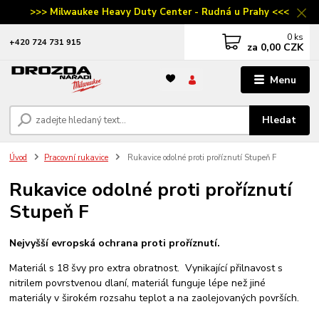
>>> Milwaukee Heavy Duty Center - Rudná u Prahy <<<
0
ks
‭+420 724 731 915
za
0,00 CZK
Menu
Hledat
Úvod
Pracovní rukavice
Rukavice odolné proti proříznutí Stupeň F
Rukavice odolné proti proříznutí
Stupeň F
Nejvyšší evropská ochrana proti proříznutí.
Materiál s 18 švy pro extra obratnost. Vynikající přilnavost s
nitrilem povrstvenou dlaní, materiál funguje lépe než jiné
materiály v širokém rozsahu teplot a na zaolejovaných površích.