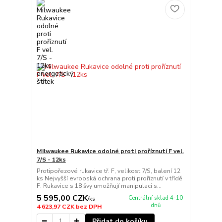
Milwaukee Rukavice odolné proti proříznutí F vel.
7/S - 12ks
Protipořezové rukavice tř. F, velikost 7/S, balení 12
ks Nejvyšší evropská ochrana proti proříznutí v třídě
F. Rukavice s 18 švy umožňují manipulaci s...
5 595,00 CZK
Centrální sklad 4-10
/
ks
dnů
4 623,97 CZK
bez DPH
Přidat do košíku