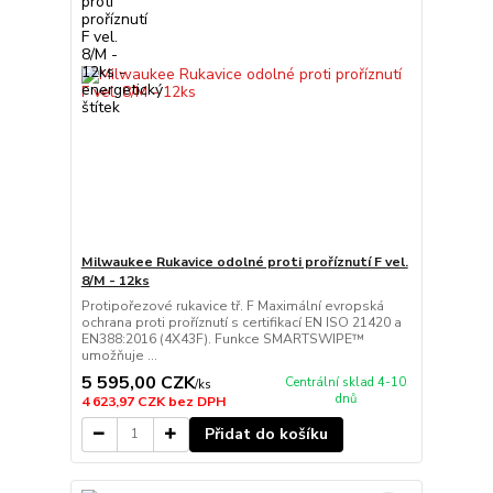
Milwaukee Rukavice odolné proti proříznutí F vel.
8/M - 12ks
Protipořezové rukavice tř. F Maximální evropská
ochrana proti proříznutí s certifikací EN ISO 21420 a
EN388:2016 (4X43F). Funkce SMARTSWIPE™
umožňuje ...
5 595,00 CZK
Centrální sklad 4-10
/
ks
dnů
4 623,97 CZK
bez DPH
Přidat do košíku