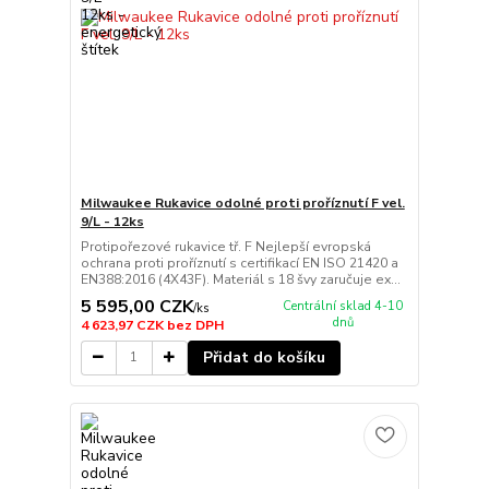
Milwaukee Rukavice odolné proti proříznutí F vel.
9/L - 12ks
Protipořezové rukavice tř. F Nejlepší evropská
ochrana proti proříznutí s certifikací EN ISO 21420 a
EN388:2016 (4X43F). Materiál s 18 švy zaručuje ex...
5 595,00 CZK
Centrální sklad 4-10
/
ks
dnů
4 623,97 CZK
bez DPH
Přidat do košíku