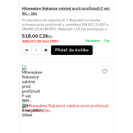
Milwaukee Rukavice odolné proti proříznutí F vel.
9/L - 1ks
Protipořezové rukavice tř. F Nejvyšší evropská
ochrana proti proříznutí s certifikací EN ISO 21420 a
EN388:2016 (4X43F). Materiál s 18 švy poskytuje e...
518,00 CZK
/
ks
Skladem - 7 ks
428,10 CZK
bez DPH
Přidat do košíku