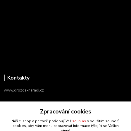
Kontakty
www.drozda-naradi.cz
‭+420 724 731 915
Zpracování cookies
8:00 - 17:00
Náš e-shop a partneři potřebují Váš
souhlas
s použitím souborů
info@drozda-naradi.cz
cookies, aby Vám mohli zobrazovat informace týkající se Vašich
zájmů.