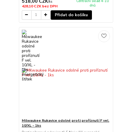
518,00 CZK
Centrální sklad 4-10
/
ks
dnů
428,10 CZK
bez DPH
Přidat do košíku
Milwaukee Rukavice odolné proti proříznutí F vel.
10/XL - 1ks