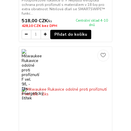
Protipořezové rukavice tř. F Nejvyšší evropská
ochrana proti proříznutí s materiálem v 18 švy pro
extra obratnost. Nitrilová dlań se SMARTSWIPE™
funkc...
518,00 CZK
Centrální sklad 4-10
/
ks
dnů
428,10 CZK
bez DPH
Přidat do košíku