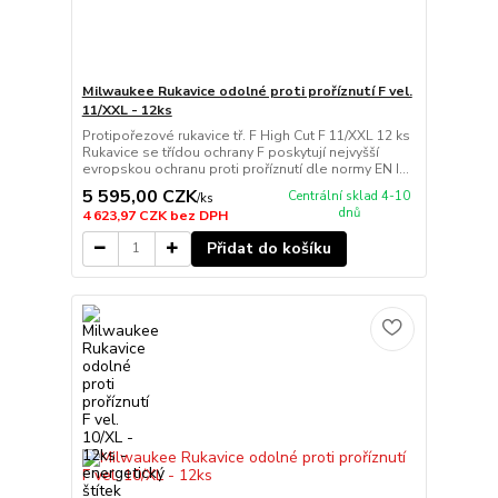
Milwaukee Rukavice odolné proti proříznutí F vel.
11/XXL - 12ks
Protipořezové rukavice tř. F High Cut F 11/XXL 12 ks
Rukavice se třídou ochrany F poskytují nejvyšší
evropskou ochranu proti proříznutí dle normy EN I...
5 595,00 CZK
Centrální sklad 4-10
/
ks
dnů
4 623,97 CZK
bez DPH
Přidat do košíku