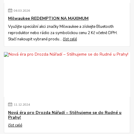
06
.
03
.
2026
Milwaukee REDEMPTION NA MAXIMUM
Využijte speciální akci značky Milwaukee a získejte Bluetooth
reproduktor nebo rádio za symbolickou cenu 2 Kč včetně DPH.
Stačí nakoupit vybrané produ...
číst celé
11
.
12
.
2024
Nová éra pro Drozda Nářadí – Stěhujeme se do Rudné u
Prahy!
číst celé