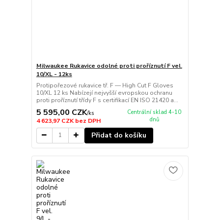
Milwaukee Rukavice odolné proti proříznutí F vel.
10/XL - 12ks
Protipořezové rukavice tř. F — High Cut F Gloves
10/XL 12 ks Nabízejí nejvyšší evropskou ochranu
proti proříznutí třídy F s certifikací EN ISO 21420 a...
5 595,00 CZK
Centrální sklad 4-10
/
ks
dnů
4 623,97 CZK
bez DPH
Přidat do košíku