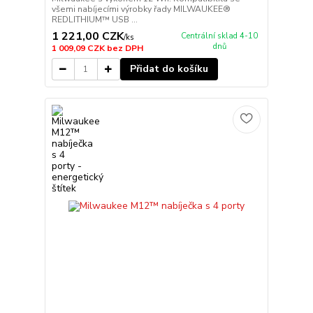
všemi nabíjecími výrobky řady MILWAUKEE®
REDLITHIUM™ USB ...
1 221,00 CZK
Centrální sklad 4-10
/
ks
dnů
1 009,09 CZK
bez DPH
Přidat do košíku