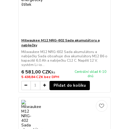
Milwaukee M12 NRG-602 Sada akumulátoru a
nabíječky
Milwaukee M12 NRG-602 Sada akumulátoru a
nabíječky Sada obsahuje dva akumulátory M12 B6 o
kapacitě 6,0 Ah a nabíječku C12 C. Napětí 12 V,
systém Li-io...
6 581,00 CZK
Centrální sklad 4-10
/
ks
dnů
5 438,84 CZK
bez DPH
Přidat do košíku