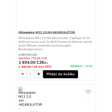
Milwaukee M12 3.0 AH AKUMULÁTOR
Milwaukee M12 3.0 AH Akumulátor Zajišťuje až 3x
dobu provozu a až 2x delší životnost baterie oproti
jiným lithium-iontovým technologiím.
Bezkompromisn...
2 467,00 CZK
Ušetříte 773,00 CZK
1 694,00 CZK
/
ks
Skladem - 14 ks
1 400,00 CZK
bez DPH
Přidat do košíku