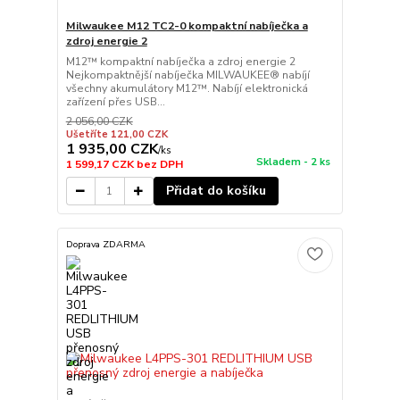
Milwaukee M12 TC2-0 kompaktní nabíječka a
zdroj energie 2
M12™ kompaktní nabíječka a zdroj energie 2
Nejkompaktnější nabíječka MILWAUKEE® nabíjí
všechny akumulátory M12™. Nabíjí elektronická
zařízení přes USB...
2 056,00 CZK
Ušetříte 121,00 CZK
1 935,00 CZK
/
ks
Skladem - 2 ks
1 599,17 CZK
bez DPH
Přidat do košíku
Doprava ZDARMA