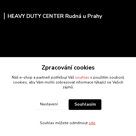
HEAVY DUTY CENTER Rudná u Prahy
Zpracování cookies
Náš e-shop a partneři potřebují Váš
souhlas
s použitím souborů
cookies, aby Vám mohli zobrazovat informace týkající se Vašich
zájmů.
Kontakty
Souhlasím
Nastavení
www.drozda-naradi.cz
Souhlas můžete odmítnout
zde
.
‭+420 724 731 915