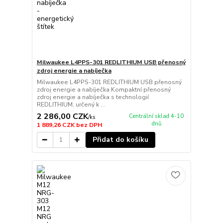
Milwaukee L4PPS-301 REDLITHIUM USB přenosný
zdroj energie a nabíječka
Milwaukee L4PPS-301 REDLITHIUM USB přenosný
zdroj energie a nabíječka Kompaktní přenosný
zdroj energie a nabíječka s technologií
REDLITHIUM, určený k ...
2 286,00 CZK
Centrální sklad 4-10
/
ks
dnů
1 889,26 CZK
bez DPH
Přidat do košíku