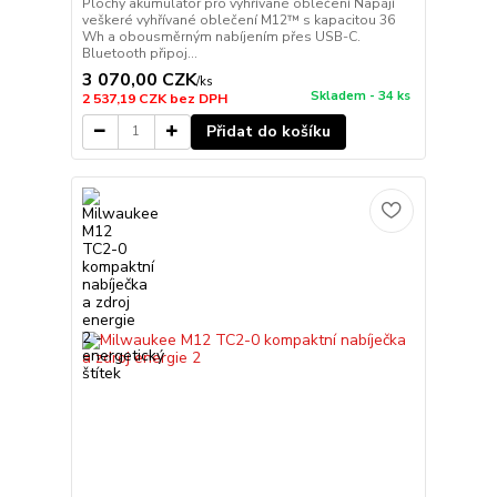
Plochý akumulátor pro vyhřívané oblečení Napájí
veškeré vyhřívané oblečení M12™ s kapacitou 36
Wh a obousměrným nabíjením přes USB-C.
Bluetooth připoj...
3 070,00 CZK
/
ks
Skladem - 34 ks
2 537,19 CZK
bez DPH
Přidat do košíku