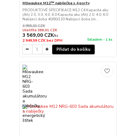
Milwaukee M12™ nabíječka s 4 porty
PRODUKTOVÉ SPECIFIKACE M12 C4 Kapacita aku
(Ah) 2.0, 3.0, 4.0, 6.0 Kapacita aku (Ah) 2.0, 4.0, 6.0
Nabíjecí doba 40/80/130 Nabíjecí doba (m...
3 955,01 CZK
Ušetříte 386,01 CZK
3 569,00 CZK
/
ks
Skladem - 1 ks
2 949,59 CZK
bez DPH
Přidat do košíku