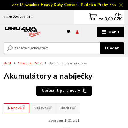
>>> Milwaukee Heavy Duty Center - Rudná u Prahy <<<
0
ks
‭+420 724 731 915
za
0,00 CZK
Menu
Hledat
Úvod
Milwaukee M12
Akumulátory a nabíječky
Akumulátory a nabíječky
Upřesnit parametry
Nejnovější
Nejlevnější
Nejdražší
Zobrazuji 1-21 z 21