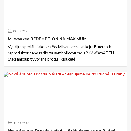
06
.
03
.
2026
Milwaukee REDEMPTION NA MAXIMUM
Využijte speciální akci značky Milwaukee a získejte Bluetooth
reproduktor nebo rádio za symbolickou cenu 2 Kč včetně DPH.
Stačí nakoupit vybrané produ...
číst celé
11
.
12
.
2024
Nová éra pro Drozda Nářadí – Stěhujeme se do Rudné u