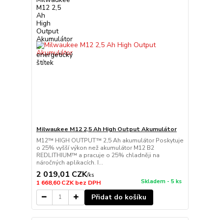
Milwaukee M12 2,5 Ah High Output Akumulátor
M12™ HIGH OUTPUT™ 2,5 Ah akumulátor Poskytuje
o 25% vyšší výkon než akumulátor M12 B2
REDLITHIUM™ a pracuje o 25% chladněji na
náročných aplikacích. I...
2 019,01 CZK
/
ks
Skladem - 5 ks
1 668,60 CZK
bez DPH
Přidat do košíku