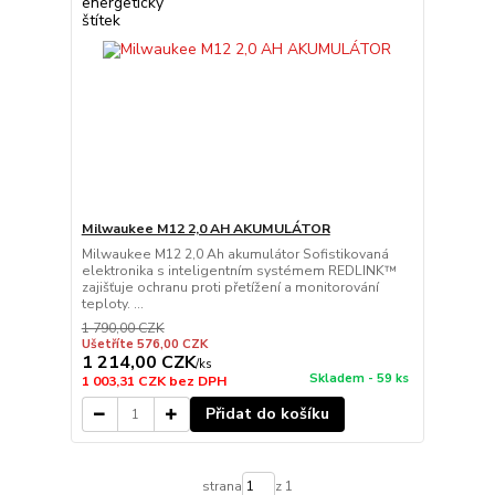
Milwaukee M12 2,0 AH AKUMULÁTOR
Milwaukee M12 2,0 Ah akumulátor Sofistikovaná
elektronika s inteligentním systémem REDLINK™
zajišťuje ochranu proti přetížení a monitorování
teploty. ...
1 790,00 CZK
Ušetříte 576,00 CZK
1 214,00 CZK
/
ks
Skladem - 59 ks
1 003,31 CZK
bez DPH
Přidat do košíku
strana
z 1