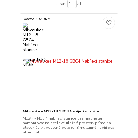
strana
z 1
Doprava ZDARMA
Milwaukee M12-18 GBC4 Nabíjecí stanice
M12™ - M18™ nabíjecí stanice Lze magnetem
namontovat na ocelové úložné prostory přímo na
staveništi v libovolné poloze. Simultánně nabíjí dva
akumulát...