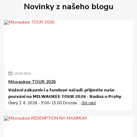
Novinky z našeho blogu
25
.
05
.
2026
Milwaukee TOUR 2026
𝗩𝗮́𝘇̌𝗲𝗻𝗶́ 𝘇𝗮́𝗸𝗮𝘇𝗻𝗶́𝗰𝗶 𝗮 𝗳𝗮𝗻𝗱𝗼𝘃𝗲́ 𝗻𝗮́𝗿̌𝗮𝗱𝗶́, 𝗽𝗿̌𝗶𝗷𝗺𝗲̌𝘁𝗲 𝗻𝗮𝘀̌𝗲
𝗽𝗼𝘇𝘃𝗮́𝗻𝗶́ 𝗻𝗮 𝗠𝗜𝗟𝗪𝗔𝗨𝗞𝗘𝗘 𝗧𝗢𝗨𝗥 𝟮𝟬𝟮𝟲 - 𝗥𝘂𝗱𝗻𝗮́ 𝘂 𝗣𝗿𝗮𝗵𝘆
Úterý 2. 6. 2026 - 9:00–15:00 Drozda ...
číst celé