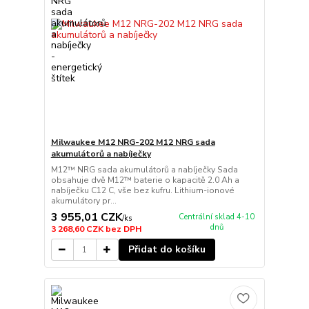
Milwaukee M12 NRG-202 M12 NRG sada
akumulátorů a nabíječky
M12™ NRG sada akumulátorů a nabíječky Sada
obsahuje dvě M12™ baterie o kapacitě 2.0 Ah a
nabíječku C12 C, vše bez kufru. Lithium-ionové
akumulátory pr...
3 955,01 CZK
Centrální sklad 4-10
/
ks
dnů
3 268,60 CZK
bez DPH
Přidat do košíku