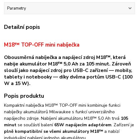
Parametry
Detailní popis
M18™ TOP-OFF mini nabíječka
Obousměrná nabíječka a napájecí zdroj M18™, která
nabije akumulátor M18™ 5,0 Ah za 105 minut. Zároveň
slouží jako napájecí zdroj pro USB-C zařízení — mobily,
tablety i notebooky — díky dvěma portům USB-C (100
W a 15 W).
Popis produktu
Kompaktní nabíječka M18™ TOP-OFF mini kombinuje funkci
nabíječky akumulátorů Milwaukee s funkcí univerzálního
napájecího zdroje. Nabíjení akumulátoru M18™ 5,0 Ah trvá
105
minut
se součástí balení
65W napájecím adaptérem
. Zařízení je
plně kompatibilní se všemi akumulátory M18™
a nabízí
individuální nabíjení jednoho akumulátoru.