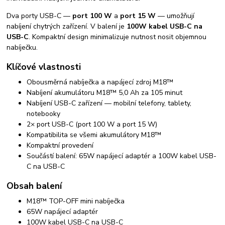
Dva porty USB-C —
port 100 W
a
port 15 W
— umožňují
nabíjení chytrých zařízení. V balení je
100W kabel USB-C na
USB-C
. Kompaktní design minimalizuje nutnost nosit objemnou
nabíječku.
Klíčové vlastnosti
Obousměrná nabíječka a napájecí zdroj M18™
Nabíjení akumulátoru M18™ 5,0 Ah za 105 minut
Nabíjení USB-C zařízení — mobilní telefony, tablety,
notebooky
2× port USB-C (port 100 W a port 15 W)
Kompatibilita se všemi akumulátory M18™
Kompaktní provedení
Součástí balení: 65W napájecí adaptér a 100W kabel USB-
C na USB-C
Obsah balení
M18™ TOP-OFF mini nabíječka
65W napájecí adaptér
100W kabel USB-C na USB-C