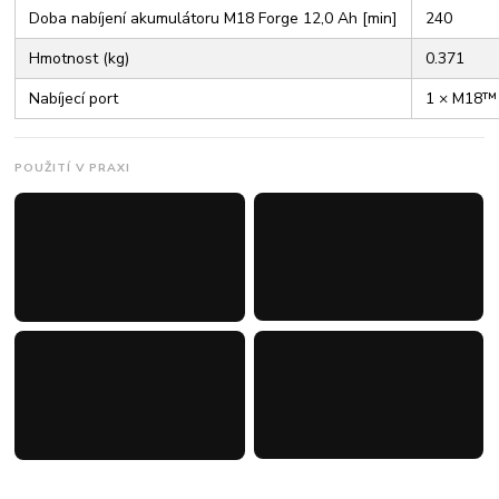
Doba nabíjení akumulátoru M18 Forge 12,0 Ah [min]
240
Hmotnost (kg)
0.371
Nabíjecí port
1 × M18™
POUŽITÍ V PRAXI