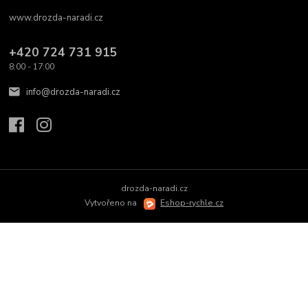
www.drozda-naradi.cz
‭+420 724 731 915
8:00 - 17:00
info@drozda-naradi.cz
drozda-naradi.cz
Vytvořeno na
Eshop-rychle.cz