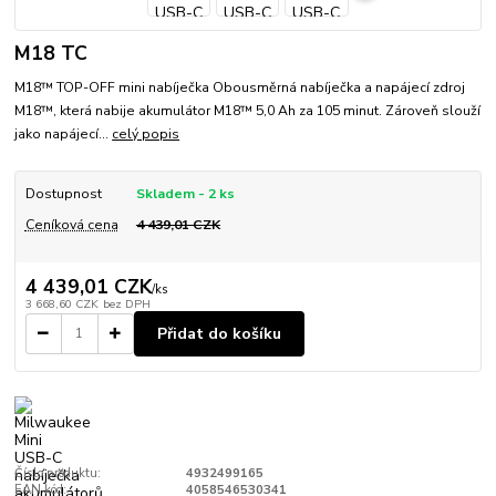
M18 TC
M18™ TOP-OFF mini nabíječka Obousměrná nabíječka a napájecí zdroj
M18™, která nabije akumulátor M18™ 5,0 Ah za 105 minut. Zároveň slouží
jako napájecí...
celý popis
Dostupnost
Skladem - 2 ks
Ceníková cena
4 439,01 CZK
4 439,01 CZK
/
ks
3 668,60 CZK
bez DPH
Přidat do košíku
Číslo produktu:
4932499165
EAN kód:
4058546530341