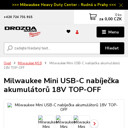
>>> Milwaukee Heavy Duty Center - Rudná u Prahy <<<
0
ks
‭+420 724 731 915
za
0,00 CZK
Menu
Hledat
Úvod
Milwaukee M18
Milwaukee Mini USB-C nabíječka akumulátorů
18V TOP-OFF
Milwaukee Mini USB-C nabíječka
akumulátorů 18V TOP-OFF