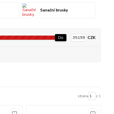
Sanační brusky
Do
CZK
strana
z 1