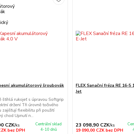
pesní akumulátorový šroubovák
FLEX Sanační fréza RE 16-5 1
Jet
 štíhlá rukojeť s úpravou Softgrip
ektní držení Tři úrovně točivého
ajišťují flexibilitu při použití
vý chod Upnutí n...
Centrální sklad
Cen
00 CZK
23 098,90 CZK
/
ks
/
ks
4-10 dnů
 CZK
bez DPH
19 090,00 CZK
bez DPH