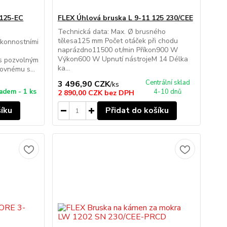
 125-EC
FLEX Úhlová bruska L 9-11 125 230/CEE
Technická data: Max. Ø brusného
tělesa125 mm Počet otáček při chodu
ýkonnostními
naprázdno11500 ot/min Příkon900 W
Výkon600 W Upnutí nástrojeM 14 Délka
 s pozvolným
ka...
ovnému s...
Centrální sklad
3 496,90 CZK
/
ks
adem - 1 ks
4-10 dnů
2 890,00 CZK
bez DPH
šíku
Přidat do košíku