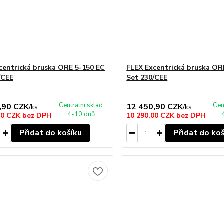
centrická bruska ORE 5-150 EC
FLEX Excentrická bruska OR
/CEE
Set 230/CEE
Centrální sklad
Cen
,90 CZK
12 450,90 CZK
/
ks
/
ks
4-10 dnů
00 CZK
bez DPH
10 290,00 CZK
bez DPH
Přidat do košíku
Přidat do ko