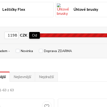
Leštičky Flex
Úhlové brusky
CZK
Od
adem -
Novinka
Doprava ZDARMA
ější
Nejlevnější
Nejdražší
1-63 z 63