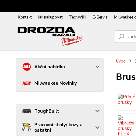
Kontakt
Jak nakupovat
TechWIKI
E-Servis
Milwaukee 
Úvod
B
Akční nabídka
Brus
Milwaukee Novinky
ToughBuilt
Pracovní stoly/ kozy a
ostatní