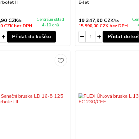
rboJet II
E-Jet
Centrální sklad
Cen
,90 CZK
19 347,90 CZK
/
ks
/
ks
4-10 dnů
00 CZK
bez DPH
15 990,00 CZK
bez DPH
Přidat do košíku
Přidat do ko