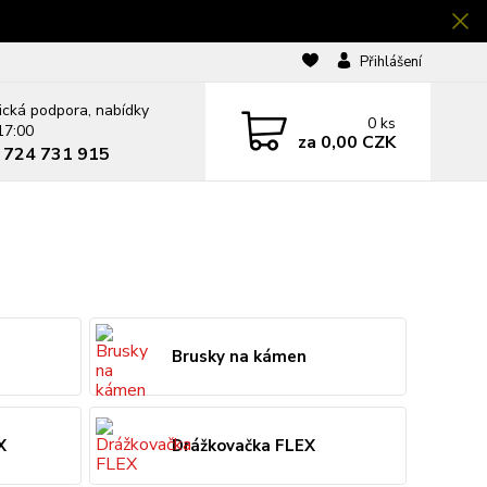
Přihlášení
ická podpora, nabídky
0
ks
17:00
za
0,00 CZK
0 724 731 915
Brusky na kámen
X
Drážkovačka FLEX