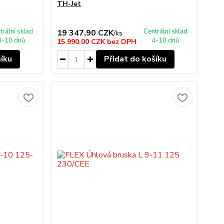
TH-Jet
trální sklad
Centrální sklad
19 347,90 CZK
/
ks
4-10 dnů
4-10 dnů
15 990,00 CZK
bez DPH
šíku
Přidat do košíku