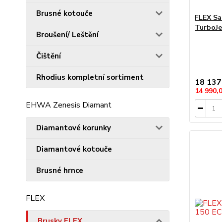
Brusné kotouče
FLEX Sa
TurboJet
Broušení/ Leštění
Čištění
Rhodius kompletní sortiment
18 137
14 990,
EHWA Zenesis Diamant
Diamantové korunky
Diamantové kotouče
Brusné hrnce
FLEX
Brusky FLEX