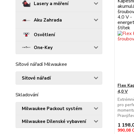
Lasery a měření
Aku Zahrada
Osvětlení
One-Key
Síťové nářadí Milwaukee
Síťové nářadí
Flex Ka
4,0 V
Skladování
Extrémně
pro perf
Milwaukee Packout systém
momentu z
Pravý/le
Milwaukee Dílenské vybavení
1 198,
990,08