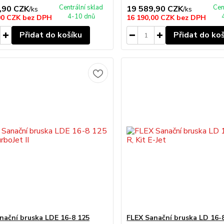
Centrální sklad
Cen
,90 CZK
19 589,90 CZK
/
ks
/
ks
4-10 dnů
00 CZK
bez DPH
16 190,00 CZK
bez DPH
Přidat do košíku
Přidat do ko
nační bruska LDE 16-8 125
FLEX Sanační bruska LD 16-8