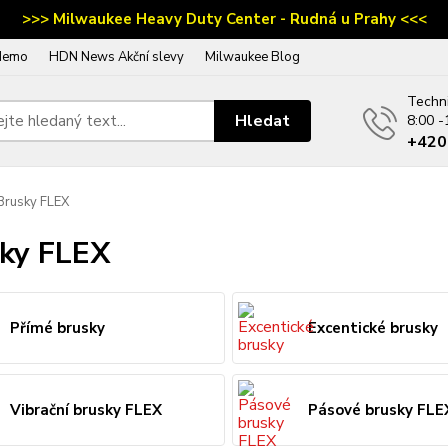
>>> Milwaukee Heavy Duty Center - Rudná u Prahy <<<
demo
HDN News Akční slevy
Milwaukee Blog
Techn
Hledat
8:00 -
‭+42
rusky FLEX
ky FLEX
Přímé brusky
Excentické brusky
Vibrační brusky FLEX
Pásové brusky FLE