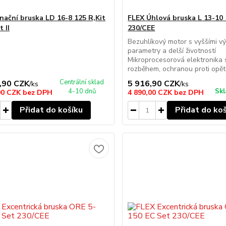
nační bruska LD 16-8 125 R,Kit
FLEX Úhlová bruska L 13-10
 II
230/CEE
Bezuhlíkový motor s vyššími v
parametry a delší životností
Mikroprocesorová elektronika
rozběhem, ochranou proti opět
Centrální sklad
,90 CZK
5 916,90 CZK
/
ks
/
ks
4-10 dnů
Skl
00 CZK
bez DPH
4 890,00 CZK
bez DPH
Přidat do košíku
Přidat do ko