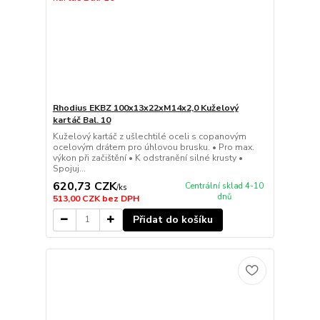
Rhodius EKBZ 100x13x22xM14x2,0 Kuželový
kartáč Bal. 10
Kuželový kartáč z ušlechtilé oceli s copanovým
ocelovým drátem pro úhlovou brusku. • Pro max.
výkon při začištění • K odstranění silné krusty •
Spojuj...
620,73 CZK
Centrální sklad 4-10
/
ks
dnů
513,00 CZK
bez DPH
Přidat do košíku