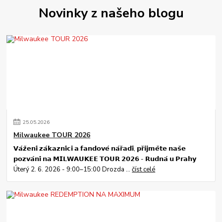
Novinky z našeho blogu
25
.
05
.
2026
Milwaukee TOUR 2026
𝗩𝗮́𝘇̌𝗲𝗻𝗶́ 𝘇𝗮́𝗸𝗮𝘇𝗻𝗶́𝗰𝗶 𝗮 𝗳𝗮𝗻𝗱𝗼𝘃𝗲́ 𝗻𝗮́𝗿̌𝗮𝗱𝗶́, 𝗽𝗿̌𝗶𝗷𝗺𝗲̌𝘁𝗲 𝗻𝗮𝘀̌𝗲
𝗽𝗼𝘇𝘃𝗮́𝗻𝗶́ 𝗻𝗮 𝗠𝗜𝗟𝗪𝗔𝗨𝗞𝗘𝗘 𝗧𝗢𝗨𝗥 𝟮𝟬𝟮𝟲 - 𝗥𝘂𝗱𝗻𝗮́ 𝘂 𝗣𝗿𝗮𝗵𝘆
Úterý 2. 6. 2026 - 9:00–15:00 Drozda ...
číst celé