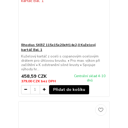
Rhodius SKBZ 115x15x20xM14x2,0 Kuželový
kartáč Bal. 1
Kuželový kartáč z oceli s copanovým ocelovým
drátem pro úhlovou brusku. • Pro max. výkon při
začištění • K odstranění silné krusty • Spojuje
výhody hr...
458,59 CZK
Centrální sklad 4-10
dnů
379,00 CZK
bez DPH
Přidat do košíku