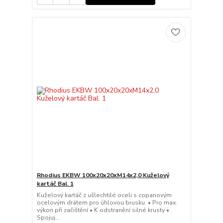
Rhodius EKBW 100x20x20xM14x2,0 Kuželový
kartáč Bal. 1
Kuželový kartáč z ušlechtilé oceli s copanovým
ocelovým drátem pro úhlovou brusku. • Pro max.
výkon při začištění • K odstranění silné krusty •
Spojuj...