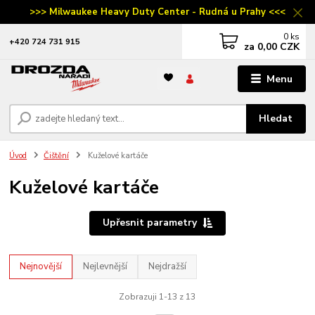
>>> Milwaukee Heavy Duty Center - Rudná u Prahy <<<
0
ks
‭+420 724 731 915
za
0,00 CZK
Menu
Hledat
Úvod
Čištění
Kuželové kartáče
Kuželové kartáče
Upřesnit parametry
Nejnovější
Nejlevnější
Nejdražší
Zobrazuji 1-13 z 13