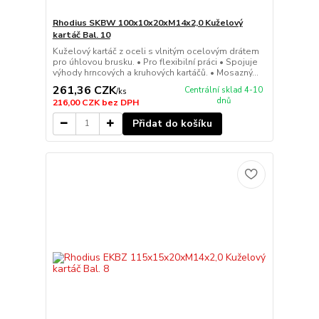
Rhodius SKBW 100x10x20xM14x2,0 Kuželový
kartáč Bal. 10
Kuželový kartáč z oceli s vlnitým ocelovým drátem
pro úhlovou brusku. • Pro flexibilní práci • Spojuje
výhody hrncových a kruhových kartáčů. • Mosazný...
261,36 CZK
Centrální sklad 4-10
/
ks
dnů
216,00 CZK
bez DPH
Přidat do košíku