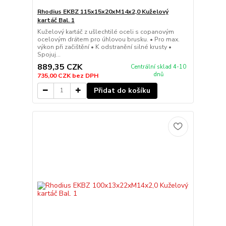
Rhodius EKBZ 115x15x20xM14x2,0 Kuželový
kartáč Bal. 1
Kuželový kartáč z ušlechtilé oceli s copanovým
ocelovým drátem pro úhlovou brusku. • Pro max.
výkon při začištění • K odstranění silné krusty •
Spojuj...
889,35 CZK
Centrální sklad 4-10
dnů
735,00 CZK
bez DPH
Přidat do košíku