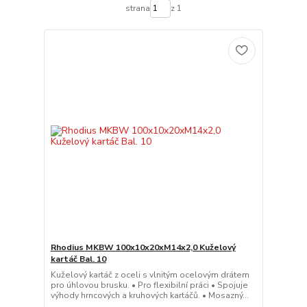
strana
z 1
Rhodius MKBW 100x10x20xM14x2,0 Kuželový
kartáč Bal. 10
Kuželový kartáč z oceli s vlnitým ocelovým drátem
pro úhlovou brusku. • Pro flexibilní práci • Spojuje
výhody hrncových a kruhových kartáčů. • Mosazný...