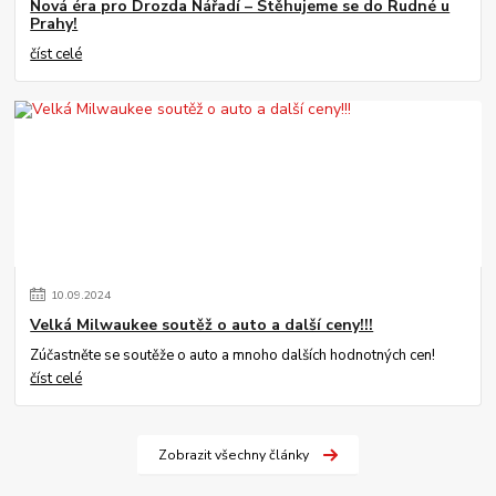
Nová éra pro Drozda Nářadí – Stěhujeme se do Rudné u
Prahy!
číst celé
10
.
09
.
2024
Velká Milwaukee soutěž o auto a další ceny!!!
Zúčastněte se soutěže o auto a mnoho dalších hodnotných cen!
číst celé
Zobrazit všechny články