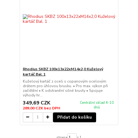
Rhodius SKBZ 100x13x22xM14x2,0 Kuželový
kartáč Bal. 1
Kuželový kartáč z oceli s copanovým ocelovým
drátem pro úhlovou brusku. • Pro max. výkon při
začištění • K odstranění silné krusty • Spojuje
výhody hr...
349,69 CZK
Centrální sklad 4-10
dnů
289,00 CZK
bez DPH
Přidat do košíku
strana
z 1