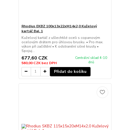
Rhodius EKBZ 100x13x22xM14x2,0 Kuželový
kartáč Bal. 1
Kuželový kartáč z ušlechtilé oceli s copanovým
ocelovým drátem pro úhlovou brusku. • Pro max.
výkon při začištění • K odstranění silné krusty •
Spojuj...
677,60 CZK
Centrální sklad 4-10
dnů
560,00 CZK
bez DPH
Přidat do košíku