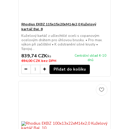
Rhodius EKBZ 115x15x20xM14x2,0 Kuželový
kartáč Bal. 8
Kuželový kartáč z ušlechtilé oceli s copanovým
ocelovým drátem pro úhlovou brusku. • Pro max.
výkon při začištění • K odstranění silné krusty •
Spojuj...
839,74 CZK
Centrální sklad 4-10
/
ks
dnů
694,00 CZK
bez DPH
Přidat do košíku