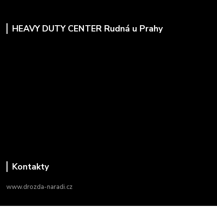
HEAVY DUTY CENTER Rudná u Prahy
Kontakty
www.drozda-naradi.cz
‭+420 724 731 915