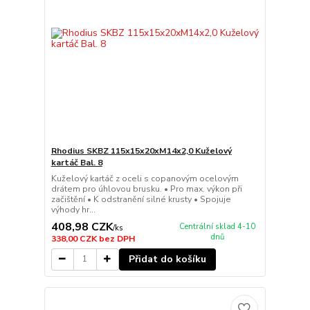
Rhodius SKBZ 115x15x20xM14x2,0 Kuželový
kartáč Bal. 8
Kuželový kartáč z oceli s copanovým ocelovým
drátem pro úhlovou brusku. • Pro max. výkon při
začištění • K odstranění silné krusty • Spojuje
výhody hr...
408,98 CZK
Centrální sklad 4-10
/
ks
dnů
338,00 CZK
bez DPH
Přidat do košíku