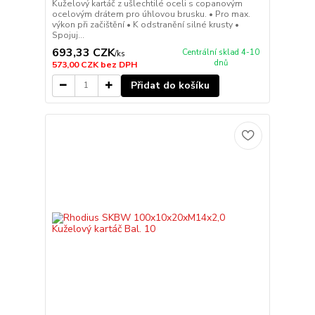
Kuželový kartáč z ušlechtilé oceli s copanovým
ocelovým drátem pro úhlovou brusku. • Pro max.
výkon při začištění • K odstranění silné krusty •
Spojuj...
693,33 CZK
Centrální sklad 4-10
/
ks
dnů
573,00 CZK
bez DPH
Přidat do košíku