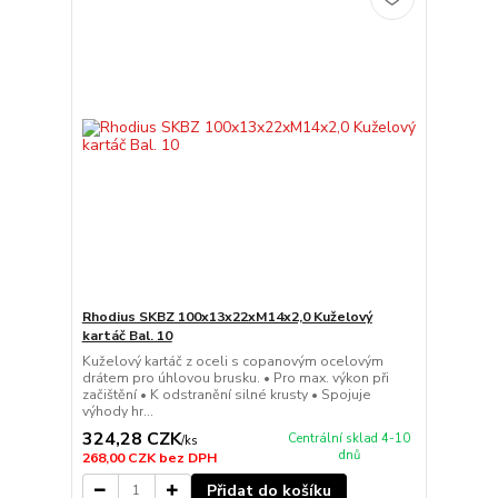
Rhodius SKBZ 100x13x22xM14x2,0 Kuželový
kartáč Bal. 10
Kuželový kartáč z oceli s copanovým ocelovým
drátem pro úhlovou brusku. • Pro max. výkon při
začištění • K odstranění silné krusty • Spojuje
výhody hr...
324,28 CZK
Centrální sklad 4-10
/
ks
dnů
268,00 CZK
bez DPH
Přidat do košíku