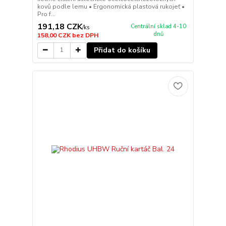
kovů podle lemu • Ergonomická plastová rukojeť •
Pro f...
191,18 CZK
Centrální sklad 4-10
/
ks
dnů
158,00 CZK
bez DPH
Přidat do košíku