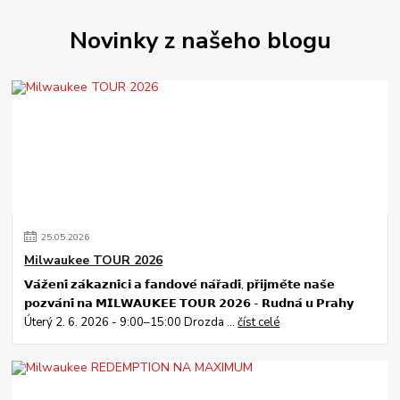
Novinky z našeho blogu
25
.
05
.
2026
Milwaukee TOUR 2026
𝗩𝗮́𝘇̌𝗲𝗻𝗶́ 𝘇𝗮́𝗸𝗮𝘇𝗻𝗶́𝗰𝗶 𝗮 𝗳𝗮𝗻𝗱𝗼𝘃𝗲́ 𝗻𝗮́𝗿̌𝗮𝗱𝗶́, 𝗽𝗿̌𝗶𝗷𝗺𝗲̌𝘁𝗲 𝗻𝗮𝘀̌𝗲
𝗽𝗼𝘇𝘃𝗮́𝗻𝗶́ 𝗻𝗮 𝗠𝗜𝗟𝗪𝗔𝗨𝗞𝗘𝗘 𝗧𝗢𝗨𝗥 𝟮𝟬𝟮𝟲 - 𝗥𝘂𝗱𝗻𝗮́ 𝘂 𝗣𝗿𝗮𝗵𝘆
Úterý 2. 6. 2026 - 9:00–15:00 Drozda ...
číst celé