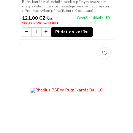
Ruční kartáč z ušlechtilé oceli s přímým osazením
dráty z ušlechtilé oceli zajištuje vysoký čisticí výkon.
• Pro max. výkon při začištění • K odstraně...
121,00 CZK
Centrální sklad 4-10
/
ks
dnů
100,00 CZK
bez DPH
Přidat do košíku