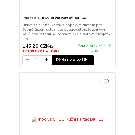
Rhodius UHBW Ruční kartáč Bal. 24
Univerzální ruční kartáč s copovým drátem pro
šetrné čištění ušlechtilé oceli/oceli/neželezných
kovů podle lemu • Ergonomická plastová rukojeť •
Pro f...
145,20 CZK
Centrální sklad 4-10
/
ks
dnů
120,00 CZK
bez DPH
Přidat do košíku