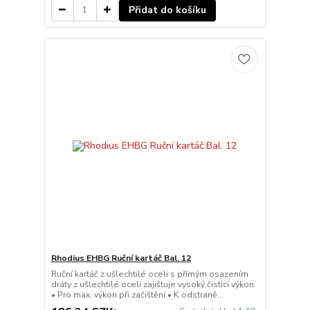
Přidat do košíku
Rhodius EHBG Ruční kartáč Bal. 12
Ruční kartáč z ušlechtilé oceli s přímým osazením
dráty z ušlechtilé oceli zajištuje vysoký čisticí výkon.
• Pro max. výkon při začištění • K odstraně...