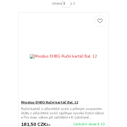
strana
z 1
Rhodius EHBG Ruční kartáč Bal. 12
Ruční kartáč z ušlechtilé oceli s přímým osazením
dráty z ušlechtilé oceli zajištuje vysoký čisticí výkon.
• Pro max. výkon při začištění • K odstraně...
181,50 CZK
Centrální sklad 4-10
/
ks