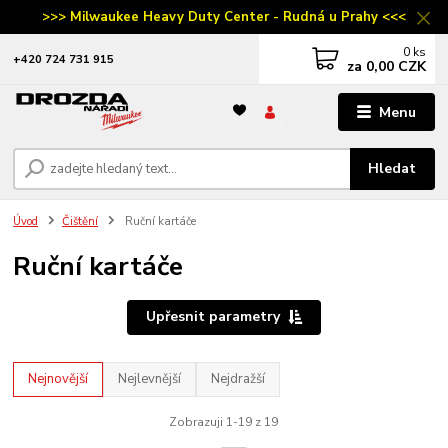
>>> Milwaukee Heavy Duty Center - Rudná u Prahy <<<
0
ks
‭+420 724 731 915
za
0,00 CZK
Menu
Hledat
Úvod
Čištění
Ruční kartáče
Ruční kartáče
Upřesnit parametry
Nejnovější
Nejlevnější
Nejdražší
Zobrazuji 1-19 z 19