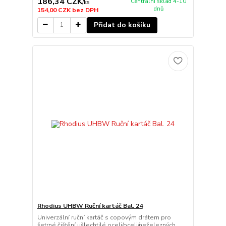
186,34 CZK
Centrální sklad 4-10
/
ks
dnů
154,00 CZK
bez DPH
Přidat do košíku
Rhodius UHBW Ruční kartáč Bal. 24
Univerzální ruční kartáč s copovým drátem pro
šetrné čištění ušlechtilé oceli/oceli/neželezných