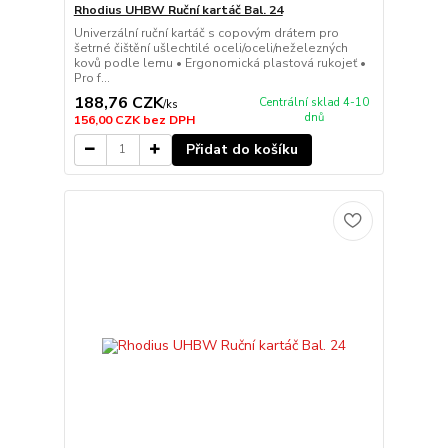
Rhodius UHBW Ruční kartáč Bal. 24
Univerzální ruční kartáč s copovým drátem pro
šetrné čištění ušlechtilé oceli/oceli/neželezných
kovů podle lemu • Ergonomická plastová rukojeť •
Pro f...
188,76 CZK
Centrální sklad 4-10
/
ks
dnů
156,00 CZK
bez DPH
Přidat do košíku