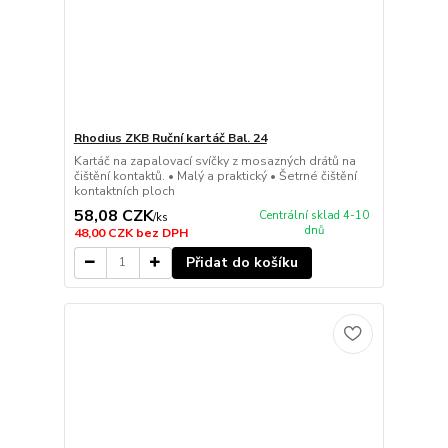
Rhodius ZKB Ruční kartáč Bal. 24
Kartáč na zapalovací svíčky z mosazných drátů na
čištění kontaktů. • Malý a praktický • Šetrné čištění
kontaktních ploch
58,08 CZK
Centrální sklad 4-10
/
ks
dnů
48,00 CZK
bez DPH
Přidat do košíku