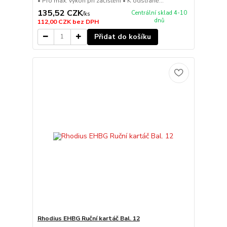
• Pro max. výkon při začištění • K odstraně...
135,52 CZK
Centrální sklad 4-10
/
ks
dnů
112,00 CZK
bez DPH
Přidat do košíku
Rhodius EHBG Ruční kartáč Bal. 12