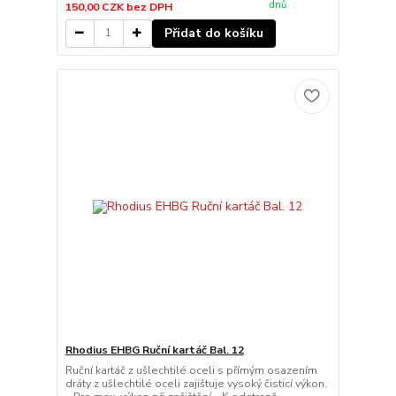
dnů
150,00 CZK
bez DPH
Přidat do košíku
Rhodius EHBG Ruční kartáč Bal. 12
Ruční kartáč z ušlechtilé oceli s přímým osazením
dráty z ušlechtilé oceli zajištuje vysoký čisticí výkon.