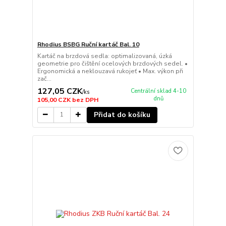
Rhodius BSBG Ruční kartáč Bal. 10
Kartáč na brzdová sedla: optimalizovaná, úzká
geometrie pro čištění ocelových brzdových sedel. •
Ergonomická a neklouzavá rukojeť • Max. výkon při
zač...
127,05 CZK
Centrální sklad 4-10
/
ks
dnů
105,00 CZK
bez DPH
Přidat do košíku