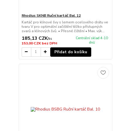
Rhodius SKNB Ruční kartáč Bal. 12
Kartáč pro klínové švy s lemem ocelového drátu ve
tvaru V pro optimální začištění těžko přístupných
svarů a klínových švů. • Přesné čištění • Max. výk...
185,13 CZK
Centrální sklad 4-10
/
ks
dnů
153,00 CZK
bez DPH
Přidat do košíku