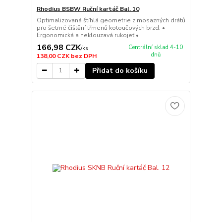
Rhodius BSBW Ruční kartáč Bal. 10
Optimalizovaná štíhlá geometrie z mosazných drátů
pro šetrné čištění třmenů kotoučových brzd. •
Ergonomická a neklouzavá rukojeť •
166,98 CZK
Centrální sklad 4-10
/
ks
dnů
138,00 CZK
bez DPH
Přidat do košíku