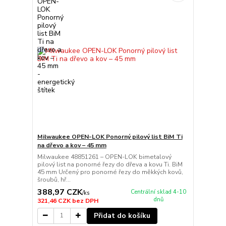
Milwaukee OPEN-LOK Ponorný pilový list BiM Ti
na dřevo a kov – 45 mm
Milwaukee 48851261 – OPEN-LOK bimetalový
pilový list na ponorné řezy do dřeva a kovu Ti. BiM
45 mm Určený pro ponorné řezy do měkkých kovů,
šroubů, hř...
388,97 CZK
Centrální sklad 4-10
/
ks
dnů
321,46 CZK
bez DPH
Přidat do košíku