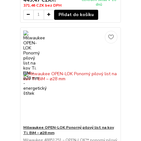
/
ks
dnů
371,46 CZK
bez DPH
Přidat do košíku
Milwaukee OPEN-LOK Ponorný pilový list na kov
Ti. BiM – ⌀28 mm
Milwaukee 48851251 – OPEN-LOK™ ponorný pilový