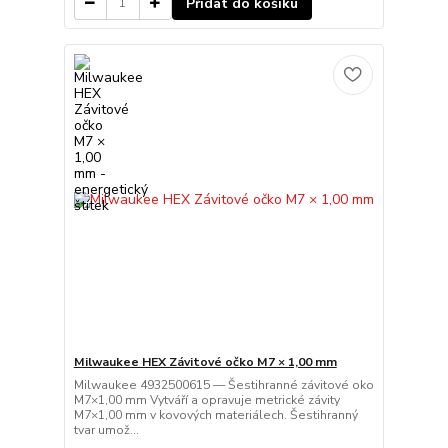
Přidat do košíku
Milwaukee HEX Závitové očko M7 × 1,00 mm
Milwaukee 4932500615 — Šestihranné závitové oko
M7×1,00 mm Vytváří a opravuje metrické závity
M7×1,00 mm v kovových materiálech. Šestihranný
tvar umož...