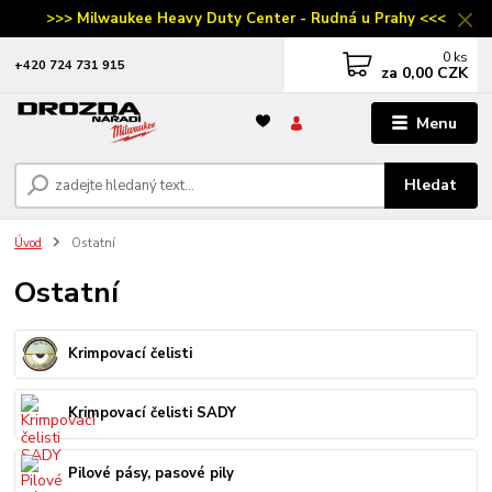
>>> Milwaukee Heavy Duty Center - Rudná u Prahy <<<
0
ks
‭+420 724 731 915
za
0,00 CZK
Menu
Hledat
Úvod
Ostatní
Ostatní
Krimpovací čelisti
Krimpovací čelisti SADY
Pilové pásy, pasové pily