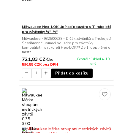
Milwaukee Hex-LOK Upínací pouzdro s T-rukojetí
pro závitníky ¼″–½″
Milwaukee 4932500628 – Držák závitníků s T-rukojetí
Šestihranné upínací pouzdro pro závitníky
kompatibilní s rukojetí Hex-LOK™ 2 v 1, doplněné o
nasta...
721,83 CZK
Centrální sklad 4-10
/
ks
dnů
596,55 CZK
bez DPH
Přidat do košíku