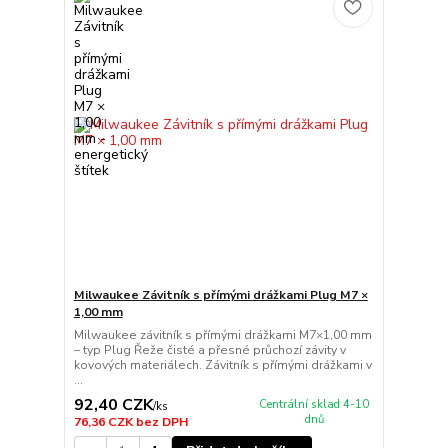
Milwaukee Závitník s přímými drážkami Plug M7 ×
1,00 mm
Milwaukee závitník s přímými drážkami M7×1,00 mm
– typ Plug Řeže čisté a přesné průchozí závity v
kovových materiálech. Závitník s přímými drážkami v
...
92,40 CZK
Centrální sklad 4-10
/
ks
dnů
76,36 CZK
bez DPH