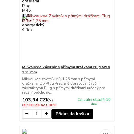
Milwaukee Závitník s přímými drážkami Plug M9 ×
1,25 mm
Milwaukee závitník M9×1,25 mm s přímými
drážkami, typ Plug Precizně opracovaný ruční
závitník typu Plug s přímými drážkami určený pro
řezání průchozíc...
103,94 CZK
Centrální sklad 4-10
/
ks
dnů
85,90 CZK
bez DPH
Přidat do košíku