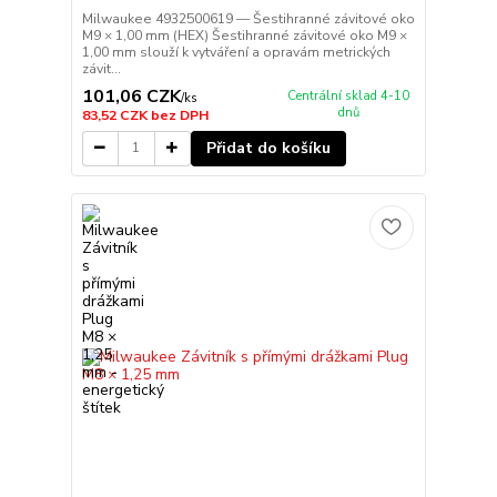
Milwaukee 4932500619 — Šestihranné závitové oko
M9 × 1,00 mm (HEX) Šestihranné závitové oko M9 ×
1,00 mm slouží k vytváření a opravám metrických
závit...
101,06 CZK
Centrální sklad 4-10
/
ks
dnů
83,52 CZK
bez DPH
Přidat do košíku