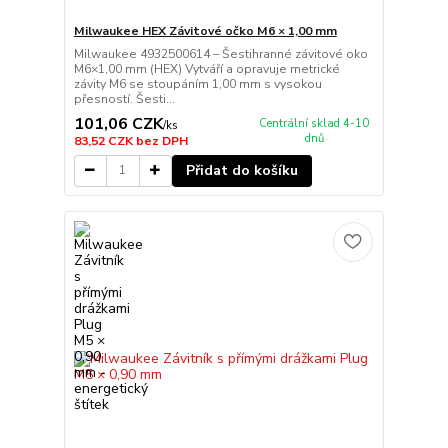
Milwaukee HEX Závitové očko M6 × 1,00 mm
Milwaukee 4932500614 – Šestihranné závitové oko
M6×1,00 mm (HEX) Vytváří a opravuje metrické
závity M6 se stoupáním 1,00 mm s vysokou
přesností. Šesti...
101,06 CZK
Centrální sklad 4-10
/
ks
dnů
83,52 CZK
bez DPH
Přidat do košíku