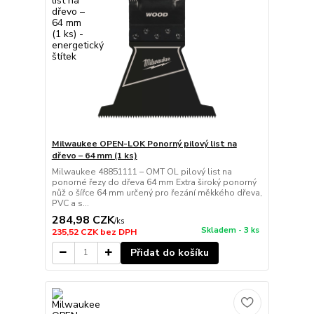
Milwaukee OPEN-LOK Ponorný pilový list na
dřevo – 64 mm (1 ks)
Milwaukee 48851111 – OMT OL pilový list na
ponorné řezy do dřeva 64 mm Extra široký ponorný
nůž o šířce 64 mm určený pro řezání měkkého dřeva,
PVC a s...
284,98 CZK
/
ks
Skladem - 3 ks
235,52 CZK
bez DPH
Přidat do košíku