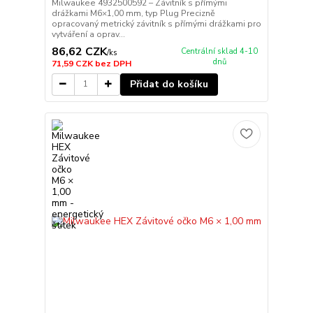
Milwaukee 4932500592 – Závitník s přímými
drážkami M6×1,00 mm, typ Plug Precizně
opracovaný metrický závitník s přímými drážkami pro
vytváření a oprav...
86,62 CZK
Centrální sklad 4-10
/
ks
dnů
71,59 CZK
bez DPH
Přidat do košíku