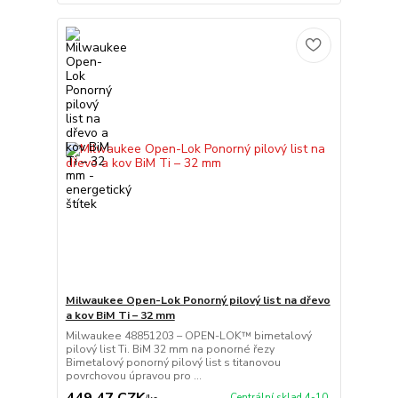
Milwaukee Open-Lok Ponorný pilový list na dřevo
a kov BiM Ti – 32 mm
Milwaukee 48851203 – OPEN-LOK™ bimetalový
pilový list Ti. BiM 32 mm na ponorné řezy
Bimetalový ponorný pilový list s titanovou
povrchovou úpravou pro ...
449,47 CZK
Centrální sklad 4-10