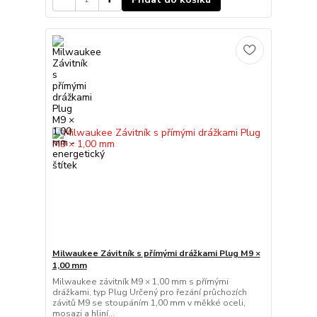
Milwaukee Závitník s přímými drážkami Plug M9 ×
1,00 mm
Milwaukee závitník M9 × 1,00 mm s přímými
drážkami, typ Plug Určený pro řezání průchozích
závitů M9 se stoupáním 1,00 mm v měkké oceli,
mosazi a hliní...