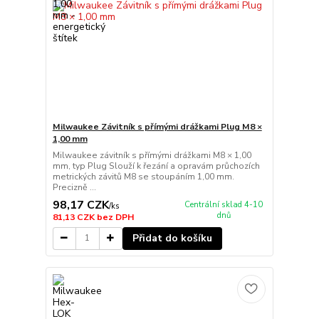
Milwaukee Závitník s přímými drážkami Plug M8 ×
1,00 mm
Milwaukee závitník s přímými drážkami M8 × 1,00
mm, typ Plug Slouží k řezání a opravám průchozích
metrických závitů M8 se stoupáním 1,00 mm.
Precizně ...
98,17 CZK
Centrální sklad 4-10
/
ks
dnů
81,13 CZK
bez DPH
Přidat do košíku