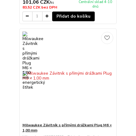
101,06 CZK
Centrální sklad 4-10
/
ks
dnů
83,52 CZK
bez DPH
Přidat do košíku
Milwaukee Závitník s přímými drážkami Plug M6 ×
1,00 mm