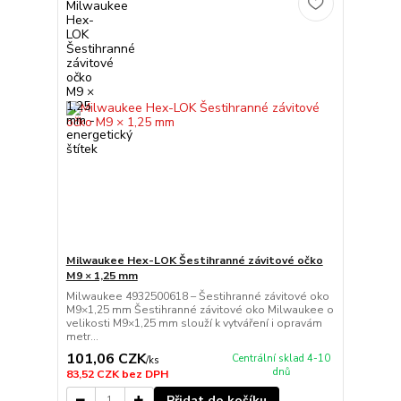
Milwaukee Hex-LOK Šestihranné závitové očko
M9 × 1,25 mm
Milwaukee 4932500618 – Šestihranné závitové oko
M9×1,25 mm Šestihranné závitové oko Milwaukee o
velikosti M9×1,25 mm slouží k vytváření i opravám
metr...
101,06 CZK
Centrální sklad 4-10
/
ks
dnů
83,52 CZK
bez DPH
Přidat do košíku