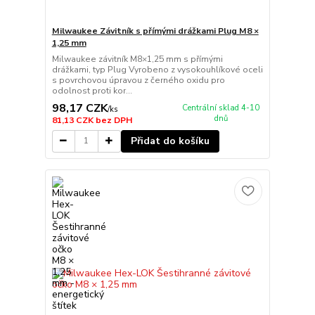
Milwaukee Závitník s přímými drážkami Plug M8 ×
1,25 mm
Milwaukee závitník M8×1,25 mm s přímými
drážkami, typ Plug Vyrobeno z vysokouhlíkové oceli
s povrchovou úpravou z černého oxidu pro
odolnost proti kor...
98,17 CZK
Centrální sklad 4-10
/
ks
dnů
81,13 CZK
bez DPH
Přidat do košíku