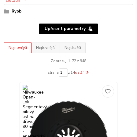
Ryobi
Upřesnit parametry
Nejnovější
Nejlevnější
Nejdražší
Zobrazuji 1-72 z 948
strana
z 14
další