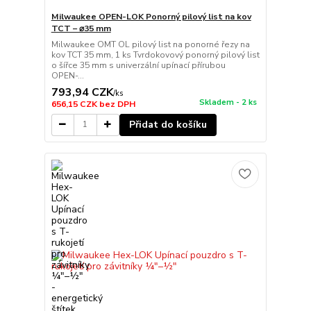
Milwaukee OPEN-LOK Ponorný pilový list na kov
TCT – ⌀35 mm
Milwaukee OMT OL pilový list na ponorné řezy na
kov TCT 35 mm, 1 ks Tvrdokovový ponorný pilový list
o šířce 35 mm s univerzální upínací přírubou
OPEN-...
793,94 CZK
/
ks
Skladem - 2 ks
656,15 CZK
bez DPH
Přidat do košíku