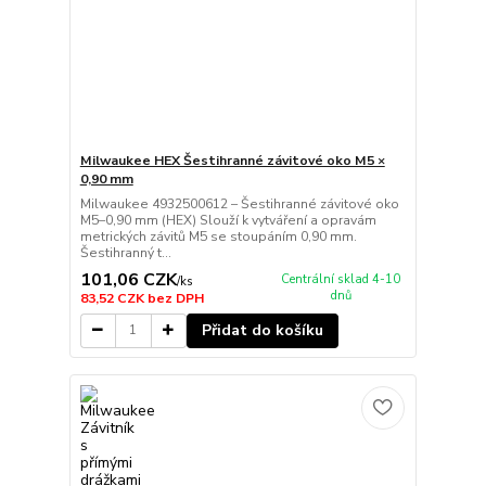
Milwaukee HEX Šestihranné závitové oko M5 ×
0,90 mm
Milwaukee 4932500612 – Šestihranné závitové oko
M5–0,90 mm (HEX) Slouží k vytváření a opravám
metrických závitů M5 se stoupáním 0,90 mm.
Šestihranný t...
101,06 CZK
Centrální sklad 4-10
/
ks
dnů
83,52 CZK
bez DPH
Přidat do košíku