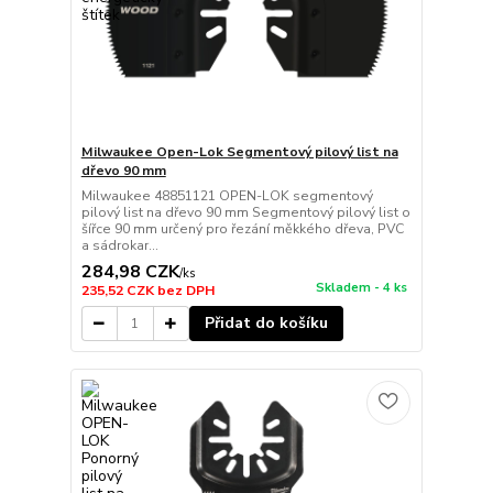
Milwaukee Open-Lok Segmentový pilový list na
dřevo 90 mm
Milwaukee 48851121 OPEN-LOK segmentový
pilový list na dřevo 90 mm Segmentový pilový list o
šířce 90 mm určený pro řezání měkkého dřeva, PVC
a sádrokar...
284,98 CZK
/
ks
Skladem - 4 ks
235,52 CZK
bez DPH
Přidat do košíku