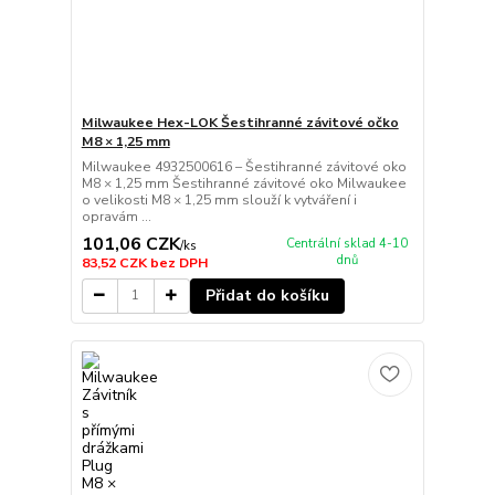
Milwaukee Hex-LOK Šestihranné závitové očko
M8 × 1,25 mm
Milwaukee 4932500616 – Šestihranné závitové oko
M8 × 1,25 mm Šestihranné závitové oko Milwaukee
o velikosti M8 × 1,25 mm slouží k vytváření i
opravám ...
101,06 CZK
Centrální sklad 4-10
/
ks
dnů
83,52 CZK
bez DPH
Přidat do košíku