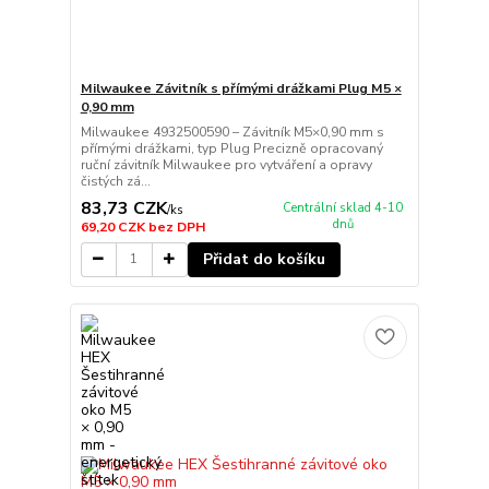
Milwaukee Závitník s přímými drážkami Plug M5 ×
0,90 mm
Milwaukee 4932500590 – Závitník M5×0,90 mm s
přímými drážkami, typ Plug Precizně opracovaný
ruční závitník Milwaukee pro vytváření a opravy
čistých zá...
83,73 CZK
Centrální sklad 4-10
/
ks
dnů
69,20 CZK
bez DPH
Přidat do košíku