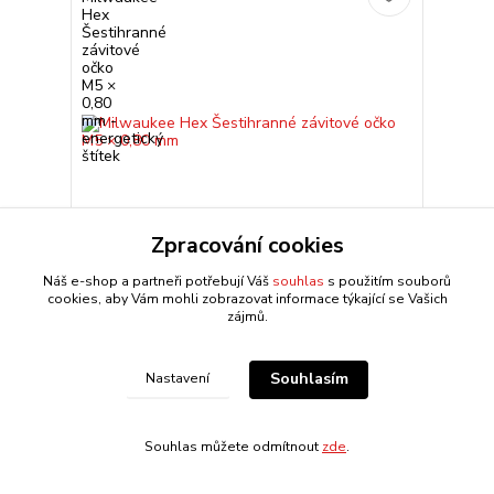
Zpracování cookies
Náš e-shop a partneři potřebují Váš
souhlas
s použitím souborů
cookies, aby Vám mohli zobrazovat informace týkající se Vašich
Milwaukee Hex Šestihranné závitové očko M5 ×
zájmů.
0,80 mm
Milwaukee 4932500613 – Šestihranné závitové oko
M5–0,80 mm Slouží k vytváření a opravám
Souhlasím
Nastavení
metrických závitů M5 se stoupáním 0,80 mm.
Vyrobeno z vysokouh...
101,06 CZK
Centrální sklad 4-10
/
ks
Souhlas můžete odmítnout
zde
.
dnů
83,52 CZK
bez DPH
Přidat do košíku