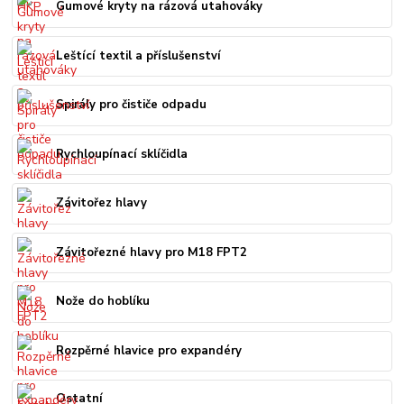
Gumové kryty na rázová utahováky
Leštící textil a příslušenství
Spirály pro čističe odpadu
Rychloupínací sklíčidla
Závitořez hlavy
Závitořezné hlavy pro M18 FPT2
Nože do hoblíku
Rozpěrné hlavice pro expandéry
Ostatní