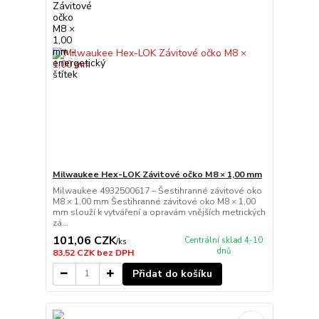
Milwaukee Hex-LOK Závitové očko M8 × 1,00 mm
Milwaukee 4932500617 – Šestihranné závitové oko
M8 × 1,00 mm Šestihranné závitové oko M8 × 1,00
mm slouží k vytváření a opravám vnějších metrických
zá...
101,06 CZK
Centrální sklad 4-10
/
ks
dnů
83,52 CZK
bez DPH
Přidat do košíku