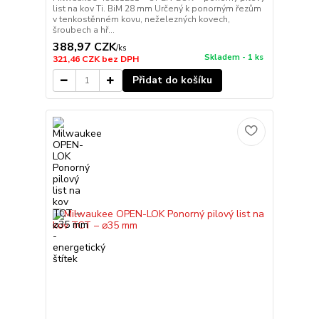
list na kov Ti. BiM 28 mm Určený k ponorným řezům
v tenkostěnném kovu, neželezných kovech,
šroubech a hř...
388,97 CZK
/
ks
Skladem - 1 ks
321,46 CZK
bez DPH
Přidat do košíku