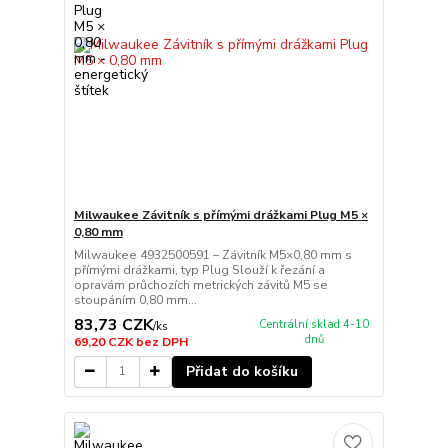
Milwaukee Závitník s přímými drážkami Plug M5 ×
0,80 mm
Milwaukee 4932500591 – Závitník M5×0,80 mm s
přímými drážkami, typ Plug Slouží k řezání a
opravám průchozích metrických závitů M5 se
stoupáním 0,80 mm...
83,73 CZK
Centrální sklad 4-10
/
ks
dnů
69,20 CZK
bez DPH
Přidat do košíku