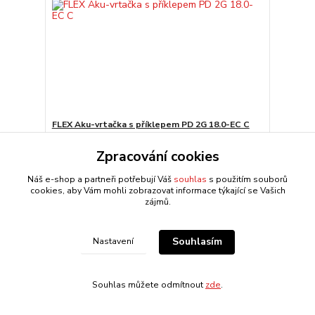
FLEX Aku-vrtačka s příklepem PD 2G 18.0-EC C
Zpracování cookies
7 368,90 CZK
Centrální sklad 4-10
/
ks
dnů
6 090,00 CZK
bez DPH
Náš e-shop a partneři potřebují Váš
souhlas
s použitím souborů
Přidat do košíku
cookies, aby Vám mohli zobrazovat informace týkající se Vašich
zájmů.
Souhlasím
Nastavení
Souhlas můžete odmítnout
zde
.