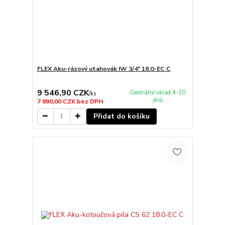
FLEX Aku-rázový utahovák IW 3/4" 18.0-EC C
9 546,90 CZK
Centrální sklad 4-10
/
ks
dnů
7 890,00 CZK
bez DPH
Přidat do košíku