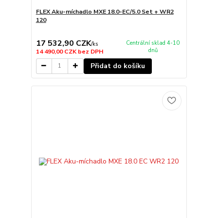
FLEX Aku-míchadlo MXE 18.0-EC/5.0 Set + WR2
120
17 532,90 CZK
Centrální sklad 4-10
/
ks
dnů
14 490,00 CZK
bez DPH
Přidat do košíku