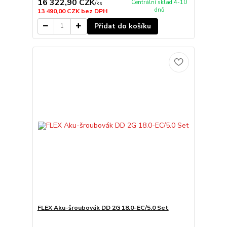
16 322,90 CZK
Centrální sklad 4-10
/
ks
dnů
13 490,00 CZK
bez DPH
Přidat do košíku
FLEX Aku-šroubovák DD 2G 18.0-EC/5.0 Set