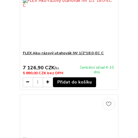
FLEX Aku-rázový utahovák IW 1/2"18.0-EC C
7 126,90 CZK
Centrální sklad 4-10
/
ks
dnů
5 890,00 CZK
bez DPH
Přidat do košíku