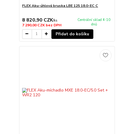
FLEX Aku-úhlová bruska LBE 125 18.0-EC C
8 820,90 CZK
Centrální sklad 4-10
/
ks
dnů
7 290,00 CZK
bez DPH
Přidat do košíku