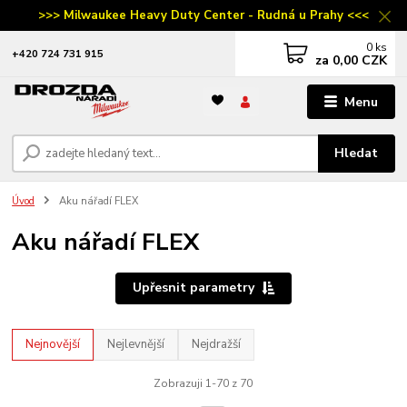
>>> Milwaukee Heavy Duty Center - Rudná u Prahy <<<
0
ks
‭+420 724 731 915
za
0,00 CZK
Menu
Hledat
Úvod
Aku nářadí FLEX
Aku nářadí FLEX
Upřesnit parametry
Nejnovější
Nejlevnější
Nejdražší
Zobrazuji 1-70 z 70