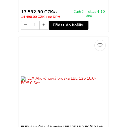
17 532,90 CZK
Centrální sklad 4-10
/
ks
dnů
14 490,00 CZK
bez DPH
Přidat do košíku
FLEX Aku-úhlová bruska LBE 125 18.0-EC/5.0 Set