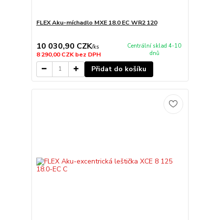
FLEX Aku-míchadlo MXE 18.0 EC WR2 120
10 030,90 CZK
Centrální sklad 4-10
/
ks
dnů
8 290,00 CZK
bez DPH
Přidat do košíku