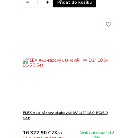
Přidat do košíku
FLEX Aku-rázový utahovák IW 1/2" 18.0-EC/5.0
Set
16 322,90 CZK
Centrální sklad 4-10
/
ks
dnů
13 490,00 CZK
bez DPH