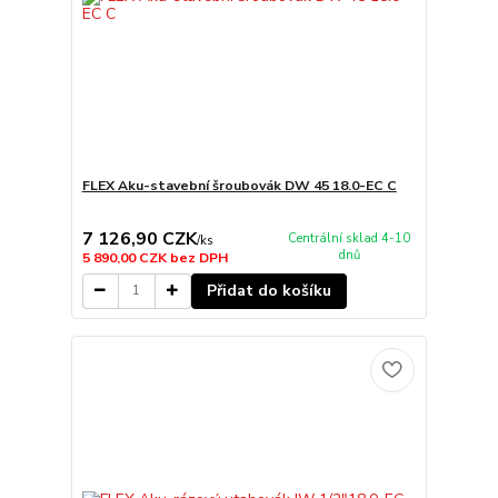
FLEX Aku-stavební šroubovák DW 45 18.0-EC C
7 126,90 CZK
Centrální sklad 4-10
/
ks
dnů
5 890,00 CZK
bez DPH
Přidat do košíku