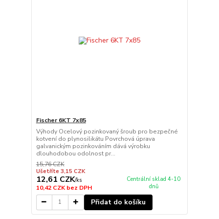
Fischer 6KT 7x85
Výhody Ocelový pozinkovaný šroub pro bezpečné
kotvení do plynosilikátu Povrchová úprava
galvanickým pozinkováním dává výrobku
dlouhodobou odolnost pr...
15,76 CZK
Ušetříte 3,15 CZK
12,61 CZK
Centrální sklad 4-10
/
ks
dnů
10,42 CZK
bez DPH
Přidat do košíku