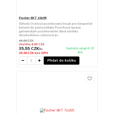
Fischer 6KT 10x95
Výhody Ocelový pozinkovaný šroub pro bezpečné
kotvení do plynosilikátu Povrchová úprava
galvanickým pozinkováním dává výrobku
dlouhodobou odolnost pr...
44,44 CZK
Ušetříte 8,89 CZK
35,55 CZK
Centrální sklad 4-10
/
ks
dnů
29,38 CZK
bez DPH
Přidat do košíku