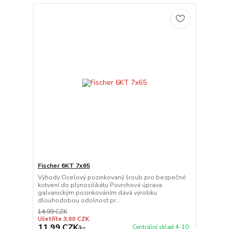
Fischer 6KT 7x65
Výhody Ocelový pozinkovaný šroub pro bezpečné
kotvení do plynosilikátu Povrchová úprava
galvanickým pozinkováním dává výrobku
dlouhodobou odolnost pr...
14,99 CZK
Ušetříte 3,00 CZK
11,99 CZK
Centrální sklad 4-10
/
ks