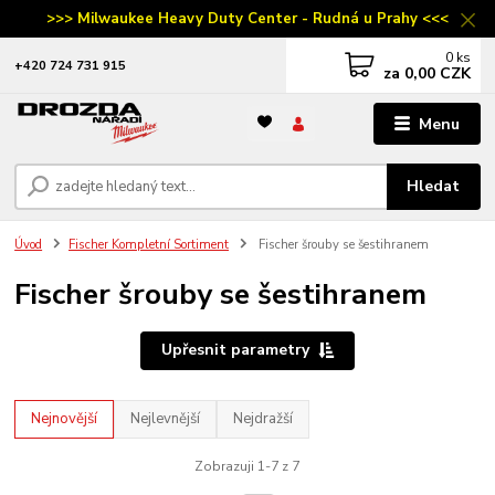
>>> Milwaukee Heavy Duty Center - Rudná u Prahy <<<
0
ks
‭+420 724 731 915
za
0,00 CZK
Menu
Hledat
Úvod
Fischer Kompletní Sortiment
Fischer šrouby se šestihranem
Fischer šrouby se šestihranem
Upřesnit parametry
Nejnovější
Nejlevnější
Nejdražší
Zobrazuji 1-7 z 7