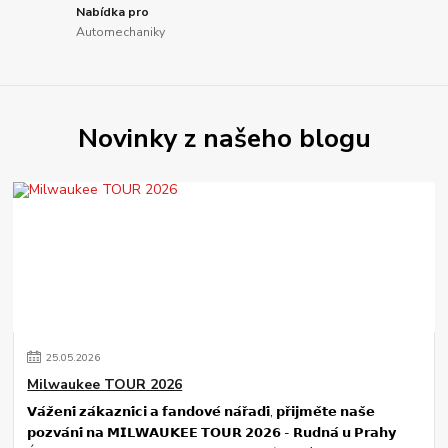
Nabídka pro
Automechaniky
Novinky z našeho blogu
25
.
05
.
2026
Milwaukee TOUR 2026
𝗩𝗮́𝘇̌𝗲𝗻𝗶́ 𝘇𝗮́𝗸𝗮𝘇𝗻𝗶́𝗰𝗶 𝗮 𝗳𝗮𝗻𝗱𝗼𝘃𝗲́ 𝗻𝗮́𝗿̌𝗮𝗱𝗶́, 𝗽𝗿̌𝗶𝗷𝗺𝗲̌𝘁𝗲 𝗻𝗮𝘀̌𝗲
𝗽𝗼𝘇𝘃𝗮́𝗻𝗶́ 𝗻𝗮 𝗠𝗜𝗟𝗪𝗔𝗨𝗞𝗘𝗘 𝗧𝗢𝗨𝗥 𝟮𝟬𝟮𝟲 - 𝗥𝘂𝗱𝗻𝗮́ 𝘂 𝗣𝗿𝗮𝗵𝘆