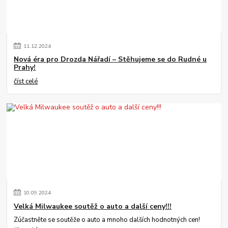
11
.
12
.
2024
Nová éra pro Drozda Nářadí – Stěhujeme se do Rudné u
Prahy!
číst celé
10
.
09
.
2024
Velká Milwaukee soutěž o auto a další ceny!!!
Zúčastněte se soutěže o auto a mnoho dalších hodnotných cen!