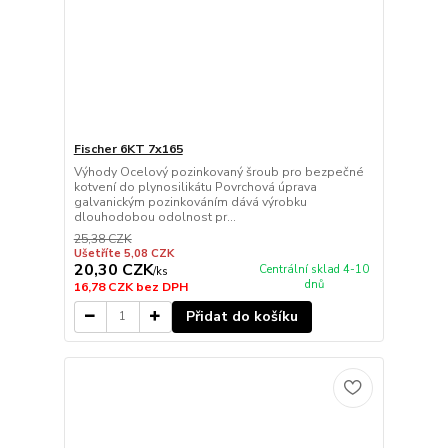
Fischer 6KT 7x165
Výhody Ocelový pozinkovaný šroub pro bezpečné
kotvení do plynosilikátu Povrchová úprava
galvanickým pozinkováním dává výrobku
dlouhodobou odolnost pr...
25,38 CZK
Ušetříte 5,08 CZK
20,30 CZK
Centrální sklad 4-10
/
ks
dnů
16,78 CZK
bez DPH
Přidat do košíku