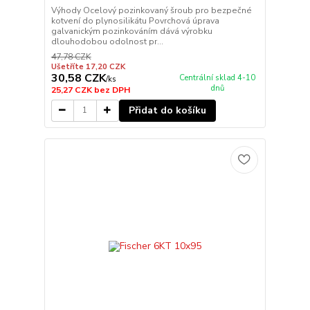
Výhody Ocelový pozinkovaný šroub pro bezpečné
kotvení do plynosilikátu Povrchová úprava
galvanickým pozinkováním dává výrobku
dlouhodobou odolnost pr...
47,78 CZK
Ušetříte 17,20 CZK
30,58 CZK
Centrální sklad 4-10
/
ks
dnů
25,27 CZK
bez DPH
Přidat do košíku