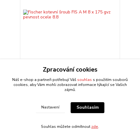
Fischer kotevní šroub FIS A M 8 x 175 gvz pevnost
Zpracování cookies
ocele 8.8
Výhody Délkově adaptabilní kotevní svorník FIS A
Náš e-shop a partneři potřebují Váš
souhlas
s použitím souborů
Upevňovací systém se skládá z kotevní tyče FIS A
cookies, aby Vám mohli zobrazovat informace týkající se Vašich
nebo vložky s vnitřním závitem FIS E a některou z c...
zájmů.
48,21 CZK
Ušetříte 9,64 CZK
38,57 CZK
Centrální sklad 4-10
/
ks
Souhlasím
Nastavení
dnů
31,87 CZK
bez DPH
Přidat do košíku
Souhlas můžete odmítnout
zde
.