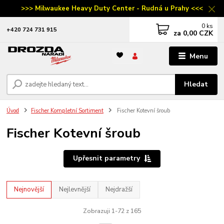
>>> Milwaukee Heavy Duty Center - Rudná u Prahy <<<
0
ks
‭+420 724 731 915
za
0,00 CZK
Menu
Hledat
Úvod
Fischer Kompletní Sortiment
Fischer Kotevní šroub
Fischer Kotevní šroub
Upřesnit parametry
Nejnovější
Nejlevnější
Nejdražší
Zobrazuji 1-72 z 165