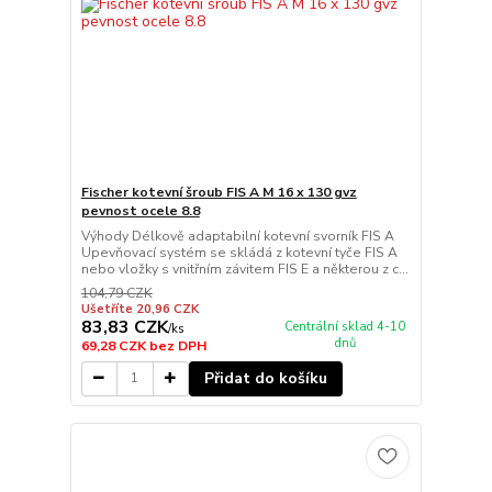
Fischer kotevní šroub FIS A M 16 x 130 gvz
pevnost ocele 8.8
Výhody Délkově adaptabilní kotevní svorník FIS A
Upevňovací systém se skládá z kotevní tyče FIS A
nebo vložky s vnitřním závitem FIS E a některou z c...
104,79 CZK
Ušetříte 20,96 CZK
83,83 CZK
Centrální sklad 4-10
/
ks
dnů
69,28 CZK
bez DPH
Přidat do košíku