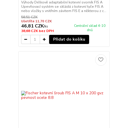
Výhody Délkově adaptabilní kotevní svorník FIS A
Upevňovací systém se skládá z kotevní tyče FIS A
nebo vložky s vnitřním závitem FIS E a některou z c...
58,51 CZK
Ušetříte 11,70 CZK
46,81 CZK
Centrální sklad 4-10
/
ks
dnů
38,68 CZK
bez DPH
Přidat do košíku