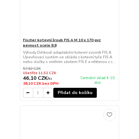
Fischer kotevní šroub FIS A M 10 x 170 gvz
pevnost ocele 8.8
Výhody Délkově adaptabilní kotevní svorník FIS A
Upevňovací systém se skládá z kotevní tyče FIS A
nebo vložky s vnitřním závitem FIS E a některou z c...
57,62 CZK
Ušetříte 11,52 CZK
46,10 CZK
Centrální sklad 4-10
/
ks
dnů
38,10 CZK
bez DPH
Přidat do košíku