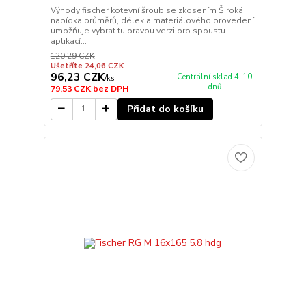
Výhody fischer kotevní šroub se zkosením Široká
nabídka průměrů, délek a materiálového provedení
umožňuje vybrat tu pravou verzi pro spoustu
aplikací...
120,29 CZK
Ušetříte 24,06 CZK
96,23 CZK
Centrální sklad 4-10
/
ks
dnů
79,53 CZK
bez DPH
Přidat do košíku