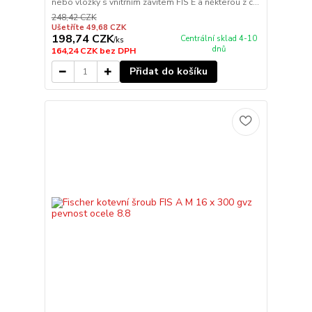
nebo vložky s vnitřním závitem FIS E a některou z c...
248,42 CZK
Ušetříte 49,68 CZK
198,74 CZK
Centrální sklad 4-10
/
ks
dnů
164,24 CZK
bez DPH
Přidat do košíku