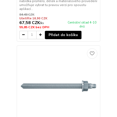
nabídka průměrů, délek a materiálového provedení
umožňuje vybrat tu pravou verzi pro spoustu
aplikací...
84,48 CZK
Ušetříte 16,90 CZK
67,58 CZK
Centrální sklad 4-10
/
ks
dnů
55,85 CZK
bez DPH
Přidat do košíku