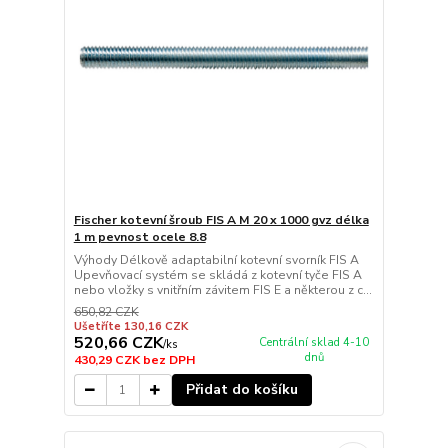
Fischer kotevní šroub FIS A M 20 x 1000 gvz délka
1 m pevnost ocele 8.8
Výhody Délkově adaptabilní kotevní svorník FIS A
Upevňovací systém se skládá z kotevní tyče FIS A
nebo vložky s vnitřním závitem FIS E a některou z c...
650,82 CZK
Ušetříte 130,16 CZK
520,66 CZK
Centrální sklad 4-10
/
ks
dnů
430,29 CZK
bez DPH
Přidat do košíku