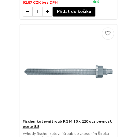
dnů
62,87 CZK
bez DPH
Přidat do košíku
Fischer kotevní šroub RG M 10 x 220 gvz pevnost
ocele 8.8
Výhody fischer kotevní šroub se zkosením Široká