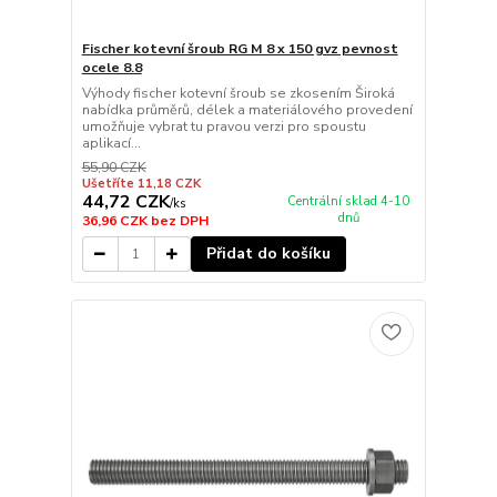
Fischer kotevní šroub RG M 8 x 150 gvz pevnost
ocele 8.8
Výhody fischer kotevní šroub se zkosením Široká
nabídka průměrů, délek a materiálového provedení
umožňuje vybrat tu pravou verzi pro spoustu
aplikací...
55,90 CZK
Ušetříte 11,18 CZK
44,72 CZK
Centrální sklad 4-10
/
ks
dnů
36,96 CZK
bez DPH
Přidat do košíku