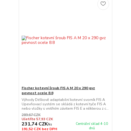
Fischer kotevní šroub FIS A M 20 x 290 gvz
pevnost ocele 8.8
Výhody Délkově adaptabilní kotevní svorník FIS A
Upevňovací systém se skládá z kotevní tyče FIS A
nebo vložky s vnitřním závitem FIS E a některou z c...
289,67 CZK
Ušetříte 57,93 CZK
231,74 CZK
Centrální sklad 4-10
/
ks
dnů
191,52 CZK
bez DPH