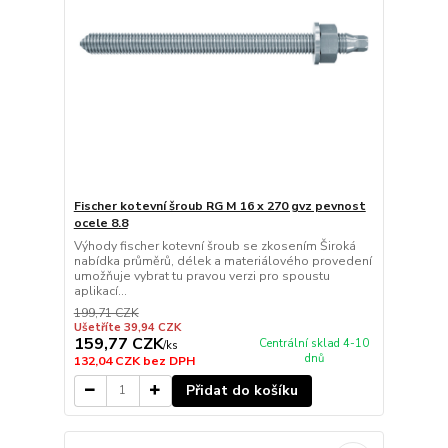
Fischer kotevní šroub RG M 16 x 270 gvz pevnost
ocele 8.8
Výhody fischer kotevní šroub se zkosením Široká
nabídka průměrů, délek a materiálového provedení
umožňuje vybrat tu pravou verzi pro spoustu
aplikací...
199,71 CZK
Ušetříte 39,94 CZK
159,77 CZK
Centrální sklad 4-10
/
ks
dnů
132,04 CZK
bez DPH
Přidat do košíku