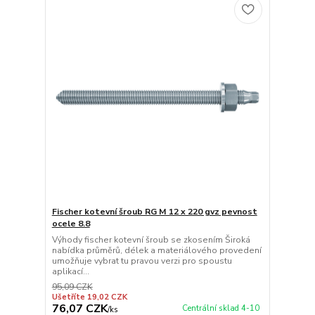
Fischer kotevní šroub RG M 12 x 220 gvz pevnost
ocele 8.8
Výhody fischer kotevní šroub se zkosením Široká
nabídka průměrů, délek a materiálového provedení
umožňuje vybrat tu pravou verzi pro spoustu
aplikací...
95,09 CZK
Ušetříte 19,02 CZK
76,07 CZK
Centrální sklad 4-10
/
ks