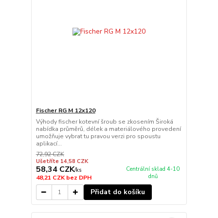
Fischer RG M 12x120
Výhody fischer kotevní šroub se zkosením Široká
nabídka průměrů, délek a materiálového provedení
umožňuje vybrat tu pravou verzi pro spoustu
aplikací...
72,92 CZK
Ušetříte 14,58 CZK
58,34 CZK
Centrální sklad 4-10
/
ks
dnů
48,21 CZK
bez DPH
Přidat do košíku