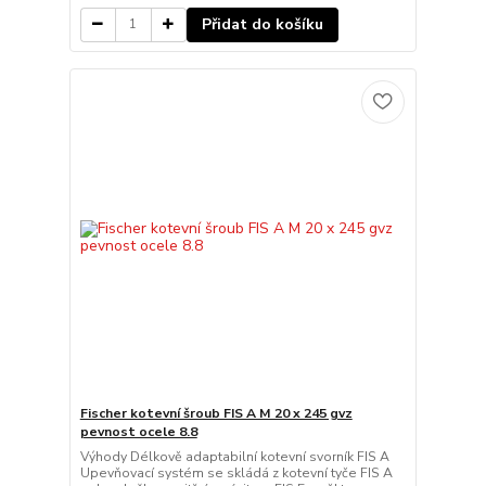
Přidat do košíku
Fischer kotevní šroub FIS A M 20 x 245 gvz
pevnost ocele 8.8
Výhody Délkově adaptabilní kotevní svorník FIS A
Upevňovací systém se skládá z kotevní tyče FIS A