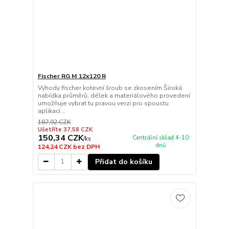
Fischer RG M 12x120 R
Výhody fischer kotevní šroub se zkosením Široká
nabídka průměrů, délek a materiálového provedení
umožňuje vybrat tu pravou verzi pro spoustu
aplikací...
187,92 CZK
Ušetříte 37,58 CZK
150,34 CZK
Centrální sklad 4-10
/
ks
dnů
124,24 CZK
bez DPH
Přidat do košíku