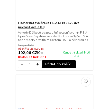
Fischer kotevní šroub FIS A M 16 x 175 gvz
pevnost ocele 8.8
Výhody Délkově adaptabilní kotevní svorník FIS A
Upevňovací systém se skládá z kotevní tyče FIS A
nebo vložky s vnitřním závitem FIS E a některou z c...
127,58 CZK
Ušetříte 25,52 CZK
102,06 CZK
Centrální sklad 4-10
/
ks
dnů
84,35 CZK
bez DPH
Přidat do košíku