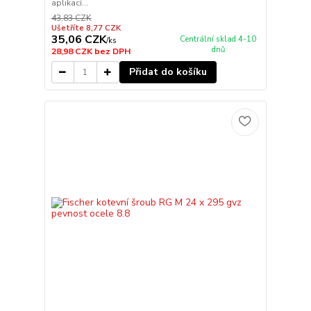
aplikací...
43,83 CZK
Ušetříte 8,77 CZK
35,06 CZK
Centrální sklad 4-10
/
ks
dnů
28,98 CZK
bez DPH
Přidat do košíku