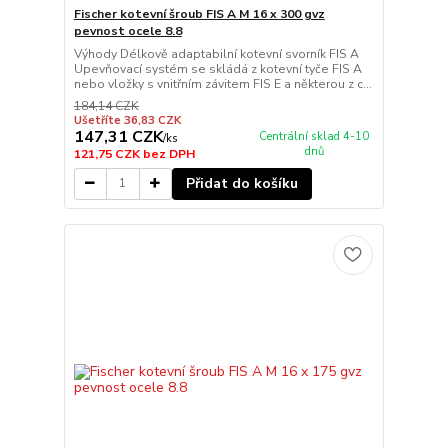
Fischer kotevní šroub FIS A M 16 x 300 gvz
pevnost ocele 8.8
Výhody Délkově adaptabilní kotevní svorník FIS A
Upevňovací systém se skládá z kotevní tyče FIS A
nebo vložky s vnitřním závitem FIS E a některou z c...
184,14 CZK
Ušetříte 36,83 CZK
147,31 CZK
Centrální sklad 4-10
/
ks
dnů
121,75 CZK
bez DPH
Přidat do košíku