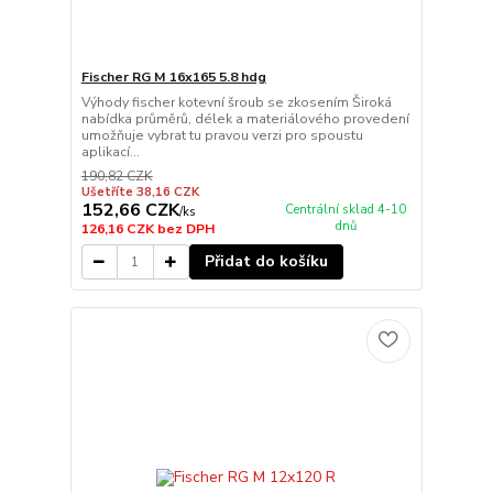
Fischer RG M 16x165 5.8 hdg
Výhody fischer kotevní šroub se zkosením Široká
nabídka průměrů, délek a materiálového provedení
umožňuje vybrat tu pravou verzi pro spoustu
aplikací...
190,82 CZK
Ušetříte 38,16 CZK
152,66 CZK
Centrální sklad 4-10
/
ks
dnů
126,16 CZK
bez DPH
Přidat do košíku