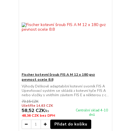
Fischer kotevní šroub FIS A M 12 x 180 gvz
pevnost ocele 8.8
Výhody Délkově adaptabilní kotevní svorník FIS A
Upevňovací systém se skládá z kotevní tyče FIS A
nebo vložky s vnitřním závitem FIS E a některou z c...
73,15 CZK
Ušetříte 14,63 CZK
58,52 CZK
Centrální sklad 4-10
/
ks
dnů
48,36 CZK
bez DPH
Přidat do košíku