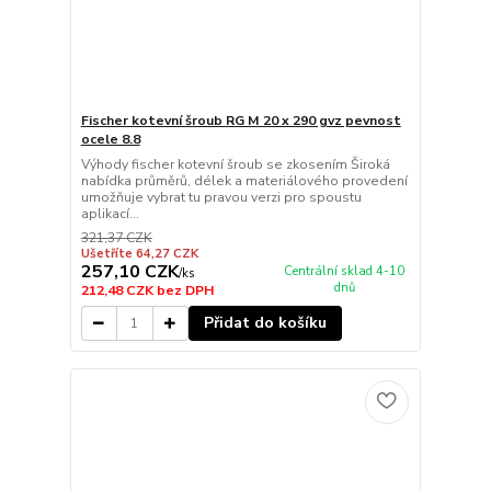
Fischer kotevní šroub RG M 20 x 290 gvz pevnost
ocele 8.8
Výhody fischer kotevní šroub se zkosením Široká
nabídka průměrů, délek a materiálového provedení
umožňuje vybrat tu pravou verzi pro spoustu
aplikací...
321,37 CZK
Ušetříte 64,27 CZK
257,10 CZK
Centrální sklad 4-10
/
ks
dnů
212,48 CZK
bez DPH
Přidat do košíku