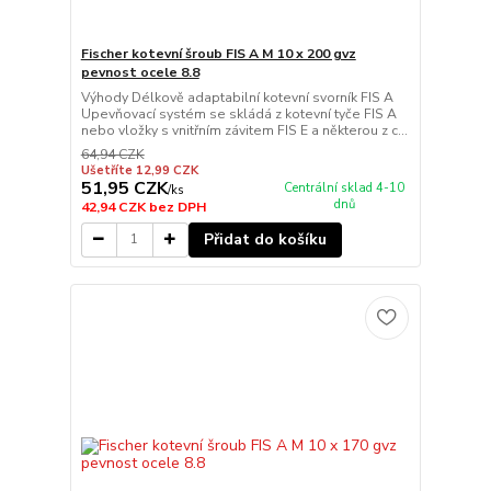
Fischer kotevní šroub FIS A M 10 x 200 gvz
pevnost ocele 8.8
Výhody Délkově adaptabilní kotevní svorník FIS A
Upevňovací systém se skládá z kotevní tyče FIS A
nebo vložky s vnitřním závitem FIS E a některou z c...
64,94 CZK
Ušetříte 12,99 CZK
51,95 CZK
Centrální sklad 4-10
/
ks
dnů
42,94 CZK
bez DPH
Přidat do košíku