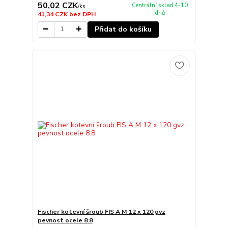
50,02 CZK
Centrální sklad 4-10
/
ks
dnů
41,34 CZK
bez DPH
Přidat do košíku
Fischer kotevní šroub FIS A M 12 x 120 gvz
pevnost ocele 8.8