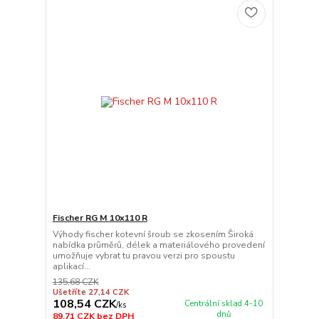
Fischer RG M 10x110 R
Výhody fischer kotevní šroub se zkosením Široká
nabídka průměrů, délek a materiálového provedení
umožňuje vybrat tu pravou verzi pro spoustu
aplikací...
135,68 CZK
Ušetříte 27,14 CZK
108,54 CZK
Centrální sklad 4-10
/
ks
dnů
89,71 CZK
bez DPH