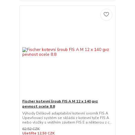
Fischer kotevní šroub FIS A M 12 x 140 gvz
pevnost ocele 8.8
Výhody Délkově adaptabilní kotevní svorník FIS A
Upevňovací systém se skládá z kotevní tyče FIS A
nebo vložky s vnitřním závitem FIS E a některou z c...
62,52 CZK
Ušetříte 12,50 CZK