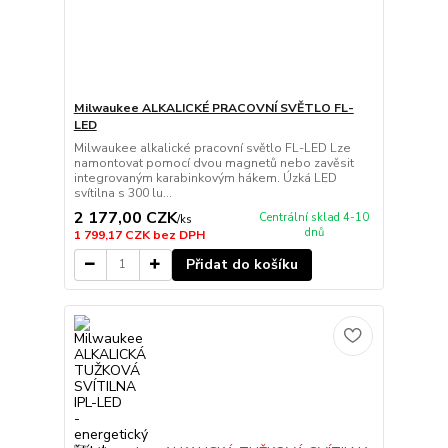
Milwaukee ALKALICKÉ PRACOVNÍ SVĚTLO FL-
LED
Milwaukee alkalické pracovní světlo FL-LED Lze
namontovat pomocí dvou magnetů nebo zavěsit
integrovaným karabinkovým hákem. Úzká LED
svítilna s 300 lu...
2 177,00 CZK
Centrální sklad 4-10
/
ks
dnů
1 799,17 CZK
bez DPH
Přidat do košíku