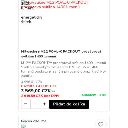
Milwaukee M12 POAL-0 PACKOUT prostorová
svítilna 1400 lumenů
M12™ PACKOUT™ prostorová svítilna 1400 lumenů
Světlo s vysokým rozlišením TRUEVIEW a 1400
lumenů poskytuje jasný a přirozený obraz. Krytí IP54
zaručuj...
4 996,01 CZK
Ušetříte 1 427,01 CZK
3 569,00 CZK
/
ks
Skladem - 4 ks
2 949,59 CZK
bez DPH
Přidat do košíku
Doprava ZDARMA