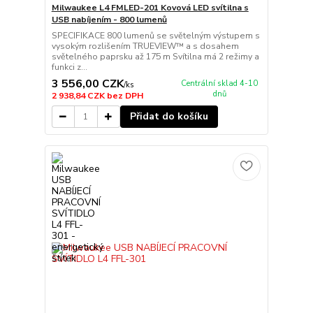
Milwaukee L4 FMLED-201 Kovová LED svítilna s
USB nabíjením - 800 lumenů
SPECIFIKACE 800 lumenů se světelným výstupem s
vysokým rozlišením TRUEVIEW™ a s dosahem
světelného paprsku až 175 m Svítilna má 2 režimy a
funkci z...
3 556,00 CZK
Centrální sklad 4-10
/
ks
dnů
2 938,84 CZK
bez DPH
Přidat do košíku