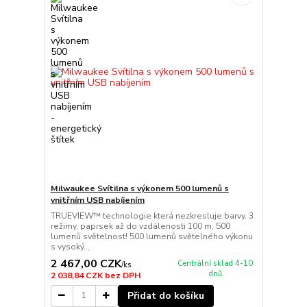
Milwaukee Svítilna s výkonem 500 lumenů s
vnitřním USB nabíjením
TRUEVIEW™ technologie která nezkresluje barvy. 3
režimy, paprsek až do vzdálenosti 100 m, 500
lumenů světelnost! 500 lumenů světelného výkonu
s vysoký...
2 467,00 CZK
Centrální sklad 4-10
/
ks
dnů
2 038,84 CZK
bez DPH
Přidat do košíku