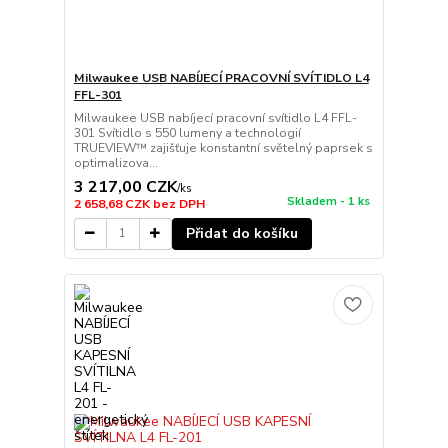
Milwaukee USB NABÍJECÍ PRACOVNÍ SVÍTIDLO L4
FFL-301
Milwaukee USB nabíjecí pracovní svítidlo L4 FFL-
301 Svítidlo s 550 lumeny a technologií
TRUEVIEW™ zajišťuje konstantní světelný paprsek s
optimalizova...
3 217,00 CZK
/
ks
Skladem - 1 ks
2 658,68 CZK
bez DPH
Přidat do košíku