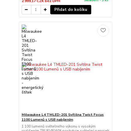
Skladem - 3 ks
2 999,17 CZK
bez DPH
Přidat do košíku
Milwaukee L4 TMLED-201 Svítilna Twist Focus
1100 Lumenů s USB nabíjením
1 100 lumenů světelného výkonu s vysokým
rozlišením TRUEVIEW™ poskytuje světelný paprsek