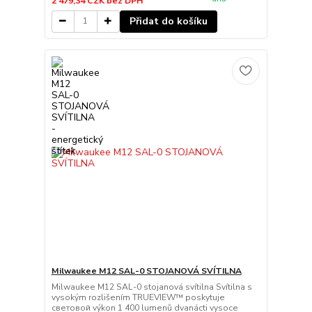
2 479,34 CZK
bez DPH
Přidat do košíku
Milwaukee M12 SAL-0 STOJANOVÁ SVÍTILNA
Milwaukee M12 SAL-0 stojanová svítilna Svítilna s
vysokým rozlišením TRUEVIEW™ poskytuje
световой výkon 1 400 lumenů dvanácti vysoce