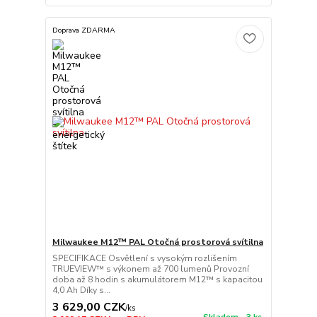
Doprava ZDARMA
Milwaukee M12™ PAL Otočná prostorová svítilna
SPECIFIKACE Osvětlení s vysokým rozlišením
TRUEVIEW™ s výkonem až 700 lumenů Provozní
doba až 8 hodin s akumulátorem M12™ s kapacitou
4,0 Ah Díky s...
3 629,00 CZK
/
ks