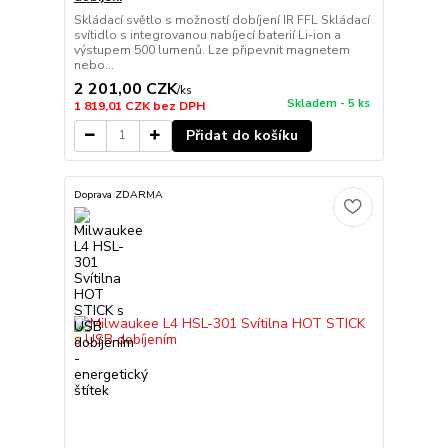
Skládací světlo s možností dobíjení IR FFL Skládací
svítidlo s integrovanou nabíjecí baterií Li-ion a
výstupem 500 lumenů. Lze připevnit magnetem
nebo...
2 201,00 CZK
/
ks
Skladem - 5 ks
1 819,01 CZK
bez DPH
Přidat do košíku
Doprava ZDARMA