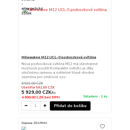
Milwaukee M12 UCL-0 podvozková svítilna
Nová podvozková svítilna M12 má všestranné
možnosti použití.Kompaktní svítidlo je díky
otočnému ramenu a světelné hlavě vhodné
zejména pro směrové osv...
6 521,00 CZK
Ušetříte 592,00 CZK
5 929,00 CZK
/
ks
Skladem - 1 ks
4 900,00 CZK
bez DPH
Přidat do košíku
Doprava ZDARMA