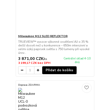
Milwaukee M12 SLED REFLEKTOR
TRUEVIEW™ vysoce výkonné osvětlení Až o 35 %
delší dosvit než u konkurence – 650m intenzivní a
velmi úzký paprsek světla s 750 lumeny při vysoké
úrov...
3 871,00 CZK
Centrální sklad 4-10
/
ks
dnů
3 199,17 CZK
bez DPH
Přidat do košíku
Doprava ZDARMA