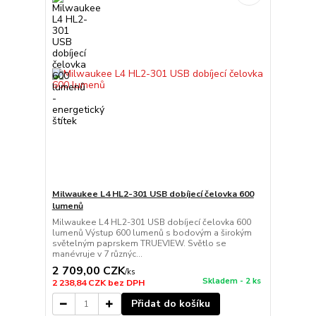
Milwaukee L4 HL2-301 USB dobíjecí čelovka 600
lumenů
Milwaukee L4 HL2-301 USB dobíjecí čelovka 600
lumenů Výstup 600 lumenů s bodovým a širokým
světelným paprskem TRUEVIEW. Světlo se
manévruje v 7 různýc...
2 709,00 CZK
/
ks
Skladem - 2 ks
2 238,84 CZK
bez DPH
Přidat do košíku