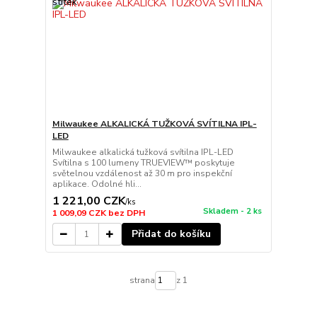
Milwaukee ALKALICKÁ TUŽKOVÁ SVÍTILNA IPL-
LED
Milwaukee alkalická tužková svítilna IPL-LED
Svítilna s 100 lumeny TRUEVIEW™ poskytuje
světelnou vzdálenost až 30 m pro inspekční
aplikace. Odolné hli...
1 221,00 CZK
/
ks
Skladem - 2 ks
1 009,09 CZK
bez DPH
Přidat do košíku
strana
z 1