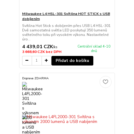
Milwaukee L4 HSL-301 Svítilna HOT STICK s USB
dobíjením
Svítilna Hot Stick s dobíjením přes USB L4 HSL-301
Dvě samostatná světla LED poskytují 350 lumenů
světelného toku při vysokém výkonu. Nastavitelné
úro...
4 439,01 CZK
Centrální sklad 4-10
/
ks
dnů
3 668,60 CZK
bez DPH
Přidat do košíku
Doprava ZDARMA