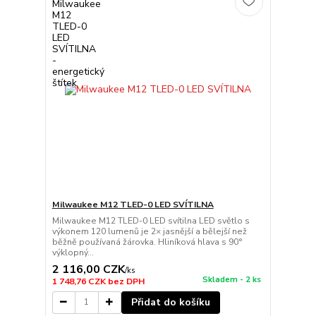
Milwaukee M12 TLED-0 LED SVÍTILNA
Milwaukee M12 TLED-0 LED svítilna LED světlo s
výkonem 120 lumenů je 2× jasnější a bělejší než
běžně používaná žárovka. Hliníková hlava s 90°
výklopný...
2 116,00 CZK
/
ks
Skladem - 2 ks
1 748,76 CZK
bez DPH
Přidat do košíku