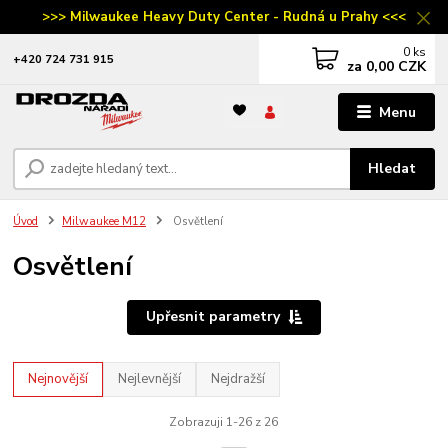
>>> Milwaukee Heavy Duty Center - Rudná u Prahy <<<
0
ks
‭+420 724 731 915
za
0,00 CZK
Menu
Hledat
Úvod
Milwaukee M12
Osvětlení
Osvětlení
Upřesnit parametry
Nejnovější
Nejlevnější
Nejdražší
Zobrazuji 1-26 z 26