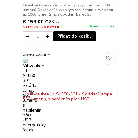
Osvětlení s vysokým světelným výkonem až 1 000
lumenů Osvětlení s vysokým rozlišením a svítivostí
až 1000 lumenů.Index podání barev 98...
6 158,00 CZK
/
ks
Skladem - 1 ks
5 089,26 CZK
bez DPH
Přidat do košíku
Doprava ZDARMA