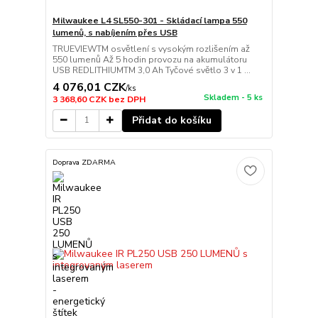
Milwaukee L4 SL550-301 - Skládací lampa 550
lumenů, s nabíjením přes USB
TRUEVIEWTM osvětlení s vysokým rozlišením až
550 lumenů Až 5 hodin provozu na akumulátoru
USB REDLITHIUMTM 3,0 Ah Tyčové světlo 3 v 1 ...
4 076,01 CZK
/
ks
Skladem - 5 ks
3 368,60 CZK
bez DPH
Přidat do košíku
Doprava ZDARMA