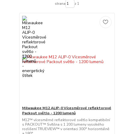
strana
z 1
Milwaukee M12 ALIP-0 Vícesměrové reflektorové
Packout světlo - 1200 lumenů
M12™ vícesměrné reflektorové světlo kompatibilní
s PACKOUT™ Svítilna s 1 200 lumeny vysokého
rozlišení TRUEVIEW™ v orientaci 300° horizontálně
a 180° ...