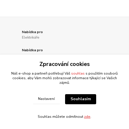
Nabídka pro
Elektrikáře
Nabídka pro
Truhláře
Zpracování cookies
Nabídka pro
Náš e-shop a partneři potřebují Váš
souhlas
s použitím souborů
Instalatéry
cookies, aby Vám mohli zobrazovat informace týkající se Vašich
zájmů.
Nabídka pro
Automechaniky
Souhlasím
Nastavení
Souhlas můžete odmítnout
zde
.
Novinky z našeho blogu