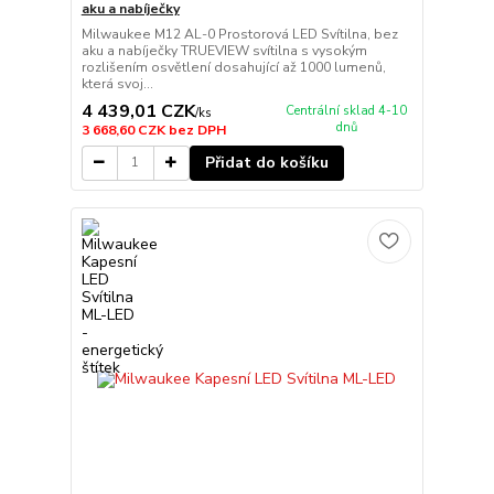
aku a nabíječky
Milwaukee M12 AL-0 Prostorová LED Svítilna, bez
aku a nabíječky TRUEVIEW svítilna s vysokým
rozlišením osvětlení dosahující až 1000 lumenů,
která svoj...
4 439,01 CZK
Centrální sklad 4-10
/
ks
dnů
3 668,60 CZK
bez DPH
Přidat do košíku