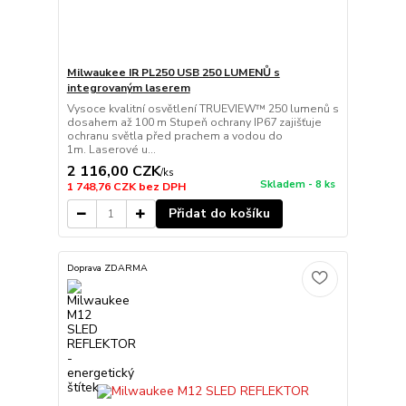
Milwaukee IR PL250 USB 250 LUMENŮ s
integrovaným laserem
Vysoce kvalitní osvětlení TRUEVIEW™ 250 lumenů s
dosahem až 100 m Stupeň ochrany IP67 zajišťuje
ochranu světla před prachem a vodou do
1m. Laserové u...
2 116,00 CZK
/
ks
Skladem - 8 ks
1 748,76 CZK
bez DPH
Přidat do košíku
Doprava ZDARMA