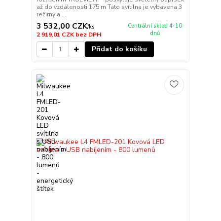
až do vzdálenosti 175 m Tato svítilna je vybavena 3
režimy a ...
3 532,00 CZK
Centrální sklad 4-10
/
ks
dnů
2 919,01 CZK
bez DPH
Přidat do košíku