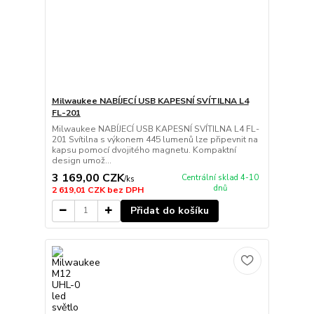
Milwaukee NABÍJECÍ USB KAPESNÍ SVÍTILNA L4
FL-201
Milwaukee NABÍJECÍ USB KAPESNÍ SVÍTILNA L4 FL-
201 Svítilna s výkonem 445 lumenů lze připevnit na
kapsu pomocí dvojitého magnetu. Kompaktní
design umož...
3 169,00 CZK
Centrální sklad 4-10
/
ks
dnů
2 619,01 CZK
bez DPH
Přidat do košíku