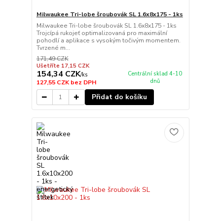
Milwaukee Tri-lobe šroubovák SL 1.6x8x175 - 1ks
Milwaukee Tri-lobe šroubovák SL 1.6x8x175 - 1ks
Trojcípá rukojeť optimalizovaná pro maximální
pohodlí a aplikace s vysokým točivým momentem.
Tvrzené m...
171,49 CZK
Ušetříte 17,15 CZK
154,34 CZK
Centrální sklad 4-10
/
ks
dnů
127,55 CZK
bez DPH
Přidat do košíku