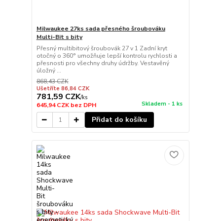
Milwaukee 27ks sada přesného šroubováku
Multi-Bit s bity
Přesný multibitový šroubovák 27 v 1 Zadní kryt
otočný o 360° umožňuje lepší kontrolu rychlosti a
přesnosti pro všechny druhy údržby. Vestavěný
úložný ...
868,43 CZK
Ušetříte 86,84 CZK
781,59 CZK
/
ks
Skladem - 1 ks
645,94 CZK
bez DPH
Přidat do košíku