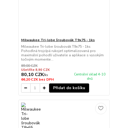
Milwaukee Tri-lobe šroubovák T9x75 - 1ks
Milwaukee Tri-lobe šroubovák T9x75 - 1ks
Pohodlná trojcípá rukojeť optimalizovaná pro
maximální pohodlí uživatele a aplikace s vysokým
točivým momente...
89,00 CZK
Ušetříte 8,90 CZK
80,10 CZK
Centrální sklad 4-10
/
ks
dnů
66,20 CZK
bez DPH
Přidat do košíku