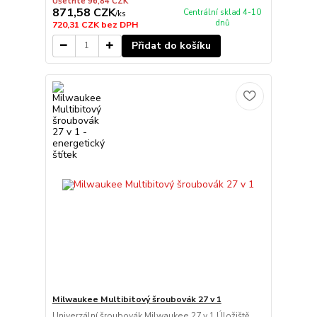
Ušetříte 96,84 CZK
871,58 CZK
Centrální sklad 4-10
/
ks
dnů
720,31 CZK
bez DPH
Přidat do košíku
Milwaukee Multibitový šroubovák 27 v 1
Univerzální šroubovák Milwaukee 27 v 1 Úložiště