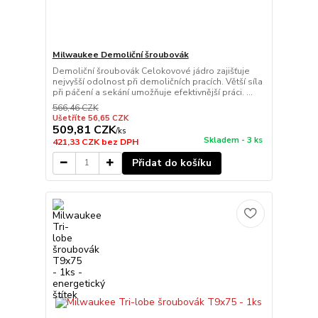
Milwaukee Demoliční šroubovák
Demoliční šroubovák Celokovové jádro zajišťuje
nejvyšší odolnost při demoličních pracích. Větší síla
při páčení a sekání umožňuje efektivnější práci. ...
566,46 CZK
Ušetříte 56,65 CZK
509,81 CZK
/
ks
Skladem - 3 ks
421,33 CZK
bez DPH
Přidat do košíku