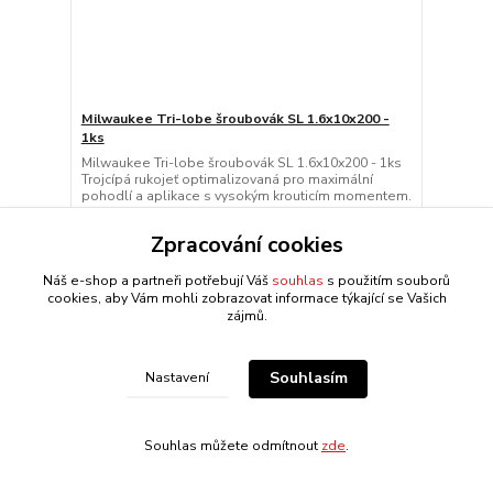
Milwaukee Tri-lobe šroubovák SL 1.6x10x200 -
1ks
Milwaukee Tri-lobe šroubovák SL 1.6x10x200 - 1ks
Trojcípá rukojeť optimalizovaná pro maximální
pohodlí a aplikace s vysokým krouticím momentem.
Tvrzen...
195,98 CZK
Zpracování cookies
Ušetříte 19,60 CZK
176,38 CZK
Centrální sklad 4-10
/
ks
Náš e-shop a partneři potřebují Váš
souhlas
s použitím souborů
dnů
145,77 CZK
bez DPH
cookies, aby Vám mohli zobrazovat informace týkající se Vašich
zájmů.
Přidat do košíku
Souhlasím
Nastavení
Souhlas můžete odmítnout
zde
.