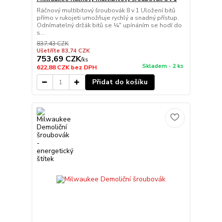
Ráčnový multibitový šroubovák 8 v 1 Uložení bitů
přímo v rukojeti umožňuje rychlý a snadný přístup.
Odnímatelný držák bitů se ¼″ upínáním se hodí do
s...
837,43 CZK
Ušetříte 83,74 CZK
753,69 CZK
/
ks
Skladem - 2 ks
622,88 CZK
bez DPH
Přidat do košíku