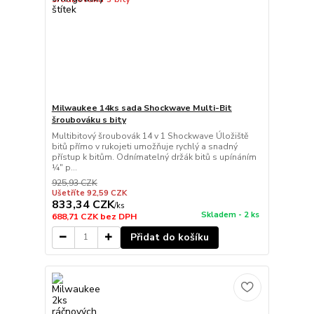
Milwaukee 14ks sada Shockwave Multi-Bit
šroubováku s bity
Multibitový šroubovák 14 v 1 Shockwave Úložiště
bitů přímo v rukojeti umožňuje rychlý a snadný
přístup k bitům. Odnímatelný držák bitů s upínáním
¼″ p...
925,93 CZK
Ušetříte 92,59 CZK
833,34 CZK
/
ks
Skladem - 2 ks
688,71 CZK
bez DPH
Přidat do košíku