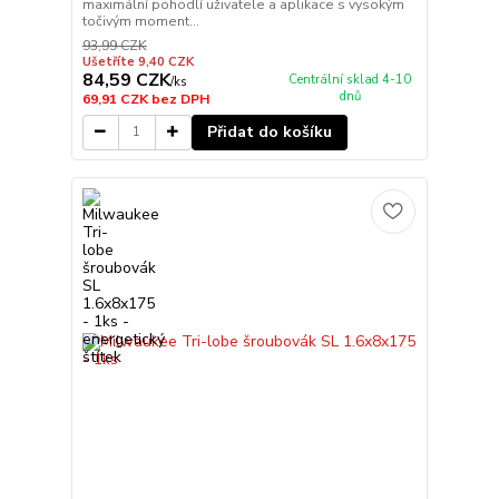
maximální pohodlí uživatele a aplikace s vysokým
točivým moment...
93,99 CZK
Ušetříte 9,40 CZK
84,59 CZK
Centrální sklad 4-10
/
ks
dnů
69,91 CZK
bez DPH
Přidat do košíku