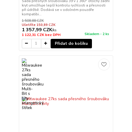
Sada přesných šroubováků 39 v 1 360° otočný zadní
kryt umožňuje lepší kontrolu rychlosti a přesnosti
při údržbě. Dodává se v odolném pouzdře
kompatibi...
1 508,88 CZK
Ušetříte 150,89 CZK
1 357,99 CZK
/
ks
Skladem - 2 ks
1 122,31 CZK
bez DPH
Přidat do košíku