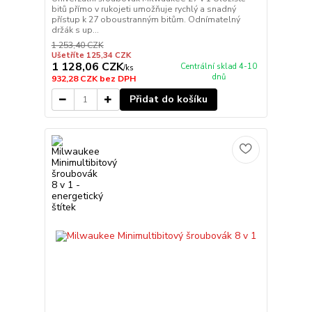
bitů přímo v rukojeti umožňuje rychlý a snadný
přístup k 27 oboustranným bitům. Odnímatelný
držák s up...
1 253,40 CZK
Ušetříte 125,34 CZK
1 128,06 CZK
Centrální sklad 4-10
/
ks
dnů
932,28 CZK
bez DPH
Přidat do košíku