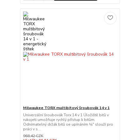
Milwaukee TORX multibitový šroubovák 14 v 1
Univerzální šroubovák Torx 14 v 1 Úložiště bitů v
rukojeti umožňuje rychlý přístup k bitům.
Odnímatelný držák bitů se upínáním ¼″ slouží pro
práci v s...
968,42 CZK