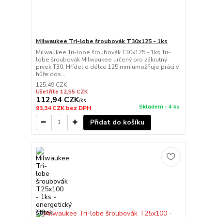
Milwaukee Tri-lobe šroubovák T30x125 - 1ks
Milwaukee Tri-lobe šroubovák T30x125 - 1ks Tri-
lobe šroubovák Milwaukee určený pro zákrutný
prvek T30. Hřídel o délce 125 mm umožňuje práci v
hůře dos...
125,49 CZK
Ušetříte 12,55 CZK
112,94 CZK
/
ks
Skladem - 4 ks
93,34 CZK
bez DPH
Přidat do košíku