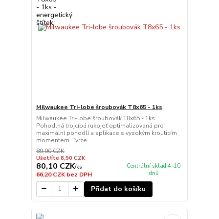
Milwaukee Tri-lobe šroubovák T8x65 - 1ks
Milwaukee Tri-lobe šroubovák T8x65 - 1ks
Pohodlná trojcípá rukojeť optimalizovaná pro
maximální pohodlí a aplikace s vysokým krouticím
momentem. Tvrze...
89,00 CZK
Ušetříte 8,90 CZK
80,10 CZK
Centrální sklad 4-10
/
ks
dnů
66,20 CZK
bez DPH
Přidat do košíku