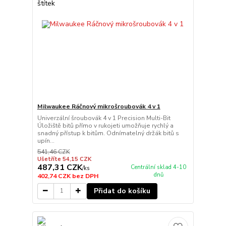
Milwaukee Ráčnový mikrošroubovák 4 v 1
Univerzální šroubovák 4 v 1 Precision Multi-Bit
Úložiště bitů přímo v rukojeti umožňuje rychlý a
snadný přístup k bitům. Odnímatelný držák bitů s
upín...
541,46 CZK
Ušetříte 54,15 CZK
487,31 CZK
Centrální sklad 4-10
/
ks
dnů
402,74 CZK
bez DPH
Přidat do košíku