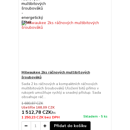
Milwaukee 2ks ráčnových multibitových
šroubováků
Sada 2 ks ráčnových a kompaktních ráčnových
multibitových šroubováků Uložení bitů přímo v
rukojeti umožňuje rychlý a snadný přístup. Sada
obsahuje ráč...
1 680,87 CZK
Ušetříte 168,09 CZK
1 512,78 CZK
/
ks
Skladem - 5 ks
1 250,23 CZK
bez DPH
Přidat do košíku