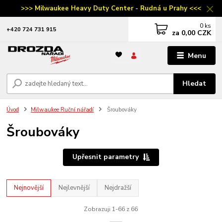
>>> Milwaukee Heavy Duty Center - Rudná u Prahy <<<
0
ks
‭+420 724 731 915
za
0,00 CZK
Menu
Hledat
Úvod
Milwaukee Ruční nářadí
Šroubováky
Šroubováky
Upřesnit parametry
Nejnovější
Nejlevnější
Nejdražší
Zobrazuji 1-66 z 66