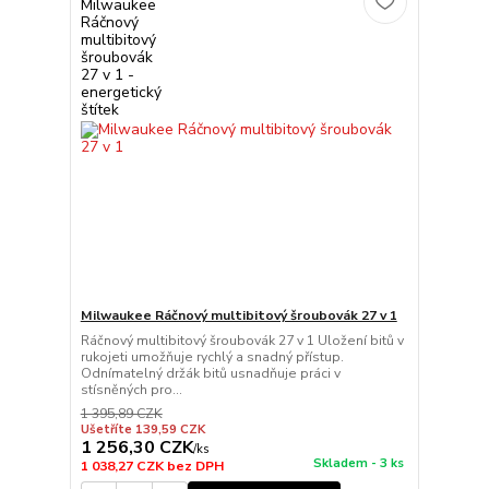
Milwaukee Ráčnový multibitový šroubovák 27 v 1
Ráčnový multibitový šroubovák 27 v 1 Uložení bitů v
rukojeti umožňuje rychlý a snadný přístup.
Odnímatelný držák bitů usnadňuje práci v
stísněných pro...
1 395,89 CZK
Ušetříte 139,59 CZK
1 256,30 CZK
/
ks
Skladem - 3 ks
1 038,27 CZK
bez DPH