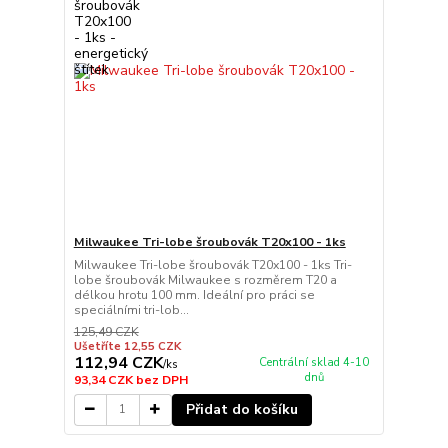
Milwaukee Tri-lobe šroubovák T20x100 - 1ks
Milwaukee Tri-lobe šroubovák T20x100 - 1ks Tri-
lobe šroubovák Milwaukee s rozměrem T20 a
délkou hrotu 100 mm. Ideální pro práci se
speciálními tri-lob...
125,49 CZK
Ušetříte 12,55 CZK
112,94 CZK
Centrální sklad 4-10
/
ks
dnů
93,34 CZK
bez DPH
Přidat do košíku