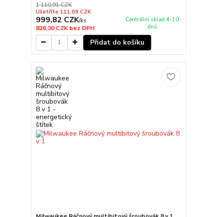
1 110,91 CZK
Ušetříte 111,09 CZK
999,82 CZK
Centrální sklad 4-10
/
ks
dnů
826,30 CZK
bez DPH
Přidat do košíku
Milwaukee Ráčnový multibitový šroubovák 8 v 1