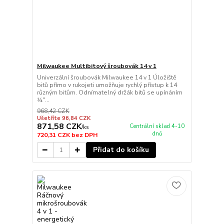
Milwaukee Multibitový šroubovák 14 v 1
Univerzální šroubovák Milwaukee 14 v 1 Úložiště
bitů přímo v rukojeti umožňuje rychlý přístup k 14
různým bitům. Odnímatelný držák bitů se upínáním
¼″...
968,42 CZK
Ušetříte 96,84 CZK
871,58 CZK
Centrální sklad 4-10
/
ks
dnů
720,31 CZK
bez DPH
Přidat do košíku