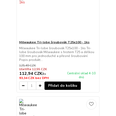
Milwaukee Tri-lobe šroubovák T25x100 - 1ks
Milwaukee Tri-lobe šroubovák T25x100 - 1ks Tri-
lobe šroubovák Milwaukee s hrotem T25 a délkou
100 mm pro jednoduché a přesné šroubování.
Popis produkt...
125,49 CZK
Ušetříte 12,55 CZK
112,94 CZK
Centrální sklad 4-10
/
ks
dnů
93,34 CZK
bez DPH
Přidat do košíku