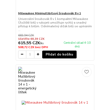
Milwaukee Minimultibitový šroubovák 8 v 1
Univerzální šroubovák 8 v 1 kompaktní Milwaukee
Úložiště bitů v rukojeti umožňuje rychlý a snadný
přístup k bitům. Odnímatelný držák bitů se upínáním
...
683,94 CZK
Ušetříte 68,39 CZK
615,55 CZK
Centrální sklad 4-10
/
ks
dnů
508,72 CZK
bez DPH
Přidat do košíku