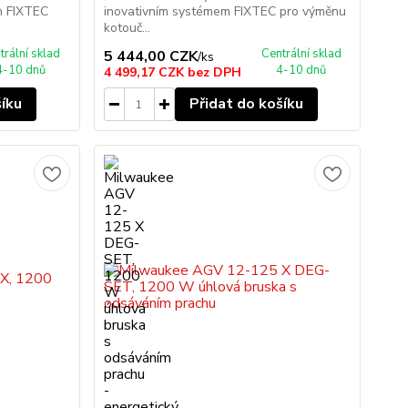
m FIXTEC
inovativním systémem FIXTEC pro výměnu
kotouč...
trální sklad
Centrální sklad
5 444,00 CZK
/
ks
4-10 dnů
4-10 dnů
4 499,17 CZK
bez DPH
šíku
Přidat do košíku