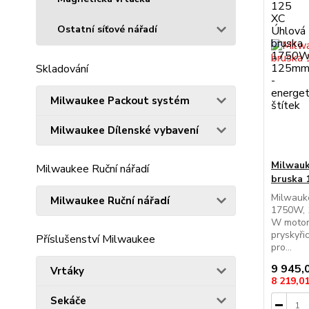
Ostatní síťové nářadí
Skladování
Milwaukee Packout systém
Milwaukee Dílenské vybavení
Milwauk
Milwaukee Ruční nářadí
bruska
Milwauk
Milwaukee Ruční nářadí
1750W, 
W motor
pryskyři
Příslušenství Milwaukee
pro...
9 945,
Vrtáky
8 219,0
Sekáče