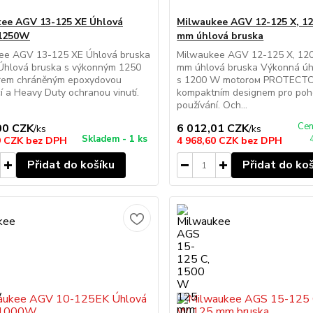
ee AGV 13-125 XE Úhlová
Milwaukee AGV 12-125 X, 1
 1250W
mm úhlová bruska
ee AGV 13-125 XE Úhlová bruska
Milwaukee AGV 12-125 X, 12
hlová bruska s výkonným 1250
mm úhlová bruska Výkonná úh
em chráněným epoxydovou
s 1200 W motorом PROTECT
cí a Heavy Duty ochranou vinutí.
kompaktním designem pro poh
používání. Och...
Cen
00 CZK
6 012,01 CZK
/
ks
/
ks
Skladem - 1 ks
9 CZK
bez DPH
4 968,60 CZK
bez DPH
Přidat do košíku
Přidat do ko