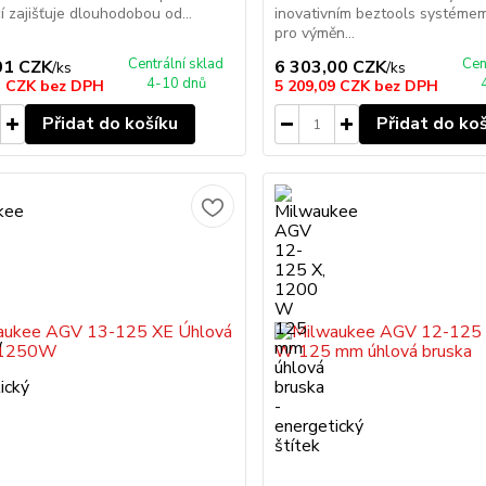
í zajišťuje dlouhodobou od...
inovativním beztools systéme
pro výměn...
Centrální sklad
Cen
01 CZK
6 303,00 CZK
/
ks
/
ks
4-10 dnů
3 CZK
bez DPH
5 209,09 CZK
bez DPH
Přidat do košíku
Přidat do ko