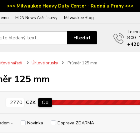
>>> Milwaukee Heavy Duty Center - Rudná u Prahy <<<
demo
HDN News Akční slevy
Milwaukee Blog
Techn
Hledat
8:00 -
‭+42
íťové nářadí
Úhlové brusky
Průměr 125 mm
měr 125 mm
CZK
Od
adem -
Novinka
Doprava ZDARMA