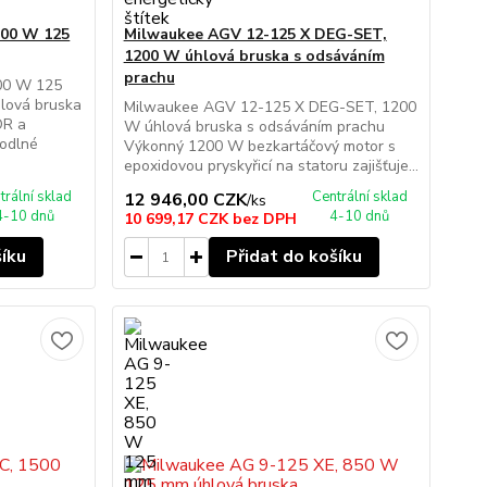
200 W 125
Milwaukee AGV 12-125 X DEG-SET,
1200 W úhlová bruska s odsáváním
prachu
00 W 125
lová bruska
Milwaukee AGV 12-125 X DEG-SET, 1200
OR a
W úhlová bruska s odsáváním prachu
odlné
Výkonný 1200 W bezkartáčový motor s
epoxidovou pryskyřicí na statoru zajišťuje...
trální sklad
Centrální sklad
12 946,00 CZK
/
ks
4-10 dnů
4-10 dnů
10 699,17 CZK
bez DPH
šíku
Přidat do košíku