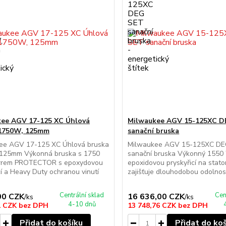
ee AGV 17-125 XC Úhlová
Milwaukee AGV 15-125XC D
 1750W, 125mm
sanační bruska
ee AGV 17-125 XC Úhlová bruska
Milwaukee AGV 15-125XC D
125mm Výkonná bruska s 1750
sanační bruska Výkonný 1550
rem PROTECTOR s epoxydovou
epoxidovou pryskyřicí na stato
cí a Heavy Duty ochranou vinutí
zajišťuje dlouhodobou odolnost
Centrální sklad
Cen
00 CZK
16 636,00 CZK
/
ks
/
ks
4-10 dnů
1 CZK
bez DPH
13 748,76 CZK
bez DPH
Přidat do košíku
Přidat do ko