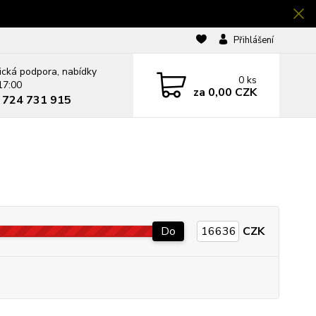
Přihlášení
ická podpora, nabídky
0
ks
17:00
za
0,00 CZK
0 724 731 915
Do
CZK