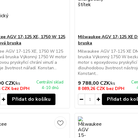
ee AGV 17-125 XE, 1750 W 125
Milwaukee AGV 17-125 XE 
vá bruska
bruska
ee AGV 17-125 XE, 1750 W 125
Milwaukee AGV 17-125 XE D
vá bruska Výkonný 1750 W motor
bruska Výkonný 1750 W bezka
ovou pryskyřicí chrání vinutí a
motor s epoxydovou pryskyřicí 
je životnost nářadí. Konstan...
dlouhodobou životnost nástroj
Konstant...
Centrální sklad
Cen
00 CZK
9 788,00 CZK
/
ks
/
ks
4-10 dnů
6 CZK
bez DPH
8 089,26 CZK
bez DPH
Přidat do košíku
Přidat do ko