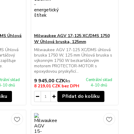
DMS Úhlová
Milwaukee AGV 17-125 XC/DMS 1750
W Úhlová bruska, 125mm
MS Úhlová
Milwaukee AGV 17-125 XC/DMS úhlová
rtáčový
bruska 1750 W, 125 mm Úhlová bruska s
zajišťuje
výkonným 1750 W bezkartáčovým
e.
motorem PROTECTOR-MOTOR s
epoxydovou pryskyřicí...
trální sklad
Centrální sklad
9 945,00 CZK
/
ks
4-10 dnů
4-10 dnů
8 219,01 CZK
bez DPH
šíku
Přidat do košíku