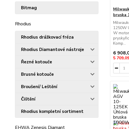
Bitmag
Milwauk
bruska
Milwauk
Rhodius
1250W Ú
W motor
Rhodius drážkovací fréza
pryskyři
Komp...
Rhodius Diamantové nástroje
6 908,
5 709,0
Řezné kotouče
Brusné kotouče
Broušení/ Leštění
Čištění
Rhodius kompletní sortiment
EHWA Zenesis Diamant