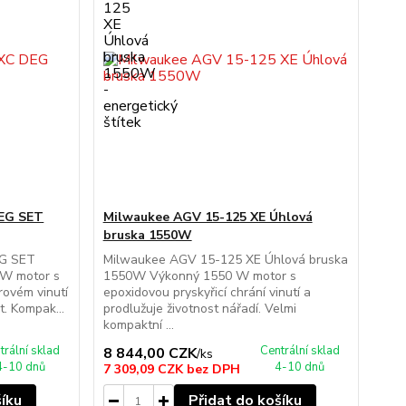
EG SET
Milwaukee AGV 15-125 XE Úhlová
bruska 1550W
EG SET
Milwaukee AGV 15-125 XE Úhlová bruska
 W motor s
1550W Výkonný 1550 W motor s
rovém vinutí
epoxidovou pryskyřicí chrání vinutí a
. Kompak...
prodlužuje životnost nářadí. Velmi
kompaktní ...
trální sklad
Centrální sklad
8 844,00 CZK
/
ks
4-10 dnů
4-10 dnů
7 309,09 CZK
bez DPH
šíku
Přidat do košíku