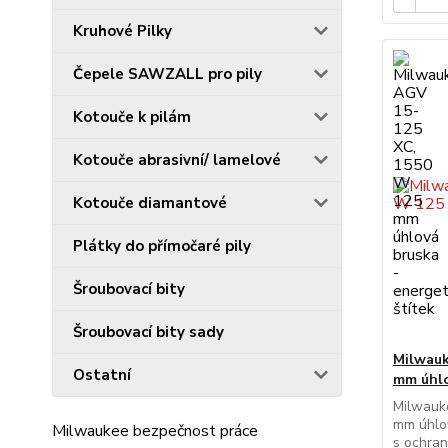
Kruhové Pilky
Čepele SAWZALL pro pily
Kotouče k pilám
Kotouče abrasivní/ lamelové
Kotouče diamantové
Plátky do přímočaré pily
Šroubovací bity
Šroubovací bity sady
Milwauk
Ostatní
mm úhlo
Milwauk
mm úhlo
Milwaukee bezpečnost práce
s ochran