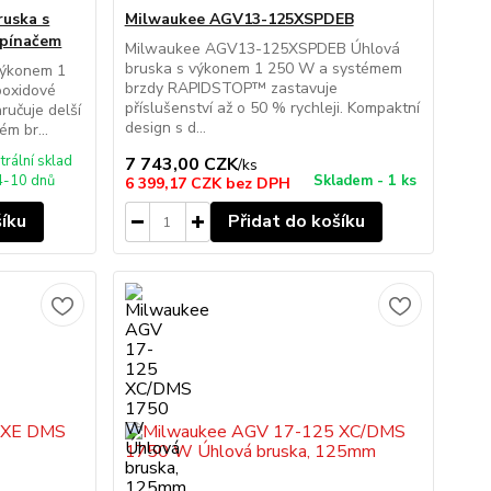
ruska s
Milwaukee AGV13-125XSPDEB
spínačem
Milwaukee AGV13-125XSPDEB Úhlová
bruska s výkonem 1 250 W a systémem
ýkonem 1
brzdy RAPIDSTOP™ zastavuje
poxidové
příslušenství až o 50 % rychleji. Kompaktní
ručuje delší
design s d...
ém br...
trální sklad
7 743,00 CZK
/
ks
4-10 dnů
Skladem - 1 ks
6 399,17 CZK
bez DPH
šíku
Přidat do košíku