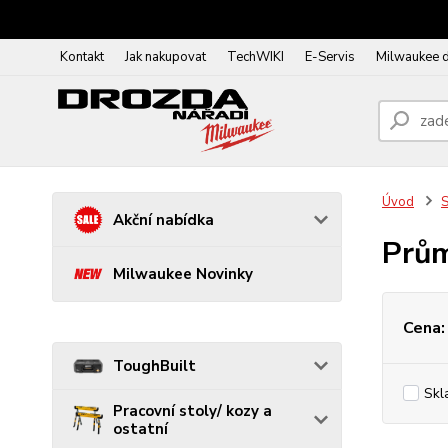
Kontakt
Jak nakupovat
TechWIKI
E-Servis
Milwaukee 
Úvod
S
Akční nabídka
Prů
Milwaukee Novinky
Cena:
ToughBuilt
Skl
Pracovní stoly/ kozy a
ostatní