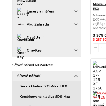
Milwauk
EKX
Lasery a měření
Milwauk
EKX Výk
zajišťuje
Aku Zahrada
operacíc
3 978,
Osvětlení
3 287,6
One-Key
Síťové nářadí Milwaukee
Síťové nářadí
Sekací kladiva SDS-Max, HEX
Kombinovaná kladiva SDS-Max