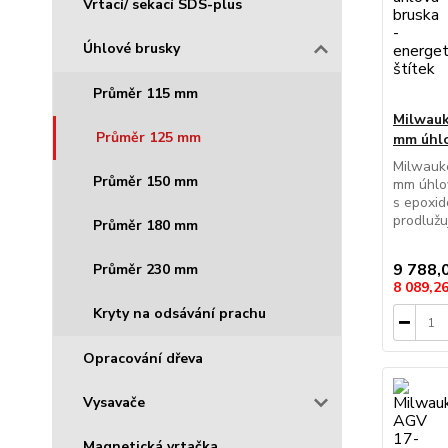
Vrtací/ sekací SDS-plus
Úhlové brusky
Průměr 115 mm
Milwauk
Průměr 125 mm
mm úhlo
Milwauk
Průměr 150 mm
mm úhlo
s epoxid
prodlužu
Průměr 180 mm
9 788,
Průměr 230 mm
8 089,2
Kryty na odsávání prachu
Opracování dřeva
Vysavače
Magnetická vrtačka