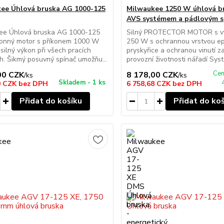
ee Úhlová bruska AG 1000-125
Milwaukee 1250 W úhlová b
AVS systémem a pádlovým 
ee Úhlová bruska AG 1000-125
Silný PROTECTOR MOTOR s v
onný motor s příkonem 1000 W
250 W s ochrannou vrstvou e
 silný výkon při všech pracích
pryskyřice a ochranou vinutí za
h. Šikmý posuvný spínač umožňu...
provozní životnosti nářadí Syst
Cen
00 CZK
8 178,00 CZK
/
ks
/
ks
Skladem - 1 ks
0 CZK
bez DPH
6 758,68 CZK
bez DPH
Přidat do košíku
Přidat do ko