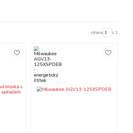
strana
z 1