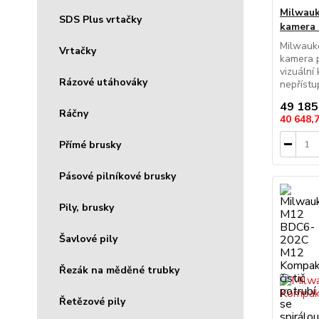
Milwauk
SDS Plus vrtačky
kamera 
Milwau
Vrtačky
kamera p
vizuální 
Rázové utáhováky
nepřístup
49 185
Ráčny
40 648,
Přímé brusky
Pásové pilníkové brusky
Pily, brusky
Šavlové pily
Řezák na měděné trubky
Řetězové pily