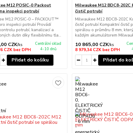
ee M12 POSIC-0 Packout
Milwaukee M12 BDC8-202C 
na inspekci potrubí
čistič potrubí
kee M12 POSIC-0 – PACKOUT™
Milwaukee M12 BDC8-202C K
ro inspekci potrubí Provádí
čistič potrubí Kompaktní čistič 
kontrolu potrubí, kanalizací a
spirálou o průměru 8 mm, který
ných dutin díky flexibilnímu tla...
každým akumulátorem Milwauk
Centrální sklad
Cen
,00 CZK
10 865,00 CZK
/
ks
/
ks
4-10 dnů
76 CZK
bez DPH
8 979,34 CZK
bez DPH
Přidat do košíku
Přidat do ko