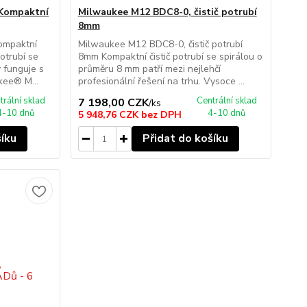
Kompaktní
Milwaukee M12 BDC8-0, čistič potrubí
8mm
ompaktní
Milwaukee M12 BDC8-0, čistič potrubí
potrubí se
8mm Kompaktní čistič potrubí se spirálou o
 funguje s
průměru 8 mm patří mezi nejlehčí
ee® M...
profesionální řešení na trhu. Vysoce ...
trální sklad
Centrální sklad
7 198,00 CZK
/
ks
4-10 dnů
4-10 dnů
5 948,76 CZK
bez DPH
šíku
Přidat do košíku