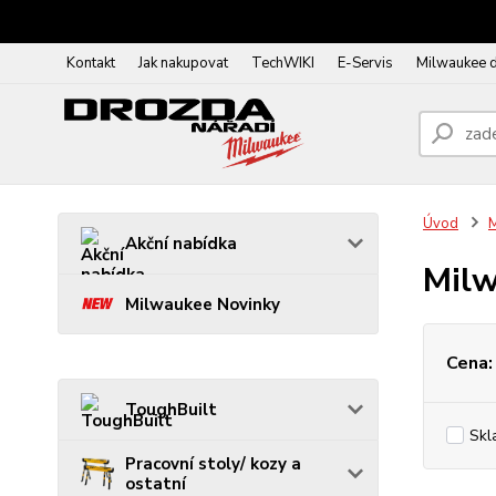
Kontakt
Jak nakupovat
TechWIKI
E-Servis
Milwaukee 
Úvod
Akční nabídka
Milw
Milwaukee Novinky
Cena:
ToughBuilt
Skl
Pracovní stoly/ kozy a
ostatní