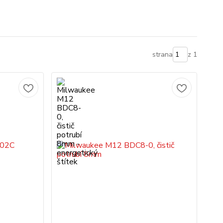
strana
z 1