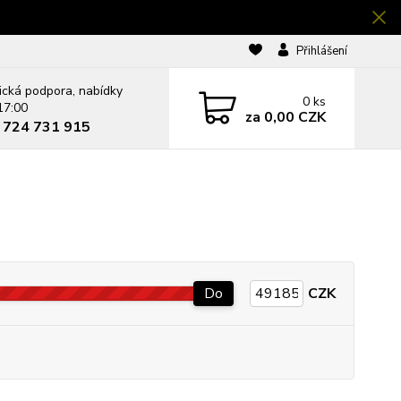
Přihlášení
ická podpora, nabídky
0
ks
17:00
za
0,00 CZK
0 724 731 915
Do
CZK