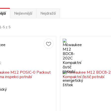
ější
Nejlevnější
Nejdražší
1-5 z 5