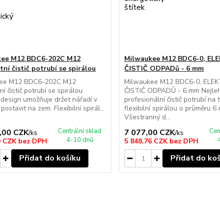
kee M12 BDC6-202C M12
Milwaukee M12 BDC6-0, EL
ní čistič potrubí se spirálou
ČISTIČ ODPADů - 6 mm
ee M12 BDC6-202C M12
Milwaukee M12 BDC6-0, ELE
í čistič potrubí se spirálou
ČISTIČ ODPADŮ - 6 mm Nejleh
 design umožňuje držet nářadí v
profesionální čistič potrubí na 
j postavit na zem. Flexibilní spirál...
flexibilní spirálou o průměru 6
Všestranný d...
Centrální sklad
Cen
,00 CZK
7 077,00 CZK
/
ks
/
ks
4-10 dnů
9 CZK
bez DPH
5 848,76 CZK
bez DPH
Přidat do košíku
Přidat do ko