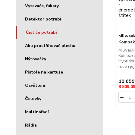
Vysavače, fukary
Detektor potrubí
Čističe potrubí
Milwau
Kompakt
Aku prostřihovač plechu
Milwauk
Kompaktn
Nýtovačky
Hybridní
ruce i je
Pistole na kartuše
10 659
Osvětlení
8 809,0
Čelovky
Multinářadí
Rádia