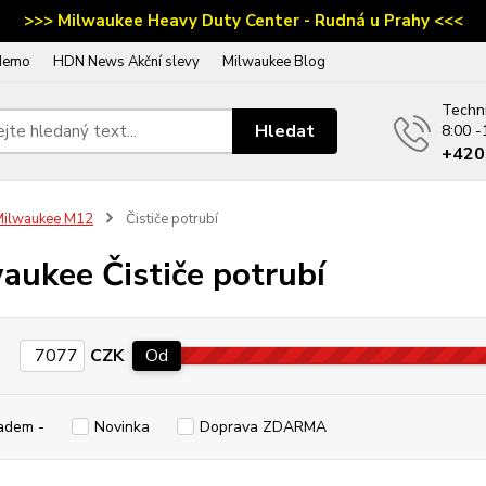
>>> Milwaukee Heavy Duty Center - Rudná u Prahy <<<
demo
HDN News Akční slevy
Milwaukee Blog
Techn
Hledat
8:00 -
‭+42
Milwaukee M12
Čističe potrubí
aukee Čističe potrubí
CZK
Od
adem -
Novinka
Doprava ZDARMA