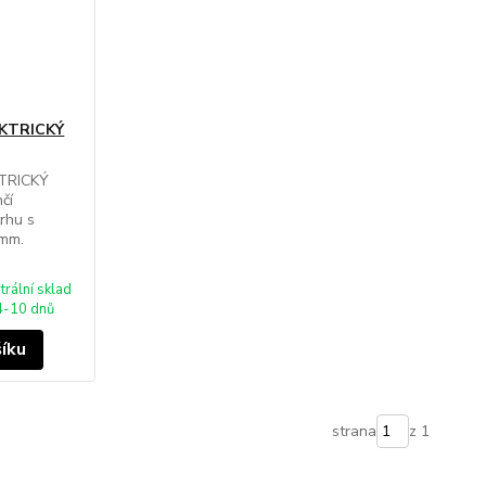
EKTRICKÝ
KTRICKÝ
čí
trhu s
 mm.
trální sklad
4-10 dnů
šíku
strana
z 1