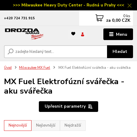
>>> Milwaukee Heavy Duty Center - Rudná u Prahy <<<
0
ks
‭+420 724 731 915
za
0,00 CZK
Menu
Hledat
Úvod
Milwaukee MX Fuel
MX Fuel Elektrofúzní svářečka - aku svářečka
MX Fuel Elektrofúzní svářečka -
aku svářečka
Upřesnit parametry
Nejnovější
Nejlevnější
Nejdražší