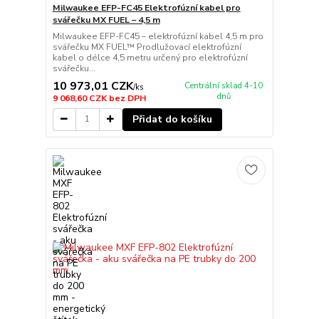
Milwaukee EFP-FC45 Elektrofúzní kabel pro
svářečku MX FUEL – 4,5 m
Milwaukee EFP-FC45 – elektrofúzní kabel 4,5 m pro
svářečku MX FUEL™ Prodlužovací elektrofúzní
kabel o délce 4,5 metru určený pro elektrofúzní
svářečku...
10 973,01 CZK
Centrální sklad 4-10
/
ks
dnů
9 068,60 CZK
bez DPH
Přidat do košíku