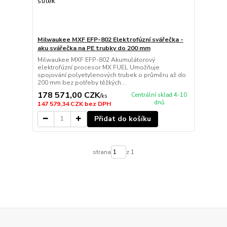
Milwaukee MXF EFP-802 Elektrofúzní svářečka -
aku svářečka na PE trubky do 200 mm
Milwaukee MXF EFP-802 Akumulátorový
elektrofúzní procesor MX FUEL Umožňuje
spojování polyetylenových trubek o průměru až do
200 mm bez potřeby těžkých...
178 571,00 CZK
Centrální sklad 4-10
/
ks
dnů
147 579,34 CZK
bez DPH
Přidat do košíku
strana
z 1