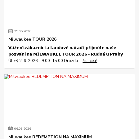
25
.
05
.
2026
Milwaukee TOUR 2026
𝗩𝗮́𝘇̌𝗲𝗻𝗶́ 𝘇𝗮́𝗸𝗮𝘇𝗻𝗶́𝗰𝗶 𝗮 𝗳𝗮𝗻𝗱𝗼𝘃𝗲́ 𝗻𝗮́𝗿̌𝗮𝗱𝗶́, 𝗽𝗿̌𝗶𝗷𝗺𝗲̌𝘁𝗲 𝗻𝗮𝘀̌𝗲
𝗽𝗼𝘇𝘃𝗮́𝗻𝗶́ 𝗻𝗮 𝗠𝗜𝗟𝗪𝗔𝗨𝗞𝗘𝗘 𝗧𝗢𝗨𝗥 𝟮𝟬𝟮𝟲 - 𝗥𝘂𝗱𝗻𝗮́ 𝘂 𝗣𝗿𝗮𝗵𝘆
Úterý 2. 6. 2026 - 9:00–15:00 Drozda ...
číst celé
06
.
03
.
2026
Milwaukee REDEMPTION NA MAXIMUM