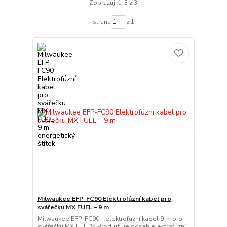
Zobrazuji 1-3 z 3
strana
z 1
Milwaukee EFP-FC90 Elektrofúzní kabel pro
svářečku MX FUEL – 9 m
Milwaukee EFP-FC90 – elektrofúzní kabel 9 m pro
svářečku MX FUEL™ Prodlužuje dosah elektrofúzní