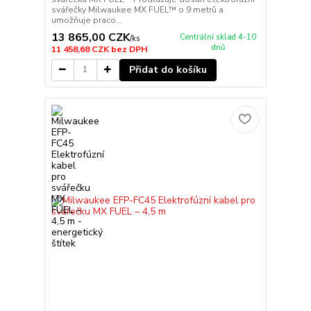
svářečky Milwaukee MX FUEL™ o 9 metrů a
umožňuje praco...
13 865,00 CZK
Centrální sklad 4-10
/
ks
dnů
11 458,68 CZK
bez DPH
Přidat do košíku