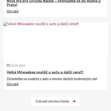
Nová éra pro Drozda Nářadí – Stěhujeme se do Rudné u
Prahy!
číst celé
10
.
09
.
2024
Velká Milwaukee soutěž o auto a další ceny!!!
Zúčastněte se soutěže o auto a mnoho dalších hodnotných cen!
číst celé
Zobrazit všechny články