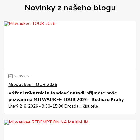
Novinky z našeho blogu
25
.
05
.
2026
Milwaukee TOUR 2026
𝗩𝗮́𝘇̌𝗲𝗻𝗶́ 𝘇𝗮́𝗸𝗮𝘇𝗻𝗶́𝗰𝗶 𝗮 𝗳𝗮𝗻𝗱𝗼𝘃𝗲́ 𝗻𝗮́𝗿̌𝗮𝗱𝗶́, 𝗽𝗿̌𝗶𝗷𝗺𝗲̌𝘁𝗲 𝗻𝗮𝘀̌𝗲
𝗽𝗼𝘇𝘃𝗮́𝗻𝗶́ 𝗻𝗮 𝗠𝗜𝗟𝗪𝗔𝗨𝗞𝗘𝗘 𝗧𝗢𝗨𝗥 𝟮𝟬𝟮𝟲 - 𝗥𝘂𝗱𝗻𝗮́ 𝘂 𝗣𝗿𝗮𝗵𝘆
Úterý 2. 6. 2026 - 9:00–15:00 Drozda ...
číst celé