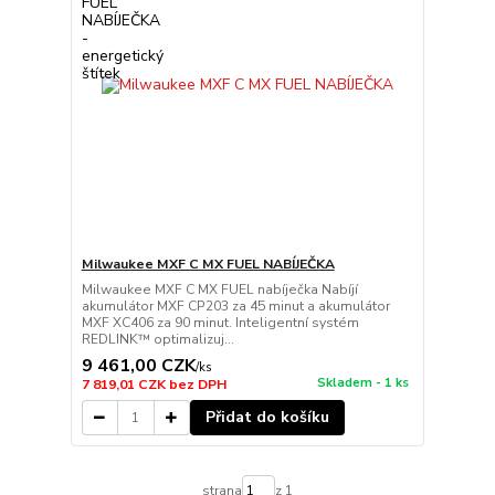
Milwaukee MXF C MX FUEL NABÍJEČKA
Milwaukee MXF C MX FUEL nabíječka Nabíjí
akumulátor MXF CP203 za 45 minut a akumulátor
MXF XC406 za 90 minut. Inteligentní systém
REDLINK™ optimalizuj...
9 461,00 CZK
/
ks
Skladem - 1 ks
7 819,01 CZK
bez DPH
Přidat do košíku
strana
z 1