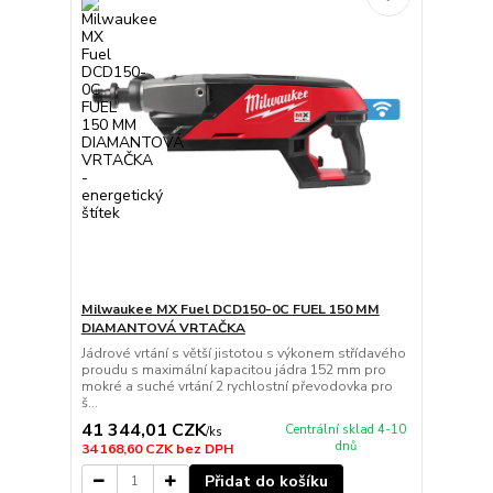
Milwaukee MX Fuel DCD150-0C FUEL 150 MM
DIAMANTOVÁ VRTAČKA
Jádrové vrtání s větší jistotou s výkonem střídavého
proudu s maximální kapacitou jádra 152 mm pro
mokré a suché vrtání 2 rychlostní převodovka pro
š...
41 344,01 CZK
Centrální sklad 4-10
/
ks
dnů
34 168,60 CZK
bez DPH
Přidat do košíku