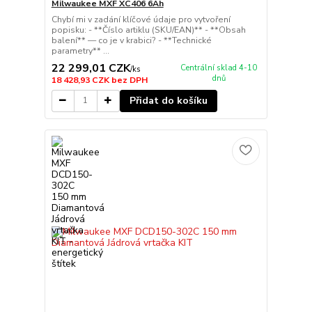
Milwaukee MXF XC406 6Ah
Chybí mi v zadání klíčové údaje pro vytvoření
popisku: - **Číslo artiklu (SKU/EAN)** - **Obsah
balení** — co je v krabici? - **Technické
parametry** ...
22 299,01 CZK
Centrální sklad 4-10
/
ks
dnů
18 428,93 CZK
bez DPH
Přidat do košíku