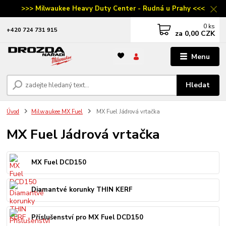
>>> Milwaukee Heavy Duty Center - Rudná u Prahy <<<
0
ks
‭+420 724 731 915
za
0,00 CZK
Menu
Hledat
Úvod
Milwaukee MX Fuel
MX Fuel Jádrová vrtačka
MX Fuel Jádrová vrtačka
MX Fuel DCD150
Diamantvé korunky THIN KERF
Příslušenství pro MX Fuel DCD150