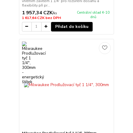
vnitřním závitem 1 1/4" pro rozšíření dosahu a
flexibility při pr...
1 957,34 CZK
Centrální sklad 4-10
/
ks
dnů
1 617,64 CZK
bez DPH
Přidat do košíku