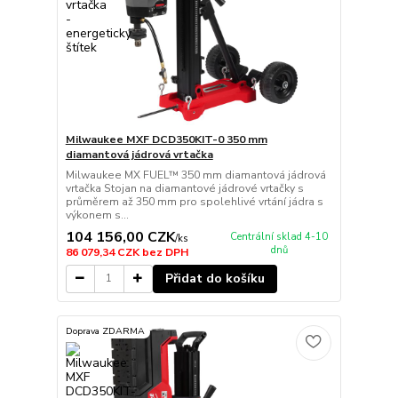
Milwaukee MXF DCD350KIT-0 350 mm
diamantová jádrová vrtačka
Milwaukee MX FUEL™ 350 mm diamantová jádrová
vrtačka Stojan na diamantové jádrové vrtačky s
průměrem až 350 mm pro spolehlivé vrtání jádra s
výkonem s...
104 156,00 CZK
Centrální sklad 4-10
/
ks
dnů
86 079,34 CZK
bez DPH
Přidat do košíku
Doprava ZDARMA