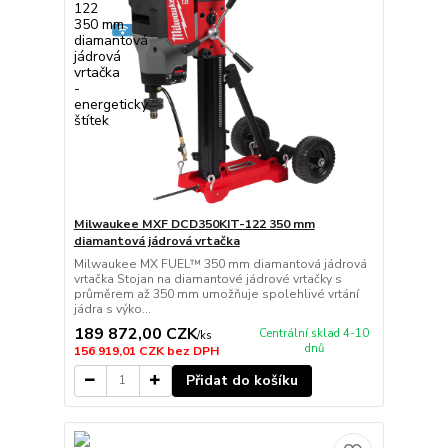
Milwaukee MXF DCD350KIT-122 350 mm
diamantová jádrová vrtačka
Milwaukee MX FUEL™ 350 mm diamantová jádrová
vrtačka Stojan na diamantové jádrové vrtačky s
průměrem až 350 mm umožňuje spolehlivé vrtání
jádra s výko...
189 872,00 CZK
Centrální sklad 4-10
/
ks
dnů
156 919,01 CZK
bez DPH
Přidat do košíku