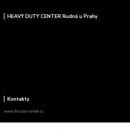
HEAVY DUTY CENTER Rudná u Prahy
Kontakty
www.drozda-naradi.cz
‭+420 724 731 915