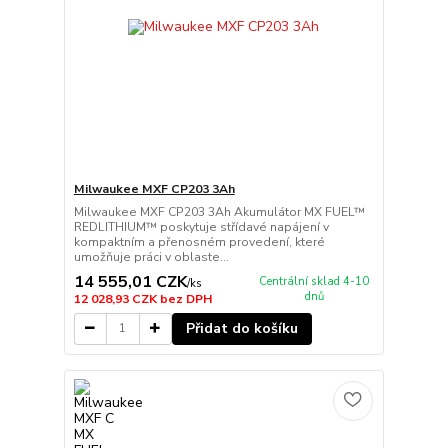
Milwaukee MXF CP203 3Ah
Milwaukee MXF CP203 3Ah Akumulátor MX FUEL™
REDLITHIUM™ poskytuje střídavé napájení v
kompaktním a přenosném provedení, které
umožňuje práci v oblaste...
14 555,01 CZK
Centrální sklad 4-10
/
ks
dnů
12 028,93 CZK
bez DPH
Přidat do košíku