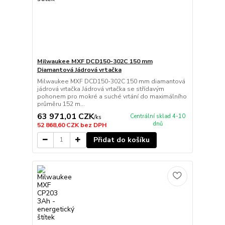
Milwaukee MXF DCD150-302C 150 mm
Diamantová Jádrová vrtačka
Milwaukee MXF DCD150-302C 150 mm diamantová
jádrová vrtačka Jádrová vrtačka se střídavým
pohonem pro mokré a suché vrtání do maximálního
průměru 152 m...
63 971,01 CZK
Centrální sklad 4-10
/
ks
dnů
52 868,60 CZK
bez DPH
Přidat do košíku