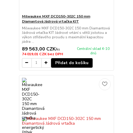
Milwaukee MXF DCD150-302C 150 mm
Diamantová Jádrová vrtačka KIT
Milwaukee MXF DCD150-302C 150 mm Diamantová
Jádrová vrtačka KIT Jádrové vrtání s větší jistotou a
výkon střídavého proudu s maximální kapacitou
jádra ...
89 563,00 CZK
Centrální sklad 4-10
/
ks
dnů
74 019,01 CZK
bez DPH
Přidat do košíku