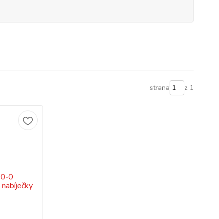
strana
z 1