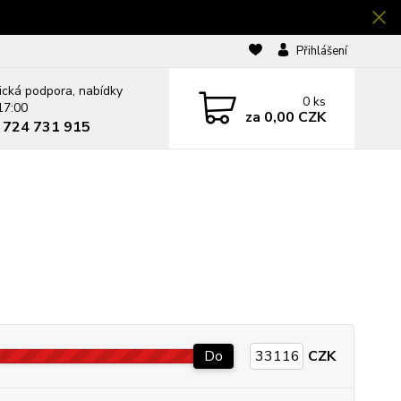
Přihlášení
ická podpora, nabídky
0
ks
17:00
za
0,00 CZK
0 724 731 915
Do
CZK