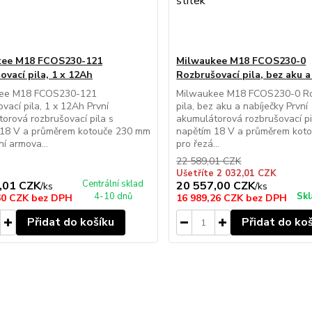
kee M18 FCOS230-121
Milwaukee M18 FCOS230-0
ovací pila, 1 x 12Ah
Rozbrušovací pila, bez aku a
ee M18 FCOS230-121
Milwaukee M18 FCOS230-0 Ro
vací pila, 1 x 12Ah První
pila, bez aku a nabíječky První
orová rozbrušovací pila s
akumulátorová rozbrušovací pi
 18 V a průměrem kotouče 230 mm
napětím 18 V a průměrem kot
ní armova...
pro řezá...
22 589,01 CZK
Ušetříte 2 032,01 CZK
Centrální sklad
,01 CZK
20 557,00 CZK
/
ks
/
ks
4-10 dnů
Skl
60 CZK
bez DPH
16 989,26 CZK
bez DPH
Přidat do košíku
Přidat do ko