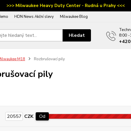
>>> Milwaukee Heavy Duty Center - Rudná u Prahy <<<
demo
HDN News Akční slevy
Milwaukee Blog
Techn
Hledat
8:00 -
‭+42
Milwaukee M18
Rozbrušovací pily
rušovací pily
CZK
Od