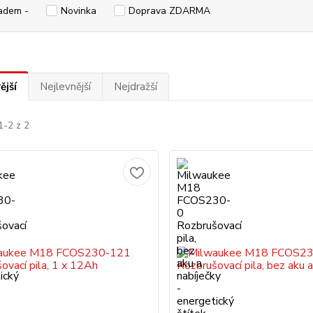
adem -
Novinka
Doprava ZDARMA
ější
Nejlevnější
Nejdražší
1-2 z 2