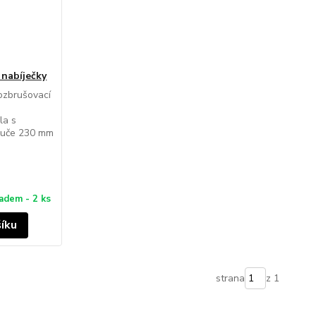
 nabíječky
zbrušovací
la s
ouče 230 mm
adem - 2 ks
šíku
strana
z 1