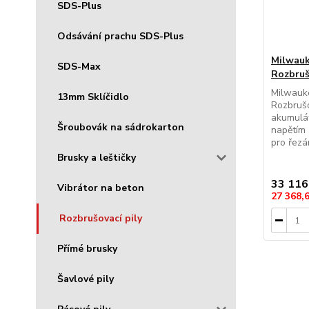
SDS-Plus
Odsávání prachu SDS-Plus
Milwau
SDS-Max
Rozbruš
Milwauk
13mm Sklíčidlo
Rozbrušo
akumulát
Šroubovák na sádrokarton
napětím
pro řezá
Brusky a leštičky
33 116
Vibrátor na beton
27 368,
Rozbrušovací pily
Přímé brusky
Šavlové pily