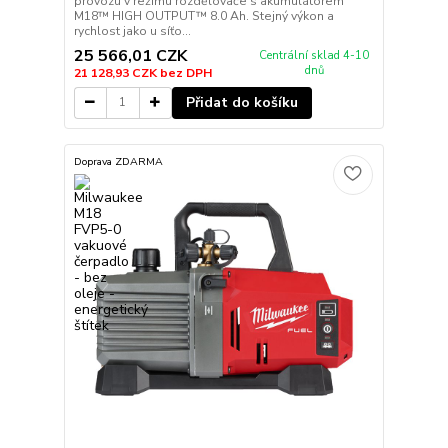
provozu v režimu rozdělovače s akumulátorem
M18™ HIGH OUTPUT™ 8.0 Ah. Stejný výkon a
rychlost jako u síťo...
25 566,01 CZK
Centrální sklad 4-10
dnů
21 128,93 CZK
bez DPH
Přidat do košíku
Doprava ZDARMA