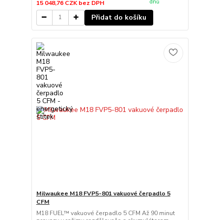
dnů
15 048,76 CZK
bez DPH
Přidat do košíku
Milwaukee M18 FVP5-801 vakuové čerpadlo 5
CFM
M18 FUEL™ vakuové čerpadlo 5 CFM Až 90 minut