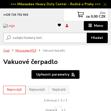
>>> Milwaukee Heavy Duty Center - Rudná u Prahy <<<
0
ks
‭+420 724 731 915
za
0,00 CZK
Menu
Hledat
Úvod
Milwaukee M18
Vakuové čerpadlo
Vakuové čerpadlo
Upřesnit parametry
Nejnovější
Nejlevnější
Nejdražší
Zobrazuji 1-3 z 3
strana
z 1