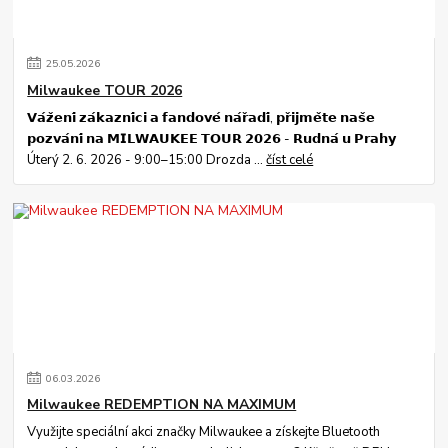
25
.
05
.
2026
Milwaukee TOUR 2026
𝗩𝗮́𝘇̌𝗲𝗻𝗶́ 𝘇𝗮́𝗸𝗮𝘇𝗻𝗶́𝗰𝗶 𝗮 𝗳𝗮𝗻𝗱𝗼𝘃𝗲́ 𝗻𝗮́𝗿̌𝗮𝗱𝗶́, 𝗽𝗿̌𝗶𝗷𝗺𝗲̌𝘁𝗲 𝗻𝗮𝘀̌𝗲
𝗽𝗼𝘇𝘃𝗮́𝗻𝗶́ 𝗻𝗮 𝗠𝗜𝗟𝗪𝗔𝗨𝗞𝗘𝗘 𝗧𝗢𝗨𝗥 𝟮𝟬𝟮𝟲 - 𝗥𝘂𝗱𝗻𝗮́ 𝘂 𝗣𝗿𝗮𝗵𝘆
Úterý 2. 6. 2026 - 9:00–15:00 Drozda ...
číst celé
06
.
03
.
2026
Milwaukee REDEMPTION NA MAXIMUM
Využijte speciální akci značky Milwaukee a získejte Bluetooth