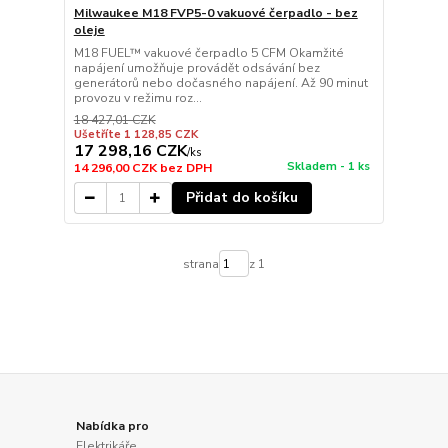
Milwaukee M18 FVP5-0 vakuové čerpadlo - bez
oleje
M18 FUEL™ vakuové čerpadlo 5 CFM Okamžité
napájení umožňuje provádět odsávání bez
generátorů nebo dočasného napájení. Až 90 minut
provozu v režimu roz...
18 427,01 CZK
Ušetříte 1 128,85 CZK
17 298,16 CZK
/
ks
Skladem - 1 ks
14 296,00 CZK
bez DPH
Přidat do košíku
strana
z 1
Nabídka pro
Elektrikáře