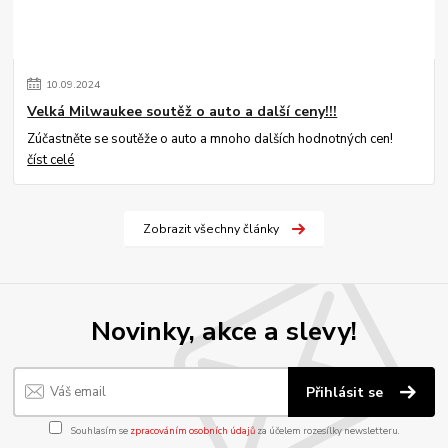
10
.
09
.
2024
Velká Milwaukee soutěž o auto a další ceny!!!
Zúčastněte se soutěže o auto a mnoho dalších hodnotných cen!
číst celé
Zobrazit všechny články
Novinky, akce a slevy!
Přihlásit se
Souhlasím se
zpracováním osobních údajů
za účelem rozesílky newsletteru.