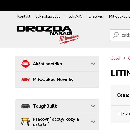
Kontakt
Jak nakupovat
TechWIKI
E-Servis
Milwaukee 
Úvod
Č
Akční nabídka
LITI
Milwaukee Novinky
Cena:
ToughBuilt
Skl
Pracovní stoly/ kozy a
ostatní