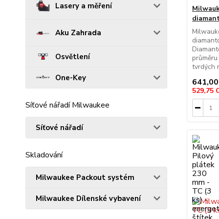
Lasery a měření
Milwauk
diamant
Milwauk
Aku Zahrada
diamant
Diamant
Osvětlení
průměru 
tvrdých m
One-Key
641,00
529,75
Síťové nářadí Milwaukee
Síťové nářadí
Skladování
Milwaukee Packout systém
Milwaukee Dílenské vybavení