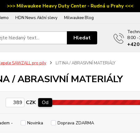
>>> Milwaukee Heavy Duty Center - Rudná u Prahy <<<
demo
HDN News Akční slevy
Milwaukee Blog
Techn
Hledat
8:00 -
‭+42
epele SAWZALL pro pily
LITINA / ABRASIVNÍ MATERIÁLY
NA / ABRASIVNÍ MATERIÁLY
CZK
Od
adem -
Novinka
Doprava ZDARMA