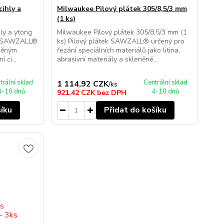
cihly a
Milwaukee Pilový plátek 305/8,5/3 mm
(1 ks)
ly a ytong
Milwaukee Pilový plátek 305/8,5/3 mm (1
ek SAWZALL®
ks) Pilový plátek SAWZALL® určený pro
eněným
řezání speciálních materiálů jako litina,
 ci...
abrasivní materiály a skleněné...
trální sklad
Centrální sklad
1 114,92 CZK
/
ks
4-10 dnů
4-10 dnů
921,42 CZK
bez DPH
šíku
Přidat do košíku