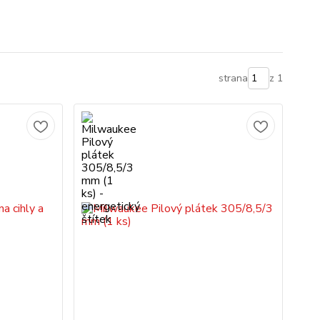
strana
z 1