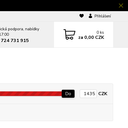
Přihlášení
ická podpora, nabídky
0
ks
17:00
za
0,00 CZK
0 724 731 915
Do
CZK