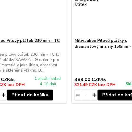
ee Pilový plátek 230 mm - TC
Milwaukee Pilové plátky s
diamantovými zrny 150mm -
e pilový plátek 230 mm - TC (3
ové plátky SAWZALL® určené pro
 materiály jako litina, abrasivní
y a skleněné vlákno. B...
Centrální sklad
 CZK
389,00 CZK
/
ks
/
ks
4-10 dnů
Skl
 CZK
bez DPH
321,49 CZK
bez DPH
Přidat do košíku
Přidat do ko