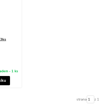
 3ks
adem - 1 ks
šíku
strana
z 1