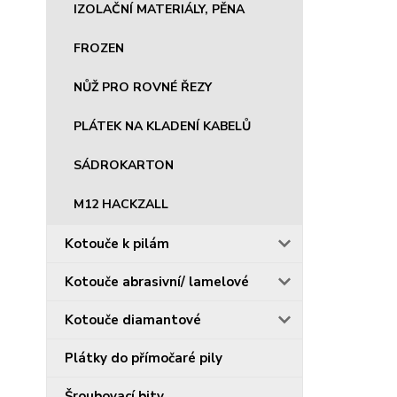
IZOLAČNÍ MATERIÁLY, PĚNA
FROZEN
NŮŽ PRO ROVNÉ ŘEZY
PLÁTEK NA KLADENÍ KABELŮ
SÁDROKARTON
M12 HACKZALL
Kotouče k pilám
Kotouče abrasivní/ lamelové
Kotouče diamantové
Plátky do přímočaré pily
Šroubovací bity