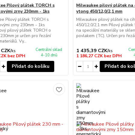
ee Pilový plátek TORCH s
Milwaukee pilový plátek na 
ovými zrny 230mm - 1ks
ytong 450/12,0/2,1 mm
ee Pilový plátek TORCH s
Milwaukee pilový plátek na cih
ovými zrny 230mm - 1ks
450/12,0/2,1 mm Pilový plát
ový pilový plátek TORCH o
na speciální materiály se skl
230mm je určen pro řezání
povlakem (TC). Určen pro řezání
ateriálů. Vy...
Centrální sklad
Cen
 CZK
1 435,39 CZK
/
ks
/
ks
4-10 dnů
 CZK
bez DPH
1 186,27 CZK
bez DPH
Přidat do košíku
Přidat do ko