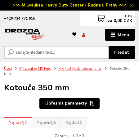
>>> Milwaukee Heavy Duty Center - Rudná u Prahy <<<
0
ks
‭+420 724 731 915
za
0,00 CZK
Menu
Hledat
Úvod
Milwaukee MX Fuel
MX Fuel Rozbrušovací pila
Kotouče 350
mm
Kotouče 350 mm
Upřesnit parametry
Nejnovější
Nejlevnější
Nejdražší
Zobrazuji 1-3 z 3