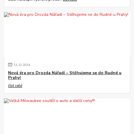
11
.
12
.
2024
Nová éra pro Drozda Nářadí – Stěhujeme se do Rudné u
Prahy!
číst celé