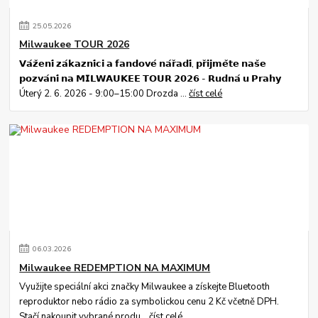
25
.
05
.
2026
Milwaukee TOUR 2026
𝗩𝗮́𝘇̌𝗲𝗻𝗶́ 𝘇𝗮́𝗸𝗮𝘇𝗻𝗶́𝗰𝗶 𝗮 𝗳𝗮𝗻𝗱𝗼𝘃𝗲́ 𝗻𝗮́𝗿̌𝗮𝗱𝗶́, 𝗽𝗿̌𝗶𝗷𝗺𝗲̌𝘁𝗲 𝗻𝗮𝘀̌𝗲
𝗽𝗼𝘇𝘃𝗮́𝗻𝗶́ 𝗻𝗮 𝗠𝗜𝗟𝗪𝗔𝗨𝗞𝗘𝗘 𝗧𝗢𝗨𝗥 𝟮𝟬𝟮𝟲 - 𝗥𝘂𝗱𝗻𝗮́ 𝘂 𝗣𝗿𝗮𝗵𝘆
Úterý 2. 6. 2026 - 9:00–15:00 Drozda ...
číst celé
06
.
03
.
2026
Milwaukee REDEMPTION NA MAXIMUM
Využijte speciální akci značky Milwaukee a získejte Bluetooth
reproduktor nebo rádio za symbolickou cenu 2 Kč včetně DPH.
Stačí nakoupit vybrané produ...
číst celé