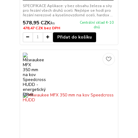
SPECIFIKACE Aplikace: y bez obsahu železa a síry
pro řezání všech druhů oceli. Nejlépe se hodí pro
řezání nerezové a kyselinovzdorné oceli, hardox ...
578,95 CZK
Centrální sklad 4-10
/
ks
dnů
478,47 CZK
bez DPH
Přidat do košíku