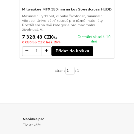
Milwaukee MFX 350 mm na kov Speedcross HUDD
Maximální rychlost, dlouhá životnost, minimální
vibrace. Univerzální kotouč pro různé materiály.
Rozdělení na dvě kategorie pro maximální
životnost. V...
7 328,43 CZK
Centrální sklad 4-10
/
ks
dnů
6 056,55 CZK
bez DPH
Přidat do košíku
strana
z 1
Nabídka pro
Elektrikáře