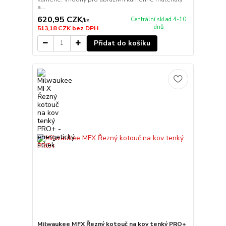
a...
620,95 CZK
Centrální sklad 4-10
/
ks
dnů
513,18 CZK
bez DPH
Přidat do košíku
Milwaukee MFX Řezný kotouč na kov tenký PRO+