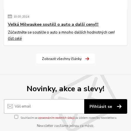
10
.
09
.
2024
Velká Milwaukee soutěž o auto a další ceny!!!
Zúčastněte se soutěže o auto a mnoho dalších hodnotných cen!
číst celé
Zobrazit všechny články
Novinky, akce a slevy!
Přihlásit se
Souhlasím se
zpracováním osobních údajů
za účelem rozesílky newsletteru.
Newsletter zasíláme jednou za měsíc.