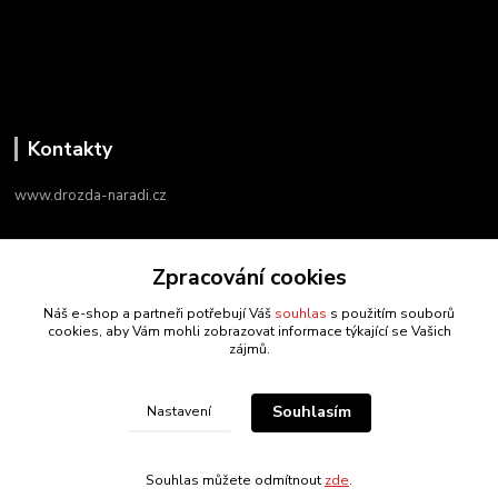
Kontakty
www.drozda-naradi.cz
‭+420 724 731 915
Zpracování cookies
8:00 - 17:00
Náš e-shop a partneři potřebují Váš
souhlas
s použitím souborů
info@drozda-naradi.cz
cookies, aby Vám mohli zobrazovat informace týkající se Vašich
zájmů.
Souhlasím
Nastavení
drozda-naradi.cz
Souhlas můžete odmítnout
zde
.
Vytvořeno na
Eshop-rychle.cz