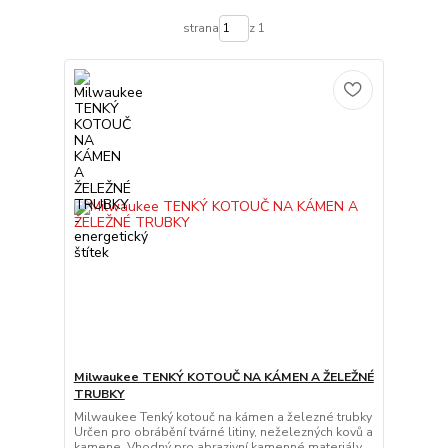
strana
z 1
Milwaukee TENKÝ KOTOUČ NA KÁMEN A ŽELEŽNÉ
TRUBKY
Milwaukee Tenký kotouč na kámen a železné trubky
Určen pro obrábění tvárné litiny, neželezných kovů a
kamene. Vhodný pro abrazivní kamenné materiály