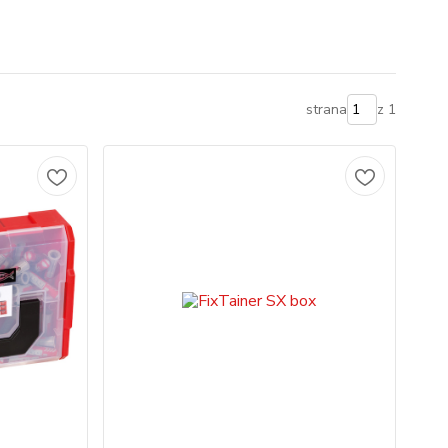
strana
z 1