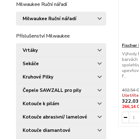
Milwaukee Ruční nářadí
Milwaukee Ruční nářadí
Příslušenství Milwaukee
Fischer 
Vrtáky
Výhody P
barvách 
Sekáče
spolehli
upevňová
F...
Kruhové Pilky
Čepele SAWZALL pro pily
402,54 
Ušetřít
322,03
Kotouče k pilám
266,14
Kotouče abrasivní/ lamelové
Kotouče diamantové