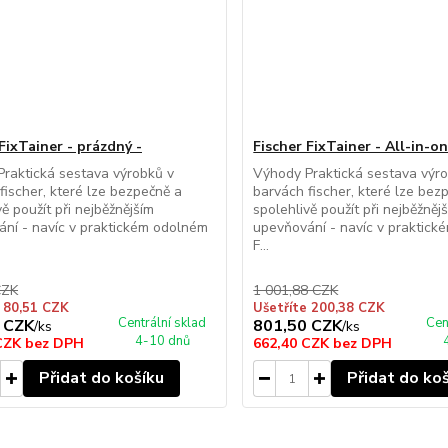
FixTainer - prázdný -
Fischer FixTainer - All-in-o
raktická sestava výrobků v
Výhody Praktická sestava výr
fischer, které lze bezpečně a
barvách fischer, které lze bez
vě použít při nejběžnějším
spolehlivě použít při nejběžněj
ní - navíc v praktickém odolném
upevňování - navíc v praktic
F...
CZK
1 001,88 CZK
e 80,51 CZK
Ušetříte 200,38 CZK
Centrální sklad
Cen
 CZK
801,50 CZK
/
ks
/
ks
4-10 dnů
 CZK
bez DPH
662,40 CZK
bez DPH
Přidat do košíku
Přidat do ko