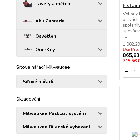
Lasery a měření
FixTain
Výhody P
barvách 
Aku Zahrada
spolehli
upevňová
Osvětlení
F...
1 082,2
One-Key
Ušetřít
865,83
715,56
Síťové nářadí Milwaukee
Síťové nářadí
Skladování
Milwaukee Packout systém
Milwaukee Dílenské vybavení