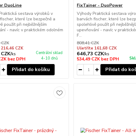
er DuoLine
FixTainer - DuoPower
raktická sestava výrobků v
Výhody Praktická sestava výr
fischer, které lze bezpečně a
barvách fischer, které lze bez
vě použít při nejběžnějším
spolehlivě použít při nejběžněj
ní - navíc v praktickém odolném
upevňování - navíc v praktic
F...
9 CZK
808,41 CZK
e 216,46 CZK
Ušetříte 161,68 CZK
Centrální sklad
 CZK
646,73 CZK
/
ks
/
ks
4-10 dnů
Skl
 CZK
bez DPH
534,49 CZK
bez DPH
Přidat do košíku
Přidat do ko