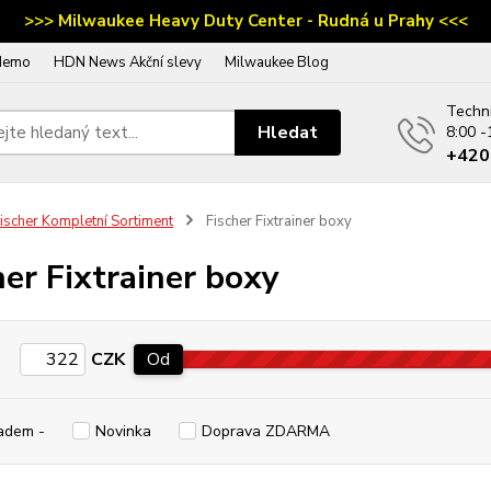
>>> Milwaukee Heavy Duty Center - Rudná u Prahy <<<
demo
HDN News Akční slevy
Milwaukee Blog
Techn
Hledat
8:00 -
‭+42
ischer Kompletní Sortiment
Fischer Fixtrainer boxy
her Fixtrainer boxy
CZK
Od
adem -
Novinka
Doprava ZDARMA