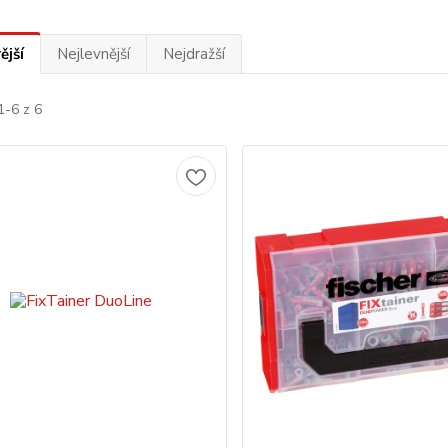
ější
Nejlevnější
Nejdražší
1-6 z 6