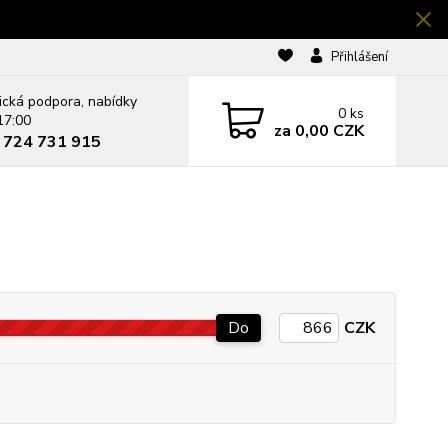
Přihlášení
ická podpora, nabídky
0
ks
17:00
za
0,00 CZK
0 724 731 915
Do
CZK