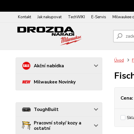
Kontakt
Jak nakupovat
TechWIKI
E-Servis
Milwaukee 
Úvod
F
Akční nabídka
Fisc
Milwaukee Novinky
Cena:
ToughBuilt
Skl
Pracovní stoly/ kozy a
ostatní