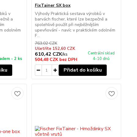
FixTainer SX box
obků v
Výhody Praktická sestava výrobků v
pečně a
barvách fischer, které lze bezpečně a
ším
spolehlivě použít při nejběžnějším
kém odolném
upevňování - navíc v praktickém odolném
F...
763,02 CZK
Ušetříte 152,60 CZK
Centrální sklad
610,42 CZK
/
ks
adem - 2 ks
4-10 dnů
504,48 CZK
bez DPH
šíku
Přidat do košíku