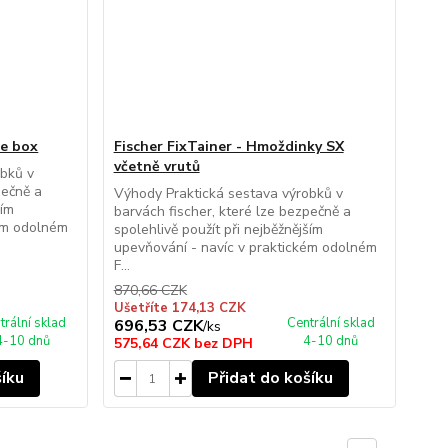
ne box
Fischer FixTainer - Hmoždinky SX
včetně vrutů
obků v
pečně a
Výhody Praktická sestava výrobků v
ším
barvách fischer, které lze bezpečně a
kém odolném
spolehlivě použít při nejběžnějším
upevňování - navíc v praktickém odolném
F...
870,66 CZK
Ušetříte 174,13 CZK
trální sklad
Centrální sklad
696,53 CZK
/
ks
4-10 dnů
4-10 dnů
575,64 CZK
bez DPH
šíku
Přidat do košíku