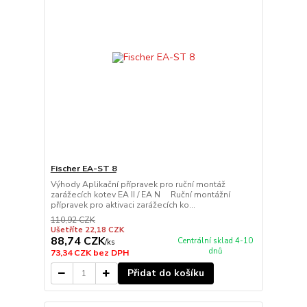
Fischer EA-ST 8
Výhody Aplikační přípravek pro ruční montáž
zarážecích kotev EA II / EA N Ruční montážní
přípravek pro aktivaci zarážecích ko...
110,92 CZK
Ušetříte 22,18 CZK
88,74 CZK
Centrální sklad 4-10
/
ks
dnů
73,34 CZK
bez DPH
Přidat do košíku