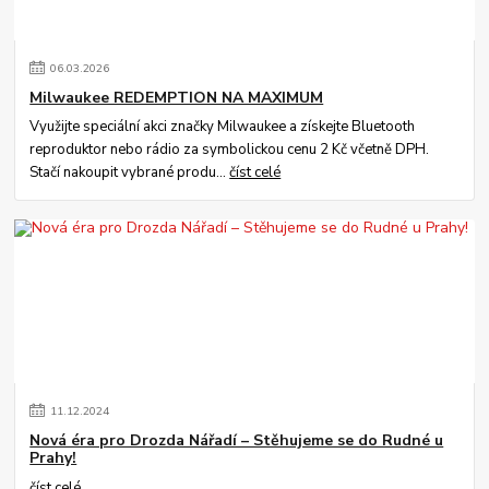
06
.
03
.
2026
Milwaukee REDEMPTION NA MAXIMUM
Využijte speciální akci značky Milwaukee a získejte Bluetooth
reproduktor nebo rádio za symbolickou cenu 2 Kč včetně DPH.
Stačí nakoupit vybrané produ...
číst celé
11
.
12
.
2024
Nová éra pro Drozda Nářadí – Stěhujeme se do Rudné u
Prahy!
číst celé