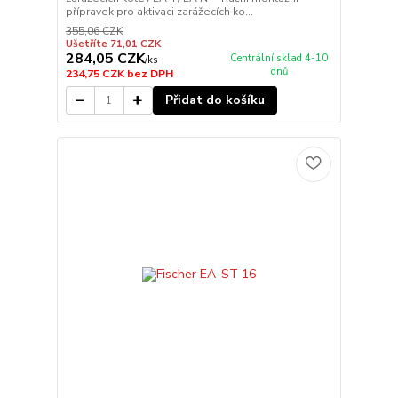
přípravek pro aktivaci zarážecích ko...
355,06 CZK
Ušetříte 71,01 CZK
284,05 CZK
Centrální sklad 4-10
/
ks
dnů
234,75 CZK
bez DPH
Přidat do košíku