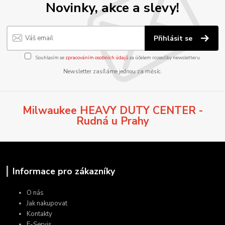
Novinky, akce a slevy!
Přihlásit se
Souhlasím se
zpracováním osobních údajů
za účelem rozesílky newsletteru.
Newsletter zasíláme jednou za měsíc.
Milwaukee HEAVY DUTY CENTER -
Rudná u Prahy
Informace pro zákazníky
O nás
Jak nakupovat
Kontakty
E-Servis