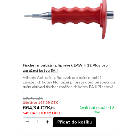
Fischer montážní přípravek EAW H 12 Plus pro
zarážecí kotvu EA II
Výhody Aplikační přípravek pro ruční montáž
zarážecích kotev Montážní přípravek pro bezpečnou
ruční aktivaci fischer zarážecích kotev EA II.Plastová
...
830,43 CZK
Ušetříte 166,09 CZK
664,34 CZK
Centrální sklad 4-10
/
ks
dnů
549,04 CZK
bez DPH
Přidat do košíku