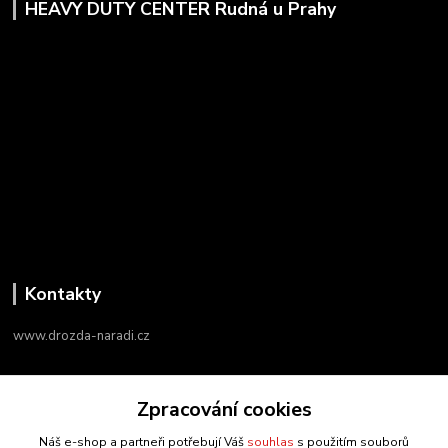
HEAVY DUTY CENTER Rudná u Prahy
Kontakty
www.drozda-naradi.cz
‭+420 724 731 915
Zpracování cookies
8:00 - 17:00
Náš e-shop a partneři potřebují Váš
souhlas
s použitím souborů
info@drozda-naradi.cz