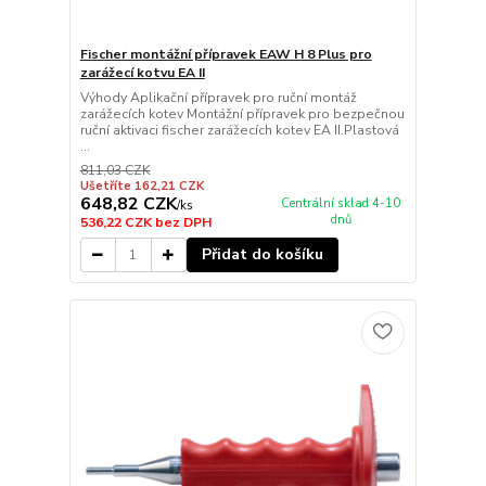
Fischer montážní přípravek EAW H 8 Plus pro
zarážecí kotvu EA II
Výhody Aplikační přípravek pro ruční montáž
zarážecích kotev Montážní přípravek pro bezpečnou
ruční aktivaci fischer zarážecích kotev EA II.Plastová
...
811,03 CZK
Ušetříte 162,21 CZK
648,82 CZK
Centrální sklad 4-10
/
ks
dnů
536,22 CZK
bez DPH
Přidat do košíku