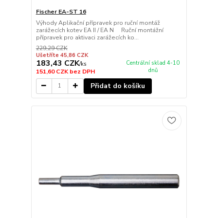
Fischer EA-ST 16
Výhody Aplikační přípravek pro ruční montáž
zarážecích kotev EA II / EA N Ruční montážní
přípravek pro aktivaci zarážecích ko...
229,29 CZK
Ušetříte 45,86 CZK
183,43 CZK
Centrální sklad 4-10
/
ks
dnů
151,60 CZK
bez DPH
Přidat do košíku