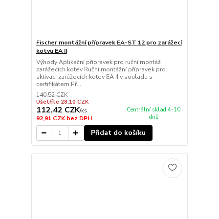
Fischer montážní přípravek EA-ST 12 pro zarážecí
kotvu EA II
Výhody Aplikační přípravek pro ruční montáž
zarážecích kotev Ruční montážní přípravek pro
aktivaci zarážecích kotev EA II v souladu s
certifikátem.Př...
140,52 CZK
Ušetříte 28,10 CZK
112,42 CZK
Centrální sklad 4-10
/
ks
dnů
92,91 CZK
bez DPH
Přidat do košíku