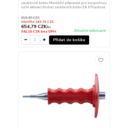
zarážecích kotev Montážní přípravek pro bezpečnou
ruční aktivaci fischer zarážecích kotev EA II.Plastová
...
818,49 CZK
Ušetříte 163,70 CZK
654,79 CZK
/
ks
Aktuálně nedostupné
541,15 CZK
bez DPH
Přidat do košíku