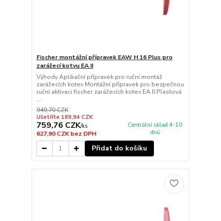
Fischer montážní přípravek EAW H 16 Plus pro
zarážecí kotvu EA II
Výhody Aplikační přípravek pro ruční montáž
zarážecích kotev Montážní přípravek pro bezpečnou
ruční aktivaci fischer zarážecích kotev EA II.Plastová
...
949,70 CZK
Ušetříte 189,94 CZK
759,76 CZK
Centrální sklad 4-10
/
ks
dnů
627,90 CZK
bez DPH
Přidat do košíku