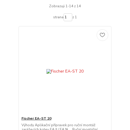
Zobrazuji 1-14 z 14
strana
z 1
Fischer EA-ST 20
Výhody Aplikační přípravek pro ruční montáž
zarážecích kotev EA II / EA N Ruční montážní