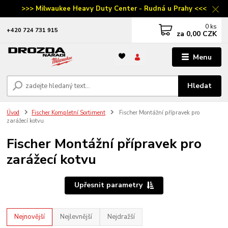
>>> Milwaukee Heavy Duty Center - Rudná u Prahy <<<
0
ks
‭+420 724 731 915
za
0,00 CZK
Menu
Hledat
Úvod
Fischer Kompletní Sortiment
Fischer Montážní přípravek pro
zarážecí kotvu
Fischer Montážní přípravek pro
zarážecí kotvu
Upřesnit parametry
Nejnovější
Nejlevnější
Nejdražší