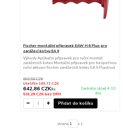
Fischer montážní přípravek EAW H 6 Plus pro
zarážecí kotvu EA II
Výhody Aplikační přípravek pro ruční montáž
zarážecích kotev Montážní přípravek pro bezpečnou
ruční aktivaci fischer zarážecích kotev EA II.Plastová
...
803,58 CZK
Ušetříte 160,72 CZK
642,86 CZK
Centrální sklad 4-10
/
ks
dnů
531,29 CZK
bez DPH
Přidat do košíku
strana
z 1