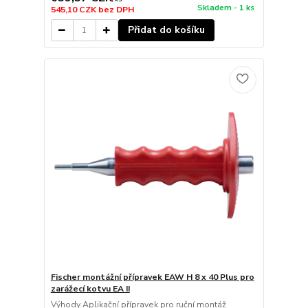
Skladem - 1 ks
545,10 CZK
bez DPH
Přidat do košíku
Fischer montážní přípravek EAW H 8 x 40 Plus pro
zarážecí kotvu EA II
Výhody Aplikační přípravek pro ruční montáž