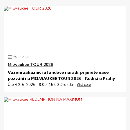
25
.
05
.
2026
Milwaukee TOUR 2026
𝗩𝗮́𝘇̌𝗲𝗻𝗶́ 𝘇𝗮́𝗸𝗮𝘇𝗻𝗶́𝗰𝗶 𝗮 𝗳𝗮𝗻𝗱𝗼𝘃𝗲́ 𝗻𝗮́𝗿̌𝗮𝗱𝗶́, 𝗽𝗿̌𝗶𝗷𝗺𝗲̌𝘁𝗲 𝗻𝗮𝘀̌𝗲
𝗽𝗼𝘇𝘃𝗮́𝗻𝗶́ 𝗻𝗮 𝗠𝗜𝗟𝗪𝗔𝗨𝗞𝗘𝗘 𝗧𝗢𝗨𝗥 𝟮𝟬𝟮𝟲 - 𝗥𝘂𝗱𝗻𝗮́ 𝘂 𝗣𝗿𝗮𝗵𝘆
Úterý 2. 6. 2026 - 9:00–15:00 Drozda ...
číst celé