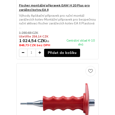
Fischer montážní přípravek EAW H 20 Plus pro
zarážecí kotvu EA II
Výhody Aplikační přípravek pro ruční montáž
zarážecích kotev Montážní přípravek pro bezpečnou
ruční aktivaci fischer zarážecích kotev EA II.Plastová
...
1 280,68 CZK
Ušetříte 256,14 CZK
1 024,54 CZK
Centrální sklad 4-10
/
ks
dnů
846,73 CZK
bez DPH
Přidat do košíku