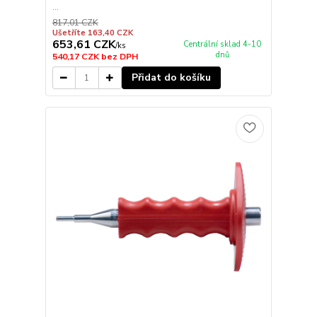
...
817,01 CZK
Ušetříte 163,40 CZK
653,61 CZK
Centrální sklad 4-10
/
ks
dnů
540,17 CZK
bez DPH
Přidat do košíku