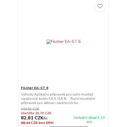
Fischer EA-ST 6
Výhody Aplikační přípravek pro ruční montáž
zarážecích kotev EA II / EA N Ruční montážní
přípravek pro aktivaci zarážecích ko...
103,51 CZK
Ušetříte 20,70 CZK
82,81 CZK
Centrální sklad 4-10
/
ks
dnů
68,44 CZK
bez DPH