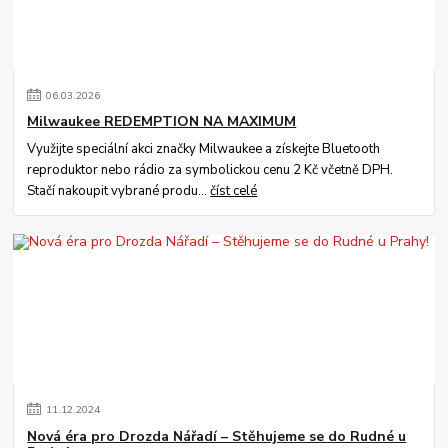
06
.
03
.
2026
Milwaukee REDEMPTION NA MAXIMUM
Využijte speciální akci značky Milwaukee a získejte Bluetooth
reproduktor nebo rádio za symbolickou cenu 2 Kč včetně DPH.
Stačí nakoupit vybrané produ...
číst celé
11
.
12
.
2024
Nová éra pro Drozda Nářadí – Stěhujeme se do Rudné u