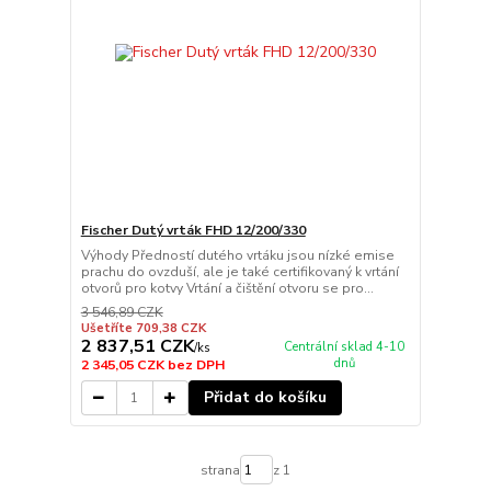
Fischer Dutý vrták FHD 12/200/330
Výhody Předností dutého vrtáku jsou nízké emise
prachu do ovzduší, ale je také certifikovaný k vrtání
otvorů pro kotvy Vrtání a čištění otvoru se pro...
3 546,89 CZK
Ušetříte 709,38 CZK
2 837,51 CZK
Centrální sklad 4-10
/
ks
dnů
2 345,05 CZK
bez DPH
Přidat do košíku
strana
z 1