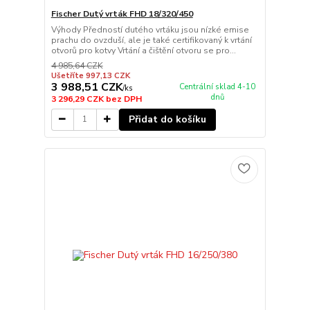
Fischer Dutý vrták FHD 18/320/450
Výhody Předností dutého vrtáku jsou nízké emise
prachu do ovzduší, ale je také certifikovaný k vrtání
otvorů pro kotvy Vrtání a čištění otvoru se pro...
4 985,64 CZK
Ušetříte 997,13 CZK
3 988,51 CZK
Centrální sklad 4-10
/
ks
dnů
3 296,29 CZK
bez DPH
Přidat do košíku