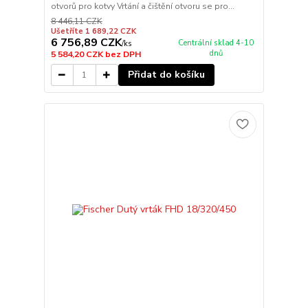
otvorů pro kotvy Vrtání a čištění otvoru se pro...
8 446,11 CZK
Ušetříte 1 689,22 CZK
6 756,89 CZK
Centrální sklad 4-10
/
ks
dnů
5 584,20 CZK
bez DPH
Přidat do košíku