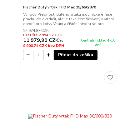
Fischer Dutý vrták FHD Max 35/650/870
Výhody Předností dutého vrtáku jsou nízké emise
prachu do ovzduší, ale je také certifikovaný k vrtání
otvorů pro kotvy Vrtání a čištění otvoru se pro...
14 974,87 CZK
Ušetříte 2 994,97 CZK
11 979,90 CZK
Centrální sklad 4-10
/
ks
dnů
9 900,74 CZK
bez DPH
Přidat do košíku