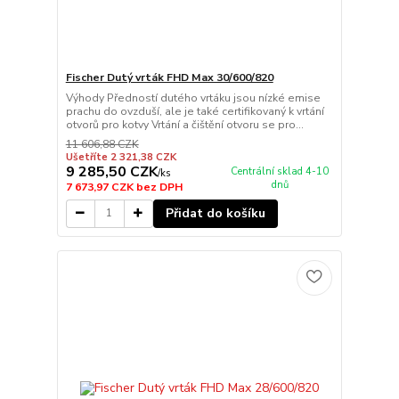
Fischer Dutý vrták FHD Max 30/600/820
Výhody Předností dutého vrtáku jsou nízké emise
prachu do ovzduší, ale je také certifikovaný k vrtání
otvorů pro kotvy Vrtání a čištění otvoru se pro...
11 606,88 CZK
Ušetříte 2 321,38 CZK
9 285,50 CZK
Centrální sklad 4-10
/
ks
dnů
7 673,97 CZK
bez DPH
Přidat do košíku