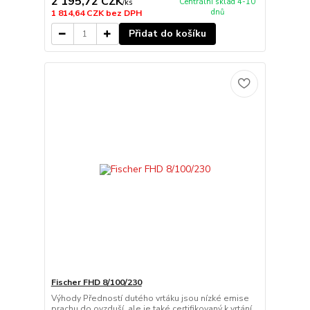
2 195,72 CZK
Centrální sklad 4-10
/
ks
dnů
1 814,64 CZK
bez DPH
Přidat do košíku
Fischer FHD 8/100/230
Výhody Předností dutého vrtáku jsou nízké emise
prachu do ovzduší, ale je také certifikovaný k vrtání