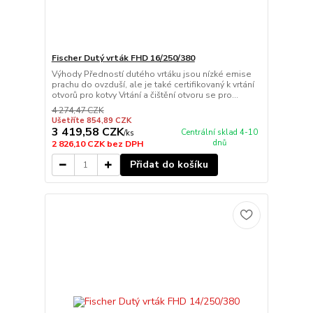
Fischer Dutý vrták FHD 16/250/380
Výhody Předností dutého vrtáku jsou nízké emise
prachu do ovzduší, ale je také certifikovaný k vrtání
otvorů pro kotvy Vrtání a čištění otvoru se pro...
4 274,47 CZK
Ušetříte 854,89 CZK
3 419,58 CZK
Centrální sklad 4-10
/
ks
dnů
2 826,10 CZK
bez DPH
Přidat do košíku