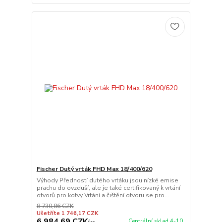
Fischer Dutý vrták FHD Max 18/400/620
Výhody Předností dutého vrtáku jsou nízké emise
prachu do ovzduší, ale je také certifikovaný k vrtání
otvorů pro kotvy Vrtání a čištění otvoru se pro...
8 730,86 CZK
Ušetříte 1 746,17 CZK
6 984,69 CZK
Centrální sklad 4-10