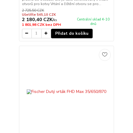
otvorů pro kotvy Vrtání a čištění otvoru se pro...
2 725,50 CZK
Ušetříte 545,10 CZK
2 180,40 CZK
Centrální sklad 4-10
/
ks
dnů
1 801,98 CZK
bez DPH
Přidat do košíku