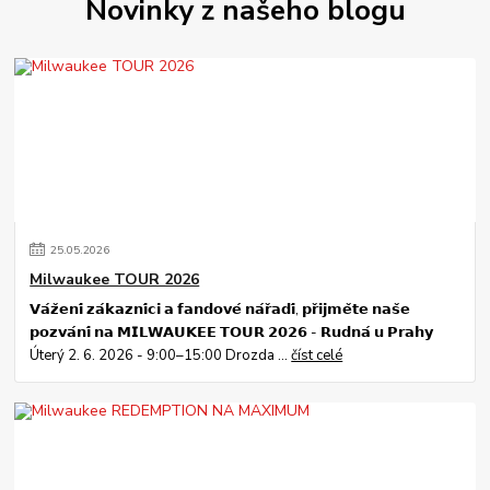
Novinky z našeho blogu
25
.
05
.
2026
Milwaukee TOUR 2026
𝗩𝗮́𝘇̌𝗲𝗻𝗶́ 𝘇𝗮́𝗸𝗮𝘇𝗻𝗶́𝗰𝗶 𝗮 𝗳𝗮𝗻𝗱𝗼𝘃𝗲́ 𝗻𝗮́𝗿̌𝗮𝗱𝗶́, 𝗽𝗿̌𝗶𝗷𝗺𝗲̌𝘁𝗲 𝗻𝗮𝘀̌𝗲
𝗽𝗼𝘇𝘃𝗮́𝗻𝗶́ 𝗻𝗮 𝗠𝗜𝗟𝗪𝗔𝗨𝗞𝗘𝗘 𝗧𝗢𝗨𝗥 𝟮𝟬𝟮𝟲 - 𝗥𝘂𝗱𝗻𝗮́ 𝘂 𝗣𝗿𝗮𝗵𝘆
Úterý 2. 6. 2026 - 9:00–15:00 Drozda ...
číst celé