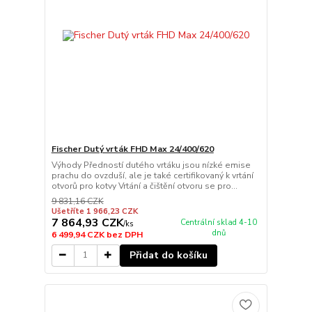
Fischer Dutý vrták FHD Max 24/400/620
Výhody Předností dutého vrtáku jsou nízké emise
prachu do ovzduší, ale je také certifikovaný k vrtání
otvorů pro kotvy Vrtání a čištění otvoru se pro...
9 831,16 CZK
Ušetříte 1 966,23 CZK
7 864,93 CZK
Centrální sklad 4-10
/
ks
dnů
6 499,94 CZK
bez DPH
Přidat do košíku