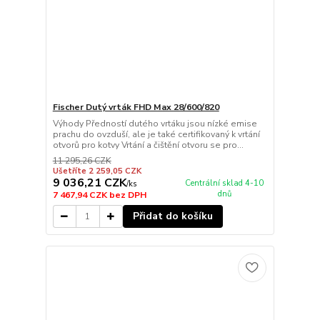
Fischer Dutý vrták FHD Max 28/600/820
Výhody Předností dutého vrtáku jsou nízké emise
prachu do ovzduší, ale je také certifikovaný k vrtání
otvorů pro kotvy Vrtání a čištění otvoru se pro...
11 295,26 CZK
Ušetříte 2 259,05 CZK
9 036,21 CZK
Centrální sklad 4-10
/
ks
dnů
7 467,94 CZK
bez DPH
Přidat do košíku