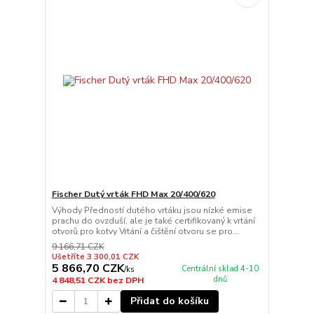
Fischer Dutý vrták FHD Max 20/400/620
Výhody Předností dutého vrtáku jsou nízké emise
prachu do ovzduší, ale je také certifikovaný k vrtání
otvorů pro kotvy Vrtání a čištění otvoru se pro...
9 166,71 CZK
Ušetříte 3 300,01 CZK
5 866,70 CZK
Centrální sklad 4-10
/
ks
dnů
4 848,51 CZK
bez DPH
Přidat do košíku