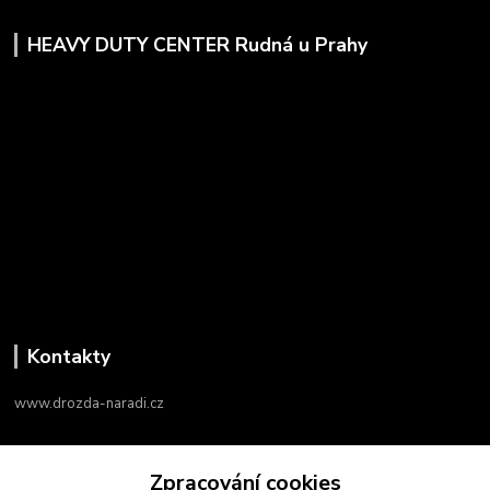
HEAVY DUTY CENTER Rudná u Prahy
Kontakty
www.drozda-naradi.cz
‭+420 724 731 915
Zpracování cookies
8:00 - 17:00