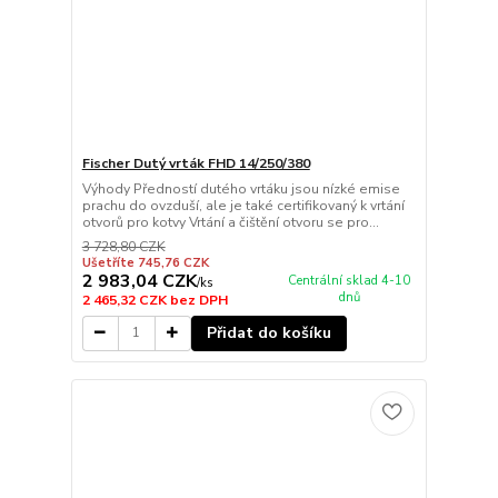
Fischer Dutý vrták FHD 14/250/380
Výhody Předností dutého vrtáku jsou nízké emise
prachu do ovzduší, ale je také certifikovaný k vrtání
otvorů pro kotvy Vrtání a čištění otvoru se pro...
3 728,80 CZK
Ušetříte 745,76 CZK
2 983,04 CZK
Centrální sklad 4-10
/
ks
dnů
2 465,32 CZK
bez DPH
Přidat do košíku