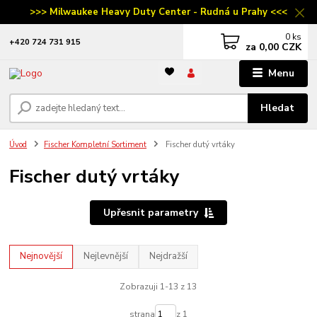
>>> Milwaukee Heavy Duty Center - Rudná u Prahy <<<
0
ks
‭+420 724 731 915
za
0,00 CZK
Menu
Hledat
Úvod
Fischer Kompletní Sortiment
Fischer dutý vrtáky
Fischer dutý vrtáky
Upřesnit parametry
Nejnovější
Nejlevnější
Nejdražší
Zobrazuji 1-13 z 13
strana
z 1