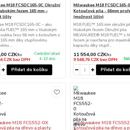
kee M18 FCSDC165-0C Okružní
Milwaukee M18 FCSDC165-
hlubokým řezem 165 mm –
Kotoučová pila - 66mm proř
 lišty
(možnost lišty)
ee M18 FCSDC165-0C – aku
M18 FUEL™ 165 mm okružní pi
 pila FUEL™ 165 mm s hlubokým
hlubokým řezem Okružní pila
loubka řezu 66 mm s kotoučem o
MILWAUKEE® M18 FUEL™ s h
 165 mm díky stupňovému
řezem je navržena pro maximá
ému ...
kapacitu díky stupň...
Centrální sklad
,00 CZK
11 554,00 CZK
/
ks
/
ks
4-10 dnů
Skl
84 CZK
bez DPH
9 548,76 CZK
bez DPH
Přidat do košíku
Přidat do ko