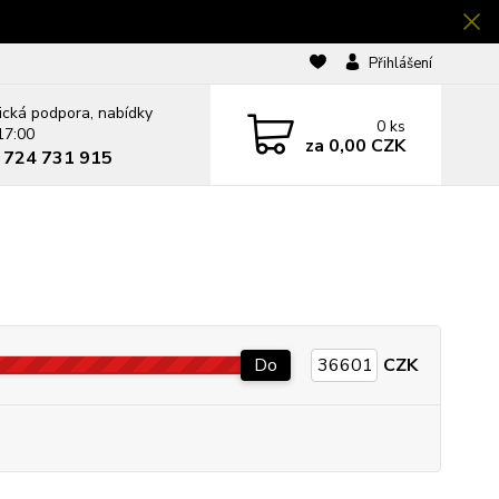
Přihlášení
ická podpora, nabídky
0
ks
17:00
za
0,00 CZK
0 724 731 915
Do
CZK