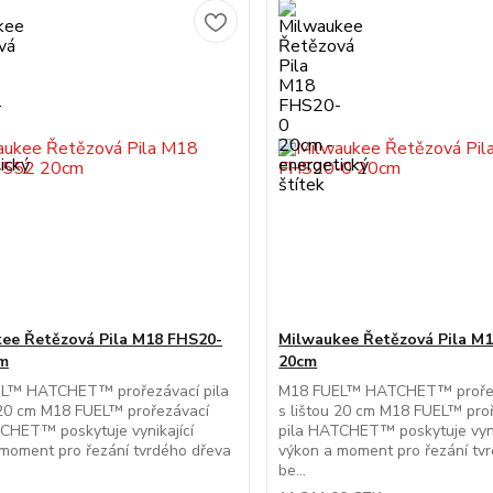
ee Řetězová Pila M18 FHS20-
Milwaukee Řetězová Pila M
cm
20cm
L™ HATCHET™ prořezávací pila
M18 FUEL™ HATCHET™ prořez
 20 cm M18 FUEL™ prořezávací
s lištou 20 cm M18 FUEL™ pro
CHET™ poskytuje vynikající
pila HATCHET™ poskytuje vyni
moment pro řezání tvrdého dřeva
výkon a moment pro řezání tv
be...