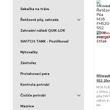
Sekačka na trávu
Řetězové pily, zahrada
Zahradní nářadí QUIK-LOK
SWITCH TANK - Postřikovač
Nýtovačky
Závitořez
Protahovací pera
Milwauk
552 20
Kontrola potrubí
M18 FUE
s lištou
Čističe potrubí
pila HAT
výkon a 
be...
Maznice