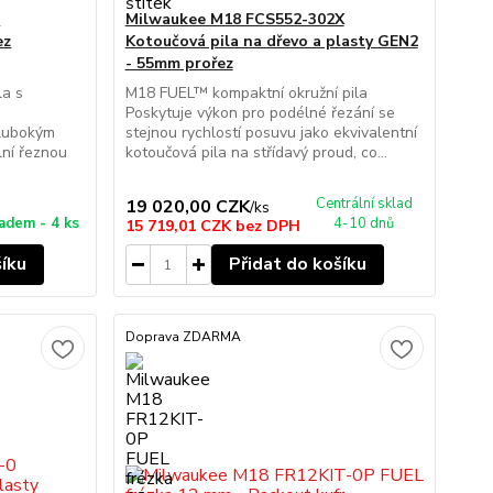
0
Milwaukee M18 FCS552-302X
ez
Kotoučová pila na dřevo a plasty GEN2
- 55mm prořez
la s
M18 FUEL™ kompaktní okružní pila
Poskytuje výkon pro podélné řezání se
lubokým
stejnou rychlostí posuvu jako ekvivalentní
lní řeznou
kotoučová pila na střídavý proud, co...
Centrální sklad
19 020,00 CZK
/
ks
adem - 4 ks
4-10 dnů
15 719,01 CZK
bez DPH
šíku
Přidat do košíku
Doprava ZDARMA