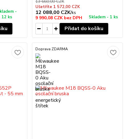
13 660,00 CZK
Ušetříte 1 572,00 CZK
kladem -
12 088,00 CZK
/
ks
12 ks
Skladem - 1 ks
9 990,08 CZK
bez DPH
šíku
Přidat do košíku
Doprava ZDARMA