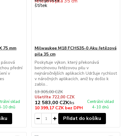
X 75 mm
Milwaukee M18 FCHS35-0 Aku řetězová
pila 35 cm
 pásová
Poskytuje výkon, který překonává
ochou přední
benzínovou řetězovou pilu v
ení v
nejnáročnějších aplikacích Udržuje rychlost
řes
v náročných aplikacích, aniž by došlo k
zablo...
13 305,00 CZK
Ušetříte 722,00 CZK
trální sklad
Centrální sklad
12 583,00 CZK
/
ks
4-10 dnů
4-10 dnů
10 399,17 CZK
bez DPH
šíku
Přidat do košíku