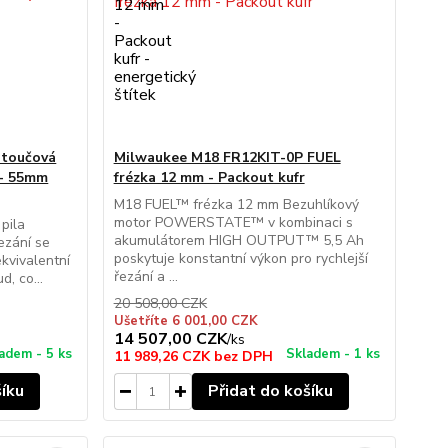
otoučová
Milwaukee M18 FR12KIT-0P FUEL
 - 55mm
frézka 12 mm - Packout kufr
M18 FUEL™ frézka 12 mm Bezuhlíkový
motor POWERSTATE™ v kombinaci s
pila
akumulátorem HIGH OUTPUT™ 5,5 Ah
ezání se
poskytuje konstantní výkon pro rychlejší
ekvivalentní
řezání a ...
d, co...
20 508,00 CZK
Ušetříte 6 001,00 CZK
14 507,00 CZK
/
ks
adem - 5 ks
Skladem - 1 ks
11 989,26 CZK
bez DPH
šíku
Přidat do košíku