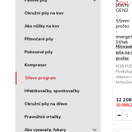
Pásové pily
Okružní pily na kov
Aku nůžky na kov
Přímočaré pily
Milwau
Pokosové pily
pila na
prořez
Kompresor
M18 FUEL
Poskytuj
stejnou 
Dřevo program
kotoučová
Hřebíkovačky, sponkovačky
12 208
Okružní pily na dřevo
10 089,
Pravoůhlé vrtačky
Aku vysavače, fukary