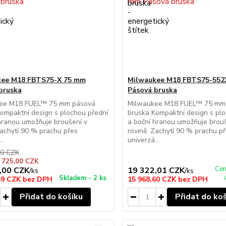
kee M18 FBTS75-X 75 mm
Milwaukee M18 FBTS75-552
bruska
Pásová bruska
ee M18 FUEL™ 75 mm pásová
Milwaukee M18 FUEL™ 75 mm
ompaktní design s plochou přední
bruska Kompaktní design s pl
hranou umožňuje broušení v
a boční hranou umožňuje brouš
Zachytí 90 % prachu přes
rovině. Zachytí 90 % prachu p
..
univerzá...
00 CZK
e 725,00 CZK
Cen
,00 CZK
19 322,01 CZK
/
ks
/
ks
Skladem - 2 ks
59 CZK
bez DPH
15 968,60 CZK
bez DPH
Přidat do košíku
Přidat do ko