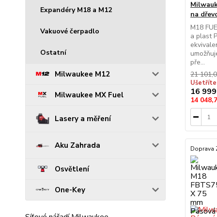
Milwauk
Expandéry M18 a M12
na dřev
M18 FUE
Vakuové čerpadlo
a plast 
ekvivale
Ostatní
umožňuj
pře...
Milwaukee M12
21 101,
Ušetříte
16 999
Milwaukee MX Fuel
14 048,
Lasery a měření
Aku Zahrada
Doprava
Osvětlení
One-Key
Síťové nářadí Milwaukee