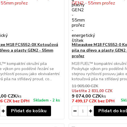
kee M18 FCS552-0X Kotoučová
Milwaukee M18 FCS552-0 K
 dřevo a plasty GEN2 - 55mm
pila na dřevo a plasty GEN2
prořez
™ kompaktní okružní pila
M18 FUEL™ kompaktní okružní 
e výkon pro podélné řezání se
Poskytuje výkon pro podélné ř
rychlostí posuvu jako ekvivalentní
stejnou rychlostí posuvu jako 
 pila na střídavý proud, co...
kotoučová pila na střídavý prou
11 905,00 CZK
Ušetříte 2 831,00 CZK
,00 CZK
9 074,00 CZK
/
ks
/
ks
Skladem - 2 ks
Skl
26 CZK
bez DPH
7 499,17 CZK
bez DPH
Přidat do košíku
Přidat do ko