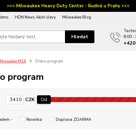
>>> Milwaukee Heavy Duty Center - Rudná u Prahy <<<
demo
HDN News Akční slevy
Milwaukee Blog
Techn
Hledat
8:00 -
‭+42
Milwaukee M18
Dřevo program
o program
CZK
Od
adem -
Novinka
Doprava ZDARMA