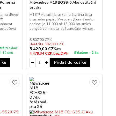
 Ponorná
Milwaukee M18 BQSS-0 Aku oscilační
m
bruska
a na dřevo
M18™ vibrační bruska na čtvrtinu listu
L™
brusného papíru Vysoce výkonný motor
osahovat
poskytuje 11 000 až 13 000 brusných
 kotoučová
pohybů za minutu, což zaručuje rychlej...
5 807,00 CZK
Ušetříte 387,00 CZK
trální sklad
5 420,00 CZK
/
ks
4-10 dnů
Skladem - 2 ks
4 479,34 CZK
bez DPH
šíku
Přidat do košíku