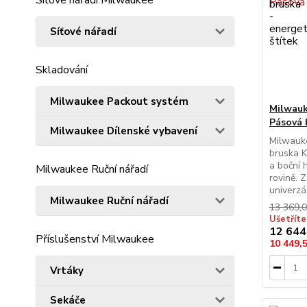
Síťové nářadí
Skladování
Milwaukee Packout systém
Milwau
Pásová 
Milwaukee Dílenské vybavení
Milwauk
bruska K
a boční 
Milwaukee Ruční nářadí
rovině. 
univerzá.
Milwaukee Ruční nářadí
13 369,
Ušetřít
12 644
Příslušenství Milwaukee
10 449,
Vrtáky
Sekáče