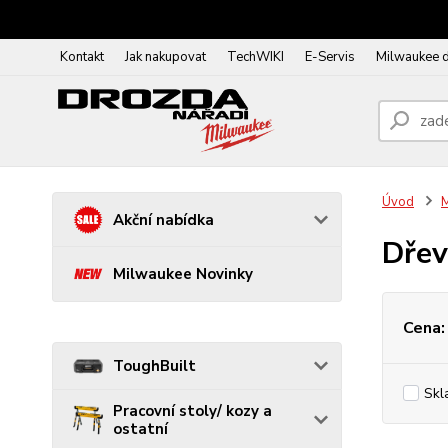
Kontakt
Jak nakupovat
TechWIKI
E-Servis
Milwaukee 
Úvod
Akční nabídka
Dřev
Milwaukee Novinky
Cena:
ToughBuilt
Skl
Pracovní stoly/ kozy a
ostatní