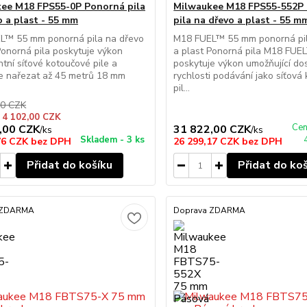
ee M18 FPS55-0P Ponorná pila
Milwaukee M18 FPS55-552P
o a plast - 55 mm
pila na dřevo a plast - 55 m
L™ 55 mm ponorná pila na dřevo
M18 FUEL™ 55 mm ponorná pil
Ponorná pila poskytuje výkon
a plast Ponorná pila M18 FUE
ntní síťové kotoučové pile a
poskytuje výkon umožňující d
e nařezat až 45 metrů 18 mm
rychlosti podávání jako síťová
pil...
00 CZK
 4 102,00 CZK
Cen
,00 CZK
31 822,00 CZK
/
ks
/
ks
Skladem - 3 ks
76 CZK
bez DPH
26 299,17 CZK
bez DPH
Přidat do košíku
Přidat do ko
 ZDARMA
Doprava ZDARMA