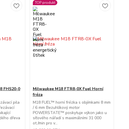
TOP produkt
18 FHS20-0
Milwaukee M18 FTR8-0X Fuel Horní
fréza
ávací pila
M18 FUEL™ horní frézka s objímkami 8 mm
řezávací
/ 6 mm Bezuhlíkový motor
kající
POWERSTATE™ poskytuje výkon jako u
rdého dřeva
síťového nářadí s maximálními 31 000
ot./min pro v...