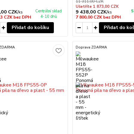
11 311,00 CZK
Ušetříte 1 873,00 CZK
Centrální sklad
S
,00 CZK
9 438,00 CZK
/
ks
/
ks
4-10 dnů
13 CZK
bez DPH
7 800,00 CZK
bez DPH
Přidat do košíku
Přidat do ko
 ZDARMA
Doprava ZDARMA