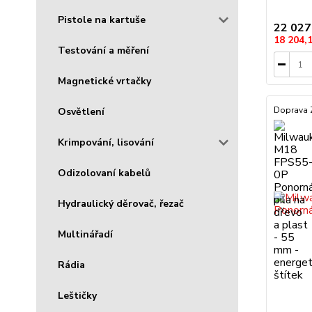
Pistole na kartuše
22 027
18 204,
Testování a měření
Magnetické vrtačky
Doprava
Osvětlení
Krimpování, lisování
Odizolovaní kabelů
Hydraulický děrovač, řezač
Multinářadí
Rádia
Leštičky