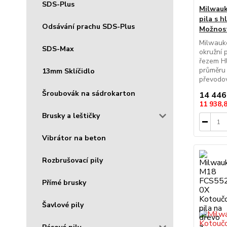
SDS-Plus
Milwau
pila s 
Odsávání prachu SDS-Plus
Možnost
Milwauk
SDS-Max
okružní
řezem H
průměru
13mm Sklíčidlo
převodov
Šroubovák na sádrokarton
14 446
11 938,
Brusky a leštičky
Vibrátor na beton
Rozbrušovací pily
Přímé brusky
Šavlové pily