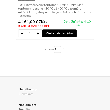
10 : 1 infračervený teploměr TEMP-GUN™ Měří
teplotu v rozsahu −30 °C až 400 °C s poměrem
měření 10 : 1, který umožňuje měřit plochu 1 metru z
10 metro...
4 161,00 CZK
Centrální sklad 4-10
/
ks
dnů
3 438,84 CZK
bez DPH
Přidat do košíku
strana
z 1
Nabídka pro
Elektrikáře
Nabídka pro
Truhláře