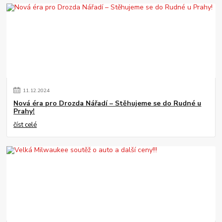
11
.
12
.
2024
Nová éra pro Drozda Nářadí – Stěhujeme se do Rudné u
Prahy!
číst celé