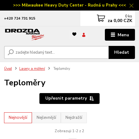
>>> Milwaukee Heavy Duty Center - Rudná u Prahy <<<
0
ks
‭+420 724 731 915
za
0,00 CZK
Menu
Hledat
Úvod
Lasery a měření
Teploměry
Teploměry
Upřesnit parametry
Nejnovější
Nejlevnější
Nejdražší
Zobrazuji 1-2 z 2