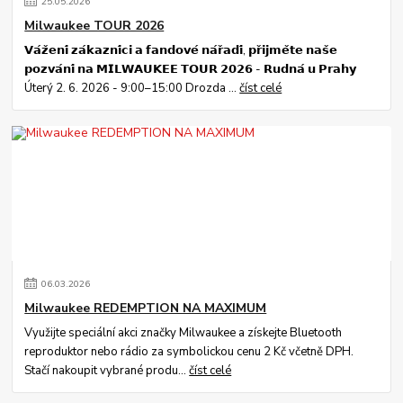
25
.
05
.
2026
Milwaukee TOUR 2026
𝗩𝗮́𝘇̌𝗲𝗻𝗶́ 𝘇𝗮́𝗸𝗮𝘇𝗻𝗶́𝗰𝗶 𝗮 𝗳𝗮𝗻𝗱𝗼𝘃𝗲́ 𝗻𝗮́𝗿̌𝗮𝗱𝗶́, 𝗽𝗿̌𝗶𝗷𝗺𝗲̌𝘁𝗲 𝗻𝗮𝘀̌𝗲
𝗽𝗼𝘇𝘃𝗮́𝗻𝗶́ 𝗻𝗮 𝗠𝗜𝗟𝗪𝗔𝗨𝗞𝗘𝗘 𝗧𝗢𝗨𝗥 𝟮𝟬𝟮𝟲 - 𝗥𝘂𝗱𝗻𝗮́ 𝘂 𝗣𝗿𝗮𝗵𝘆
Úterý 2. 6. 2026 - 9:00–15:00 Drozda ...
číst celé
06
.
03
.
2026
Milwaukee REDEMPTION NA MAXIMUM
Využijte speciální akci značky Milwaukee a získejte Bluetooth
reproduktor nebo rádio za symbolickou cenu 2 Kč včetně DPH.
Stačí nakoupit vybrané produ...
číst celé