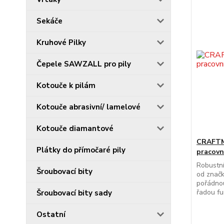
Sekáče
Kruhové Pilky
Čepele SAWZALL pro pily
Kotouče k pilám
Kotouče abrasivní/ lamelové
Kotouče diamantové
CRAFTM
Plátky do přímočaré pily
pracovn
Robustní
Šroubovací bity
od znač
pořádnou
řadou fu
Šroubovací bity sady
Ostatní