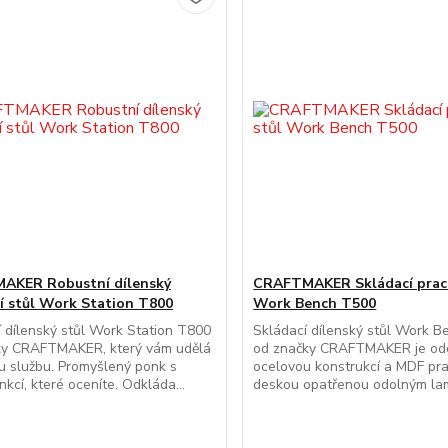
AKER Robustní dílenský
CRAFTMAKER Skládací praco
í stůl Work Station T800
Work Bench T500
 dílenský stůl Work Station T800
Skládací dílenský stůl Work 
ky CRAFTMAKER, který vám udělá
od značky CRAFTMAKER je odo
 službu. Promyšlený ponk s
ocelovou konstrukcí a MDF pr
nkcí, které oceníte. Odkláda...
deskou opatřenou odolným lam