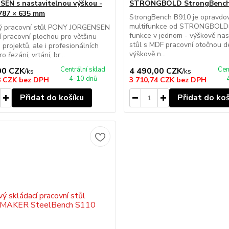
EN s nastavitelnou výškou -
STRONGBOLD StrongBench
787 × 635 mm
StrongBench B910 je opravdo
multifunkce od STRONGBOLDu
ý pracovní stůl PONY JORGENSEN
funkce v jednom - výškově nas
ní pracovní plochou pro většinu
stůl s MDF pracovní otočnou d
 projektů, ale i profesionálních
výškově n...
ro řezání, vrtání, br...
Centrální sklad
Cen
00 CZK
4 490,00 CZK
/
ks
/
ks
4-10 dnů
8 CZK
bez DPH
3 710,74 CZK
bez DPH
Přidat do košíku
Přidat do ko