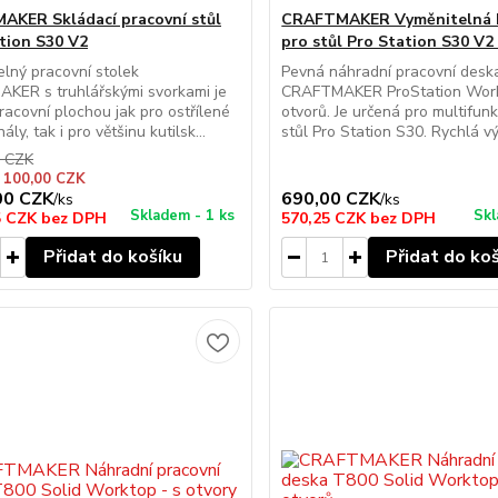
KER Skládací pracovní stůl
CRAFTMAKER Vyměnitelná 
tion S30 V2
pro stůl Pro Station S30 V2
elný pracovní stolek
Pevná náhradní pracovní desk
KER s truhlářskými svorkami je
CRAFTMAKER ProStation Wor
pracovní plochou jak pro ostřílené
otvorů. Je určená pro multifunk
ály, tak i pro většinu kutilsk...
stůl Pro Station S30. Rychlá v
0 CZK
e 100,00 CZK
00 CZK
690,00 CZK
/
ks
/
ks
Skladem - 1 ks
Skl
5 CZK
bez DPH
570,25 CZK
bez DPH
Přidat do košíku
Přidat do ko