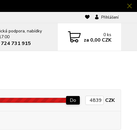
Přihlášení
ická podpora, nabídky
0
ks
17:00
za
0,00 CZK
0 724 731 915
Do
CZK