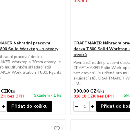
AKER Náhradní pracovní
CRAFTMAKER Náhradní pra
800 Solid Worktop - s otvory
deska T800 Solid Worktop -
otvorů
hradní pracovní deska
KER Worktop s 20mm otvory. Je
Pevná náhradní pracovní desk
ro multifunkční skládací stůl
CRAFTMAKER Solid Worktop p
KER Work Station T800. Rychlá
bez otovorů. Je určená pro mul
...
skládací stůl CRAFTMAKER Wo
T8...
 CZK
990,00 CZK
/
ks
/
ks
Skladem - 1 ks
Skl
 CZK
bez DPH
818,18 CZK
bez DPH
Přidat do košíku
Přidat do ko