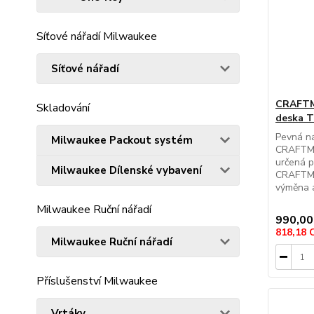
Síťové nářadí Milwaukee
Síťové nářadí
CRAFTM
Skladování
deska T
Pevná ná
Milwaukee Packout systém
CRAFTMA
určená p
Milwaukee Dílenské vybavení
CRAFTMA
výměna a
Milwaukee Ruční nářadí
990,00
818,18
Milwaukee Ruční nářadí
Příslušenství Milwaukee
Vrtáky