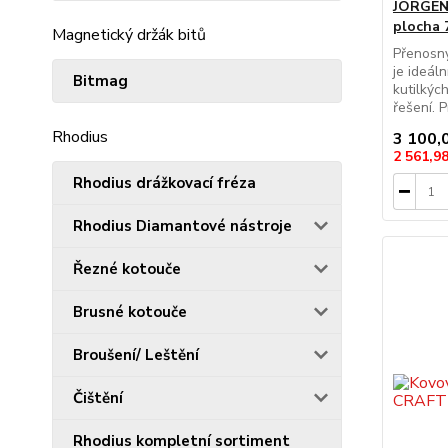
JORGENS
plocha 
Magnetický držák bitů
Přenosn
je ideál
Bitmag
kutilkých
řešení. P
Rhodius
3 100,
2 561,9
Rhodius drážkovací fréza
Rhodius Diamantové nástroje
Řezné kotouče
Brusné kotouče
Broušení/ Leštění
Čištění
Rhodius kompletní sortiment