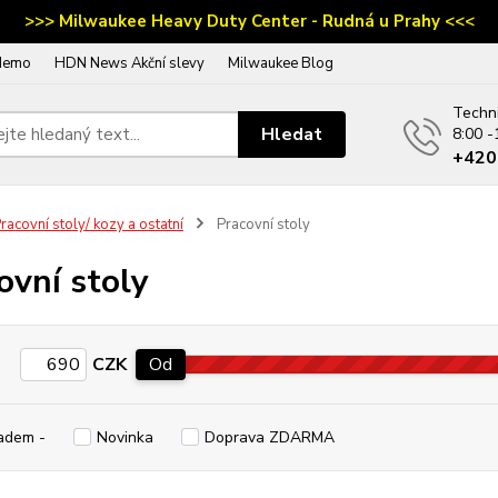
>>> Milwaukee Heavy Duty Center - Rudná u Prahy <<<
demo
HDN News Akční slevy
Milwaukee Blog
Techn
Hledat
8:00 -
‭+42
racovní stoly/ kozy a ostatní
Pracovní stoly
ovní stoly
CZK
Od
adem -
Novinka
Doprava ZDARMA