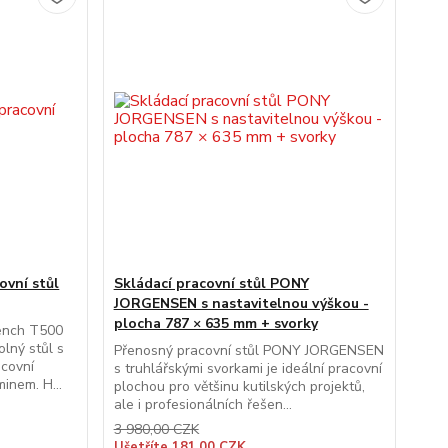
vní stůl
Skládací pracovní stůl PONY
JORGENSEN s nastavitelnou výškou -
plocha 787 × 635 mm + svorky
Bench T500
lný stůl s
Přenosný pracovní stůl PONY JORGENSEN
acovní
s truhlářskými svorkami je ideální pracovní
inem. H...
plochou pro většinu kutilských projektů,
ale i profesionálních řešen...
3 980,00 CZK
Ušetříte 181,00 CZK