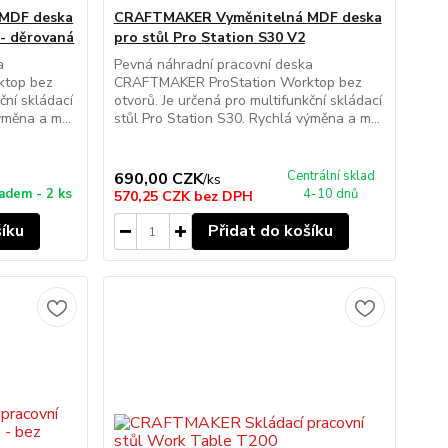
MDF deska
CRAFTMAKER Vyměnitelná MDF deska
 - děrovaná
pro stůl Pro Station S30 V2
a
Pevná náhradní pracovní deska
ktop bez
CRAFTMAKER ProStation Worktop bez
ční skládací
otvorů. Je určená pro multifunkční skládací
ýměna a m...
stůl Pro Station S30. Rychlá výměna a m...
Centrální sklad
690,00 CZK
/
ks
adem - 2 ks
4-10 dnů
570,25 CZK
bez DPH
šíku
Přidat do košíku