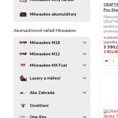
CRAFTMA
Pro-Sta
Milwaukee akumulátory
Přenosit
CRAFTMA
ideální 
Akumulátorové nářadí Milwaukee
profesion
3 490,0
Milwaukee M18
Ušetřít
3 390,
2 801,6
Milwaukee M12
Milwaukee MX Fuel
Lasery a měření
Aku Zahrada
Osvětlení
One-Key