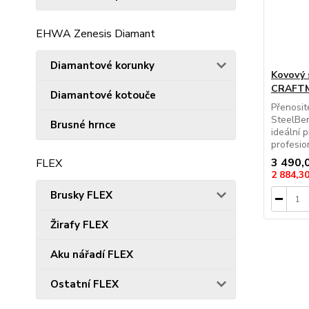
EHWA Zenesis Diamant
Diamantové korunky
Kovový 
CRAFTM
Diamantové kotouče
Přenosi
SteelBen
Brusné hrnce
ideální 
profesion
3 490,
FLEX
2 884,3
Brusky FLEX
Žirafy FLEX
Aku nářadí FLEX
Ostatní FLEX