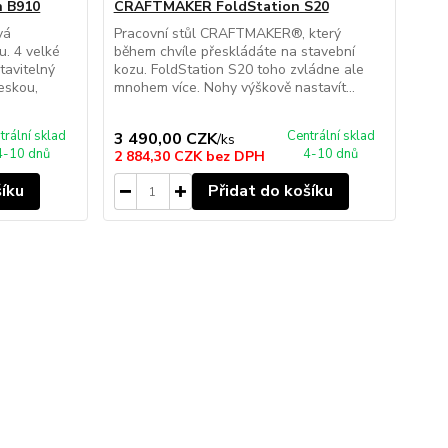
 B910
CRAFTMAKER FoldStation S20
vá
Pracovní stůl CRAFTMAKER®, který
. 4 velké
během chvíle přeskládáte na stavební
tavitelný
kozu. FoldStation S20 toho zvládne ale
eskou,
mnohem více. Nohy výškově nastavít...
trální sklad
Centrální sklad
3 490,00 CZK
/
ks
4-10 dnů
4-10 dnů
2 884,30 CZK
bez DPH
šíku
Přidat do košíku