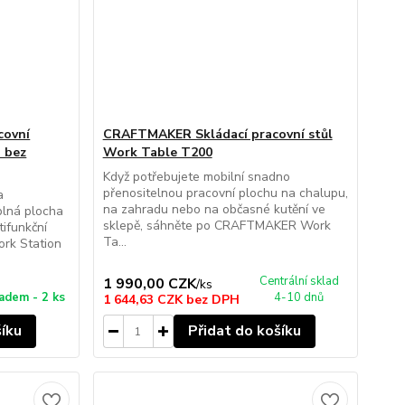
covní
CRAFTMAKER Skládací pracovní stůl
 bez
Work Table T200
Když potřebujete mobilní snadno
přenositelnou pracovní plochu na chalupu,
a
na zahradu nebo na občasné kutění ve
lná plocha
sklepě, sáhněte po CRAFTMAKER Work
tifunkční
Ta...
rk Station
Centrální sklad
1 990,00 CZK
/
ks
adem - 2 ks
4-10 dnů
1 644,63 CZK
bez DPH
šíku
Přidat do košíku