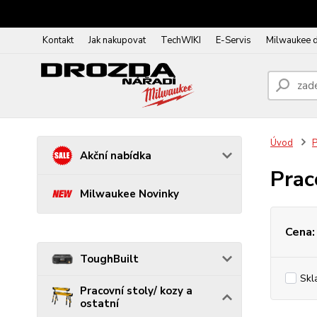
Kontakt
Jak nakupovat
TechWIKI
E-Servis
Milwaukee 
Úvod
P
Akční nabídka
Prac
Milwaukee Novinky
Cena:
ToughBuilt
Skl
Pracovní stoly/ kozy a
ostatní