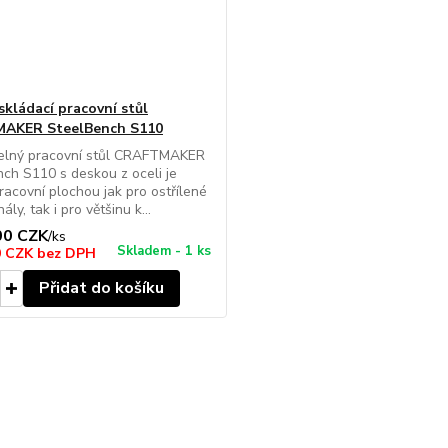
skládací pracovní stůl
AKER SteelBench S110
telný pracovní stůl CRAFTMAKER
ch S110 s deskou z oceli je
pracovní plochou jak pro ostřílené
ály, tak i pro většinu k...
00 CZK
/
ks
Skladem - 1 ks
0 CZK
bez DPH
Přidat do košíku