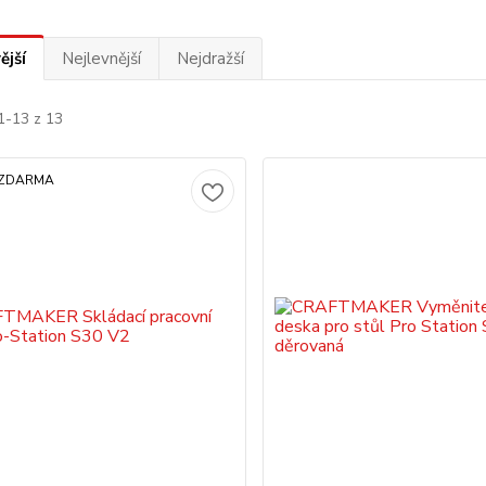
ější
Nejlevnější
Nejdražší
1-13 z 13
 ZDARMA