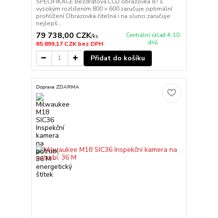
SPECIFIKACE Bezdrátová LCD obrazovka 8? s
vysokým rozlišením 800 × 600 zaručuje optimální
prohlížení Obrazovka čitelná i na slunci zaručuje
nejlepš...
79 738,00 CZK
Centrální sklad 4-10
/
ks
dnů
65 899,17 CZK
bez DPH
Přidat do košíku
Doprava ZDARMA