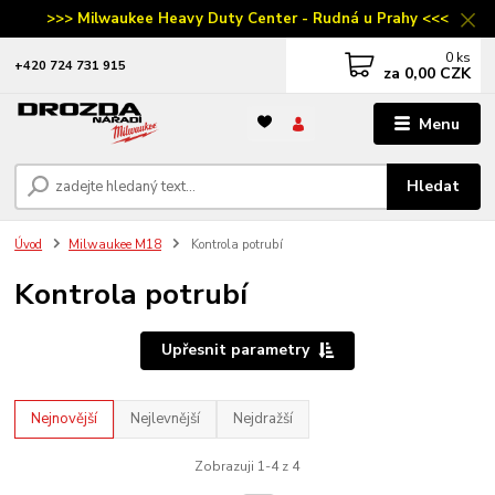
>>> Milwaukee Heavy Duty Center - Rudná u Prahy <<<
0
ks
‭+420 724 731 915
za
0,00 CZK
Menu
Hledat
Úvod
Milwaukee M18
Kontrola potrubí
Kontrola potrubí
Upřesnit parametry
Nejnovější
Nejlevnější
Nejdražší
Zobrazuji 1-4 z 4