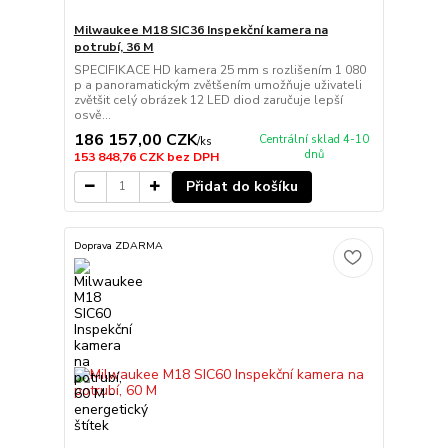
Milwaukee M18 SIC36 Inspekční kamera na
potrubí, 36 M
SPECIFIKACE HD kamera 25 mm s rozlišením 1 080
p a panoramatickým zvětšením umožňuje uživateli
zvětšit celý obrázek 12 LED diod zaručuje lepší
osvě...
186 157,00 CZK
Centrální sklad 4-10
/
ks
dnů
153 848,76 CZK
bez DPH
Přidat do košíku
Doprava ZDARMA