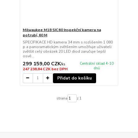
Milwaukee M18 SIC60 Inspekční kamera na
potrubí, 60 M
SPECIFIKACE HD kamera 34 mm s rozlišením 1 080
p a panoramatickým zvětšením umožňuje uživateli
zvětšit celý obrázek 20 LED diod zaručuje lepší
osvě...
299 159,00 CZK
Centrální sklad 4-10
/
ks
dnů
247 238,84 CZK
bez DPH
Přidat do košíku
strana
z 1