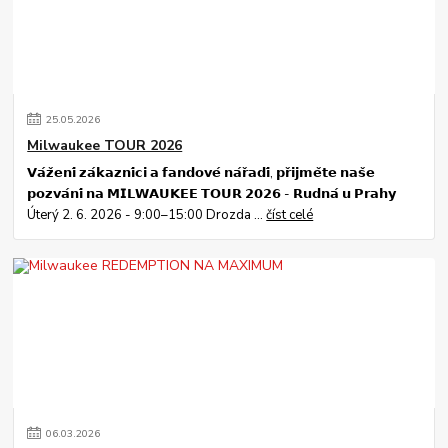
25
.
05
.
2026
Milwaukee TOUR 2026
𝗩𝗮́𝘇̌𝗲𝗻𝗶́ 𝘇𝗮́𝗸𝗮𝘇𝗻𝗶́𝗰𝗶 𝗮 𝗳𝗮𝗻𝗱𝗼𝘃𝗲́ 𝗻𝗮́𝗿̌𝗮𝗱𝗶́, 𝗽𝗿̌𝗶𝗷𝗺𝗲̌𝘁𝗲 𝗻𝗮𝘀̌𝗲
𝗽𝗼𝘇𝘃𝗮́𝗻𝗶́ 𝗻𝗮 𝗠𝗜𝗟𝗪𝗔𝗨𝗞𝗘𝗘 𝗧𝗢𝗨𝗥 𝟮𝟬𝟮𝟲 - 𝗥𝘂𝗱𝗻𝗮́ 𝘂 𝗣𝗿𝗮𝗵𝘆
Úterý 2. 6. 2026 - 9:00–15:00 Drozda ...
číst celé
06
.
03
.
2026