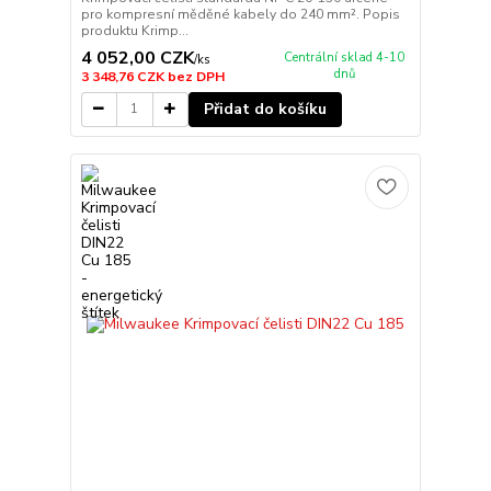
pro kompresní měděné kabely do 240 mm². Popis
produktu Krimp...
4 052,00 CZK
Centrální sklad 4-10
/
ks
dnů
3 348,76 CZK
bez DPH
Přidat do košíku