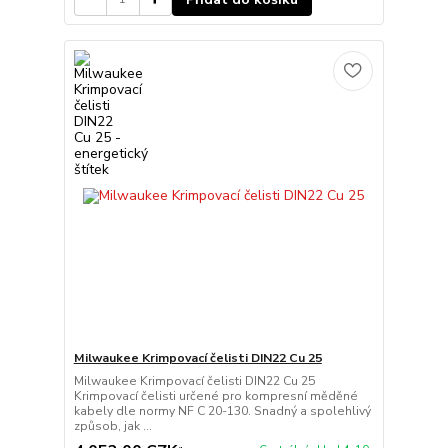
Milwaukee Krimpovací čelisti DIN22 Cu 25
Milwaukee Krimpovací čelisti DIN22 Cu 25
Krimpovací čelisti určené pro kompresní měděné
kabely dle normy NF C 20-130. Snadný a spolehlivý
způsob, jak ...