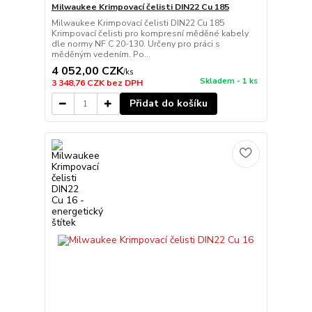
Milwaukee Krimpovací čelisti DIN22 Cu 185
Milwaukee Krimpovací čelisti DIN22 Cu 185
Krimpovací čelisti pro kompresní měděné kabely
dle normy NF C 20-130. Určeny pro práci s
měděným vedením. Po...
4 052,00 CZK
/
ks
Skladem - 1 ks
3 348,76 CZK
bez DPH
Přidat do košíku