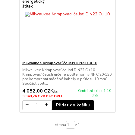
Milwaukee Krimpovací čelisti DIN22 Cu 10
Milwaukee Krimpovací čelisti DIN22 Cu 10
Krimpovací čelisti určené podle normy NF C 20-130
pro kompresní měděné kabely o průřezu 10 mm².
Součást sorti...
4 052,00 CZK
Centrální sklad 4-10
/
ks
dnů
3 348,76 CZK
bez DPH
Přidat do košíku
strana
z 1