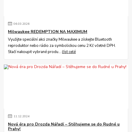
06
.
03
.
2026
Milwaukee REDEMPTION NA MAXIMUM
Využijte speciální akci značky Milwaukee a získejte Bluetooth
reproduktor nebo rádio za symbolickou cenu 2 Kč včetně DPH.
Stačí nakoupit vybrané produ...
číst celé
11
.
12
.
2024
Nová éra pro Drozda Nářadí – Stěhujeme se do Rudné u
Prahy!