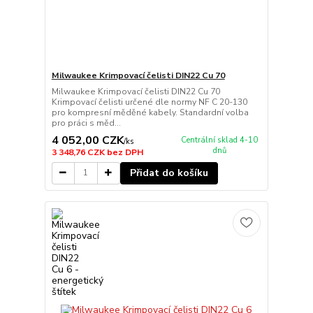
Milwaukee Krimpovací čelisti DIN22 Cu 70
Milwaukee Krimpovací čelisti DIN22 Cu 70
Krimpovací čelisti určené dle normy NF C 20-130
pro kompresní měděné kabely. Standardní volba
pro práci s měd...
4 052,00 CZK
Centrální sklad 4-10
/
ks
dnů
3 348,76 CZK
bez DPH
Přidat do košíku