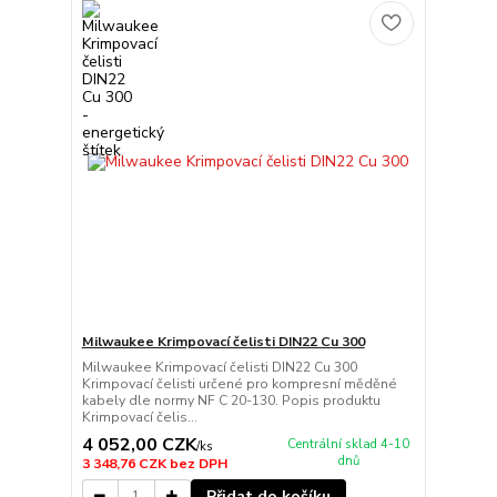
Milwaukee Krimpovací čelisti DIN22 Cu 300
Milwaukee Krimpovací čelisti DIN22 Cu 300
Krimpovací čelisti určené pro kompresní měděné
kabely dle normy NF C 20-130. Popis produktu
Krimpovací čelis...
4 052,00 CZK
Centrální sklad 4-10
/
ks
dnů
3 348,76 CZK
bez DPH
Přidat do košíku