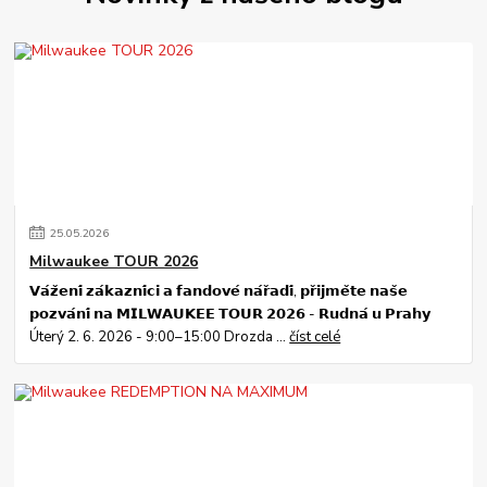
25
.
05
.
2026
Milwaukee TOUR 2026
𝗩𝗮́𝘇̌𝗲𝗻𝗶́ 𝘇𝗮́𝗸𝗮𝘇𝗻𝗶́𝗰𝗶 𝗮 𝗳𝗮𝗻𝗱𝗼𝘃𝗲́ 𝗻𝗮́𝗿̌𝗮𝗱𝗶́, 𝗽𝗿̌𝗶𝗷𝗺𝗲̌𝘁𝗲 𝗻𝗮𝘀̌𝗲
𝗽𝗼𝘇𝘃𝗮́𝗻𝗶́ 𝗻𝗮 𝗠𝗜𝗟𝗪𝗔𝗨𝗞𝗘𝗘 𝗧𝗢𝗨𝗥 𝟮𝟬𝟮𝟲 - 𝗥𝘂𝗱𝗻𝗮́ 𝘂 𝗣𝗿𝗮𝗵𝘆
Úterý 2. 6. 2026 - 9:00–15:00 Drozda ...
číst celé