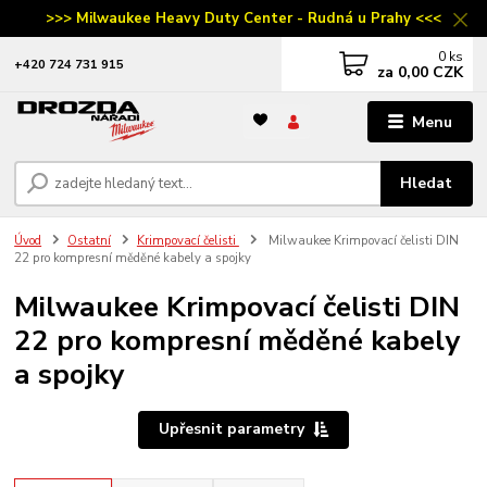
>>> Milwaukee Heavy Duty Center - Rudná u Prahy <<<
0
ks
‭+420 724 731 915
za
0,00 CZK
Menu
Hledat
Úvod
Ostatní
Krimpovací čelisti
Milwaukee Krimpovací čelisti DIN
22 pro kompresní měděné kabely a spojky
Milwaukee Krimpovací čelisti DIN
22 pro kompresní měděné kabely
a spojky
Upřesnit parametry