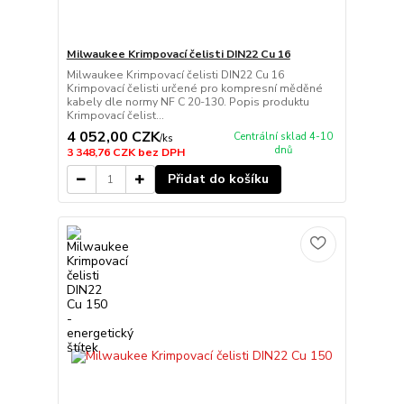
Milwaukee Krimpovací čelisti DIN22 Cu 16
Milwaukee Krimpovací čelisti DIN22 Cu 16
Krimpovací čelisti určené pro kompresní měděné
kabely dle normy NF C 20-130. Popis produktu
Krimpovací čelist...
4 052,00 CZK
Centrální sklad 4-10
/
ks
dnů
3 348,76 CZK
bez DPH
Přidat do košíku