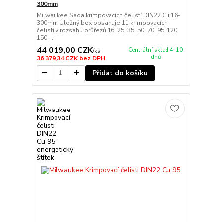
300mm
Milwaukee Sada krimpovacích čelistí DIN22 Cu 16-
300mm Úložný box obsahuje 11 krimpovacích
čelistí v rozsahu průřezů 16, 25, 35, 50, 70, 95, 120,
150, ...
44 019,00 CZK
Centrální sklad 4-10
/
ks
dnů
36 379,34 CZK
bez DPH
Přidat do košíku