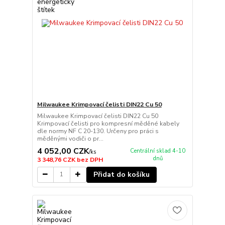
Milwaukee Krimpovací čelisti DIN22 Cu 50
Milwaukee Krimpovací čelisti DIN22 Cu 50
Krimpovací čelisti pro kompresní měděné kabely
dle normy NF C 20-130. Určeny pro práci s
měděnými vodiči o pr...
4 052,00 CZK
Centrální sklad 4-10
/
ks
dnů
3 348,76 CZK
bez DPH
Přidat do košíku