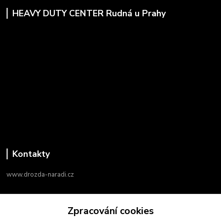
HEAVY DUTY CENTER Rudná u Prahy
Kontakty
www.drozda-naradi.cz
‭+420 724 731 915
Zpracování cookies
8:00 - 17:00