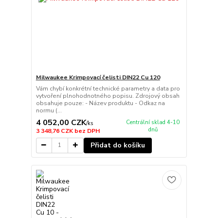
Milwaukee Krimpovací čelisti DIN22 Cu 120
Vám chybí konkrétní technické parametry a data pro
vytvoření plnohodnotného popisu. Zdrojový obsah
obsahuje pouze: - Název produktu - Odkaz na
normu (...
4 052,00 CZK
Centrální sklad 4-10
/
ks
dnů
3 348,76 CZK
bez DPH
Přidat do košíku