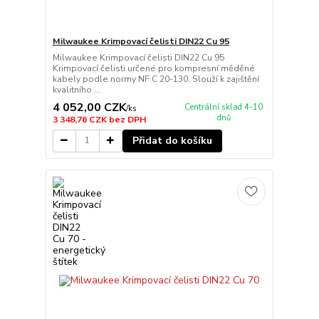
Milwaukee Krimpovací čelisti DIN22 Cu 95
Milwaukee Krimpovací čelisti DIN22 Cu 95
Krimpovací čelisti určené pro kompresní měděné
kabely podle normy NF C 20-130. Slouží k zajištění
kvalitního ...
4 052,00 CZK
Centrální sklad 4-10
/
ks
dnů
3 348,76 CZK
bez DPH
Přidat do košíku