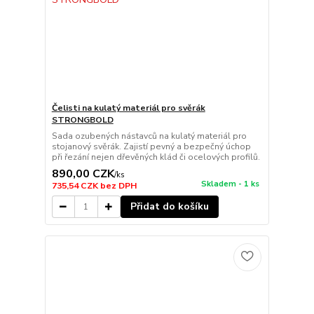
Čelisti na kulatý materiál pro svěrák
STRONGBOLD
Sada ozubených nástavců na kulatý materiál pro
stojanový svěrák. Zajistí pevný a bezpečný úchop
při řezání nejen dřevěných klád či ocelových profilů.
890,00 CZK
/
ks
Skladem - 1 ks
735,54 CZK
bez DPH
Přidat do košíku