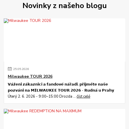
Novinky z našeho blogu
25
.
05
.
2026
Milwaukee TOUR 2026
𝗩𝗮́𝘇̌𝗲𝗻𝗶́ 𝘇𝗮́𝗸𝗮𝘇𝗻𝗶́𝗰𝗶 𝗮 𝗳𝗮𝗻𝗱𝗼𝘃𝗲́ 𝗻𝗮́𝗿̌𝗮𝗱𝗶́, 𝗽𝗿̌𝗶𝗷𝗺𝗲̌𝘁𝗲 𝗻𝗮𝘀̌𝗲
𝗽𝗼𝘇𝘃𝗮́𝗻𝗶́ 𝗻𝗮 𝗠𝗜𝗟𝗪𝗔𝗨𝗞𝗘𝗘 𝗧𝗢𝗨𝗥 𝟮𝟬𝟮𝟲 - 𝗥𝘂𝗱𝗻𝗮́ 𝘂 𝗣𝗿𝗮𝗵𝘆
Úterý 2. 6. 2026 - 9:00–15:00 Drozda ...
číst celé