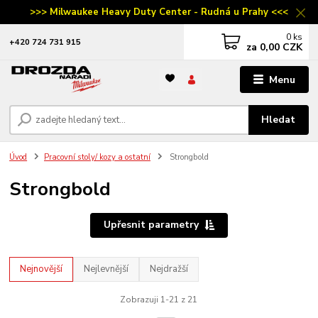
>>> Milwaukee Heavy Duty Center - Rudná u Prahy <<<
0
ks
‭+420 724 731 915
za
0,00 CZK
Menu
Hledat
Úvod
Pracovní stoly/ kozy a ostatní
Strongbold
Strongbold
Upřesnit parametry
Nejnovější
Nejlevnější
Nejdražší
Zobrazuji 1-21 z 21