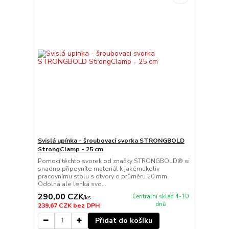
Svislá upínka - šroubovací svorka STRONGBOLD
StrongClamp - 25 cm
Pomocí těchto svorek od značky STRONGBOLD® si
snadno připevníte materiál k jakémukoliv
pracovnímu stolu s otvory o průměru 20 mm.
Odolná ale lehká svo...
290,00 CZK
Centrální sklad 4-10
/
ks
dnů
239,67 CZK
bez DPH
Přidat do košíku