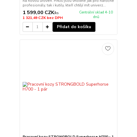
na novou úroveň. H400 jsou vhodné jak pro náročné
profesionály, tak i kutily, kteří chtějí mít univerz...
1 599,00 CZK
Centrální sklad 4-10
/
ks
dnů
1 321,49 CZK
bez DPH
Přidat do košíku
Pracovní kozy STRONGBOLD Superhorse H700 - 1