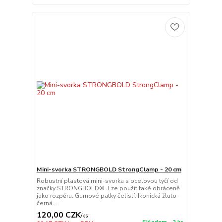
Mini-svorka STRONGBOLD StrongClamp - 20 cm
Robustní plastová mini-svorka s ocelovou tyčí od
značky STRONGBOLD®. Lze použít také obráceně
jako rozpěru. Gumové patky čelistí. Ikonická žluto-
černá...
120,00 CZK
/
ks