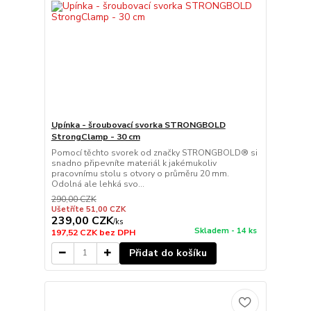
Upínka - šroubovací svorka STRONGBOLD
StrongClamp - 30 cm
Pomocí těchto svorek od značky STRONGBOLD® si
snadno připevníte materiál k jakémukoliv
pracovnímu stolu s otvory o průměru 20 mm.
Odolná ale lehká svo...
290,00 CZK
Ušetříte 51,00 CZK
239,00 CZK
/
ks
Skladem - 14 ks
197,52 CZK
bez DPH
Přidat do košíku