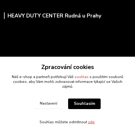
HEAVY DUTY CENTER Rudná u Prahy
Zpracování cookies
Náš e-shop a partneři potřebují Váš
souhlas
s použitím souborů
cookies, aby Vám mohli zobrazovat informace týkající se Vašich
zájmů.
Kontakty
Souhlasím
Nastavení
www.drozda-naradi.cz
Souhlas můžete odmítnout
zde
.
‭+420 724 731 915