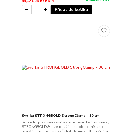
Skladem - 2 ks
99,17 CZK
bez DPH
Přidat do košíku
Svorka STRONGBOLD StrongClamp - 30 cm
Robustní plastová svorka s ocelovou tyčí od značky
STRONGBOLD®. Lze použít také obráceně jako
rozpěru. Gumové patky čelistí. Ikonická žluto-černá