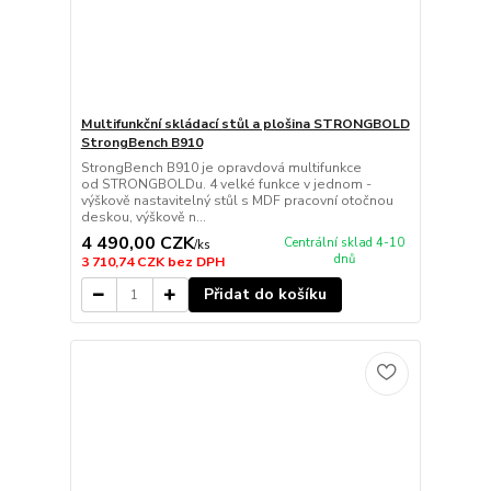
Multifunkční skládací stůl a plošina STRONGBOLD
StrongBench B910
StrongBench B910 je opravdová multifunkce
od STRONGBOLDu. 4 velké funkce v jednom -
výškově nastavitelný stůl s MDF pracovní otočnou
deskou, výškově n...
4 490,00 CZK
Centrální sklad 4-10
/
ks
dnů
3 710,74 CZK
bez DPH
Přidat do košíku