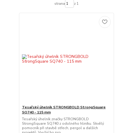
strana
z 1
Tesařský úhelník STRONGBOLD StrongSquare
SQ740 - 115 mm
Tesařský úhelník značky STRONGBOLD
StrongSquare SQ740 z odolného hliníku. Skvělý
pomocník při stavbě střech, pergol a dalších
projektů. Využijí ho pro...