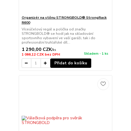
Organizér na stěnu STRONGBOLD® StrongRack
R600
Víceúčelový regál a polička od značky
STRONGBOLD® se hodí jak na skladování
sportovního vybavení ve vaší garáži, tak i do
profesionální truhlářské díl...
1 290,00 CZK
/
ks
Skladem - 1 ks
1 066,12 CZK
bez DPH
Přidat do košíku