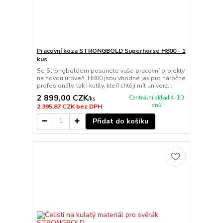
Pracovní koza STRONGBOLD Superhorse H800 - 1
kus
Se Strongboldem posunete vaše pracovní projekty
na novou úroveň. H800 jsou vhodné jak pro náročné
profesionály, tak i kutily, kteří chtějí mít univerz...
2 899,00 CZK
Centrální sklad 4-10
/
ks
dnů
2 395,87 CZK
bez DPH
Přidat do košíku