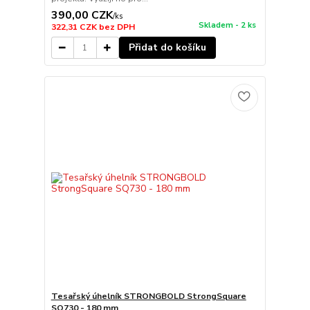
390,00 CZK
/
ks
Skladem - 2 ks
322,31 CZK
bez DPH
Přidat do košíku
Tesařský úhelník STRONGBOLD StrongSquare
SQ730 - 180 mm