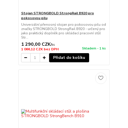
Stojan STRONGBOLD StrongRail B920 pro
pokosovou pilu
Univerzální přenosný stojan pro pokosovou pilu od
značky STRONGBOLD StrongRail B920 - určený pro
jako praktický doplněk pro skládací pracovní stůl
Str...
1 290,00 CZK
/
ks
Skladem - 1 ks
1 066,12 CZK
bez DPH
Přidat do košíku