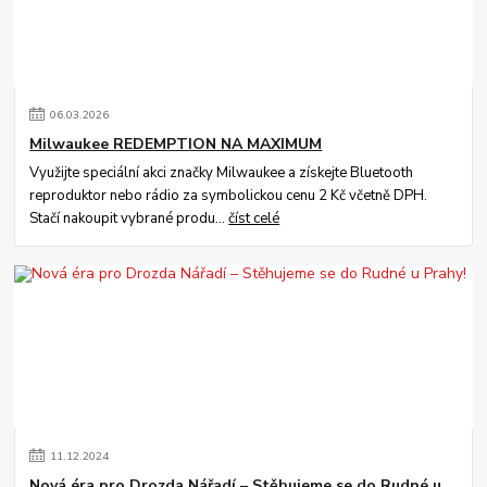
06
.
03
.
2026
Milwaukee REDEMPTION NA MAXIMUM
Využijte speciální akci značky Milwaukee a získejte Bluetooth
reproduktor nebo rádio za symbolickou cenu 2 Kč včetně DPH.
Stačí nakoupit vybrané produ...
číst celé
11
.
12
.
2024
Nová éra pro Drozda Nářadí – Stěhujeme se do Rudné u