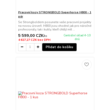
Pracovní kozy STRONGBOLD Superhorse H800 - 1
pár
Se Strongboldem posunete vaše pracovní projekty
na novou úroveň. H800 jsou vhodné jak pro náročné
profesionály, tak i kutily, kteří chtějí mít ...
5 599,00 CZK
Centrální sklad 4-10
/
ks
dnů
4 627,27 CZK
bez DPH
Přidat do košíku