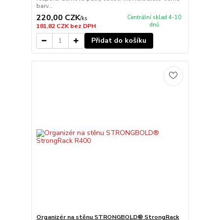
barv...
220,00 CZK
Centrální sklad 4-10
/
ks
dnů
181,82 CZK
bez DPH
Přidat do košíku
Organizér na stěnu STRONGBOLD® StrongRack