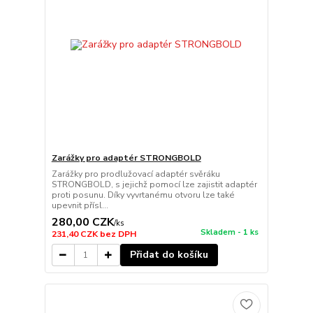
Zarážky pro adaptér STRONGBOLD
Zarážky pro prodlužovací adaptér svěráku
STRONGBOLD, s jejichž pomocí lze zajistit adaptér
proti posunu. Díky vyvrtanému otvoru lze také
upevnit přísl...
280,00 CZK
/
ks
Skladem - 1 ks
231,40 CZK
bez DPH
Přidat do košíku