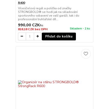
R400
Víceúčelový regál a polička od značky
STRONGBOLD® se hodí jak na skladování
sportovního vybavení ve vaší garáži, tak i do
profesionální truhlářské díl...
990,00 CZK
/
ks
Skladem - 2 ks
818,18 CZK
bez DPH
Přidat do košíku