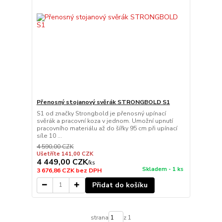
Přenosný stojanový svěrák STRONGBOLD S1
S1 od značky Strongbold je přenosný upínací
svěrák a pracovní koza v jednom. Umožní upnutí
pracovního materiálu až do šířky 95 cm při upínací
síle 10 ...
4 590,00 CZK
Ušetříte 141,00 CZK
4 449,00 CZK
/
ks
Skladem - 1 ks
3 676,86 CZK
bez DPH
Přidat do košíku
strana
z 1