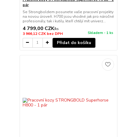
pár
Se Strongboldem posunete vaše pracovní projekty
na novou úroveň. H700 jsou vhodné jak pro náročné
profesionály, tak i kutily, kteří chtějí mít univerz...
4 799,00 CZK
/
ks
Skladem - 1 ks
3 966,12 CZK
bez DPH
Přidat do košíku