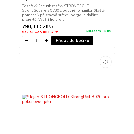
Tesařský úhelník značky STRONGBOLD
StrongSquare SQ730 z odolného hliníku. Skvělý
pomocník při stavbě střech, pergol a dalších
projektů. Využijí ho pro...
790,00 CZK
/
ks
Skladem - 1 ks
652,89 CZK
bez DPH
Přidat do košíku