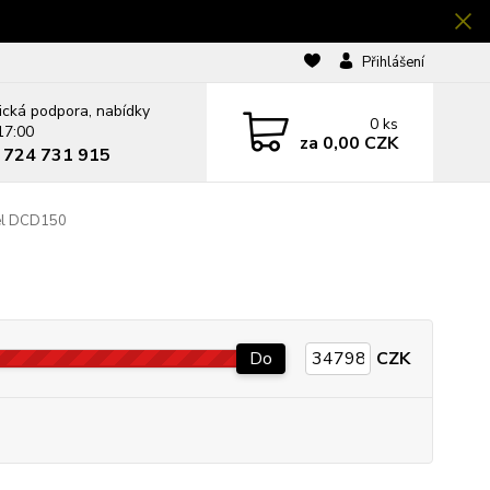
Přihlášení
ická podpora, nabídky
0
ks
17:00
za
0,00 CZK
0 724 731 915
uel DCD150
Do
CZK