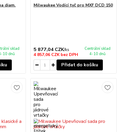
na diam.
Milwaukee Vodící tyč pro MXF DCD 150
trální sklad
Centrální sklad
5 877,04 CZK
/
ks
4-10 dnů
4-10 dnů
4 857,06 CZK
bez DPH
šíku
Přidat do košíku