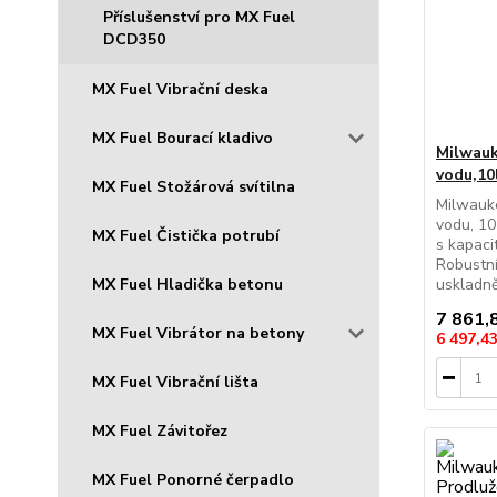
Příslušenství pro MX Fuel
DCD350
MX Fuel Vibrační deska
MX Fuel Bourací kladivo
Milwau
vodu,10
MX Fuel Stožárová svítilna
Milwauk
vodu, 1
MX Fuel Čistička potrubí
s kapaci
Robustní
MX Fuel Hladička betonu
uskladně
7 861,
MX Fuel Vibrátor na betony
6 497,4
MX Fuel Vibrační lišta
MX Fuel Závitořez
MX Fuel Ponorné čerpadlo