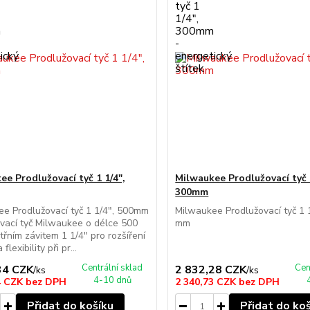
ee Prodlužovací tyč 1 1/4",
Milwaukee Prodlužovací tyč 1
300mm
e Prodlužovací tyč 1 1/4", 500mm
Milwaukee Prodlužovací tyč 1 
vací tyč Milwaukee o délce 500
mm
třním závitem 1 1/4" pro rozšíření
flexibility při pr...
Centrální sklad
Cen
34 CZK
2 832,28 CZK
/
ks
/
ks
4-10 dnů
4 CZK
bez DPH
2 340,73 CZK
bez DPH
Přidat do košíku
Přidat do ko