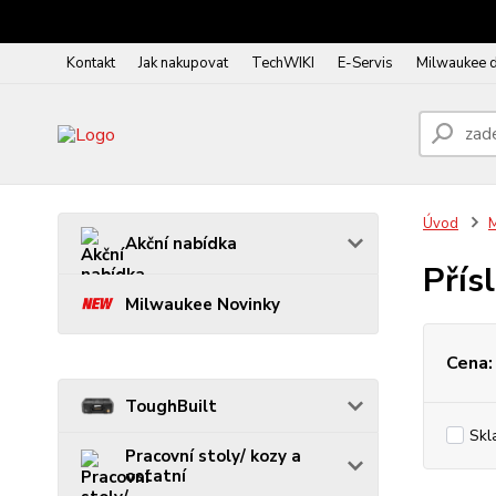
Kontakt
Jak nakupovat
TechWIKI
E-Servis
Milwaukee 
Úvod
M
Akční nabídka
Přís
Milwaukee Novinky
Cena:
ToughBuilt
Skl
Pracovní stoly/ kozy a
ostatní