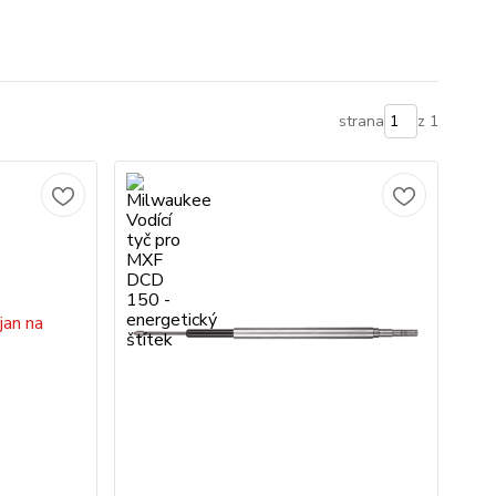
strana
z 1