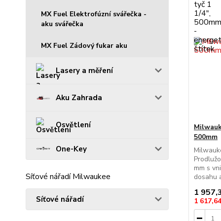
MX Fuel Elektrofúzní svářečka -
aku svářečka
MX Fuel Zádový fukar aku
Lasery a měření
Aku Zahrada
Osvětlení
Milwauk
500mm
One-Key
Milwauke
Prodlužo
mm s vni
Síťové nářadí Milwaukee
dosahu a 
1 957,
Síťové nářadí
1 617,6