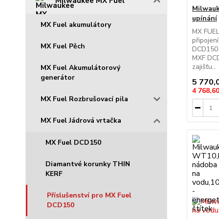
Milwaukee MX Fuel
Milwauk
upínání
MX Fuel akumulátory
MX FUEL
připojen
MX Fuel Pěch
DCD150 
MXF DCD
zajišťu...
MX Fuel Akumulátorový
generátor
5 770,
4 768,6
MX Fuel Rozbrušovací pila
MX Fuel Jádrová vrtačka
MX Fuel DCD150
Diamantvé korunky THIN
KERF
Příslušenství pro MX Fuel
DCD150