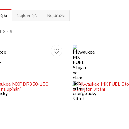
ější
Nejlevnější
Nejdražší
1-9 z 9