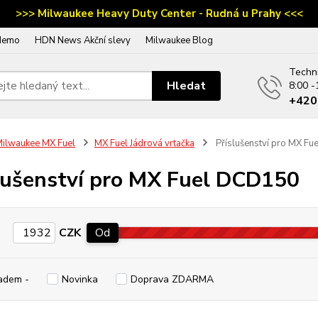
>>> Milwaukee Heavy Duty Center - Rudná u Prahy <<<
demo
HDN News Akční slevy
Milwaukee Blog
Techn
Hledat
8:00 -
‭+42
ilwaukee MX Fuel
MX Fuel Jádrová vrtačka
Příslušenství pro MX F
lušenství pro MX Fuel DCD150
CZK
Od
adem -
Novinka
Doprava ZDARMA