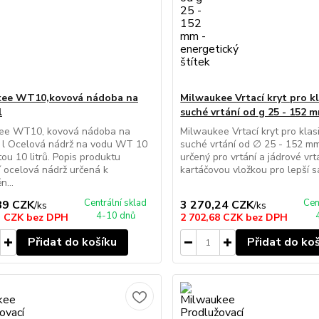
kee WT10,kovová nádoba na
Milwaukee Vrtací kryt pro kl
l
suché vrtání od g 25 - 152 
ee WT10, kovová nádoba na
Milwaukee Vrtací kryt pro klas
0 l Ocelová nádrž na vodu WT 10
suché vrtání od ∅ 25 - 152 mm
tou 10 litrů. Popis produktu
určený pro vrtání a jádrové vrt
 ocelová nádrž určená k
kartáčovou vložkou pro lepší sá
n...
Centrální sklad
Cen
89 CZK
3 270,24 CZK
/
ks
/
ks
4-10 dnů
3 CZK
bez DPH
2 702,68 CZK
bez DPH
Přidat do košíku
Přidat do ko