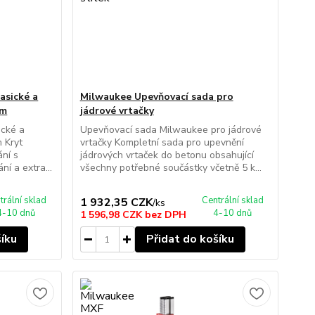
asické a
Milwaukee Upevňovací sada pro
mm
jádrové vrtačky
ické a
Upevňovací sada Milwaukee pro jádrové
 Kryt
vrtačky Kompletní sada pro upevnění
ání s
jádrových vrtaček do betonu obsahující
ní a extra...
všechny potřebné součástky včetně 5 k...
trální sklad
Centrální sklad
1 932,35 CZK
/
ks
4-10 dnů
4-10 dnů
1 596,98 CZK
bez DPH
šíku
Přidat do košíku