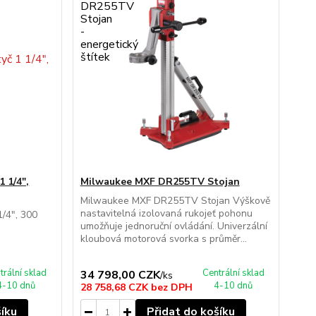
 1/4",
Milwaukee MXF DR255TV Stojan
Milwaukee MXF DR255TV Stojan Výškově
nastavitelná izolovaná rukojeť pohonu
1/4", 300
umožňuje jednoruční ovládání. Univerzální
kloubová motorová svorka s průměr...
trální sklad
Centrální sklad
34 798,00 CZK
/
ks
4-10 dnů
4-10 dnů
28 758,68 CZK
bez DPH
šíku
Přidat do košíku