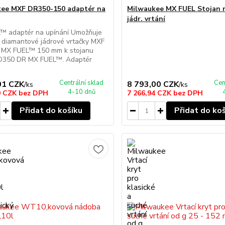
ee MXF DR350-150 adaptér na
Milwaukee MX FUEL Stojan 
jádr. vrtání
™ adaptér na upínání Umožňuje
í diamantové jádrové vrtačky MXF
MX FUEL™ 150 mm k stojanu
350 DR MX FUEL™. Adaptér
Centrální sklad
Cen
01 CZK
8 793,00 CZK
/
ks
/
ks
4-10 dnů
0 CZK
bez DPH
7 266,94 CZK
bez DPH
Přidat do košíku
Přidat do ko